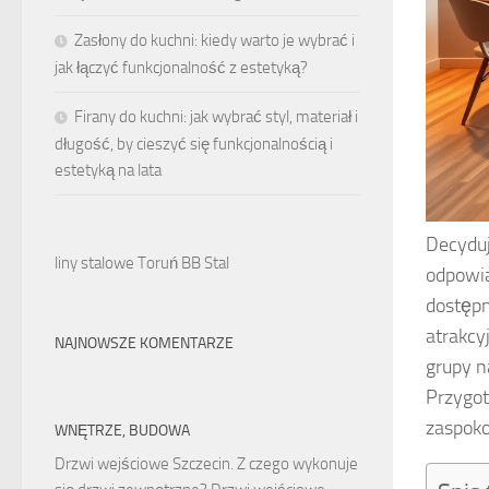
Zasłony do kuchni: kiedy warto je wybrać i
jak łączyć funkcjonalność z estetyką?
Firany do kuchni: jak wybrać styl, materiał i
długość, by cieszyć się funkcjonalnością i
estetyką na lata
Decyduj
liny stalowe Toruń BB Stal
odpowia
dostęp
atrakcy
NAJNOWSZE KOMENTARZE
grupy n
Przygot
zaspoko
WNĘTRZE, BUDOWA
Drzwi wejściowe Szczecin. Z czego wykonuje