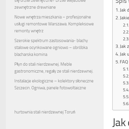
Spis 
się drzwi zewnętrzne? Drzwi wejściowe
zewnętrzne drewniane
Jak 
Nowe wnętrza mieszkania – profesjonalne
Jaki
usługi remontowe Warszawa. Kompleksowe
remonty wnętrz
Szerokie spektrum zastosowania- blachy
Jak 
stalowe ocynkowane ogniowo – obróbka
Jak 
blacharska komina
FAQ 
Płyn do stali nierdzewnej. Meble
gastronomiczne, regały ze stali nierdzewnej.
Instalacje ekologiczne – kolektory słoneczne
Szczecin. Ogniwa, panele fotowoltaiczne
hurtownia stali nierdzewnej Toruń
Jak