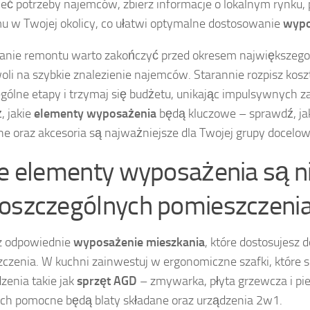
eć potrzeby najemców, zbierz informacje o lokalnym rynku,
 w Twojej okolicy, co ułatwi optymalne dostosowanie
wypo
nie remontu warto zakończyć przed okresem największego 
oli na szybkie znalezienie najemców. Starannie rozpisz kosz
gólne etapy i trzymaj się budżetu, unikając impulsywnych 
, jakie
elementy wyposażenia
będą kluczowe – sprawdź, jak
e oraz akcesoria są najważniejsze dla Twojej grupy docelow
ie elementy wyposażenia są 
oszczególnych pomieszczeni
z odpowiednie
wyposażenie mieszkania
, które dostosujesz 
czenia. W kuchni zainwestuj w ergonomiczne szafki, które si
zenia takie jak
sprzęt AGD
– zmywarka, płyta grzewcza i pi
ch pomocne będą blaty składane oraz urządzenia 2w1.