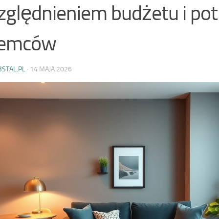
ględnieniem budżetu i pot
jemców
BSTAL.PL
·
14 MAJA 2026