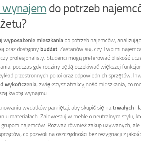
 wynajem
do potrzeb najemcó
żetu?
uj
wyposażenie mieszkania
do potrzeb najemców, analizując
wą oraz dostępny
budżet
. Zastanów się, czy Twoimi najemc
 czy profesjonalisty. Studenci mogą preferować bliskość ucze
ania, podczas gdy rodziny będą oczekiwać większej funkcjon
zykład przestronnych pokoi oraz odpowiednich sprzętów. I
rd wykończenia
, zwiększysz atrakcyjność mieszkania, co mo
szą kwotę wynajmu.
anowaniu wydatków pamiętaj, aby skupić się na
trwałych
i 
niu materiałach. Zainwestuj w meble o neutralnym stylu, kt
 grupom najemców. Rozważ również zakup używanych, ale 
 sprzętów, co pozwoli na oszczędności bez rezygnacji z jakości