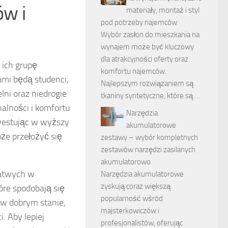
w i
materiały, montaż i styl
pod potrzeby najemców
Wybór zasłon do mieszkania na
wynajem może być kluczowy
dla atrakcyjności oferty oraz
 ich grupę
komfortu najemców.
ami będą studenci,
Najlepszym rozwiązaniem są
lni oraz niedrogie
tkaniny syntetyczne, które są …
alności i komfortu
Narzędzia
nwestując w wyższy
akumulatorowe
że przełożyć się
zestawy – wybór kompletnych
zestawów narzędzi zasilanych
akumulatorowo
łatwych w
Narzędzia akumulatorowe
zyskują coraz większą
óre spodobają się
popularność wśród
w dobrym stanie,
majsterkowiczów i
. Aby lepiej
profesjonalistów, oferując