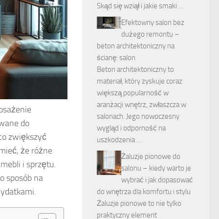
Skąd się wziął i jakie smaki …
Efektowny salon bez
dużego remontu –
beton architektoniczny na
ścianę: salon
Beton architektoniczny to
materiał, który zyskuje coraz
większą popularność w
aranżacji wnętrz, zwłaszcza w
posażenie
salonach. Jego nowoczesny
owane do
wygląd i odporność na
co zwiększyć
uszkodzenia …
mieć, że różne
Żaluzje pionowe do
ebli i sprzętu.
salonu – kiedy warto je
ko sposób na
wybrać i jak dopasować
wydatkami.
do wnętrza dla komfortu i stylu
Żaluzje pionowe to nie tylko
praktyczny element