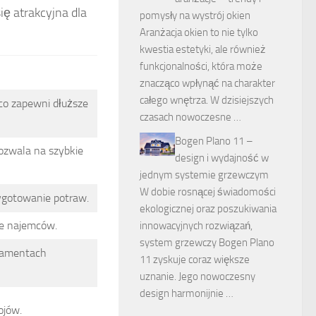
ię atrakcyjna dla
pomysły na wystrój okien
Aranżacja okien to nie tylko
kwestia estetyki, ale również
funkcjonalności, która może
znacząco wpłynąć na charakter
całego wnętrza. W dzisiejszych
co zapewni dłuższe
czasach nowoczesne …
Bogen Plano 11 –
ozwala na szybkie
design i wydajność w
jednym systemie grzewczym
W dobie rosnącej świadomości
zygotowanie potraw.
ekologicznej oraz poszukiwania
e najemców.
innowacyjnych rozwiązań,
system grzewczy Bogen Plano
tamentach
11 zyskuje coraz większe
uznanie. Jego nowoczesny
design harmonijnie …
ojów.