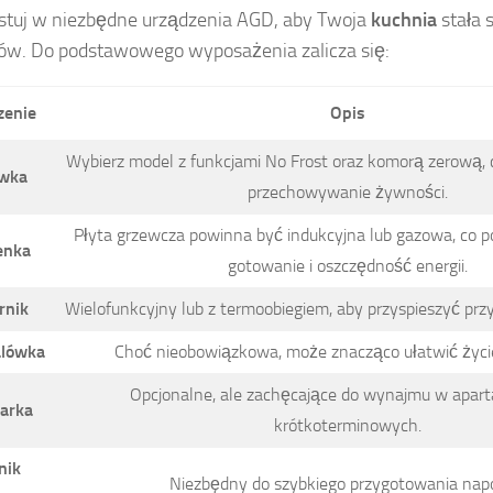
tuj w niezbędne urządzenia AGD, aby Twoja
kuchnia
stała s
w. Do podstawowego wyposażenia zalicza się:
zenie
Opis
Wybierz model z funkcjami No Frost oraz komorą zerową, 
wka
przechowywanie żywności.
Płyta grzewcza powinna być indukcyjna lub gazowa, co p
enka
gotowanie i oszczędność energii.
rnik
Wielofunkcyjny lub z termoobiegiem, aby przyspieszyć pr
alówka
Choć nieobowiązkowa, może znacząco ułatwić życi
Opcjonalne, ale zachęcające do wynajmu w apar
arka
krótkoterminowych.
nik
Niezbędny do szybkiego przygotowania nap