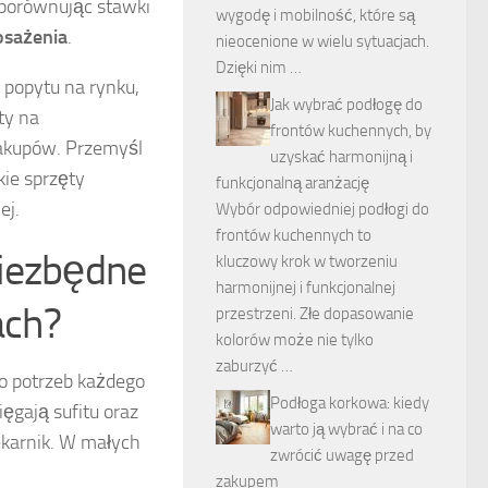
 porównując stawki
wygodę i mobilność, które są
sażenia
.
nieocenione w wielu sytuacjach.
Dzięki nim …
popytu na rynku,
Jak wybrać podłogę do
ty na
frontów kuchennych, by
zakupów. Przemyśl
uzyskać harmonijną i
ie sprzęty
funkcjonalną aranżację
ej.
Wybór odpowiedniej podłogi do
frontów kuchennych to
niezbędne
kluczowy krok w tworzeniu
harmonijnej i funkcjonalnej
ach?
przestrzeni. Złe dopasowanie
kolorów może nie tylko
zaburzyć …
do potrzeb każdego
Podłoga korkowa: kiedy
ęgają sufitu oraz
warto ją wybrać i na co
ekarnik. W małych
zwrócić uwagę przed
zakupem