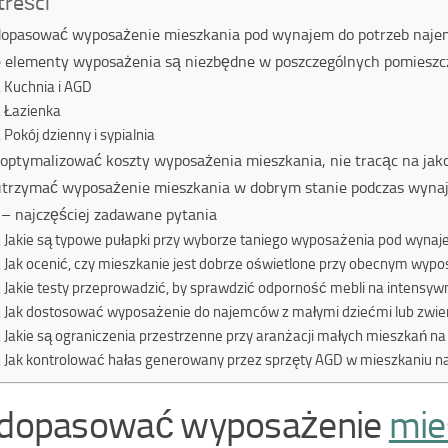
treści
dopasować wyposażenie mieszkania pod wynajem do potrzeb naje
e elementy wyposażenia są niezbędne w poszczególnych pomieszc
Kuchnia i AGD
Łazienka
Pokój dzienny i sypialnia
zoptymalizować koszty wyposażenia mieszkania, nie tracąc na jak
utrzymać wyposażenie mieszkania w dobrym stanie podczas wyn
– najczęściej zadawane pytania
Jakie są typowe pułapki przy wyborze taniego wyposażenia pod wyna
Jak ocenić, czy mieszkanie jest dobrze oświetlone przy obecnym wyp
Jakie testy przeprowadzić, by sprawdzić odporność mebli na intensy
Jak dostosować wyposażenie do najemców z małymi dziećmi lub zwie
Jakie są ograniczenia przestrzenne przy aranżacji małych mieszkań n
Jak kontrolować hałas generowany przez sprzęty AGD w mieszkaniu 
 dopasować wyposażenie
mie