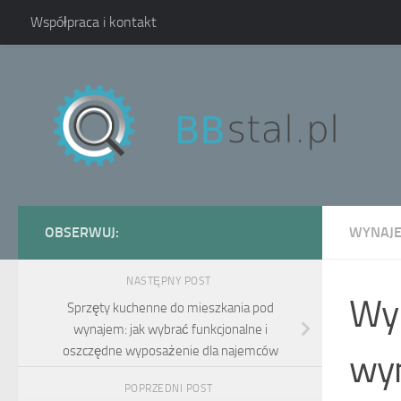
Współpraca i kontakt
Skip to content
OBSERWUJ:
WYNAJ
NASTĘPNY POST
Wyp
Sprzęty kuchenne do mieszkania pod
wynajem: jak wybrać funkcjonalne i
oszczędne wyposażenie dla najemców
wyn
POPRZEDNI POST