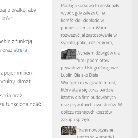
Podłoga korkowa to doskonały
aj o pralkę, aby
wybór, gdy zależy Ci na
 które
komforcie i ciepłocie w
pomieszczeniach. Warto
rozważyć jej zastosowanie w
eble z funkcją
sypialni, pokoju dziecięcym, …
u oraz
strefa
Wynajem dźwigów dla
firm i podmiotów
prywatnych. Usługi dźwigowe
 z pojemnikiem,
Lublin, Bielsko Biała
ytulny klimat.
Wynajem dźwigów to temat,
który staje się coraz bardziej
soria oraz
istotny dla firm budowlanych
zą funkcjonalność
oraz prywatnych inwestorów. W
obliczu rosnących kosztów
zakupu sprzętu …
Firany nowoczesne
aranżacje – trendy i