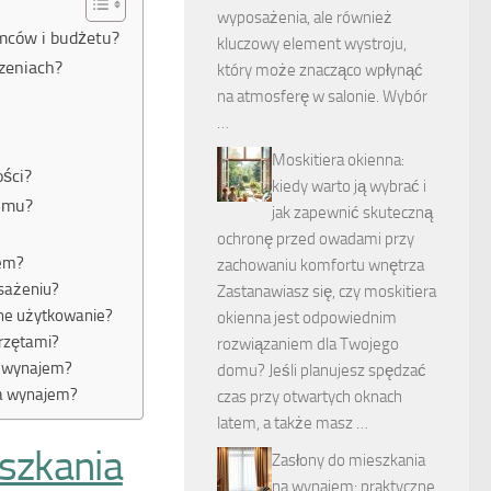
wyposażenia, ale również
mców i budżetu?
kluczowy element wystroju,
zeniach?
który może znacząco wpłynąć
na atmosferę w salonie. Wybór
…
Moskitiera okienna:
ości?
kiedy warto ją wybrać i
ajmu?
jak zapewnić skuteczną
ochronę przed owadami przy
jem?
zachowaniu komfortu wnętrza
osażeniu?
Zastanawiasz się, czy moskitiera
wne użytkowanie?
okienna jest odpowiednim
rzętami?
rozwiązaniem dla Twojego
a wynajem?
domu? Jeśli planujesz spędzać
na wynajem?
czas przy otwartych oknach
latem, a także masz …
szkania
Zasłony do mieszkania
na wynajem: praktyczne