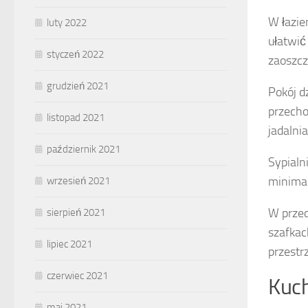
W łazie
luty 2022
ułatwić
styczeń 2022
zaoszcz
grudzień 2021
Pokój d
przecho
listopad 2021
jadalni
październik 2021
Sypialn
minimal
wrzesień 2021
W przed
sierpień 2021
szafkac
lipiec 2021
przestrz
czerwiec 2021
Kuch
maj 2021