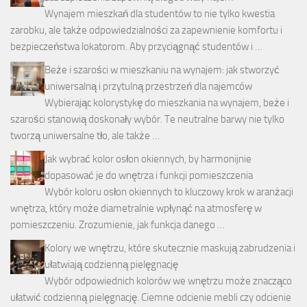
Wynajem mieszkań dla studentów to nie tylko kwestia
zarobku, ale także odpowiedzialności za zapewnienie komfortu i
bezpieczeństwa lokatorom. Aby przyciągnąć studentów i …
Beże i szarości w mieszkaniu na wynajem: jak stworzyć
uniwersalną i przytulną przestrzeń dla najemców
Wybierając kolorystykę do mieszkania na wynajem, beże i
szarości stanowią doskonały wybór. Te neutralne barwy nie tylko
tworzą uniwersalne tło, ale także …
Jak wybrać kolor osłon okiennych, by harmonijnie
dopasować je do wnętrza i funkcji pomieszczenia
Wybór koloru osłon okiennych to kluczowy krok w aranżacji
wnętrza, który może diametralnie wpłynąć na atmosferę w
pomieszczeniu. Zrozumienie, jak funkcja danego …
Kolory we wnętrzu, które skutecznie maskują zabrudzenia i
ułatwiają codzienną pielęgnację
Wybór odpowiednich kolorów we wnętrzu może znacząco
ułatwić codzienną pielęgnację. Ciemne odcienie mebli czy odcienie