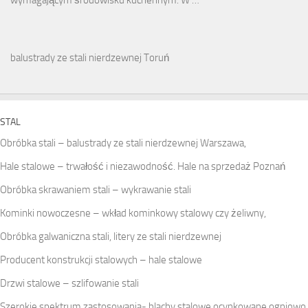
wymagającym środowisku kuchennym. W …
balustrady ze stali nierdzewnej Toruń
STAL
Obróbka stali – balustrady ze stali nierdzewnej Warszawa,
Hale stalowe – trwałość i niezawodność. Hale na sprzedaż Poznań
Obróbka skrawaniem stali – wykrawanie stali
Kominki nowoczesne – wkład kominkowy stalowy czy żeliwny,
Obróbka galwaniczna stali, litery ze stali nierdzewnej
Producent konstrukcji stalowych – hale stalowe
Drzwi stalowe – szlifowanie stali
Szerokie spektrum zastosowania- blachy stalowe ocynkowane ogniowo