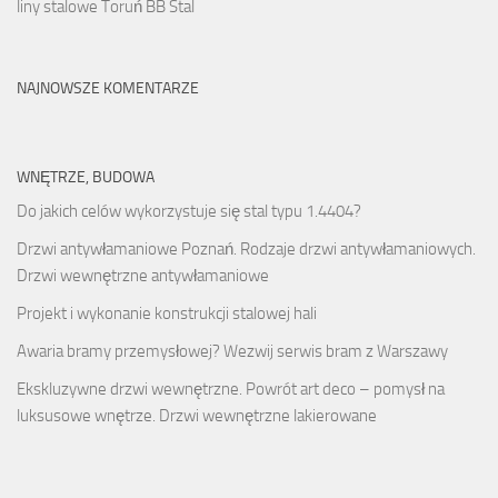
liny stalowe Toruń BB Stal
NAJNOWSZE KOMENTARZE
WNĘTRZE, BUDOWA
Do jakich celów wykorzystuje się stal typu 1.4404?
Drzwi antywłamaniowe Poznań. Rodzaje drzwi antywłamaniowych.
Drzwi wewnętrzne antywłamaniowe
Projekt i wykonanie konstrukcji stalowej hali
Awaria bramy przemysłowej? Wezwij serwis bram z Warszawy
Ekskluzywne drzwi wewnętrzne. Powrót art deco – pomysł na
luksusowe wnętrze. Drzwi wewnętrzne lakierowane