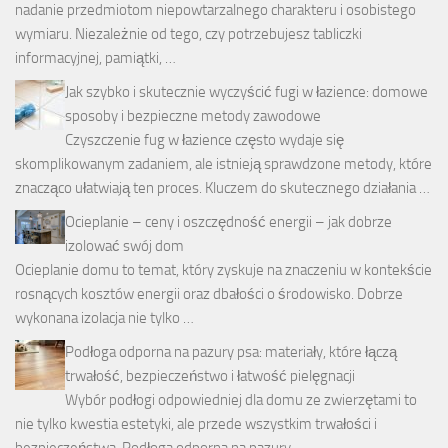
nadanie przedmiotom niepowtarzalnego charakteru i osobistego
wymiaru. Niezależnie od tego, czy potrzebujesz tabliczki
informacyjnej, pamiątki, …
Jak szybko i skutecznie wyczyścić fugi w łazience: domowe
sposoby i bezpieczne metody zawodowe
Czyszczenie fug w łazience często wydaje się
skomplikowanym zadaniem, ale istnieją sprawdzone metody, które
znacząco ułatwiają ten proces. Kluczem do skutecznego działania …
Ocieplanie – ceny i oszczędność energii – jak dobrze
izolować swój dom
Ocieplanie domu to temat, który zyskuje na znaczeniu w kontekście
rosnących kosztów energii oraz dbałości o środowisko. Dobrze
wykonana izolacja nie tylko …
Podłoga odporna na pazury psa: materiały, które łączą
trwałość, bezpieczeństwo i łatwość pielęgnacji
Wybór podłogi odpowiedniej dla domu ze zwierzętami to
nie tylko kwestia estetyki, ale przede wszystkim trwałości i