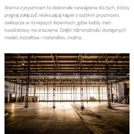
Wanna z prysznicem to doskonałe rozwiązanie dla tych, którzy
pragną połączyć relaksującą kąpiel z szybkim prysznicem,
zwłaszcza w mniejszych łazienkach, gdzie każdy metr
kwadratowy ma znaczenie. Dzięki różnorodności dostępnych
modeli, kształtów i materiałów, można...