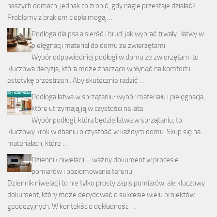
naszych domach, jednak co zrobić, gdy nagle przestaje działać?
Problemy z brakiem ciepła mogą …
Podłoga dla psa a sierść i brud: jak wybrać trwały i łatwy w
pielęgnacji materiał do domu ze zwierzętami
Wybór odpowiedniej podłogi w domu ze zwierzętami to
kluczowa decyzja, która może znacząco wpłynąć na komfort i
estetykę przestrzeni. Aby skutecznie radzić …
Podłoga łatwa w sprzątaniu: wybór materiału i pielęgnacja,
które utrzymają ją w czystości na lata
Wybór podłogi, która będzie łatwa w sprzątaniu, to
kluczowy krok w dbaniu o czystość w każdym domu. Skup się na
materiałach, które …
Dziennik niwelacji – ważny dokument w procesie
pomiarów i poziomowania terenu
Dziennik niwelacji to nie tylko prosty zapis pomiarów, ale kluczowy
dokument, który może decydować o sukcesie wielu projektów
geodezyjnych. W kontekście dokładności …