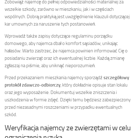
Zobowiąż najemcę do pełnej odpowiedzialności materialnej za
wszelkie szkody, zarówno w mieszkaniu, jak i w częściach
wspólnych. Dobrą praktyką jest uwzględnienie klauzuli dotyczącej
kar umownych za naruszenie tych postanowień.
Wprowadź także zapisy dotyczące regulaminu porządku
domowego, aby najemca dbał o komfort sąsiadów, unikając
hałasów. Warto zastrzec, że najemca powinien informować Cię o
posiadaniu zwierząt oraz ich ewentualnej liczbie. Każdą zmianę
zgłaszaj na piśmie, aby uniknąć nieporozumień.
Przed przekazaniem mieszkania najemcy sporządź
szczegółowy
protokół zdawczo-odbiorczy
, który dokładnie opisuje stan lokalu
oraz jego wyposażenie. Dokumentuj wszelkie zniszczenia i
uszkodzenia w formie zdjęć. Dzięki temu będziesz zabezpieczony
przed niezasadnymi roszczeniami w przypadku ewentualnych
szkód.
Weryfikacja najemcy ze zwierzętami w celu
ograniczenia ryzyka