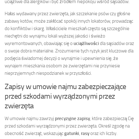
uciążliwe dla alergików i być źródłem niepokoju wśród sąsiadów.
Hałas wydawany przez zwierzęta, jak szczekanie psów czy głośne
zabawy kotów, może zakłócać spokój innych lokatorów, prowadząc
do konfliktów i skarg. Właściciele mieszkań często są szczególnie
niechętni do wynajmu lokali wyższej jakości i świeżo
wyremontowanych, obawiając się o
uciążliwości
dla sąsiadów oraz
o swoje dobra materialne. Zrozumienie tych ryzyk jest kluczowe dla
podjęcia świadomej decyzji o wynajmie i upewnienia się, że
wynajem mieszkania osobom ze zwierzętami nie przyniesie
nieprzyjemnych niespodzianek w przyszłości.
Zapisy w umowie najmu zabezpieczające
przed szkodami wyrządzonymi przez
zwierzęta
W umowie najmu zawrzyj
precyzyjne zapisy
, które zabezpieczą Cię
przed szkodami wyrządzonymi przez zwierzęta. Określ zgodę na
obecność zwierząt, wskazując
gatunki
,
rasy
oraz ich liczby.