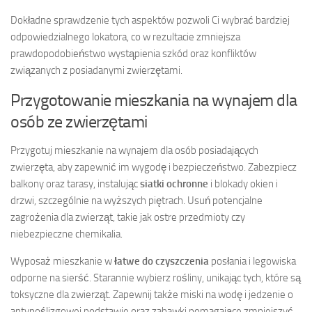
Dokładne sprawdzenie tych aspektów pozwoli Ci wybrać bardziej
odpowiedzialnego lokatora, co w rezultacie zmniejsza
prawdopodobieństwo wystąpienia szkód oraz konfliktów
związanych z posiadanymi zwierzętami.
Przygotowanie mieszkania na wynajem dla
osób ze zwierzętami
Przygotuj mieszkanie na wynajem dla osób posiadających
zwierzęta, aby zapewnić im wygodę i bezpieczeństwo. Zabezpiecz
balkony oraz tarasy, instalując
siatki ochronne
i blokady okien i
drzwi, szczególnie na wyższych piętrach. Usuń potencjalne
zagrożenia dla zwierząt, takie jak ostre przedmioty czy
niebezpieczne chemikalia.
Wyposaż mieszkanie w
łatwe do czyszczenia
posłania i legowiska
odporne na sierść. Starannie wybierz rośliny, unikając tych, które są
toksyczne dla zwierząt. Zapewnij także miski na wodę i jedzenie o
antypoślizgowej podstawie oraz zabawki pomagające zmniejszyć