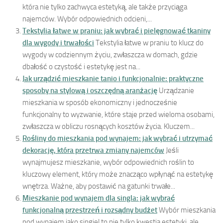
która nie tylko zachwyca estetyką, ale także przyciąga
najemców. Wybór odpowiednich odcieni,...
Tekstylia łatwe w praniu: jak wybrać i pielęgnować tkaniny
dla wygody i trwałości
Tekstylia łatwe w praniu to klucz do
wygody w codziennym życiu, zwłaszcza w domach, gdzie
dbałość o czystość i estetykę jest na...
Jak urządzić mieszkanie tanio i funkcjonalnie: praktyczne
sposoby na stylową i oszczędną aranżację
Urządzanie
mieszkania w sposób ekonomiczny i jednocześnie
funkcjonalny to wyzwanie, które staje przed wieloma osobami,
zwłaszcza w obliczu rosnących kosztów życia. Kluczem...
Rośliny do mieszkania pod wynajem: jak wybrać i utrzymać
dekorację, która przetrwa zmiany najemców
Jeśli
wynajmujesz mieszkanie, wybór odpowiednich roślin to
kluczowy element, który może znacząco wpłynąć na estetykę
wnętrza. Ważne, aby postawić na gatunki trwałe...
Mieszkanie pod wynajem dla singla: jak wybrać
funkcjonalną przestrzeń i rozsądny budżet
Wybór mieszkania
pod wynajem jako singiel to nie tylko kwestia estetyki, ale