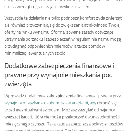
stres zwierząt i ograniczające ryzyko zniszczeń.
Wszystkie te działania nie tylko podnoszą komfort życia zwierząt,
ale również przyczyniają się do zwiększenia atrakcyjności Twojej
oferty na rynku wynajmu. Sformalizowane zasady dotyczące
utrzymania porządku i zabezpieczeń w regulaminie najmu mogą
przyciągnąć odpowiednich najemców, a także pomóc w
minimalizacji ewentualnych szkód.
Dodatkowe zabezpieczenia finansowe i
prawne przy wynajmie mieszkania pod
zwierzęta
Wprowadź dodatkowe
zabezpieczenia
finansowe i prawne przy
wynajmie mieszkania osobom ze zwierzętami, aby
chronić się
przed ewentualnymi szkodami. Możesz zażądać od najemcy
wyższej kaucji
, która nie może przekroczyć dwunastokrotności
miesięcznego czynszu. Taka kaucja zabezpiecza pokrycie kosztów
napraw ewentualnych zniszczeń. Oprócz tego, wymóg wykupienia