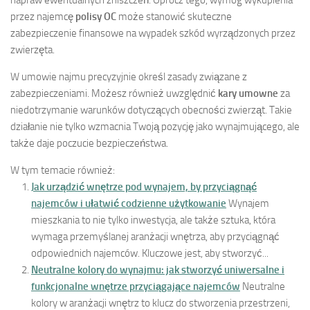
przez najemcę
polisy OC
może stanowić skuteczne
zabezpieczenie finansowe na wypadek szkód wyrządzonych przez
zwierzęta.
W umowie najmu precyzyjnie określ zasady związane z
zabezpieczeniami. Możesz również uwzględnić
kary umowne
za
niedotrzymanie warunków dotyczących obecności zwierząt. Takie
działanie nie tylko wzmacnia Twoją pozycję jako wynajmującego, ale
także daje poczucie bezpieczeństwa.
W tym temacie również:
Jak urządzić wnętrze pod wynajem, by przyciągnąć
najemców i ułatwić codzienne użytkowanie
Wynajem
mieszkania to nie tylko inwestycja, ale także sztuka, która
wymaga przemyślanej aranżacji wnętrza, aby przyciągnąć
odpowiednich najemców. Kluczowe jest, aby stworzyć...
Neutralne kolory do wynajmu: jak stworzyć uniwersalne i
funkcjonalne wnętrze przyciągające najemców
Neutralne
kolory w aranżacji wnętrz to klucz do stworzenia przestrzeni,