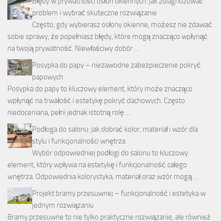
Błędy w prywatności osłon okiennych: jak zdiagnozować
problem i wybrać skuteczne rozwiązanie
Często, gdy wybierasz osłony okienne, możesz nie zdawać
sobie sprawy, że popełniasz błędy, które mogą znacząco wpłynąć
na twoją prywatność. Niewłaściwy dobór …
Posypka do papy – niezawodne zabezpieczenie pokryć
papowych
Posypka do papy to kluczowy element, który może znacząco
wpłynąć na trwałość i estetykę pokryć dachowych. Często
niedoceniana, pełni jednak istotną rolę …
Podłoga do salonu: jak dobrać kolor, materiał i wzór dla
stylu i funkcjonalności wnętrza
Wybór odpowiedniej podłogi do salonu to kluczowy
element, który wpływa na estetykę i funkcjonalność całego
wnętrza. Odpowiednia kolorystyka, materiał oraz wzór mogą …
Projekt bramy przesuwnej – funkcjonalność i estetyka w
jednym rozwiązaniu
Bramy przesuwne to nie tylko praktyczne rozwiązanie, ale również