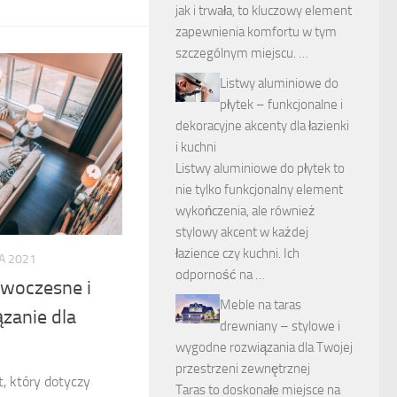
jak i trwała, to kluczowy element
zapewnienia komfortu w tym
szczególnym miejscu. …
Listwy aluminiowe do
płytek – funkcjonalne i
dekoracyjne akcenty dla łazienki
i kuchni
Listwy aluminiowe do płytek to
nie tylko funkcjonalny element
wykończenia, ale również
stylowy akcent w każdej
łazience czy kuchni. Ich
A 2021
odporność na …
owoczesne i
Meble na taras
zanie dla
drewniany – stylowe i
wygodne rozwiązania dla Twojej
przestrzeni zewnętrznej
, który dotyczy
Taras to doskonałe miejsce na