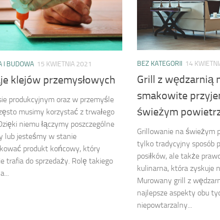
BEZ KATEGORII
14 KWIETNI
 I BUDOWA
15 KWIETNIA 2021
Grill z wędzarni
je klejów przemysłowych
smakowite przyje
ie produkcyjnym oraz w przemyśle
świeżym powietr
zęsto musimy korzystać z trwałego
Dzięki niemu łączymy poszczególne
Grillowanie na świeżym p
 lub jesteśmy w stanie
tylko tradycyjny sposób
kować produkt końcowy, który
posiłków, ale także praw
e trafia do sprzedaży. Rolę takiego
kulinarna, która zyskuje 
...
Murowany grill z wędzarn
najlepsze aspekty obu ty
niepowtarzalny...