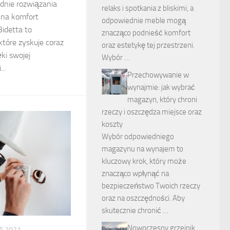
dnie rozwiązania
relaks i spotkania z bliskimi, a
na komfort
odpowiednie meble mogą
Bidetta to
znacząco podnieść komfort
tóre zyskuje coraz
oraz estetykę tej przestrzeni.
ki swojej
Wybór …
..
Przechowywanie w
wynajmie: jak wybrać
magazyn, który chroni
rzeczy i oszczędza miejsce oraz
koszty
Wybór odpowiedniego
magazynu na wynajem to
kluczowy krok, który może
znacząco wpłynąć na
bezpieczeństwo Twoich rzeczy
oraz na oszczędności. Aby
skutecznie chronić …
Nowoczesny grzejnik
A 2021