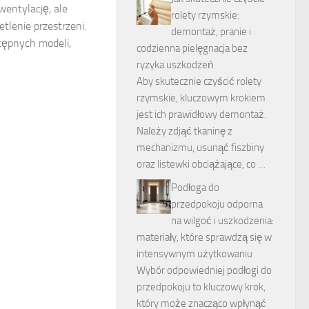
 wentylację, ale
rolety rzymskie:
tlenie przestrzeni.
demontaż, pranie i
tępnych modeli,
codzienna pielęgnacja bez
ryzyka uszkodzeń
Aby skutecznie czyścić rolety
rzymskie, kluczowym krokiem
jest ich prawidłowy demontaż.
Należy zdjąć tkaninę z
mechanizmu, usunąć fiszbiny
oraz listewki obciążające, co …
Podłoga do
przedpokoju odporna
na wilgoć i uszkodzenia:
materiały, które sprawdzą się w
intensywnym użytkowaniu
Wybór odpowiedniej podłogi do
przedpokoju to kluczowy krok,
który może znacząco wpłynąć