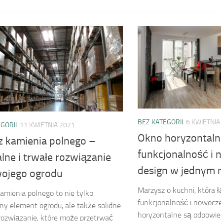
BEZ KATEGORII
6 KWIETNIA
GORII
11 KWIETNIA 2021
Okno horyzontaln
 z kamienia polnego –
funkcjonalność i
lne i trwałe rozwiązanie
design w jednym 
wojego ogrodu
Marzysz o kuchni, która ł
kamienia polnego to nie tylko
funkcjonalność i nowocz
ny element ogrodu, ale także solidne
horyzontalne są odpowied
 rozwiązanie, które może przetrwać