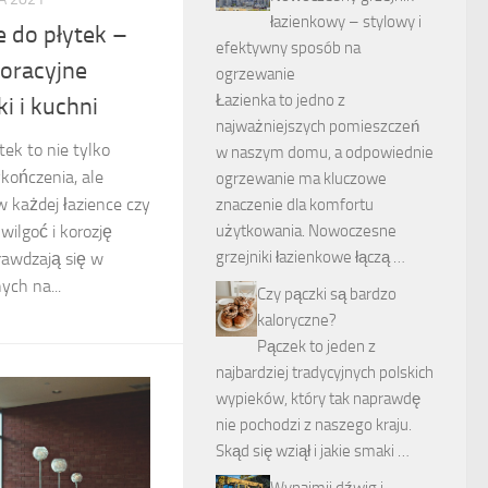
łazienkowy – stylowy i
 do płytek –
efektywny sposób na
koracyjne
ogrzewanie
Łazienka to jedno z
ki i kuchni
najważniejszych pomieszczeń
ek to nie tylko
w naszym domu, a odpowiednie
kończenia, ale
ogrzewanie ma kluczowe
 każdej łazience czy
znaczenie dla komfortu
użytkowania. Nowoczesne
wilgoć i korozję
grzejniki łazienkowe łączą …
rawdzają się w
ch na...
Czy pączki są bardzo
kaloryczne?
Pączek to jeden z
najbardziej tradycyjnych polskich
wypieków, który tak naprawdę
nie pochodzi z naszego kraju.
Skąd się wziął i jakie smaki …