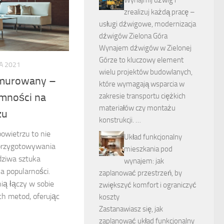
Wynajmij dźwig i
zrealizuj każdą pracę –
usługi dźwigowe, modernizacja
dźwigów Zielona Góra
Wynajem dźwigów w Zielonej
Górze to kluczowy element
A 2021
wielu projektów budowlanych,
ą murowany –
które wymagają wsparcia w
mności na
zakresie transportu ciężkich
materiałów czy montażu
zu
konstrukcji. …
owietrzu to nie
Układ funkcjonalny
 przygotowywania
mieszkania pod
dziwa sztuka
wynajem: jak
na popularności.
zaplanować przestrzeń, by
ią łączy w sobie
zwiększyć komfort i ograniczyć
ch metod, oferując
koszty
Zastanawiasz się, jak
zaplanować układ funkcjonalny