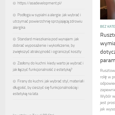
https://asadevelopment.pl/
Podłoga w sypialni a alergie: jak wybrać i
utrzymać powierzchnię sprzyjającą zdrowiu
BEZ KATE
alergika
Ruszt
Standard mieszkania pod wynajem: jak
wymia
dobrać wyposażenie i wykończenie, by
dotyc
zwiększyć atrakcyjność i ograniczyć koszty
param
Zasłony do kuchni: kiedy warto je wybrać i
jak łączyć funkcjonalność z estetyką?
Rusztow
rolę w p
Firany do kuchni: jak wybrać styl, materiał i
odpowied
długość, by cieszyć się funkcjonalnością i
zapewnie
estetyką na lata
Wybór wł
jest pro
jak wyso