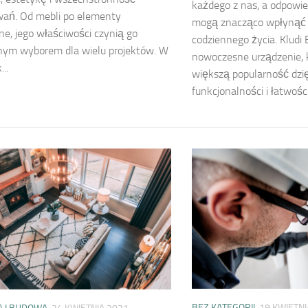
każdego z nas, a odpowie
wań. Od mebli po elementy
mogą znacząco wpłynąć 
e, jego właściwości czynią go
codziennego życia. Kludi 
nym wyborem dla wielu projektów. W
nowoczesne urządzenie, k
...
większą popularność dzię
funkcjonalności i łatwości.
BEZ KATEGORII
19 KWIETNI