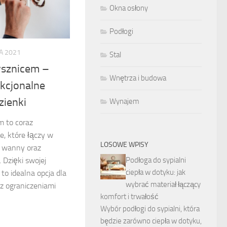
Okna osłony
Podłogi
A 2021
Stal
ysznicem –
Wnętrza i budowa
kcjonalne
zienki
Wynajem
m to coraz
e, które łączy w
LOSOWE WPISY
j wanny oraz
Podłoga do sypialni
 Dzięki swojej
ciepła w dotyku: jak
 to idealna opcja dla
wybrać materiał łączący
 z ograniczeniami
komfort i trwałość
Wybór podłogi do sypialni, która
będzie zarówno ciepła w dotyku,