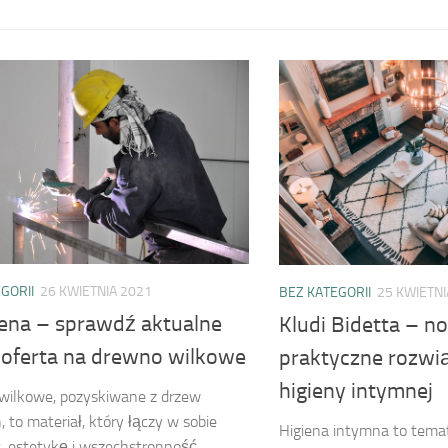
GORII
26 KWIETNIA 2021
BEZ KATEGORII
25 KWIETNI
cena – sprawdź aktualne
Kludi Bidetta – n
i oferta na drewno wilkowe
praktyczne rozwią
higieny intymnej
wilkowe, pozyskiwane z drzew
, to materiał, który łączy w sobie
Higiena intymna to temat
, estetykę i wszechstronność