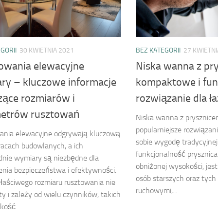
GORII
30 KWIETNIA 2021
BEZ KATEGORII
27 KWIETNI
owania elewacyjne
Niska wanna z pr
ry – kluczowe informacje
kompaktowe i fun
zące rozmiarów i
rozwiązanie dla ła
etrów rusztowań
Niska wanna z prysznice
popularniejsze rozwiązani
ania elewacyjne odgrywają kluczową
sobie wygodę tradycyjne
racach budowlanych, a ich
funkcjonalność prysznica.
nie wymiary są niezbędne dla
obniżonej wysokości, jest
nia bezpieczeństwa i efektywności.
osób starszych oraz tych
aściwego rozmiaru rusztowania nie
ruchowymi,...
sty i zależy od wielu czynników, takich
kość...