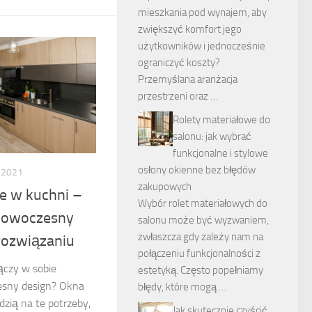
mieszkania pod wynajem, aby
zwiększyć komfort jego
użytkowników i jednocześnie
ograniczyć koszty?
Przemyślana aranżacja
przestrzeni oraz …
Rolety materiałowe do
salonu: jak wybrać
funkcjonalne i stylowe
osłony okienne bez błędów
 2021
zakupowych
e w kuchni –
Wybór rolet materiałowych do
 nowoczesny
salonu może być wyzwaniem,
zwłaszcza gdy zależy nam na
rozwiązaniu
połączeniu funkcjonalności z
ączy w sobie
estetyką. Często popełniamy
esny design? Okna
błędy, które mogą …
zią na te potrzeby,
Jak skutecznie czyścić