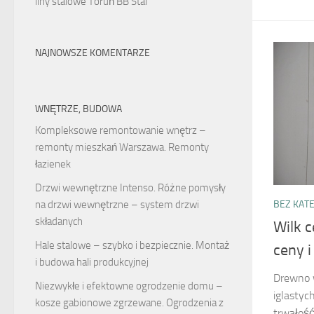
liny stalowe Toruń BB Stal
NAJNOWSZE KOMENTARZE
WNĘTRZE, BUDOWA
Kompleksowe remontowanie wnętrz –
remonty mieszkań Warszawa. Remonty
łazienek
Drzwi wewnętrzne Intenso. Różne pomysły
na drzwi wewnętrzne – system drzwi
BEZ KATE
składanych
Wilk 
Hale stalowe – szybko i bezpiecznie. Montaż
ceny 
i budowa hali produkcyjnej
Drewno 
Niezwykłe i efektowne ogrodzenie domu –
iglastych
kosze gabionowe zgrzewane. Ogrodzenia z
trwałość