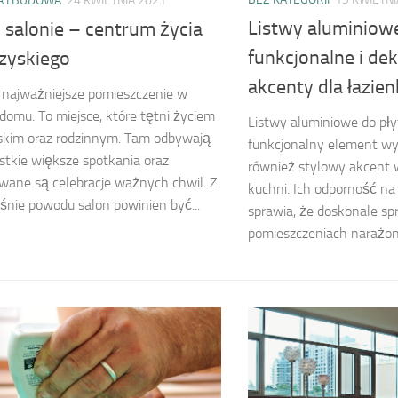
 I BUDOWA
24 KWIETNIA 2021
Listwy aluminiowe
 salonie – centrum życia
funkcjonalne i de
zyskiego
akcenty dla łazien
 najważniejsze pomieszczenie w
omu. To miejsce, które tętni życiem
Listwy aluminiowe do płyt
skim oraz rodzinnym. Tam odbywają
funkcjonalny element wy
stkie większe spotkania oraz
również stylowy akcent w
wane są celebracje ważnych chwil. Z
kuchni. Ich odporność na 
śnie powodu salon powinien być...
sprawia, że doskonale sp
pomieszczeniach narażony