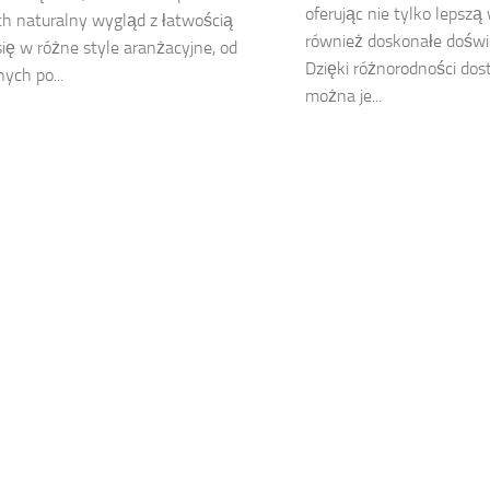
oferując nie tylko lepszą
Ich naturalny wygląd z łatwością
również doskonałe doświe
się w różne style aranżacyjne, od
Dzięki różnorodności dos
ych po...
można je...