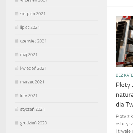
wrzesień 2021
sierpień 2021
lipiec 2021
czerwiec 2021
maj 2021
kwiecień 2021
BEZ KATE
marzec 2021
Płoty
natura
luty 2021
dla T
styczeń 2021
Płoty z 
grudzień 2020
estetycz
i trwałe