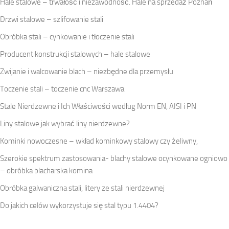
Hale stalowe – trwałość i niezawodność. Hale na sprzedaż Poznań
Drzwi stalowe – szlifowanie stali
Obróbka stali – cynkowanie i tłoczenie stali
Producent konstrukcji stalowych – hale stalowe
Zwijanie i walcowanie blach – niezbędne dla przemysłu
Toczenie stali – toczenie cnc Warszawa
Stale Nierdzewne i Ich Właściwości według Norm EN, AISI i PN
Liny stalowe jak wybrać liny nierdzewne?
Kominki nowoczesne – wkład kominkowy stalowy czy żeliwny,
Szerokie spektrum zastosowania- blachy stalowe ocynkowane ogniowo
– obróbka blacharska komina
Obróbka galwaniczna stali, litery ze stali nierdzewnej
Do jakich celów wykorzystuje się stal typu 1.4404?