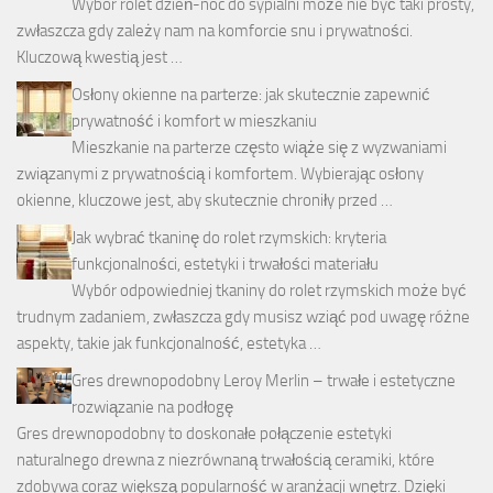
Wybór rolet dzień-noc do sypialni może nie być taki prosty,
zwłaszcza gdy zależy nam na komforcie snu i prywatności.
Kluczową kwestią jest …
Osłony okienne na parterze: jak skutecznie zapewnić
prywatność i komfort w mieszkaniu
Mieszkanie na parterze często wiąże się z wyzwaniami
związanymi z prywatnością i komfortem. Wybierając osłony
okienne, kluczowe jest, aby skutecznie chroniły przed …
Jak wybrać tkaninę do rolet rzymskich: kryteria
funkcjonalności, estetyki i trwałości materiału
Wybór odpowiedniej tkaniny do rolet rzymskich może być
trudnym zadaniem, zwłaszcza gdy musisz wziąć pod uwagę różne
aspekty, takie jak funkcjonalność, estetyka …
Gres drewnopodobny Leroy Merlin – trwałe i estetyczne
rozwiązanie na podłogę
Gres drewnopodobny to doskonałe połączenie estetyki
naturalnego drewna z niezrównaną trwałością ceramiki, które
zdobywa coraz większą popularność w aranżacji wnętrz. Dzięki