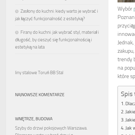
Wybór
Zasłony do kuchni: kiedy warto je wybrać i
Poznani
jak łączyć funkcjonalność z estetyką?
przycią
Firany do kuchni: jak wybrać styl, materiał i
innowac
długość, by cieszyć się funkcjonalnością i
Jednak,
estetyką na lata
zakupu,
trendy 
na popu
liny stalowe Toruń BB Stal
które s
Spis 
NAJNOWSZE KOMENTARZE
Dlac
Jaki
WNĘTRZE, BUDOWA
Jaki
Jak 
Szyby do drzwi pokojowych Warszawa.