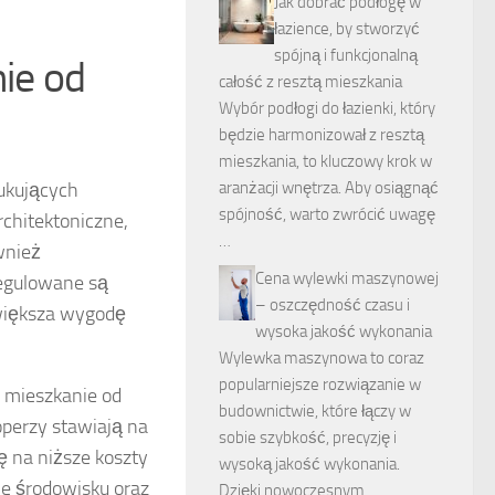
Jak dobrać podłogę w
łazience, by stworzyć
spójną i funkcjonalną
ie od
całość z resztą mieszkania
Wybór podłogi do łazienki, który
będzie harmonizował z resztą
mieszkania, to kluczowy krok w
aranżacji wnętrza. Aby osiągnąć
ukujących
spójność, warto zwrócić uwagę
chitektoniczne,
…
wnież
Cena wylewki maszynowej
egulowane są
– oszczędność czasu i
zwiększa wygodę
wysoka jakość wykonania
Wylewka maszynowa to coraz
popularniejsze rozwiązanie w
 mieszkanie od
budownictwie, które łączy w
operzy stawiają na
sobie szybkość, precyzję i
 na niższe koszty
wysoką jakość wykonania.
e środowisku oraz
Dzięki nowoczesnym