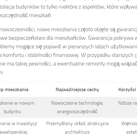
izolacja budynków to tylko niektóre z aspektów, które wpływ
oszczędność mieszkań.
nowoczesności, nowe mieszkania często objęte są gwaranc
owe bezpieczeństwo dla mieszkańców. Gwarancja pokrywa
oblemy mogące się pojawić w pierwszych latach użytkowani
a komfortu i stabilności finansowej. W przypadku starszych
nie ma takiej pewności, a ewentualne remonty mogą wiązać
i.
yp mieszkania
Najważniejsze cechy
Korzyści
zkanie w nowym
Nowoczesne technologie,
Niższe r
budynku
energooszczędność
kanie w inwestycji
Przemyślany układ, atrakcyjna
Większa
eweloperskiej
architektura
este