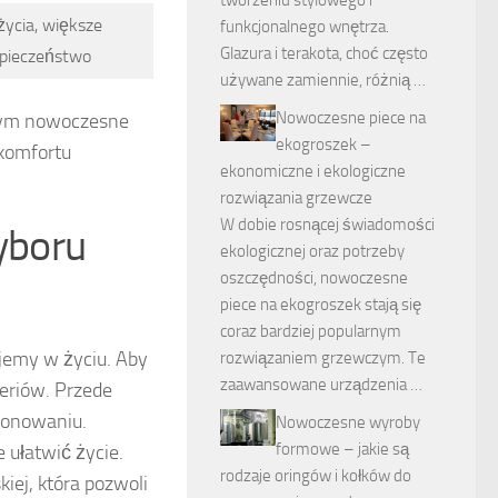
tworzeniu stylowego i
ycia, większe
funkcjonalnego wnętrza.
Glazura i terakota, choć często
pieczeństwo
używane zamiennie, różnią …
Nowoczesne piece na
 tym nowoczesne
ekogroszek –
komfortu
ekonomiczne i ekologiczne
rozwiązania grzewcze
W dobie rosnącej świadomości
wyboru
ekologicznej oraz potrzeby
oszczędności, nowoczesne
piece na ekogroszek stają się
coraz bardziej popularnym
ujemy w życiu. Aby
rozwiązaniem grzewczym. Te
zaawansowane urządzenia …
eriów. Przede
jonowaniu.
Nowoczesne wyroby
formowe – jakie są
 ułatwić życie.
rodzaje oringów i kołków do
iej, która pozwoli