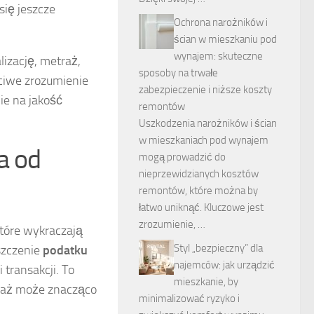
się jeszcze
Ochrona narożników i
ścian w mieszkaniu pod
wynajem: skuteczne
izację, metraż,
sposoby na trwałe
ciwe zrozumienie
zabezpieczenie i niższe koszty
ie na jakość
remontów
Uszkodzenia narożników i ścian
w mieszkaniach pod wynajem
a od
mogą prowadzić do
nieprzewidzianych kosztów
remontów, które można by
łatwo uniknąć. Kluczowe jest
zrozumienie, …
tóre wykraczają
Styl „bezpieczny” dla
szczenie
podatku
najemców: jak urządzić
 transakcji. To
mieszkanie, by
waż może znacząco
minimalizować ryzyko i