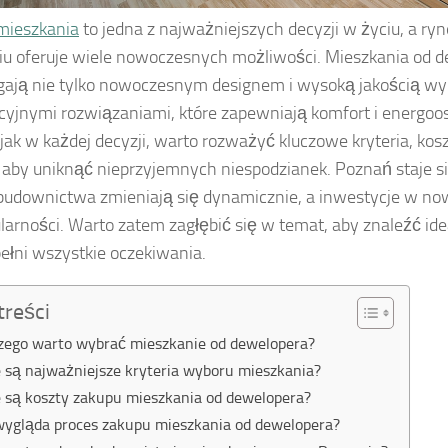
mieszkania
to jedna z najważniejszych decyzji w życiu, a ry
u oferuje wiele nowoczesnych możliwości. Mieszkania od 
gają nie tylko nowoczesnym designem i wysoką jakością wyk
yjnymi rozwiązaniami, które zapewniają komfort i energoo
 jak w każdej decyzji, warto rozważyć kluczowe kryteria, kos
 aby uniknąć nieprzyjemnych niespodzianek. Poznań staje s
budownictwa zmieniają się dynamicznie, a inwestycje w now
larności. Warto zatem zagłębić się w temat, aby znaleźć id
pełni wszystkie oczekiwania.
treści
zego warto wybrać mieszkanie od dewelopera?
e są najważniejsze kryteria wyboru mieszkania?
e są koszty zakupu mieszkania od dewelopera?
wygląda proces zakupu mieszkania od dewelopera?