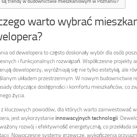
e są trendy w budownictwie mieszkaniowym w Poznaniu?
czego warto wybrać mieszkan
elopera?
nia od dewelopera to często doskonały wybór dla osób posz
snych i funkcjonalnych rozwiązań. Współczesne projekty ar
ferują deweloperzy, wyróżniają się nie tylko estetyką, ale ró
ślanym układem przestrzennym. W nowym budownictwie r
asady dotyczące dostępności i komfortu mieszkańców, co 
nego życia.
z kluczowych powodów, dla których warto zainwestować w
era, jest wykorzystanie
innowacyjnych technologii
. Dewel
ażony rozwój i efektywność energetyczną, co przekłada się
tacji. Nowoczesne systemy grzewcze, wykończenia przyjazn