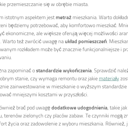
kie przemieszczanie się w obrębie miasta.
m istotnym aspektem jest
metraż
mieszkania. Warto dokładn
zeni będziemy potrzebować, aby komfortowo mieszkać. Mni
ć ekonomiczne, ale większe oferują więcej możliwości ara
. Warto też zwrócić uwagę na
układ pomieszczeń
. Mieszka
wanym rozkładem może być znacznie funkcjonalniejsze i pr
waniu.
żna zapominać o
standardzie wykończenia
. Sprawdzić nale
dobrym stanie, czy wymaga remontu oraz jakie
materiały
zost
cznie zainwestowanie w mieszkanie o wyższym standardzi
wać mniejszymi kosztami w przyszłości.
również brać pod uwagę
dodatkowe udogodnienia
, takie j
u, terenów zielonych czy placów zabaw. Te czynniki mogą 
ort życia oraz zadowolenie z wyboru mieszkania. Również, 