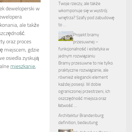
Twoje rzeczy, ale także
nek deweloperski w
wkomponuje się w wystrój
dewelopera
wnętrza? Szafy pod zabudowę
onania, ale także
to …
szczędność.
Projekt bramy
zty oraz proces
przesuwnej –
funkcjonalność i estetyka w
ię miejscem, gdzie
jednym rozwiązaniu
e osiedla zyskują
Bramy przesuwne to nie tylko
ealne
mieszkanie
,
praktyczne rozwiązanie, ale
również elegancki element
każdej posesji. W dobie
ograniczonej przestrzeni, ich
oszczędność miejsca oraz
łatwość …
Architektur Brandenburg
definition, bedeutung