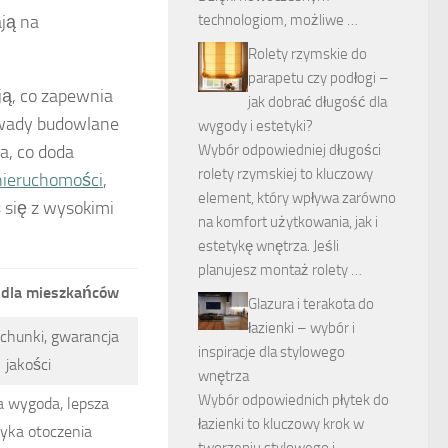
technologiom, możliwe …
ają na
Rolety rzymskie do
parapetu czy podłogi –
ją, co zapewnia
jak dobrać długość dla
 wady budowlane
wygody i estetyki?
Wybór odpowiedniej długości
a, co doda
rolety rzymskiej to kluczowy
nieruchomości
,
element, który wpływa zarówno
 się z wysokimi
na komfort użytkowania, jak i
estetykę wnętrza. Jeśli
planujesz montaż rolety …
 dla mieszkańców
Glazura i terakota do
łazienki – wybór i
achunki, gwarancja
inspiracje dla stylowego
jakości
wnętrza
Wybór odpowiednich płytek do
 wygoda, lepsza
łazienki to kluczowy krok w
tyka otoczenia