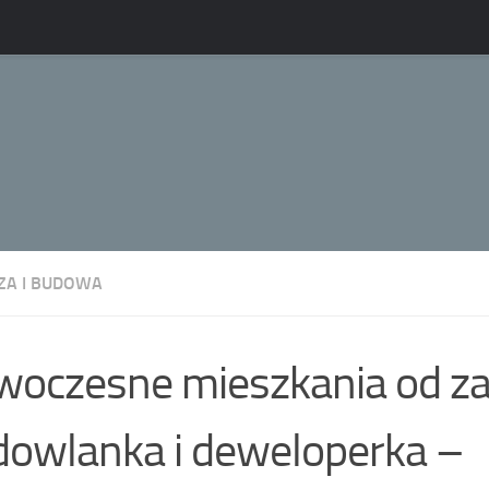
A I BUDOWA
oczesne mieszkania od za
owlanka i deweloperka –