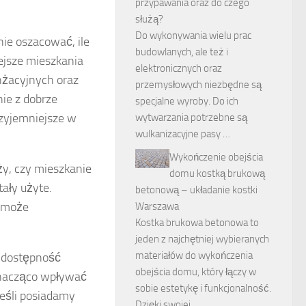
przypawania oraz do czego
służą?
Do wykonywania wielu prac
ie oszacować, ile
budowlanych, ale też i
ejsze mieszkania
elektronicznych oraz
nżacyjnych oraz
przemysłowych niezbędne są
nie z dobrze
specjalne wyroby. Do ich
zyjemniejsze w
wytwarzania potrzebne są
wulkanizacyjne pasy …
Wykończenie obejścia
ży, czy mieszkanie
domu kostką brukową
ały użyte.
betonową – układanie kostki
e może
Warszawa
Kostka brukowa betonowa to
jeden z najchętniej wybieranych
materiałów do wykończenia
ak dostępność
obejścia domu, który łączy w
znacząco wpływać
sobie estetykę i funkcjonalność.
jeśli posiadamy
Dzięki swojej …