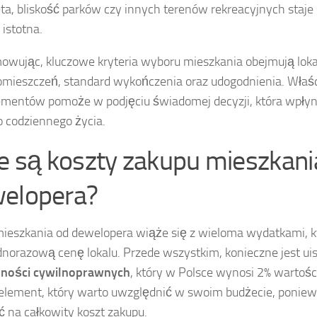
ta, bliskość parków czy innych terenów rekreacyjnych staje 
 istotna.
wując, kluczowe kryteria wyboru mieszkania obejmują lokal
omieszczeń, standard wykończenia oraz udogodnienia. Właś
ementów pomoże w podjęciu świadomej decyzji, która wpłyn
 codziennego życia.
ie są koszty zakupu mieszkani
elopera?
ieszkania od dewelopera wiąże się z wieloma wydatkami, k
dnorazową cenę lokalu. Przede wszystkim, konieczne jest ui
nności cywilnoprawnych
, który w Polsce wynosi 2% wartości
lement, który warto uwzględnić w swoim budżecie, ponie
 na całkowity koszt zakupu.