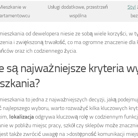
Mieszkanie w
Usługi dodatkowe, przestrzeń
Styl
ż
artamentowcu
wspólna
bez
ieszkania od dewelopera niesie ze sobą wiele korzyści, w
enia i zwiększoną trwałość, co ma ogromne znaczenie dla 
ńców oraz ich codziennego życia.
ie są najważniejsze kryteria 
szkania?
ieszkania to jedna z najważniejszych decyzji, jaką podejm
 najlepszego wyboru, warto rozważyć kilka kluczowych kryt
kim,
lokalizacja
odgrywa kluczową rolę w codziennym funkc
nie w pobliżu miejsc pracy, szkół czy sklepów może znacznie
jest także zwrócić uwagę na >dostępność komunikacji miejsk