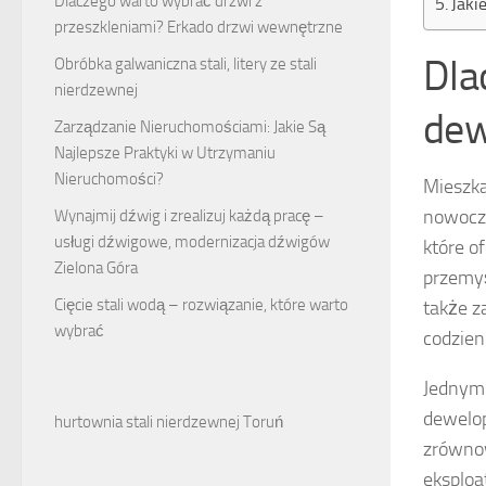
Dlaczego warto wybrać drzwi z
Jaki
przeszkleniami? Erkado drzwi wewnętrzne
Dla
Obróbka galwaniczna stali, litery ze stali
nierdzewnej
dew
Zarządzanie Nieruchomościami: Jakie Są
Najlepsze Praktyki w Utrzymaniu
Nieruchomości?
Mieszka
nowocze
Wynajmij dźwig i zrealizuj każdą pracę –
usługi dźwigowe, modernizacja dźwigów
które o
Zielona Góra
przemy
Cięcie stali wodą – rozwiązanie, które warto
także z
wybrać
codzien
Jednym 
dewelop
hurtownia stali nierdzewnej Toruń
zrównow
eksploa