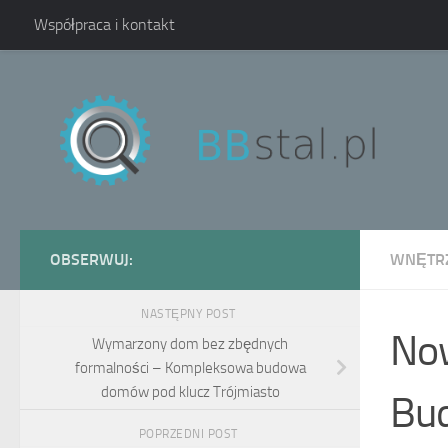
Współpraca i kontakt
Skip to content
OBSERWUJ:
WNĘTRZ
NASTĘPNY POST
Now
Wymarzony dom bez zbędnych
formalności – Kompleksowa budowa
domów pod klucz Trójmiasto
Bud
POPRZEDNI POST