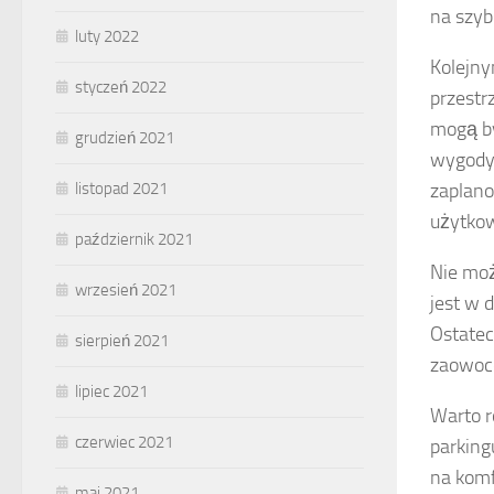
na szyb
luty 2022
Kolejny
styczeń 2022
przestr
mogą by
grudzień 2021
wygody
zaplano
listopad 2021
użytko
październik 2021
Nie mo
wrzesień 2021
jest w 
Ostate
sierpień 2021
zaowoco
lipiec 2021
Warto 
czerwiec 2021
parking
na komf
maj 2021