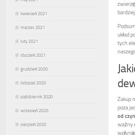
zwierzę
bardziej
kwiecień 2021
Podsumo
marzec 2021
układ p
luty 2021
tych el
naszego
styczeń 2021
Jak
grudzień 2020
dew
listopad 2020
październik 2020
Zakup m
poza je
wrzesień 2020
od czy
ważny e
sierpień 2020
wpłynąć