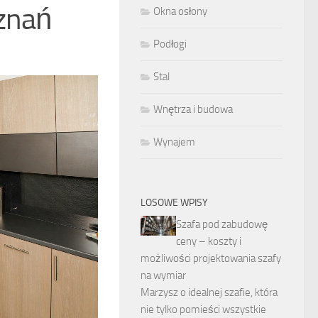
znań
Okna osłony
Podłogi
Stal
Wnętrza i budowa
Wynajem
LOSOWE WPISY
Szafa pod zabudowę
ceny – koszty i
możliwości projektowania szafy
na wymiar
Marzysz o idealnej szafie, która
nie tylko pomieści wszystkie