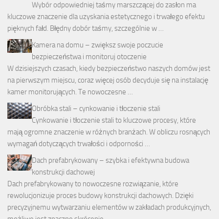
Wybór odpowiedniej taśmy marszczącej do zasłon ma
kluczowe znaczenie dla uzyskania estetycznego i trwałego efektu
pięknych fałd. Błędny dobór taśmy, szczególnie w …
Kamera na domu – zwiększ swoje poczucie
bezpieczeństwa i monitoruj otoczenie
W dzisiejszych czasach, kiedy bezpieczeństwo naszych domów jest
na pierwszym miejscu, coraz więcej osób decyduje się na instalację
kamer monitorujących. Te nowoczesne …
Obróbka stali – cynkowanie i tłoczenie stali
Cynkowanie i tłoczenie stali to kluczowe procesy, które
mają ogromne znaczenie w różnych branżach. W obliczu rosnących
wymagań dotyczących trwałości i odporności …
Dach prefabrykowany – szybka i efektywna budowa
konstrukcji dachowej
Dach prefabrykowany to nowoczesne rozwiązanie, które
rewolucjonizuje proces budowy konstrukcji dachowych. Dzięki
precyzyjnemu wytwarzaniu elementów w zakładach produkcyjnych,
możliwe jest znaczne skrócenie …