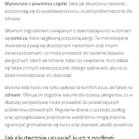
Wynoszone z powietrza cząstki
, takie jak złuszczony naskórek,
przyczyniają się do powstawania kurzu, co jest problematyczne dla
zdrowia.
Głównym zagrożeniem związanym z obecnością kurzu w domach
są
roztocza
, które są główną przyczyną alergii. Te mikroskopijne
stworzenia żywią się złuszczonym naskórkiem oraz innymi
zanieczyszczeniami, co może prowadzić do nasilenia objawów
alergicznych, takich jak kichanie, katar czy swędzenie. Kurz składa
się także z innych zanieczyszczeń, dlatego ważne jest, aby na co
dzień minimalizować ich obecność.
Wysoka ilość kurzu nie tylko wpływa na komfort życia, ale także na
zdrowie
. Oferuje on dogodne warunki dla rozwoju alergenów, co w
dłuższej perspektywie może prowadzić do poważniejszych
problemów zdrowotnych. Regularne dbanie o czystość podłogi
oraz uporządkowane przestrzenie wokół domu mogą znacznie
ograniczyć gromadzenie się kurzu oraz poprawić jakość powietrza.
Jak skutecznie usuwać kurz z podłogi: