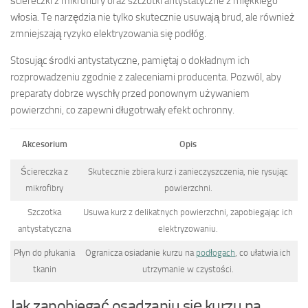
ściereczki z mikrofibry oraz szczotki antystatyczne z miękkiego
włosia. Te narzędzia nie tylko skutecznie usuwają brud, ale również
zmniejszają ryzyko elektryzowania się podłóg.
Stosując środki antystatyczne, pamiętaj o dokładnym ich
rozprowadzeniu zgodnie z zaleceniami producenta. Pozwól, aby
preparaty dobrze wyschły przed ponownym używaniem
powierzchni, co zapewni długotrwały efekt ochronny.
Akcesorium
Opis
Ściereczka z
Skutecznie zbiera kurz i zanieczyszczenia, nie rysując
mikrofibry
powierzchni.
Szczotka
Usuwa kurz z delikatnych powierzchni, zapobiegając ich
antystatyczna
elektryzowaniu.
Płyn do płukania
Ogranicza osiadanie kurzu na
podłogach
, co ułatwia ich
tkanin
utrzymanie w czystości.
Jak zapobiegać osadzaniu się kurzu na