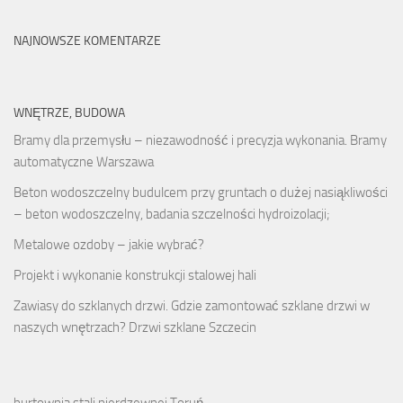
NAJNOWSZE KOMENTARZE
WNĘTRZE, BUDOWA
Bramy dla przemysłu – niezawodność i precyzja wykonania. Bramy
automatyczne Warszawa
Beton wodoszczelny budulcem przy gruntach o dużej nasiąkliwości
– beton wodoszczelny, badania szczelności hydroizolacji;
Metalowe ozdoby – jakie wybrać?
Projekt i wykonanie konstrukcji stalowej hali
Zawiasy do szklanych drzwi. Gdzie zamontować szklane drzwi w
naszych wnętrzach? Drzwi szklane Szczecin
hurtownia stali nierdzewnej Toruń