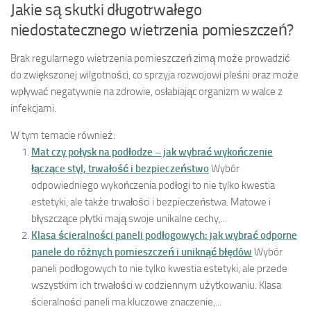
Jakie są skutki długotrwałego
niedostatecznego wietrzenia pomieszczeń?
Brak regularnego wietrzenia pomieszczeń zimą może prowadzić
do zwiększonej wilgotności, co sprzyja rozwojowi pleśni oraz może
wpływać negatywnie na zdrowie, osłabiając organizm w walce z
infekcjami.
W tym temacie również:
Mat czy połysk na podłodze – jak wybrać wykończenie
łączące styl, trwałość i bezpieczeństwo
Wybór
odpowiedniego wykończenia podłogi to nie tylko kwestia
estetyki, ale także trwałości i bezpieczeństwa. Matowe i
błyszczące płytki mają swoje unikalne cechy,...
Klasa ścieralności paneli podłogowych: jak wybrać odporne
panele do różnych pomieszczeń i uniknąć błędów
Wybór
paneli podłogowych to nie tylko kwestia estetyki, ale przede
wszystkim ich trwałości w codziennym użytkowaniu. Klasa
ścieralności paneli ma kluczowe znaczenie,...