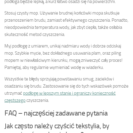
podłoga będzie lepką, a kurz łatwo osadzi się na powierzchni.
Stosuj czysty mop. Używanie brudnej końcówki mopa skutkuje
przenoszeniem brudu, zamiast efektywnego czyszczenia. Ponadto,
nieodpowiednia temperatura wody, jak zbyt ciepła, także osłabia
skuteczność metod czyszczenia.
Myj podłogę z umiarem, unikaj nadmiaru wody i dobrze odciskaj
mop. Szybkie mycie, bez dokładnego usuwania plam, oraz piling
mopem w niewłaściwym kierunku, mogą zniweczyć cały proces!
Pamiętaj, aby regularnie wymieniać wodę w wiaderku.
Wszystkie te błędy sprzyjają powstawaniu smug, zacieków i
osadzaniu się brudu. Zastosowanie się do tych wskazówek pomoże
utrzymać
podłogę w lepszym stanie i ograniczy konieczność
częstszego
czyszczenia.
FAQ – najczęściej zadawane pytania
Jak często należy czyścić tekstylia, by