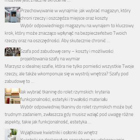
Przechowywanie w wynajmie: jak wybrać magazyn, który
chroni rzeczy i oszczędza miejsce oraz koszty
Wybór odpowiedniego magazynu na wynajem to kluczowy
krok, który może znacząco wpłynąć na bezpieczeństwo Twoich
rzeczy oraz na oszczędności. Aby skutecznie chronić …
Szafa pod zabudowę ceny – koszty i możliwości
projektowania szafy na wymiar
Marzysz o idealnej szafie, która nie tylko pomieści wszystkie Twoje
rzeczy, ale także wkomponuje się w wystrój wnętrza? Szafy pod
zabudowę to …
Jak wybrać tkaninę do rolet rzymskich: kryteria
funkcjonalności, estetyki i trwałości materiału
Wybór odpowiedniej tkaniny do rolet rzymskich może być
trudnym zadaniem, zwłaszcza gdy musisz wziąć pod uwagę różne
aspekty, takie jak funkcjonalność, estetyka …
Wyjątkowe kwietniki i osłonki do wnętrz
Kwietniki są doskonałym sposobem na udekorowanie