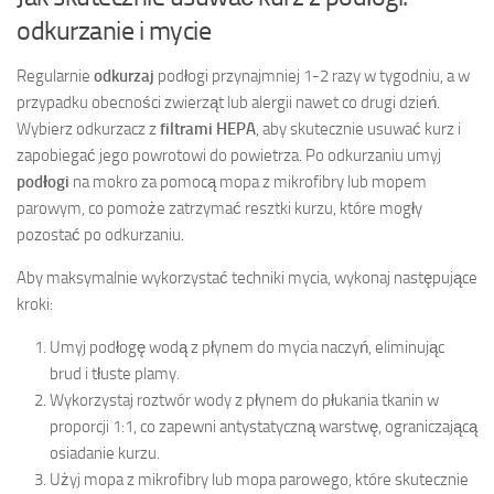
odkurzanie i mycie
Regularnie
odkurzaj
podłogi przynajmniej 1-2 razy w tygodniu, a w
przypadku obecności zwierząt lub alergii nawet co drugi dzień.
Wybierz odkurzacz z
filtrami HEPA
, aby skutecznie usuwać kurz i
zapobiegać jego powrotowi do powietrza. Po odkurzaniu umyj
podłogi
na mokro za pomocą mopa z mikrofibry lub mopem
parowym, co pomoże zatrzymać resztki kurzu, które mogły
pozostać po odkurzaniu.
Aby maksymalnie wykorzystać techniki mycia, wykonaj następujące
kroki:
Umyj podłogę wodą z płynem do mycia naczyń, eliminując
brud i tłuste plamy.
Wykorzystaj roztwór wody z płynem do płukania tkanin w
proporcji 1:1, co zapewni antystatyczną warstwę, ograniczającą
osiadanie kurzu.
Użyj mopa z mikrofibry lub mopa parowego, które skutecznie