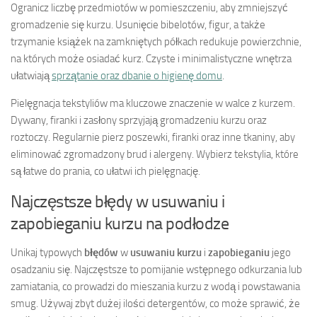
Ogranicz liczbę przedmiotów w pomieszczeniu, aby zmniejszyć
gromadzenie się kurzu. Usunięcie bibelotów, figur, a także
trzymanie książek na zamkniętych półkach redukuje powierzchnie,
na których może osiadać kurz. Czyste i minimalistyczne wnętrza
ułatwiają
sprzątanie oraz dbanie o higienę domu
.
Pielęgnacja tekstyliów ma kluczowe znaczenie w walce z kurzem.
Dywany, firanki i zasłony sprzyjają gromadzeniu kurzu oraz
roztoczy. Regularnie pierz poszewki, firanki oraz inne tkaniny, aby
eliminować zgromadzony brud i alergeny. Wybierz tekstylia, które
są łatwe do prania, co ułatwi ich pielęgnację.
Najczęstsze błędy w usuwaniu i
zapobieganiu kurzu na podłodze
Unikaj typowych
błędów
w
usuwaniu kurzu
i
zapobieganiu
jego
osadzaniu się. Najczęstsze to pomijanie wstępnego odkurzania lub
zamiatania, co prowadzi do mieszania kurzu z wodą i powstawania
smug. Używaj zbyt dużej ilości detergentów, co może sprawić, że