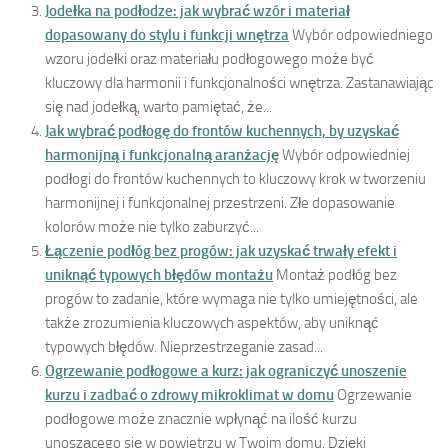
Jodełka na podłodze: jak wybrać wzór i materiał
dopasowany do stylu i funkcji wnętrza
Wybór odpowiedniego
wzoru jodełki oraz materiału podłogowego może być
kluczowy dla harmonii i funkcjonalności wnętrza. Zastanawiając
się nad jodełką, warto pamiętać, że...
Jak wybrać podłogę do frontów kuchennych, by uzyskać
harmonijną i funkcjonalną aranżację
Wybór odpowiedniej
podłogi do frontów kuchennych to kluczowy krok w tworzeniu
harmonijnej i funkcjonalnej przestrzeni. Złe dopasowanie
kolorów może nie tylko zaburzyć...
Łączenie podłóg bez progów: jak uzyskać trwały efekt i
uniknąć typowych błędów montażu
Montaż podłóg bez
progów to zadanie, które wymaga nie tylko umiejętności, ale
także zrozumienia kluczowych aspektów, aby uniknąć
typowych błędów. Nieprzestrzeganie zasad...
Ogrzewanie podłogowe a kurz: jak ograniczyć unoszenie
kurzu i zadbać o zdrowy mikroklimat w domu
Ogrzewanie
podłogowe może znacznie wpłynąć na ilość kurzu
unoszącego się w powietrzu w Twoim domu. Dzięki