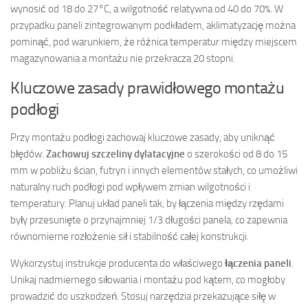
wynosić od 18 do 27°C, a wilgotność relatywna od 40 do 70%. W
przypadku paneli zintegrowanym podkładem, aklimatyzację można
pominąć, pod warunkiem, że różnica temperatur między miejscem
magazynowania a montażu nie przekracza 20 stopni.
Kluczowe zasady prawidłowego montażu
podłogi
Przy montażu podłogi zachowaj kluczowe zasady, aby uniknąć
błędów.
Zachowuj szczeliny dylatacyjne
o szerokości od 8 do 15
mm w pobliżu ścian, futryn i innych elementów stałych, co umożliwi
naturalny ruch podłogi pod wpływem zmian wilgotności i
temperatury. Planuj układ paneli tak, by łączenia między rzędami
były przesunięte o przynajmniej 1/3 długości panela, co zapewnia
równomierne rozłożenie sił i stabilność całej konstrukcji.
Wykorzystuj instrukcje producenta do właściwego
łączenia paneli
.
Unikaj nadmiernego siłowania i montażu pod kątem, co mogłoby
prowadzić do uszkodzeń. Stosuj narzędzia przekazujące siłę w