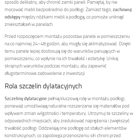
sposób delikatny, aby chronić zamki paneli. Pamiętaj, by nie
mocować mebli bezpośrednio do podłogi. Zamiast tego,
zachowuj
odstępy
między nóżkami mebli a podłogą, co pomoże uniknąć
zniekształceń w panelach.
Przed rozpoczęciem montażu pozostaw panele w pomieszczeniu
na co najmniej 24–48 godzin, aby mogły się aklimatyzować. Dzięki
temu panele lepiej dostosują się do warunków panujących w
pomieszczeniu, co wpłynie na ich trwałość i estetykę. Unikaj
skrajnych warunków podczas montażu, aby zapewnić
długoterminowe zadowolenie z inwestycji.
Rola szczelin dylatacyjnych
Szczeliny dylatacyjne
pełnią kluczową rolę w montażu podłogi,
ponieważ umożliwiają naturalne rozszerzanie się materiałów pod
wpływem zmian wilgotności i temperatury. Utrzymuj te szczeliny w
odpowiednich miejscach, aby zredukować naprężenia i zwiększyć
trwałość podłogi. Oddzielają one podłogę od stałych elementów
konstrukcyjnych, co zapobiega przenoszeniu sił i chroni przed