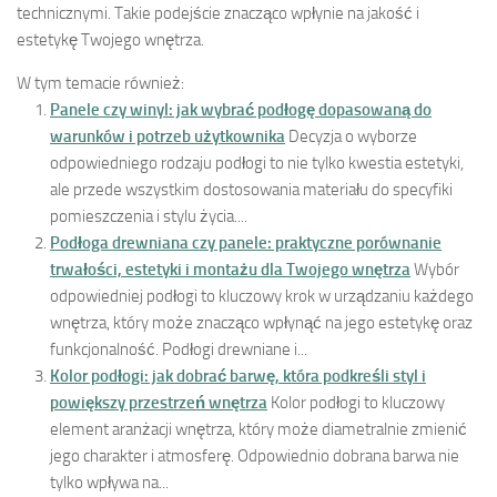
technicznymi. Takie podejście znacząco wpłynie na jakość i
estetykę Twojego wnętrza.
W tym temacie również:
Panele czy winyl: jak wybrać podłogę dopasowaną do
warunków i potrzeb użytkownika
Decyzja o wyborze
odpowiedniego rodzaju podłogi to nie tylko kwestia estetyki,
ale przede wszystkim dostosowania materiału do specyfiki
pomieszczenia i stylu życia....
Podłoga drewniana czy panele: praktyczne porównanie
trwałości, estetyki i montażu dla Twojego wnętrza
Wybór
odpowiedniej podłogi to kluczowy krok w urządzaniu każdego
wnętrza, który może znacząco wpłynąć na jego estetykę oraz
funkcjonalność. Podłogi drewniane i...
Kolor podłogi: jak dobrać barwę, która podkreśli styl i
powiększy przestrzeń wnętrza
Kolor podłogi to kluczowy
element aranżacji wnętrza, który może diametralnie zmienić
jego charakter i atmosferę. Odpowiednio dobrana barwa nie
tylko wpływa na...