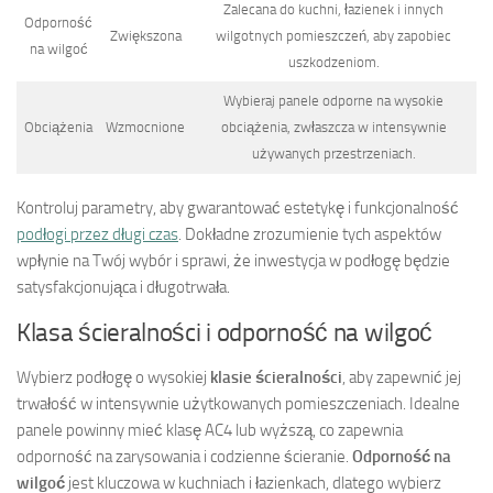
Zalecana do kuchni, łazienek i innych
Odporność
Zwiększona
wilgotnych pomieszczeń, aby zapobiec
na wilgoć
uszkodzeniom.
Wybieraj panele odporne na wysokie
Obciążenia
Wzmocnione
obciążenia, zwłaszcza w intensywnie
używanych przestrzeniach.
Kontroluj parametry, aby gwarantować estetykę i funkcjonalność
podłogi przez długi czas
. Dokładne zrozumienie tych aspektów
wpłynie na Twój wybór i sprawi, że inwestycja w podłogę będzie
satysfakcjonująca i długotrwała.
Klasa ścieralności i odporność na wilgoć
Wybierz podłogę o wysokiej
klasie ścieralności
, aby zapewnić jej
trwałość w intensywnie użytkowanych pomieszczeniach. Idealne
panele powinny mieć klasę AC4 lub wyższą, co zapewnia
odporność na zarysowania i codzienne ścieranie.
Odporność na
wilgoć
jest kluczowa w kuchniach i łazienkach, dlatego wybierz