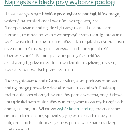
Najczęstsze błędy przy wyborze podłogi
Unikaj najczęstszych
błędów przy wyborze podłogi
, które mogą
wpłynąć na komfort oraz trwałość Twojego wnętrza.
Niedopasowanie podłogi do stylu wnętrza skutkuje brakiem
harmonii, co może optycznie zmniejszyć przestrzeń. Ignorowanie
właściwości technicznych materiałów – takich jak klasa ścieralności
oraz odporność na wilgoć – wpływa na ich funkcjonalność i
długowieczność. Pamiętaj, aby nie pomijać aspektów
akustycznych, gdyż może to prowadzić do uciążliwego hałasu,
zwłaszcza w otwartych przestrzeniach.
Nieprzygotowanie podłoża oraz brak dylatacji podczas montażu
podłogi mogą prowadzić do deformacji i uszkodzeń. Dostosuj
materiał do specyficznych warunków pomieszczenia, przykładowo
unikaj delikatnych materiałów w intensywnie używanych częściach
domu, jak korytarz. Właściwy
wybór koloru podłogi
ma znaczenie –
ciemne odcienie lepiej sprawdzają się w miejscach o dużym
natężeniu ruchu, natomiast jasne w pomieszczeniach rzadziej
użytkowanych.