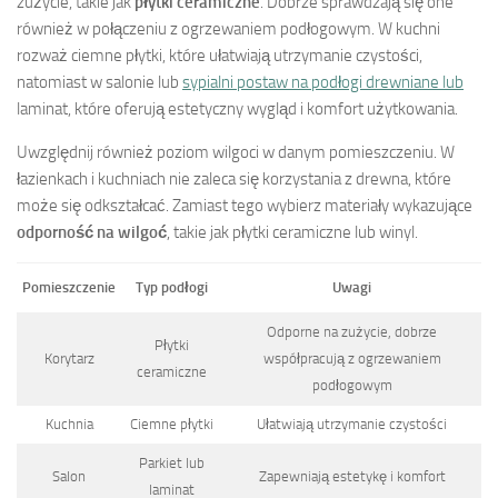
zużycie, takie jak
płytki ceramiczne
. Dobrze sprawdzają się one
również w połączeniu z ogrzewaniem podłogowym. W kuchni
rozważ ciemne płytki, które ułatwiają utrzymanie czystości,
natomiast w salonie lub
sypialni postaw na podłogi drewniane lub
laminat, które oferują estetyczny wygląd i komfort użytkowania.
Uwzględnij również poziom wilgoci w danym pomieszczeniu. W
łazienkach i kuchniach nie zaleca się korzystania z drewna, które
może się odkształcać. Zamiast tego wybierz materiały wykazujące
odporność na wilgoć
, takie jak płytki ceramiczne lub winyl.
Pomieszczenie
Typ podłogi
Uwagi
Odporne na zużycie, dobrze
Płytki
Korytarz
współpracują z ogrzewaniem
ceramiczne
podłogowym
Kuchnia
Ciemne płytki
Ułatwiają utrzymanie czystości
Parkiet lub
Salon
Zapewniają estetykę i komfort
laminat