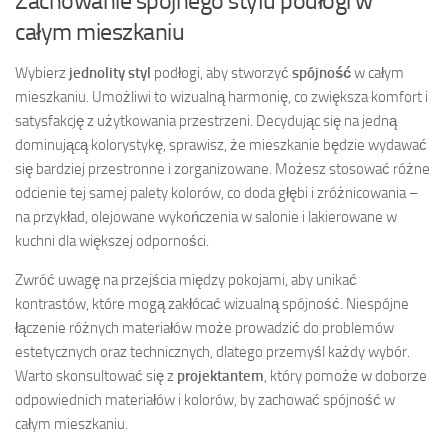
Zachowanie spójnego stylu podłogi w
całym mieszkaniu
Wybierz
jednolity styl
podłogi, aby stworzyć
spójność
w całym
mieszkaniu. Umożliwi to wizualną harmonię, co zwiększa komfort i
satysfakcję z użytkowania przestrzeni. Decydując się na jedną
dominującą kolorystykę, sprawisz, że mieszkanie będzie wydawać
się bardziej przestronne i zorganizowane. Możesz stosować różne
odcienie tej samej palety kolorów, co doda głębi i zróżnicowania –
na przykład, olejowane wykończenia w salonie i lakierowane w
kuchni dla większej odporności.
Zwróć uwagę na przejścia między pokojami, aby unikać
kontrastów, które mogą zakłócać wizualną spójność. Niespójne
łączenie różnych materiałów może prowadzić do problemów
estetycznych oraz technicznych, dlatego przemyśl każdy wybór.
Warto skonsultować się z
projektantem
, który pomoże w doborze
odpowiednich materiałów i kolorów, by zachować spójność w
całym mieszkaniu.