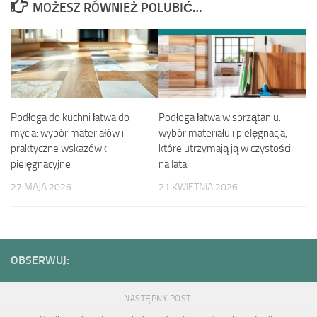
MOŻESZ RÓWNIEŻ POLUBIĆ…
Podłoga do kuchni łatwa do
Podłoga łatwa w sprzątaniu:
mycia: wybór materiałów i
wybór materiału i pielęgnacja,
praktyczne wskazówki
które utrzymają ją w czystości
pielęgnacyjne
na lata
27 MAJA 2026
21 KWIETNIA 2026
OBSERWUJ:
NASTĘPNY POST