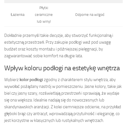
Płytki
Łazienka
ceramiczne
Odporne na wilgoć
lub winyl
Dokładnie przemyśl takie decyzje, aby stworzyć funkcjonalną i
estetyczną przestrzeń. Przy zakupie podłogi weź pod uwagę
budżet oraz koszty montażu i późniejszej pielęgnacji, by
zagwarantować sobie komfort na długie lata.
Wpływ koloru podłogi na estetykę wnętrza
Wybierz
kolor podłogi
zgodny z charakterem stylu wnętrza, aby
wywołać pożądany nastrój w pomieszczeniu. Jasne kolory, takie jak
biel czy jasny szary, rozświetlają przestrzeń i sprawiają, że wydaje
się ona większa. Idealnie nadają się do nowoczesnych lub
skandynawskich aranżacji. Z kolei ciemniejsze odcienie, na przykład
głęboki brąz czy antracyt, wprowadzają przytulność i elegancję, co
jest korzystne w klasycznych lub rustykalnych wnętrzach.