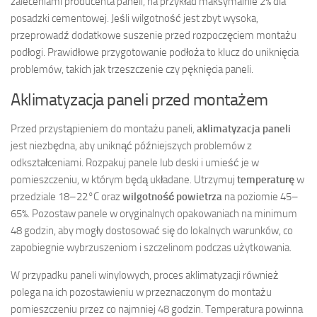
zaleceniami producenta paneli, na przykład maksymalnie 2% dla
posadzki cementowej. Jeśli wilgotność jest zbyt wysoka,
przeprowadź dodatkowe suszenie przed rozpoczęciem montażu
podłogi. Prawidłowe przygotowanie podłoża to klucz do uniknięcia
problemów, takich jak trzeszczenie czy pęknięcia paneli.
Aklimatyzacja paneli przed montażem
Przed przystąpieniem do montażu paneli,
aklimatyzacja paneli
jest niezbędna, aby uniknąć późniejszych problemów z
odkształceniami. Rozpakuj panele lub deski i umieść je w
pomieszczeniu, w którym będą układane. Utrzymuj
temperaturę
w
przedziale 18–22°C oraz
wilgotność powietrza
na poziomie 45–
65%. Pozostaw panele w oryginalnych opakowaniach na minimum
48 godzin, aby mogły dostosować się do lokalnych warunków, co
zapobiegnie wybrzuszeniom i szczelinom podczas użytkowania.
W przypadku paneli winylowych, proces aklimatyzacji również
polega na ich pozostawieniu w przeznaczonym do montażu
pomieszczeniu przez co najmniej 48 godzin. Temperatura powinna