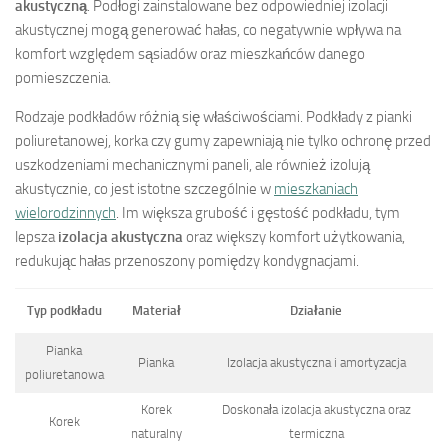
akustyczną
. Podłogi zainstalowane bez odpowiedniej izolacji
akustycznej mogą generować hałas, co negatywnie wpływa na
komfort względem sąsiadów oraz mieszkańców danego
pomieszczenia.
Rodzaje podkładów różnią się właściwościami. Podkłady z pianki
poliuretanowej, korka czy gumy zapewniają nie tylko ochronę przed
uszkodzeniami mechanicznymi paneli, ale również izolują
akustycznie, co jest istotne szczególnie w
mieszkaniach
wielorodzinnych
. Im większa grubość i gęstość podkładu, tym
lepsza
izolacja akustyczna
oraz większy komfort użytkowania,
redukując hałas przenoszony pomiędzy kondygnacjami.
Typ podkładu
Materiał
Działanie
Pianka
Pianka
Izolacja akustyczna i amortyzacja
poliuretanowa
Korek
Doskonała izolacja akustyczna oraz
Korek
naturalny
termiczna