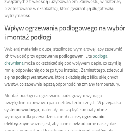
związanych z trwałością i użytkowaniem. Zainwestuj w materiały
przetestowane w eksploatacji, które gwarantują długotrwałą
wytrzymałość.
Wpływ ogrzewania podłogowego na wybór
i montaż podłogi
Wybieraj materiały o dużej stabilności wymiarowej, aby zapewnić
ich trwałość przy
ogrzewaniu podłogowym
. Lita
podłoga
drewniana
może odkształcać się pod wpływem ciepła, co czyni ją
mniej odpowiednią do tego typu instalacji. Zamiast tego, zdecyduj
się na
podłogi warstwowe
, które składają się z kilku sklejonych
warstw, co zapewnia lepszą odporność na zmiany temperatury.
Montaż podłogi na ogrzewaniu podłogowym wymaga
uwzględnienia pewnych parametrów technicznych. W przypadku
systemu wodnego
, materiały muszą być kompatybilne z
wymogami dla przewodzenia ciepła, a przy
ogrzewaniu
elektrycznym
ważne jest, aby panele były odporne na szybkie
zmiany temperatury. Przestrzegaj zaleceń producentów, aby