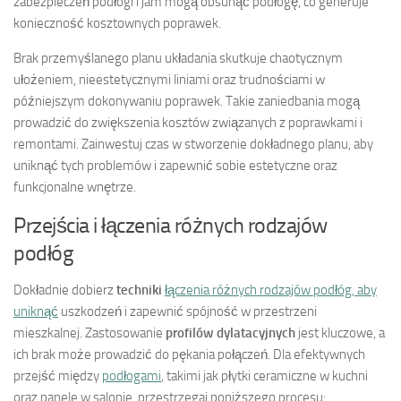
zabezpieczeń podłogi i jam mogą obsunąć podłogę, co generuje
konieczność kosztownych poprawek.
Brak przemyślanego planu układania skutkuje chaotycznym
ułożeniem, nieestetycznymi liniami oraz trudnościami w
późniejszym dokonywaniu poprawek. Takie zaniedbania mogą
prowadzić do zwiększenia kosztów związanych z poprawkami i
remontami. Zainwestuj czas w stworzenie dokładnego planu, aby
uniknąć tych problemów i zapewnić sobie estetyczne oraz
funkcjonalne wnętrze.
Przejścia i łączenia różnych rodzajów
podłóg
Dokładnie dobierz
techniki
łączenia różnych rodzajów podłóg, aby
uniknąć
uszkodzeń i zapewnić spójność w przestrzeni
mieszkalnej. Zastosowanie
profilów dylatacyjnych
jest kluczowe, a
ich brak może prowadzić do pękania połączeń. Dla efektywnych
przejść między
podłogami
, takimi jak płytki ceramiczne w kuchni
oraz panele w salonie, przestrzegaj poniższego procesu: