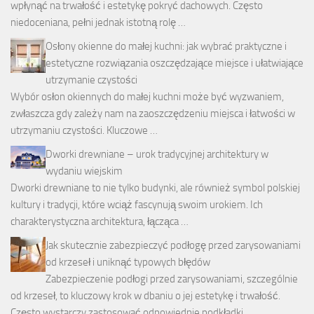
wpłynąć na trwałość i estetykę pokryć dachowych. Często
niedoceniana, pełni jednak istotną rolę …
Osłony okienne do małej kuchni: jak wybrać praktyczne i
estetyczne rozwiązania oszczędzające miejsce i ułatwiające
utrzymanie czystości
Wybór osłon okiennych do małej kuchni może być wyzwaniem,
zwłaszcza gdy zależy nam na zaoszczędzeniu miejsca i łatwości w
utrzymaniu czystości. Kluczowe …
Dworki drewniane – urok tradycyjnej architektury w
wydaniu wiejskim
Dworki drewniane to nie tylko budynki, ale również symbol polskiej
kultury i tradycji, które wciąż fascynują swoim urokiem. Ich
charakterystyczna architektura, łącząca …
Jak skutecznie zabezpieczyć podłogę przed zarysowaniami
od krzeseł i uniknąć typowych błędów
Zabezpieczenie podłogi przed zarysowaniami, szczególnie
od krzeseł, to kluczowy krok w dbaniu o jej estetykę i trwałość.
Często wystarczy zastosować odpowiednie podkładki …