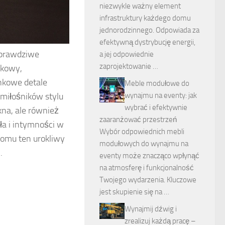
niezwykle ważny element
infrastruktury każdego domu
jednorodzinnego. Odpowiada za
efektywną dystrybucję energii,
e prawdziwe
a jej odpowiednie
zaprojektowanie …
tkowy,
onkowe detale
Meble modułowe do
wynajmu na eventy: jak
 miłośników stylu
wybrać i efektywnie
kna, ale również
zaaranżować przestrzeń
ła i intymności w
Wybór odpowiednich mebli
domu ten urokliwy
modułowych do wynajmu na
.
eventy może znacząco wpłynąć
na atmosferę i funkcjonalność
Twojego wydarzenia. Kluczowe
jest skupienie się na …
Wynajmij dźwig i
zrealizuj każdą pracę –