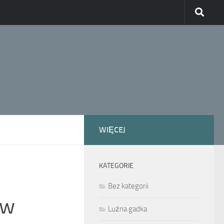
WIĘCEJ
KATEGORIE
Bez kategorii
 w
Luźna gadka