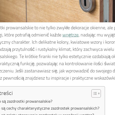
tki prowansalskie to nie tylko zwykłe dekoracje okienne, al
gi, które potrafią odmienić każde
wnętrze
, nadając mu wyją
czny charakter. Ich delikatne kolory, kwiatowe wzory i kor
zają przytulność i rustykalny klimat, który zachwyca wielu
alskiego. Te krótkie firanki nie tylko estetycznie ozdabiają o
praktyczną funkcję, pozwalając na kontrolowanie ilości świat
czeniu. Jeśli zastanawiasz się, jak wprowadzić do swojego 
 z pewnością znajdziesz tu inspiracje i praktyczne wskazówki
treści
o są zazdrostki prowansalskie?
e są cechy charakterystyczne zazdrostek prowansalskich?