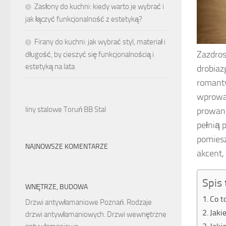
Zasłony do kuchni: kiedy warto je wybrać i
jak łączyć funkcjonalność z estetyką?
Firany do kuchni: jak wybrać styl, materiał i
Zazdros
długość, by cieszyć się funkcjonalnością i
estetyką na lata
drobiaz
romanty
wprowad
liny stalowe Toruń BB Stal
prowans
pełnią 
pomiesz
NAJNOWSZE KOMENTARZE
akcent,
Spis 
WNĘTRZE, BUDOWA
Co t
Drzwi antywłamaniowe Poznań. Rodzaje
Jaki
drzwi antywłamaniowych. Drzwi wewnętrzne