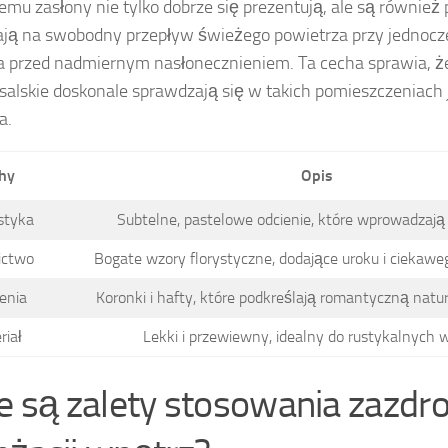
temu zasłony nie tylko dobrze się prezentują, ale są również
ją na swobodny przepływ świeżego powietrza przy jednocz
 przed nadmiernym nasłonecznieniem. Ta cecha sprawia, że
alskie doskonale sprawdzają się w takich pomieszczeniach 
a.
hy
Opis
styka
Subtelne, pastelowe odcienie, które wprowadzają
ictwo
Bogate wzory florystyczne, dodające uroku i ciekawe
enia
Koronki i hafty, które podkreślają romantyczną natu
riał
Lekki i przewiewny, idealny do rustykalnych 
ie są zalety stosowania zazdr