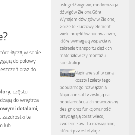
usługi dźwigowe, modernizacja
dźwigów Zielona Góra
Wynajem dźwigów w Zielonej
Górze to kluczowy element
e?
wielu projektów budowlanych,
które wymagają wsparcia w
zakresie transportu ciężkich
które łączą w sobie
materiałów czy montażu
ięgają do połowy
konstrukcji. …
ieszczeń oraz do
Napinane sufity cena –
koszty i zalety tego
popularnego rozwiązania
olory
, często
Napinane sufity zyskują na
adzają do wnętrza
popularności, a ich nowoczesny
owymi detalami
,
design oraz funkcjonalność
przyciągają coraz więcej
 zazdrostki te
zwolenników. To rozwiązanie,
m lub
które łączy estetykę z