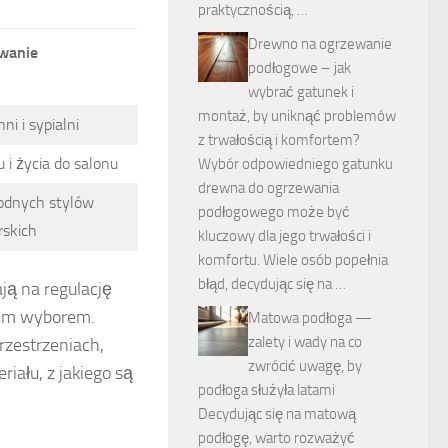
praktycznością, …
Drewno na ogrzewanie
wanie
podłogowe – jak
wybrać gatunek i
montaż, by uniknąć problemów
ni i sypialni
z trwałością i komfortem?
i życia do salonu
Wybór odpowiedniego gatunku
drewna do ogrzewania
rodnych stylów
podłogowego może być
rskich
kluczowy dla jego trwałości i
komfortu. Wiele osób popełnia
błąd, decydując się na …
ją na regulację
znym wyborem.
Matowa podłoga —
zalety i wady na co
zestrzeniach,
zwrócić uwagę, by
iału, z jakiego są
podłoga służyła latami
Decydując się na matową
podłogę, warto rozważyć