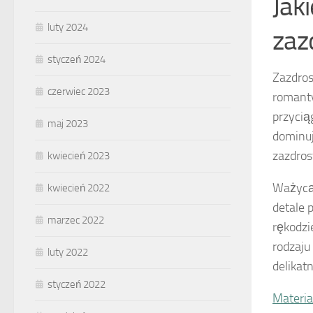
Jak
luty 2024
zaz
styczeń 2024
Zazdros
czerwiec 2023
romanty
przycią
maj 2023
dominuj
zazdros
kwiecień 2023
Ważycą 
kwiecień 2022
detale 
marzec 2022
rękodzi
rodzaju
luty 2022
delikatn
styczeń 2022
Materia