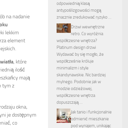
odpowiednią klasą
antypoślizgowości mogą
sób na nadanie
znacznie zredukować ryzyko …
roku
Drzwi wewnętrzne
ęki lekkim
retro. Co wyróżnia
rza element
współczesne wnętrza?
Platinum design drzwi
ejskich.
Wydawać by się mogło, że
współcześnie króluje
światła
, które
minimalizm i style
iednią ilość
skandynawskie. Nic bardziej
ieszkańcy mają
mylnego. Podobnie jak w
y tym z
modzie odzieżowej,
współczesne wnętrza
dopuszczają …
 rodzaju okna,
Jak tanio i funkcjonalnie
yni je dostępnym
odmienić mieszkanie
niać, co
pod wynajem, unikając