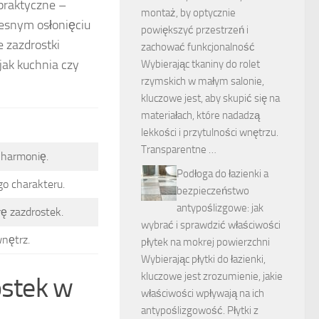
 praktyczne –
montaż, by optycznie
esnym osłonięciu
powiększyć przestrzeń i
 zazdrostki
zachować funkcjonalność
jak kuchnia czy
Wybierając tkaniny do rolet
rzymskich w małym salonie,
kluczowe jest, aby skupić się na
materiałach, które nadadzą
lekkości i przytulności wnętrzu.
Transparentne …
 harmonię.
Podłoga do łazienki a
go charakteru.
bezpieczeństwo
antypoślizgowe: jak
rę zazdrostek.
wybrać i sprawdzić właściwości
wnętrz.
płytek na mokrej powierzchni
Wybierając płytki do łazienki,
kluczowe jest zrozumienie, jakie
ostek w
właściwości wpływają na ich
antypoślizgowość. Płytki z