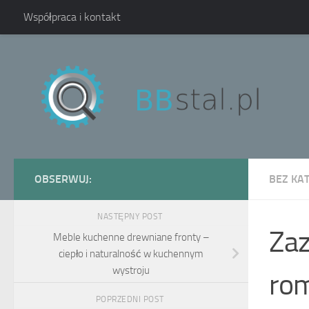
Współpraca i kontakt
Skip to content
OBSERWUJ:
BEZ KAT
NASTĘPNY POST
Zaz
Meble kuchenne drewniane fronty –
ciepło i naturalność w kuchennym
wystroju
rom
POPRZEDNI POST