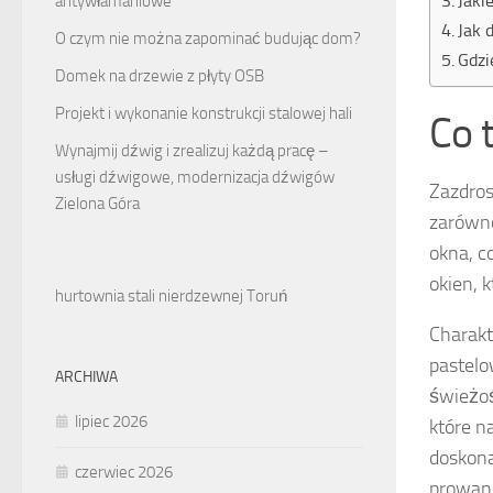
Jaki
antywłamaniowe
Jak 
O czym nie można zapominać budując dom?
Gdzi
Domek na drzewie z płyty OSB
Projekt i wykonanie konstrukcji stalowej hali
Co 
Wynajmij dźwig i zrealizuj każdą pracę –
usługi dźwigowe, modernizacja dźwigów
Zazdros
Zielona Góra
zarówno
okna, c
okien, 
hurtownia stali nierdzewnej Toruń
Charakt
pastelo
ARCHIWA
świeżoś
lipiec 2026
które n
doskona
czerwiec 2026
prowan