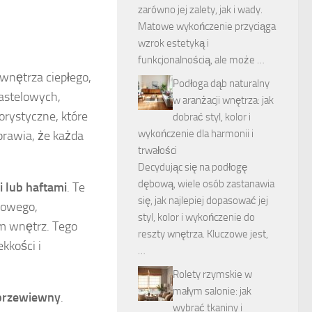
zarówno jej zalety, jak i wady.
Matowe wykończenie przyciąga
wzrok estetyką i
funkcjonalnością, ale może …
wnętrza ciepłego,
Podłoga dąb naturalny
pastelowych,
w aranżacji wnętrza: jak
orystyczne, które
dobrać styl, kolor i
wykończenie dla harmonii i
prawia, że każda
trwałości
Decydując się na podłogę
dębową, wiele osób zastanawia
 lub haftami
. Te
się, jak najlepiej dopasować jej
tkowego,
styl, kolor i wykończenie do
em wnętrz. Tego
reszty wnętrza. Kluczowe jest,
kkości i
…
Rolety rzymskie w
małym salonie: jak
i przewiewny
.
wybrać tkaniny i