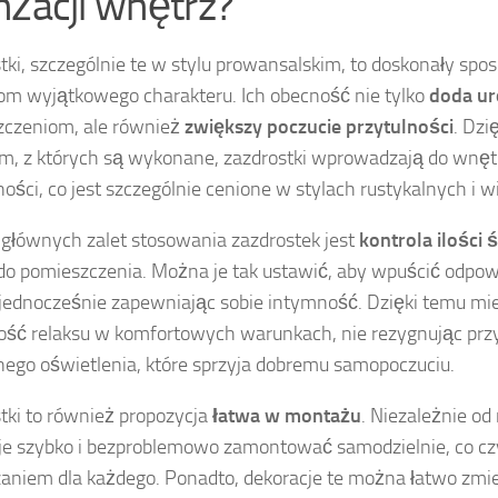
nżacji wnętrz?
tki, szczególnie te w stylu prowansalskim, to doskonały spo
m wyjątkowego charakteru. Ich obecność nie tylko
doda u
zczeniom, ale również
zwiększy poczucie przytulności
. Dzi
m, z których są wykonane, zazdrostki wprowadzają do wnęt
ności, co jest szczególnie cenione w stylach rustykalnych i wi
 głównych zalet stosowania zazdrostek jest
kontrola ilości 
o pomieszczenia. Można je tak ustawić, aby wpuścić odpow
 jednocześnie zapewniając sobie intymność. Dzięki temu m
ść relaksu w komfortowych warunkach, nie rezygnując prz
nego oświetlenia, które sprzyja dobremu samopoczuciu.
tki to również propozycja
łatwa w montażu
. Niezależnie od
e szybko i bezproblemowo zamontować samodzielnie, co cz
aniem dla każdego. Ponadto, dekoracje te można łatwo zmie