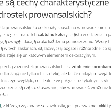
ie są cechy charakterystyczne
drostek prowansalskich?
tki prowansalskie to doskonały sposób na wprowadzenie do 
cznego klimatu. Ich
subtelne kolory
, często w odcieniach 
gają uwagę i dodają uroku każdemu pomieszczeniu. Wzory fl
ą w tych zasłonach, są zazwyczaj bogate i różnorodne, co s
tka staje się unikatowym elementem dekoracyjnym.
cechą zazdrostek prowansalskich jest
zdobienie koronkami
podkreślają nie tylko ich estetykę, ale także nadają im wyją
elniczego wyglądu, co idealnie współgra z rustykalnym styl
 zdobienia są często stosowane, aby wprowadzić wrażenie le
ości.
ł
, z którego wykonane są zazdrostki, jest przeważnie
lekki 