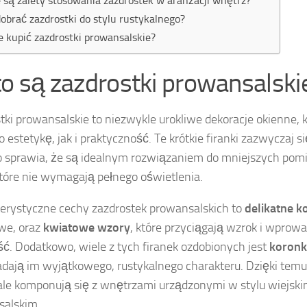
e są zalety stosowania zazdrostek w aranżacji wnętrz?
dobrać zazdrostki do stylu rustykalnego?
e kupić zazdrostki prowansalskie?
to są zazdrostki prowansalski
tki prowansalskie to niezwykle urokliwe dekoracje okienne, 
 estetykę, jak i praktyczność. Te krótkie firanki zazwyczaj s
o sprawia, że są idealnym rozwiązaniem do mniejszych pom
które nie wymagają pełnego oświetlenia.
erystyczne cechy zazdrostek prowansalskich to
delikatne k
we, oraz
kwiatowe wzory
, które przyciągają wzrok i wprow
ć. Dodatkowo, wiele z tych firanek ozdobionych jest
koronk
adają im wyjątkowego, rustykalnego charakteru. Dzięki temu,
le komponują się z wnętrzami urządzonymi w stylu wiejski
salskim.