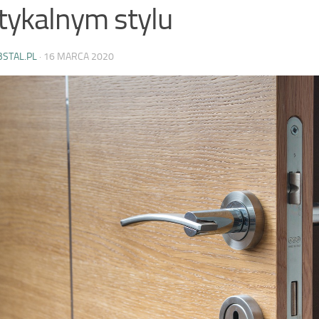
tykalnym stylu
BSTAL.PL
·
16 MARCA 2020