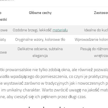
p
Główne cechy
Zastoso
ostki
kowe
Ozdobne brzegi, lekkość
materiału
Idealne do kuch
iaty
Oryginalne wzory, kolorowe tło
Wprowadzenie koloru 
Delikatne odcienie, subtelna
Pasują do różno
lowe
elegancja
wnętrza
tki prowansalskie nie tylko zdobią okna, ale również pozwala
światła wpadającego do pomieszczenia, co czyni je praktyc
e wystawiać zarówno w tradycyjnych jak i nowoczesnych pr
 im unikalny charakter. Warto zwrócić uwagę na jakość mater
e, aby cieszyć się ich pięknem przez długi czas.