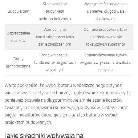
Stosowanie w
Wytrzymałość na wysokie
Budowa tam
budynkach
ciśnienie, długotrwałe
hydrotechnicznych
użytkowanie
Wzmocnione
Ochrona środowiska, brak
Oczyszczalnie
konstrukcje przeciwko
przedostawania się
ścieków
zanieczyszczeniom
toksycznych substancji
Podpiwniczenia i
Zminimalizowanie ryzyka
Domy
fundamenty na gruntach
wilgoci, zwiększenie trwałości
jednorodzinne
wilgotnych
budynku
Warto podkreślić, że wybór betonu wodoszczelnego przynosi
wiele korzyści, nie tylko technicznych, ale również ekonomicznych,
ponieważ pozwala na długoterminowe zmniejszenie kosztów
związanych z naprawami i konserwacją budynków. Dlatego coraz
więcej inwestorów decyduje się na ten typ betonu w swoich
projektach budowlanych.
Jakie składniki wpływają na