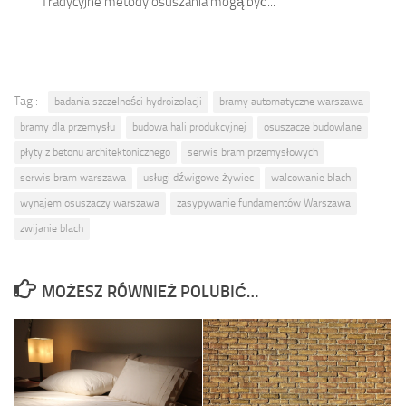
Tradycyjne metody osuszania mogą być...
Tagi:
badania szczelności hydroizolacji
bramy automatyczne warszawa
bramy dla przemysłu
budowa hali produkcyjnej
osuszacze budowlane
płyty z betonu architektonicznego
serwis bram przemysłowych
serwis bram warszawa
usługi dźwigowe żywiec
walcowanie blach
wynajem osuszaczy warszawa
zasypywanie fundamentów Warszawa
zwijanie blach
MOŻESZ RÓWNIEŻ POLUBIĆ…