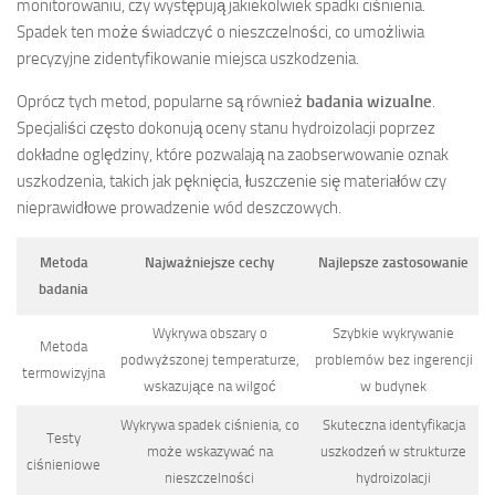
monitorowaniu, czy występują jakiekolwiek spadki ciśnienia.
Spadek ten może świadczyć o nieszczelności, co umożliwia
precyzyjne zidentyfikowanie miejsca uszkodzenia.
Oprócz tych metod, popularne są również
badania wizualne
.
Specjaliści często dokonują oceny stanu hydroizolacji poprzez
dokładne oględziny, które pozwalają na zaobserwowanie oznak
uszkodzenia, takich jak pęknięcia, łuszczenie się materiałów czy
nieprawidłowe prowadzenie wód deszczowych.
Metoda
Najważniejsze cechy
Najlepsze zastosowanie
badania
Wykrywa obszary o
Szybkie wykrywanie
Metoda
podwyższonej temperaturze,
problemów bez ingerencji
termowizyjna
wskazujące na wilgoć
w budynek
Wykrywa spadek ciśnienia, co
Skuteczna identyfikacja
Testy
może wskazywać na
uszkodzeń w strukturze
ciśnieniowe
nieszczelności
hydroizolacji