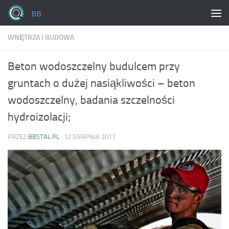
Skip to content
WNĘTRZA I BUDOWA
Beton wodoszczelny budulcem przy
gruntach o dużej nasiąkliwości – beton
wodoszczelny, badania szczelności
hydroizolacji;
PRZEZ
BBSTAL.PL
·
12 SIERPNIA 2017