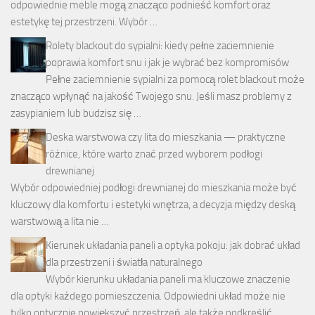
odpowiednie meble mogą znacząco podnieść komfort oraz
estetykę tej przestrzeni. Wybór …
Rolety blackout do sypialni: kiedy pełne zaciemnienie
poprawia komfort snu i jak je wybrać bez kompromisów
Pełne zaciemnienie sypialni za pomocą rolet blackout może
znacząco wpłynąć na jakość Twojego snu. Jeśli masz problemy z
zasypianiem lub budzisz się …
Deska warstwowa czy lita do mieszkania — praktyczne
różnice, które warto znać przed wyborem podłogi
drewnianej
Wybór odpowiedniej podłogi drewnianej do mieszkania może być
kluczowy dla komfortu i estetyki wnętrza, a decyzja między deską
warstwową a lita nie …
Kierunek układania paneli a optyka pokoju: jak dobrać układ
dla przestrzeni i światła naturalnego
Wybór kierunku układania paneli ma kluczowe znaczenie
dla optyki każdego pomieszczenia. Odpowiedni układ może nie
tylko optycznie powiększyć przestrzeń, ale także podkreślić …