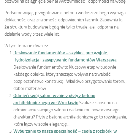
pozwoli na osiągnięcie pełnej wytrzymałości i odporności na wodę.
Podsumowując, przygotowanie betonu wodoszczelnego wymaga
dokładności oraz znajomości odpowiednich technik. Zapewnia to,
że struktury budowlane będą nie tylko trwałe, ale i odporne na
działanie wody przez wiele lat.
W tym temacie również:
Deskowanie fundamentów – szybko i precyzyjnie.
Hydroizolacja i zasypywanie fundamentów Warszawa
Deskowanie fundamentów to kluczowy etap w budowie
każdego obiektu, który znacząco wpływa na trwałość i
bezpieczeństwo konstrukcji. Właściwe przygotowanie terenu,
dobór materiałów...
Odmień swój salon- wybierz płyty z betonu
architektonicznego we Wrocławiu
Szukasz sposobu na
odmienienie swojego salonu i nadanie mu nowoczesnego
charakteru? Płyty z betonu architektonicznego to rozwiązanie,
które łączy w sobie elegancję...
Wyburzanie to nasza specjalność – cegła z rozbiórki w