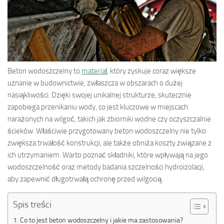
Beton wodoszczelny to
materiał
, który zyskuje coraz większe
uznanie w budownictwie, zwłaszcza w obszarach o dużej
nasiąkliwości. Dzięki swojej unikalnej strukturze, skutecznie
zapobiega przenikaniu wody, co jest kluczowe w miejscach
narażonych na wilgoć, takich jak zbiorniki wodne czy oczyszczalnie
ścieków. Właściwie przygotowany beton wodoszczelny nie tylko
zwiększa trwałość konstrukcji, ale także obniża koszty związane z
ich utrzymaniem. Warto poznać składniki, które wpływają na jego
wodoszczelność oraz metody badania szczelności hydroizolacji,
aby zapewnić długotrwałą ochronę przed wilgocią.
Spis treści
Co to jest beton wodoszczelny i jakie ma zastosowania?