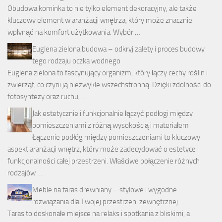
Obudowa kominka to nie tylko element dekoracyjny, ale także
kluczowy element w aranżacji wnętrza, który może znacznie
wpłynąć na komfort użytkowania. Wybór …
Euglena zielona budowa – odkryj zalety i proces budowy
tego rodzaju oczka wodnego
Euglena zielona to fascynujący organizm, który łączy cechy roślin i
zwierząt, co czyni ją niezwykle wszechstronną. Dzięki zdolności do
fotosyntezy oraz ruchu, …
Jak estetycznie i funkcjonalnie łączyć podłogi między
pomieszczeniami z różną wysokością i materiałem
Łączenie podłóg między pomieszczeniami to kluczowy
aspekt aranżacji wnętrz, który może zadecydować o estetyce i
funkcjonalności całej przestrzeni. Właściwe połączenie różnych
rodzajów …
Meble na taras drewniany – stylowe i wygodne
rozwiązania dla Twojej przestrzeni zewnętrznej
Taras to doskonałe miejsce na relaks i spotkania z bliskimi, a