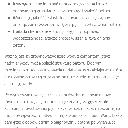
Kruszywo
– powinno być dobrze oczyszczone i mieć
odpowiednią granulację, co wspomaga trwałość betonu.
Woda
– jej jakość jest istotna; powinna być czysta, aby
uniknąć zanieczyszczeń wpływających na właściwości betonu.
Dodatki chemiczne
– stosuje się je, by poprawić
wodoszczelność, a także proces wiązania i twardnienia
betonu.
Ważne jest, by zrównoważyć ilość wody z cementem, gdyż
nadmiar wody może osłabić strukturę betonu. Dobrym
rozwiązaniem jest zastosowanie dodatków uszczelniających, które
efektywnie zamykają pory w betonie, co z kolei minimalizuje jego
absorbcję wody.
Po wymieszaniu wszystkich składników, beton powinien być
równomiernie wylany i dobrze zagęszczony.
Zagęszczenie
zapobiega powstawaniu pęcherzyków powietrza w mieszance, co
mogłoby wpłynąć negatywnie na jej wodoszczelność. Warto także
pamiętać o odpowiednim pielęgnowaniu betonu po wylaniu, co