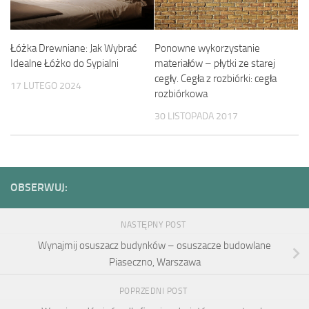
Łóżka Drewniane: Jak Wybrać
Ponowne wykorzystanie
Idealne Łóżko do Sypialni
materiałów – płytki ze starej
cegły. Cegła z rozbiórki: cegła
17 LUTEGO 2024
rozbiórkowa
30 LISTOPADA 2017
OBSERWUJ:
NASTĘPNY POST
Wynajmij osuszacz budynków – osuszacze budowlane
Piaseczno, Warszawa
POPRZEDNI POST