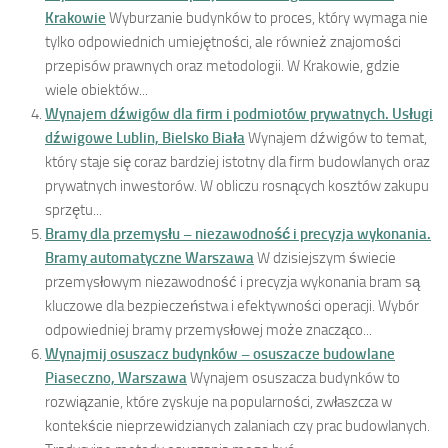
Krakowie
Wyburzanie budynków to proces, który wymaga nie
tylko odpowiednich umiejętności, ale również znajomości
przepisów prawnych oraz metodologii. W Krakowie, gdzie
wiele obiektów...
Wynajem dźwigów dla firm i podmiotów prywatnych. Usługi
dźwigowe Lublin, Bielsko Biała
Wynajem dźwigów to temat,
który staje się coraz bardziej istotny dla firm budowlanych oraz
prywatnych inwestorów. W obliczu rosnących kosztów zakupu
sprzętu...
Bramy dla przemysłu – niezawodność i precyzja wykonania.
Bramy automatyczne Warszawa
W dzisiejszym świecie
przemysłowym niezawodność i precyzja wykonania bram są
kluczowe dla bezpieczeństwa i efektywności operacji. Wybór
odpowiedniej bramy przemysłowej może znacząco...
Wynajmij osuszacz budynków – osuszacze budowlane
Piaseczno, Warszawa
Wynajem osuszacza budynków to
rozwiązanie, które zyskuje na popularności, zwłaszcza w
kontekście nieprzewidzianych zalaniach czy prac budowlanych.