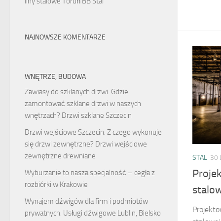
liny stalowe Toruń BB Stal
NAJNOWSZE KOMENTARZE
WNĘTRZE, BUDOWA
Zawiasy do szklanych drzwi. Gdzie
zamontować szklane drzwi w naszych
wnętrzach? Drzwi szklane Szczecin
Drzwi wejściowe Szczecin. Z czego wykonuje
się drzwi zewnętrzne? Drzwi wejściowe
zewnętrzne drewniane
STAL
30 
Projek
Wyburzanie to nasza specjalność – cegła z
rozbiórki w Krakowie
stalow
Wynajem dźwigów dla firm i podmiotów
Projekto
prywatnych. Usługi dźwigowe Lublin, Bielsko