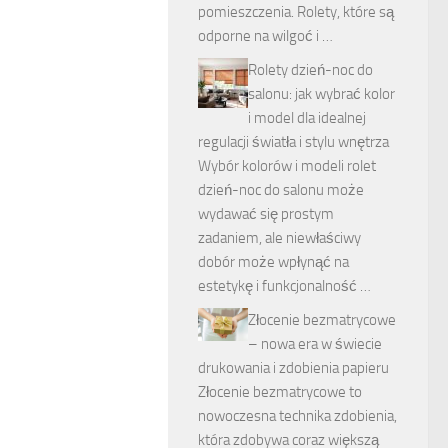
pomieszczenia. Rolety, które są
odporne na wilgoć i …
Rolety dzień-noc do
salonu: jak wybrać kolor
i model dla idealnej
regulacji światła i stylu wnętrza
Wybór kolorów i modeli rolet
dzień-noc do salonu może
wydawać się prostym
zadaniem, ale niewłaściwy
dobór może wpłynąć na
estetykę i funkcjonalność …
Złocenie bezmatrycowe
– nowa era w świecie
drukowania i zdobienia papieru
Złocenie bezmatrycowe to
nowoczesna technika zdobienia,
która zdobywa coraz większą