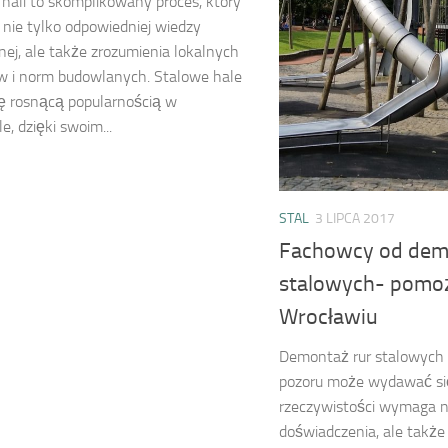
 hali to skomplikowany proces, który
ie tylko odpowiedniej wiedzy
nej, ale także zrozumienia lokalnych
w i norm budowlanych. Stalowe hale
ię rosnącą popularnością w
e, dzięki swoim...
STAL
3 LIPCA 2017
Fachowcy od dem
stalowych- pomo
Wrocławiu
Demontaż rur stalowych t
pozoru może wydawać się
rzeczywistości wymaga n
doświadczenia, ale takż