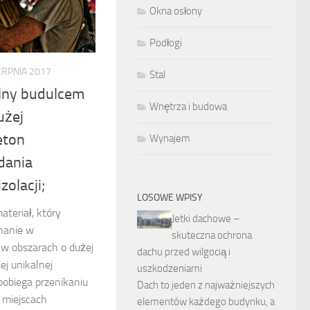
Okna osłony
Podłogi
ERPNIA 2017
Stal
lny budulcem
Wnętrza i budowa
użej
eton
Wynajem
dania
zolacji;
LOSOWE WPISY
teriał, który
Jetki dachowe –
nanie w
skuteczna ochrona
 w obszarach o dużej
dachu przed wilgocią i
ej unikalnej
uszkodzeniami
pobiega przenikaniu
Dach to jeden z najważniejszych
 miejscach
elementów każdego budynku, a