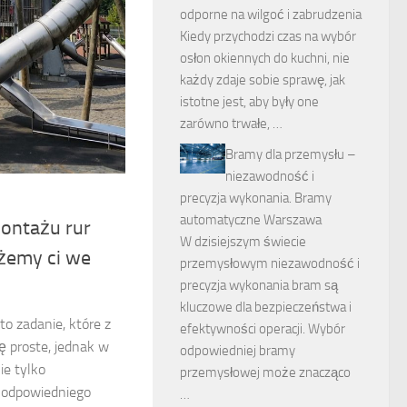
odporne na wilgoć i zabrudzenia
Kiedy przychodzi czas na wybór
osłon okiennych do kuchni, nie
każdy zdaje sobie sprawę, jak
istotne jest, aby były one
zarówno trwałe, …
Bramy dla przemysłu –
niezawodność i
precyzja wykonania. Bramy
automatyczne Warszawa
ontażu rur
W dzisiejszym świecie
żemy ci we
przemysłowym niezawodność i
precyzja wykonania bram są
kluczowe dla bezpieczeństwa i
o zadanie, które z
efektywności operacji. Wybór
 proste, jednak w
odpowiedniej bramy
ie tylko
przemysłowej może znacząco
e odpowiedniego
…