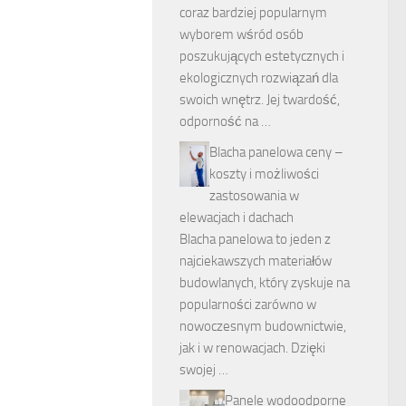
coraz bardziej popularnym
wyborem wśród osób
poszukujących estetycznych i
ekologicznych rozwiązań dla
swoich wnętrz. Jej twardość,
odporność na …
Blacha panelowa ceny –
koszty i możliwości
zastosowania w
elewacjach i dachach
Blacha panelowa to jeden z
najciekawszych materiałów
budowlanych, który zyskuje na
popularności zarówno w
nowoczesnym budownictwie,
jak i w renowacjach. Dzięki
swojej …
Panele wodoodporne