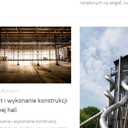
narażonych na wilgoć, tak
LIPCA 2017
t i wykonanie konstrukcji
ej hali
wanie i wykonanie konstrukcji