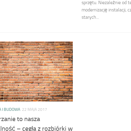
sprzętu. Niezależnie od t
modernizację instalacji, c
starych...
 I BUDOWA
22 MAJA 2017
zanie to nasza
lność – cegła z rozbiórki w