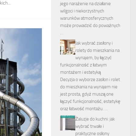
ich...
jego narażenie na działanie
wilgoci i niekorzystnych
warunków atmosferycznych
może prowadzić do poważnych
…
Jak wybrać zasłony i
rolety do mieszkania na
wynajem, by łączyć
funkcjonalność z łatwym
montażem i estetyką
Decyzja o wyborze zasłon i rolet
do mieszkania na wynajem nie
jest prosta, gdyż muszą one
łączyć funkcjonalność, estetykę
oraz łatwość montażu. …
Żaluzje do kuchni: jak
wybrać trwałe i
praktyczne osłony