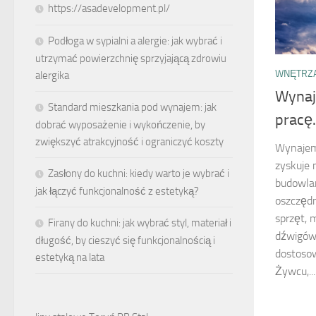
https://asadevelopment.pl/
Podłoga w sypialni a alergie: jak wybrać i
utrzymać powierzchnię sprzyjającą zdrowiu
WNĘTRZA
alergika
Wynaj
Standard mieszkania pod wynajem: jak
pracę
dobrać wyposażenie i wykończenie, by
zwiększyć atrakcyjność i ograniczyć koszty
Wynajem 
zyskuje 
Zasłony do kuchni: kiedy warto je wybrać i
budowlan
jak łączyć funkcjonalność z estetyką?
oszczędn
sprzęt, 
Firany do kuchni: jak wybrać styl, materiał i
dźwigów
długość, by cieszyć się funkcjonalnością i
dostosow
estetyką na lata
Żywcu,...