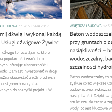
WNĘTRZA I BUDOWA
12 SI
 I BUDOWA
11 WRZEŚNIA 2017
Beton wodoszcze
mij dźwig i wykonaj każdą
przy gruntach o d
. Usługi dźwigowe Żywiec
nasiąkliwości – b
dźwigu to rozwiązanie, które
wodoszczelny, ba
na popularności wśród firm
ych, oferując elastyczność i
szczelności hydroi
ości. Zamiast inwestować w drogi
Beton wodoszczelny to ma
można skorzystać z różnorodnych
zyskuje coraz większe uz
 dostępnych na rynku,
budownictwie, zwłaszcza
anych do specyfiki projektu. W
nasiąkliwości. Dzięki swoj
strukturze, skutecznie za
wody, co jest kluczowe w