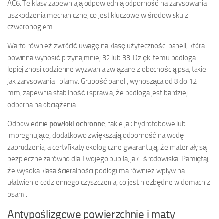
AC6. Te klasy zapewniają odpowiednią odporność na zarysowania i
uszkodzenia mechaniczne, co jest kluczowe w środowisku z
czworonogiem.
Warto również zwrócić uwagę na klasę użyteczności paneli, która
powinna wynosić przynajmniej 32 lub 33. Dzięki temu podłoga
lepiej znosi codzienne wyzwania związane z obecnością psa, takie
jak zarysowania i plamy. Grubość paneli, wynosząca od 8 do 12
mm, zapewnia stabilność i sprawia, że podłoga jest bardziej
odporna na obciążenia.
Odpowiednie
powłoki ochronne
, takie jak hydrofobowe lub
impregnujące, dodatkowo zwiększają odporność na wodę i
zabrudzenia, a certyfikaty ekologiczne gwarantują, że materiały są
bezpieczne zarówno dla Twojego pupila, jak i środowiska. Pamiętaj,
że wysoka klasa ścieralności podłogi ma również wpływ na
ułatwienie codziennego czyszczenia, co jest niezbędne w domach z
psami.
Antypoślizgowe powierzchnie i maty