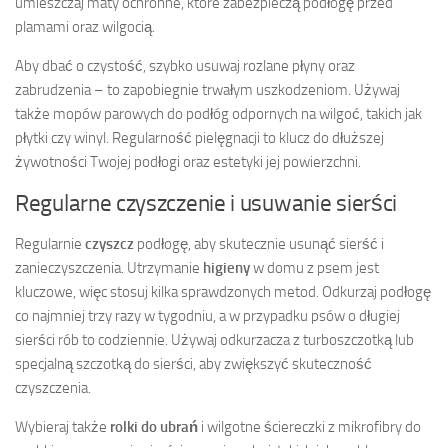
umieszczaj maty ochronne, które zabezpieczą podłogę przed
plamami oraz wilgocią.
Aby dbać o czystość, szybko usuwaj rozlane płyny oraz
zabrudzenia – to zapobiegnie trwałym uszkodzeniom. Używaj
także mopów parowych do podłóg odpornych na wilgoć, takich jak
płytki czy winyl. Regularność pielęgnacji to klucz do dłuższej
żywotności Twojej podłogi oraz estetyki jej powierzchni.
Regularne czyszczenie i usuwanie sierści
Regularnie
czyszcz
podłogę, aby skutecznie usunąć sierść i
zanieczyszczenia. Utrzymanie
higieny
w domu z psem jest
kluczowe, więc stosuj kilka sprawdzonych metod. Odkurzaj podłogę
co najmniej trzy razy w tygodniu, a w przypadku psów o długiej
sierści rób to codziennie. Używaj odkurzacza z turboszczotką lub
specjalną szczotką do sierści, aby zwiększyć skuteczność
czyszczenia.
Wybieraj także
rolki do ubrań
i wilgotne ściereczki z mikrofibry do