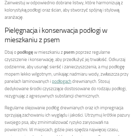
Zainwestuj w odpowiednio dobrane listwy, które harmonizują z
kolorystyką podłogi oraz ścian, aby stworzyć spójną i stylową
aranżację.
Pielęgnacja i konserwacja podłogi w
mieszkaniu z psem
Dbaj o
podłogę
w mieszkaniu z
psem
poprzez regularne
czyszczenie i konserwację, aby przedłużyć jej trwałość. Odkurzaj
codziennie, aby usunąć sierść i zanieczyszczenia, a myj podłogę
mopem lekko wilgotnym, unikając nadmiaru wody, zwłaszcza przy
panelach laminowanych i
podłogach
drewnianych. Stosuj
dedykowane środki czyszczące dostosowane do rodzaju podłogi,
rezygnując z agresywnych substancji chemicznych.
Regularne olejowanie podłóg drewnianych oraz ich impregnacja
sprzyjają zachowaniu ich wyglądu i jakości. Utrzymuj krótkie pazury
swojego psa, aby zminimalizować ryzyko zarysowań na
powierzchni. W miejscach, gdzie pies spędza najwięcej czasu,