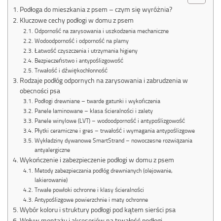
Podłoga do mieszkania z psem – czym się wyróżnia?
Kluczowe cechy podłogi w domu z psem
Odporność na zarysowania i uszkodzenia mechaniczne
Wodoodporność i odporność na plamy
Łatwość czyszczenia i utrzymania higieny
Bezpieczeństwo i antypoślizgowość
Trwałość i dźwiękochłonność
Rodzaje podłóg odpornych na zarysowania i zabrudzenia w
obecności psa
Podłogi drewniane – twarde gatunki i wykończenia
Panele laminowane – klasa ścieralności i zalety
Panele winylowe (LVT) – wodoodporność i antypoślizgowość
Płytki ceramiczne i gres – trwałość i wymagania antypoślizgowe
Wykładziny dywanowe SmartStrand – nowoczesne rozwiązania
antyalergiczne
Wykończenie i zabezpieczenie podłogi w domu z psem
Metody zabezpieczania podłóg drewnianych (olejowanie,
lakierowanie)
Trwałe powłoki ochronne i klasy ścieralności
Antypoślizgowe powierzchnie i maty ochronne
Wybór koloru i struktury podłogi pod kątem sierści psa
Wpływ montażu i akcesoriów na trwałość podłogi