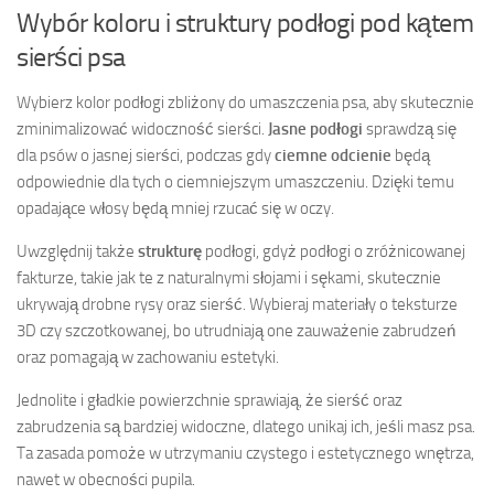
Wybór koloru i struktury podłogi pod kątem
sierści psa
Wybierz kolor podłogi zbliżony do umaszczenia psa, aby skutecznie
zminimalizować widoczność sierści.
Jasne podłogi
sprawdzą się
dla psów o jasnej sierści, podczas gdy
ciemne odcienie
będą
odpowiednie dla tych o ciemniejszym umaszczeniu. Dzięki temu
opadające włosy będą mniej rzucać się w oczy.
Uwzględnij także
strukturę
podłogi, gdyż podłogi o zróżnicowanej
fakturze, takie jak te z naturalnymi słojami i sękami, skutecznie
ukrywają drobne rysy oraz sierść. Wybieraj materiały o teksturze
3D czy szczotkowanej, bo utrudniają one zauważenie zabrudzeń
oraz pomagają w zachowaniu estetyki.
Jednolite i gładkie powierzchnie sprawiają, że sierść oraz
zabrudzenia są bardziej widoczne, dlatego unikaj ich, jeśli masz psa.
Ta zasada pomoże w utrzymaniu czystego i estetycznego wnętrza,
nawet w obecności pupila.