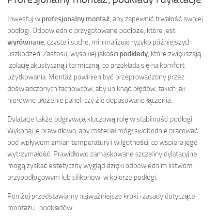
Inwestuj w
profesjonalny montaż
, aby zapewnić trwałość swojej
podłogi. Odpowiednio przygotowane podłoże, które jest
wyrównane
, czyste i suche, minimalizuje ryzyko późniejszych
uszkodzeń. Zastosuj wysokiej jakości
podkłady
, które zwiększają
izolację akustyczną i termiczną, co przekłada się na komfort
użytkowania. Montaż powinien być przeprowadzony przez
doświadczonych fachowców, aby uniknąć błędów, takich jak
nierówne ułożenie paneli czy źle dopasowane łączenia.
Dylatacje także odgrywają kluczową rolę w stabilności podłogi.
Wykonaj je prawidłowo, aby materiał mógł swobodnie pracować
pod wpływem zmian temperatury i wilgotności, co wspiera jego
wytrzymałość. Prawidłowo zamaskowane szczeliny dylatacyjne
mogą zyskać estetyczny wygląd dzięki odpowiednim listwom
przypodłogowym lub silikonowi w kolorze podłogi.
Poniżej przedstawiamy najważniejsze kroki i zasady dotyczące
montażu i podkładów: