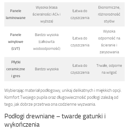
Wysoka (klasa
Ekonomiczne,
Panele
Łatwa do
ścieralności AC4 i
różnorodność
laminowane
czyszczenia
wyższa)
stylów
Wysoka
Panele
Bardzo wysoka
Łatwa do
odporność na
winylowe
(całkowita
czyszczenia
ścieranie i
(LVT)
wodoodporność)
zarysowania
Płytki
Łatwa do
Trwałe, odporne
ceramiczne
Bardzo wysoka
czyszczenia
na wilgoć
i gres
Wybierając materiał podłogowy, unikaj delikatnych i miękkich opcji.
Komfort Twojego pupila oraz długowieczność podłogi zależą od
tego, jak dobrze przetrwa ona codzienne wyzwania.
Podłogi drewniane – twarde gatunki i
wykończenia