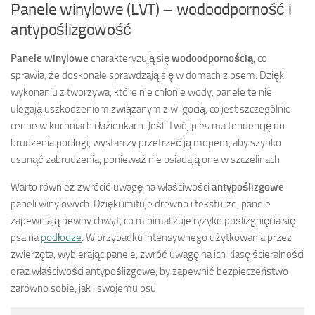
Panele winylowe (LVT) – wodoodporność i
antypoślizgowość
Panele winylowe
charakteryzują się
wodoodpornością
, co
sprawia, że doskonale sprawdzają się w domach z psem. Dzięki
wykonaniu z tworzywa, które nie chłonie wody, panele te nie
ulegają uszkodzeniom związanym z wilgocią, co jest szczególnie
cenne w kuchniach i łazienkach. Jeśli Twój pies ma tendencję do
brudzenia podłogi, wystarczy przetrzeć ją mopem, aby szybko
usunąć zabrudzenia, ponieważ nie osiadają one w szczelinach.
Warto również zwrócić uwagę na właściwości
antypoślizgowe
paneli winylowych. Dzięki imituje drewno i teksturze, panele
zapewniają pewny chwyt, co minimalizuje ryzyko poślizgnięcia się
psa na
podłodze
. W przypadku intensywnego użytkowania przez
zwierzęta, wybierając panele, zwróć uwagę na ich klasę ścieralności
oraz właściwości antypoślizgowe, by zapewnić bezpieczeństwo
zarówno sobie, jak i swojemu psu.