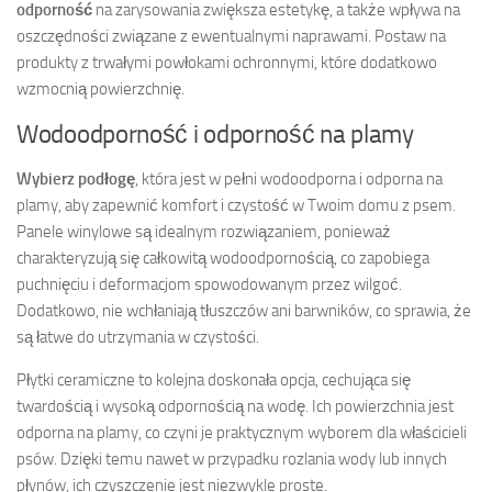
odporność
na zarysowania zwiększa estetykę, a także wpływa na
oszczędności związane z ewentualnymi naprawami. Postaw na
produkty z trwałymi powłokami ochronnymi, które dodatkowo
wzmocnią powierzchnię.
Wodoodporność i odporność na plamy
Wybierz podłogę
, która jest w pełni wodoodporna i odporna na
plamy, aby zapewnić komfort i czystość w Twoim domu z psem.
Panele winylowe są idealnym rozwiązaniem, ponieważ
charakteryzują się całkowitą wodoodpornością, co zapobiega
puchnięciu i deformacjom spowodowanym przez wilgoć.
Dodatkowo, nie wchłaniają tłuszczów ani barwników, co sprawia, że
są łatwe do utrzymania w czystości.
Płytki ceramiczne to kolejna doskonała opcja, cechująca się
twardością i wysoką odpornością na wodę. Ich powierzchnia jest
odporna na plamy, co czyni je praktycznym wyborem dla właścicieli
psów. Dzięki temu nawet w przypadku rozlania wody lub innych
płynów, ich czyszczenie jest niezwykle proste.