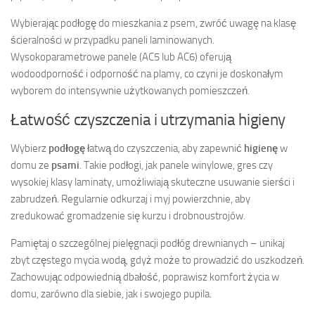
Wybierając podłogę do mieszkania z psem, zwróć uwagę na klasę
ścieralności w przypadku paneli laminowanych.
Wysokoparametrowe panele (AC5 lub AC6) oferują
wodoodporność i odporność na plamy, co czyni je doskonałym
wyborem do intensywnie użytkowanych pomieszczeń.
Łatwość czyszczenia i utrzymania higieny
Wybierz
podłogę
łatwą do czyszczenia, aby zapewnić
higienę
w
domu ze
psami
. Takie podłogi, jak panele winylowe, gres czy
wysokiej klasy laminaty, umożliwiają skuteczne usuwanie sierści i
zabrudzeń. Regularnie odkurzaj i myj powierzchnie, aby
zredukować gromadzenie się kurzu i drobnoustrojów.
Pamiętaj o szczególnej pielęgnacji podłóg drewnianych – unikaj
zbyt częstego mycia wodą, gdyż może to prowadzić do uszkodzeń.
Zachowując odpowiednią dbałość, poprawisz komfort życia w
domu, zarówno dla siebie, jak i swojego pupila.