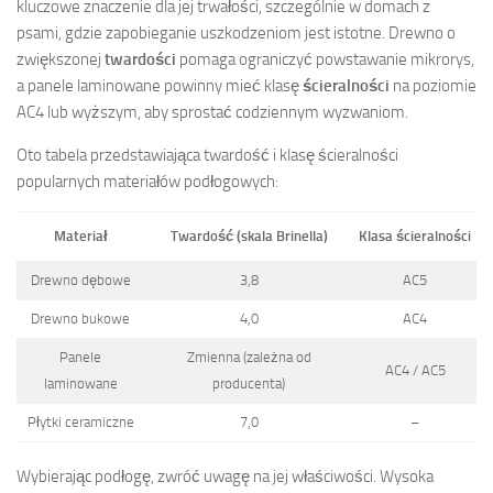
kluczowe znaczenie dla jej trwałości, szczególnie w domach z
psami, gdzie zapobieganie uszkodzeniom jest istotne. Drewno o
zwiększonej
twardości
pomaga ograniczyć powstawanie mikrorys,
a panele laminowane powinny mieć klasę
ścieralności
na poziomie
AC4 lub wyższym, aby sprostać codziennym wyzwaniom.
Oto tabela przedstawiająca twardość i klasę ścieralności
popularnych materiałów podłogowych:
Materiał
Twardość (skala Brinella)
Klasa ścieralności
Drewno dębowe
3,8
AC5
Drewno bukowe
4,0
AC4
Panele
Zmienna (zależna od
AC4 / AC5
laminowane
producenta)
Płytki ceramiczne
7,0
–
Wybierając podłogę, zwróć uwagę na jej właściwości. Wysoka