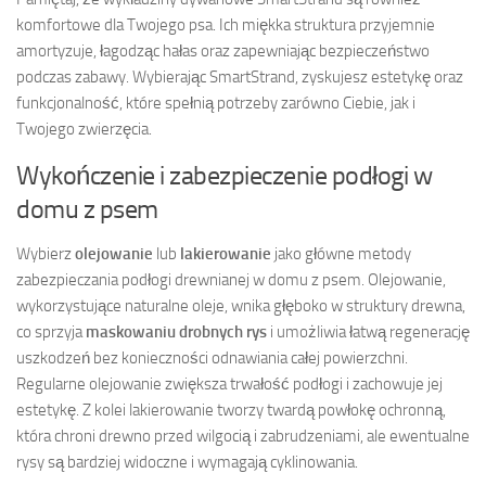
komfortowe dla Twojego psa. Ich miękka struktura przyjemnie
amortyzuje, łagodząc hałas oraz zapewniając bezpieczeństwo
podczas zabawy. Wybierając SmartStrand, zyskujesz estetykę oraz
funkcjonalność, które spełnią potrzeby zarówno Ciebie, jak i
Twojego zwierzęcia.
Wykończenie i zabezpieczenie podłogi w
domu z psem
Wybierz
olejowanie
lub
lakierowanie
jako główne metody
zabezpieczania podłogi drewnianej w domu z psem. Olejowanie,
wykorzystujące naturalne oleje, wnika głęboko w struktury drewna,
co sprzyja
maskowaniu drobnych rys
i umożliwia łatwą regenerację
uszkodzeń bez konieczności odnawiania całej powierzchni.
Regularne olejowanie zwiększa trwałość podłogi i zachowuje jej
estetykę. Z kolei lakierowanie tworzy twardą powłokę ochronną,
która chroni drewno przed wilgocią i zabrudzeniami, ale ewentualne
rysy są bardziej widoczne i wymagają cyklinowania.