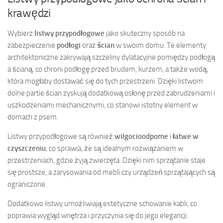
krawędzi
Wybierz
listwy przypodłogowe
jako skuteczny sposób na
zabezpieczenie
podłogi
oraz
ścian
w swoim domu. Te elementy
architektoniczne zakrywają szczeliny dylatacyjne pomiędzy podłogą
a ścianą, co chroni podłogę przed brudem, kurzem, a także wodą,
która mogłaby dostawać się do tych przestrzeni. Dzięki listwom
dolne partie ścian zyskują dodatkową osłonę przed zabrudzeniami i
uszkodzeniami mechanicznymi, co stanowi istotny element w
domach z psem.
Listwy przypodłogowe są również
wilgocioodporne
i
łatwe w
czyszczeniu
, co sprawia, że są idealnym rozwiązaniem w
przestrzeniach, gdzie żyją zwierzęta. Dzięki nim sprzątanie staje
się prostsze, a zarysowania od mebli czy urządzeń sprzątających są
ograniczone.
Dodatkowo listwy umożliwiają estetyczne schowanie kabli, co
poprawia wygląd wnętrza i przyczynia się do jego elegancji.