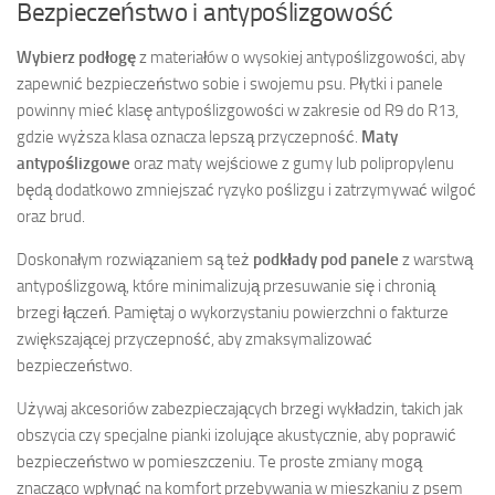
Bezpieczeństwo i antypoślizgowość
Wybierz podłogę
z materiałów o wysokiej antypoślizgowości, aby
zapewnić bezpieczeństwo sobie i swojemu psu. Płytki i panele
powinny mieć klasę antypoślizgowości w zakresie od R9 do R13,
gdzie wyższa klasa oznacza lepszą przyczepność.
Maty
antypoślizgowe
oraz maty wejściowe z gumy lub polipropylenu
będą dodatkowo zmniejszać ryzyko poślizgu i zatrzymywać wilgoć
oraz brud.
Doskonałym rozwiązaniem są też
podkłady pod panele
z warstwą
antypoślizgową, które minimalizują przesuwanie się i chronią
brzegi łączeń. Pamiętaj o wykorzystaniu powierzchni o fakturze
zwiększającej przyczepność, aby zmaksymalizować
bezpieczeństwo.
Używaj akcesoriów zabezpieczających brzegi wykładzin, takich jak
obszycia czy specjalne pianki izolujące akustycznie, aby poprawić
bezpieczeństwo w pomieszczeniu. Te proste zmiany mogą
znacząco wpłynąć na komfort przebywania w mieszkaniu z psem