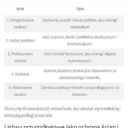
Krok
Opis
1. Przygotowanie
Wyrównaj, oczyść i osusz podłoże, aby uniknąć
podłoża
odkształceń.
Użyj wysokiej jakości podkładów akustycznych i
2. Wybór podkładu
amortyzujących.
3. Profesjonalny
Zleć montaż fachowcom, aby uniknąć błędów
montaż
wykonawczych.
Wykonaj szczeliny dylatacyjne odpowiednio do
4. Dylatacje
zastosowanego materiału.
5. Maskowanie
Zamaskuj dylatacje listwami przypodłogowymi lub
szczelin
silikonem.
Stosuj się do powyższych wskazówek, aby cieszyć się trwałością i
estetyką podłogi przez lata.
Listwy przypodłogowe jako ochrona ścian i