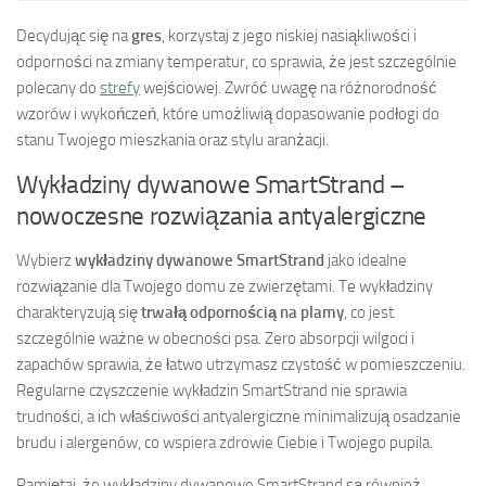
Decydując się na
gres
, korzystaj z jego niskiej nasiąkliwości i
odporności na zmiany temperatur, co sprawia, że jest szczególnie
polecany do
strefy
wejściowej. Zwróć uwagę na różnorodność
wzorów i wykończeń, które umożliwią dopasowanie podłogi do
stanu Twojego mieszkania oraz stylu aranżacji.
Wykładziny dywanowe SmartStrand –
nowoczesne rozwiązania antyalergiczne
Wybierz
wykładziny dywanowe SmartStrand
jako idealne
rozwiązanie dla Twojego domu ze zwierzętami. Te wykładziny
charakteryzują się
trwałą odpornością na plamy
, co jest
szczególnie ważne w obecności psa. Zero absorpcji wilgoci i
zapachów sprawia, że łatwo utrzymasz czystość w pomieszczeniu.
Regularne czyszczenie wykładzin SmartStrand nie sprawia
trudności, a ich właściwości antyalergiczne minimalizują osadzanie
brudu i alergenów, co wspiera zdrowie Ciebie i Twojego pupila.
Pamiętaj, że wykładziny dywanowe SmartStrand są również