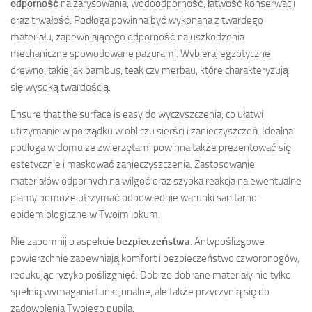
odporność
na zarysowania, wodoodporność, łatwość konserwacji
oraz trwałość. Podłoga powinna być wykonana z twardego
materiału, zapewniającego odporność na uszkodzenia
mechaniczne spowodowane pazurami. Wybieraj egzotyczne
drewno, takie jak bambus, teak czy merbau, które charakteryzują
się wysoką twardością.
Ensure that the surface is easy do wyczyszczenia, co ułatwi
utrzymanie w porządku w obliczu sierści i zanieczyszczeń. Idealna
podłoga w domu ze zwierzętami powinna także prezentować się
estetycznie i maskować zanieczyszczenia. Zastosowanie
materiałów odpornych na wilgoć oraz szybka reakcja na ewentualne
plamy pomoże utrzymać odpowiednie warunki sanitarno-
epidemiologiczne w Twoim lokum.
Nie zapomnij o aspekcie
bezpieczeństwa
. Antypoślizgowe
powierzchnie zapewniają komfort i bezpieczeństwo czworonogów,
redukując ryzyko poślizgnięć. Dobrze dobrane materiały nie tylko
spełnią wymagania funkcjonalne, ale także przyczynią się do
zadowolenia Twojego pupila.