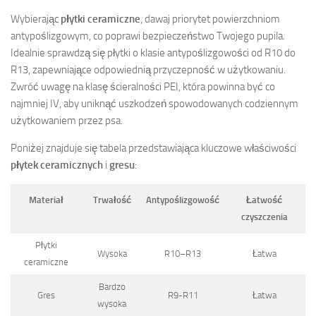
Wybierając
płytki ceramiczne
, dawaj priorytet powierzchniom
antypoślizgowym, co poprawi bezpieczeństwo Twojego pupila.
Idealnie sprawdzą się płytki o klasie antypoślizgowości od R10 do
R13, zapewniające odpowiednią przyczepność w użytkowaniu.
Zwróć uwagę na klasę ścieralności PEI, która powinna być co
najmniej IV, aby uniknąć uszkodzeń spowodowanych codziennym
użytkowaniem przez psa.
Poniżej znajduje się tabela przedstawiająca kluczowe właściwości
płytek ceramicznych
i
gresu
:
Materiał
Trwałość
Antypoślizgowość
Łatwość
czyszczenia
Płytki
Wysoka
R10–R13
Łatwa
ceramiczne
Bardzo
Gres
R9-R11
Łatwa
wysoka