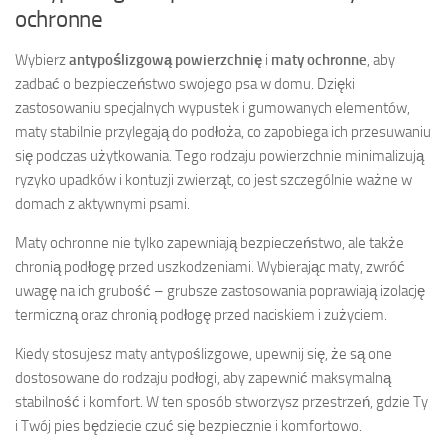
ochronne
Wybierz
antypoślizgową powierzchnię
i
maty ochronne
, aby
zadbać o bezpieczeństwo swojego psa w domu. Dzięki
zastosowaniu specjalnych wypustek i gumowanych elementów,
maty stabilnie przylegają do podłoża, co zapobiega ich przesuwaniu
się podczas użytkowania. Tego rodzaju powierzchnie minimalizują
ryzyko upadków i kontuzji zwierząt, co jest szczególnie ważne w
domach z aktywnymi psami.
Maty ochronne nie tylko zapewniają bezpieczeństwo, ale także
chronią podłogę przed uszkodzeniami. Wybierając maty, zwróć
uwagę na ich grubość – grubsze zastosowania poprawiają izolację
termiczną oraz chronią podłogę przed naciskiem i zużyciem.
Kiedy stosujesz maty antypoślizgowe, upewnij się, że są one
dostosowane do rodzaju podłogi, aby zapewnić maksymalną
stabilność i komfort. W ten sposób stworzysz przestrzeń, gdzie Ty
i Twój pies będziecie czuć się bezpiecznie i komfortowo.