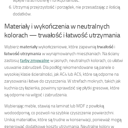
wpływ na atmosferę i funkcjonalność.
Utrzymaj przejrzystość i porządek, nie przesadzając z ilością
dodatków.
Materiały i wykończenia w neutralnych
kolorach — trwałość i łatwość utrzymania
Wybierz
materiały
wykończeniowe, które zapewnią
trwałość
i
łatwość utrzymania
w wynajmowanych mieszkaniach. Na ściany
zastosuj
farby zmywalne
w jasnych, neutralnych kolorach, co ułatwi
usuwanie zabrudzeń. Dla podłóg rekomendowane są panele o
wysokiej klasie ścieralności, jak AC4 lub AC5, które są odporne na
zarysowania i łatwe do czyszczenia. W strefach mokrych, takich jak
kuchnia czy łazienka, powinny sprawdzić się płytki gresowe, które
są odporne na wilgoć i zabrudzenia.
Wybierając meble, stawiaj na laminat lub MDF z powłoką
wodoodporną, co pozwoli na szybkie czyszczenie powierzchni.
Unikaj materiałów, które są trudne w konserwacji, ponieważ mogą
generować dodatkowe koszty utrzymania. Neutralne kolory w