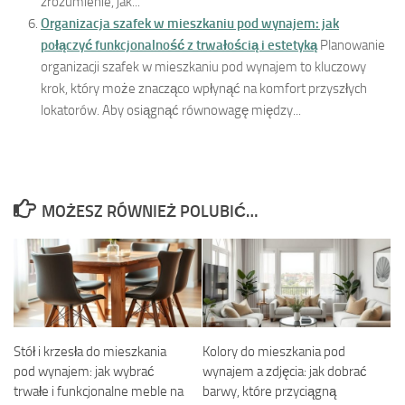
zrozumienie, jak...
Organizacja szafek w mieszkaniu pod wynajem: jak
połączyć funkcjonalność z trwałością i estetyką
Planowanie
organizacji szafek w mieszkaniu pod wynajem to kluczowy
krok, który może znacząco wpłynąć na komfort przyszłych
lokatorów. Aby osiągnąć równowagę między...
MOŻESZ RÓWNIEŻ POLUBIĆ…
Stół i krzesła do mieszkania
Kolory do mieszkania pod
pod wynajem: jak wybrać
wynajem a zdjęcia: jak dobrać
trwałe i funkcjonalne meble na
barwy, które przyciągną