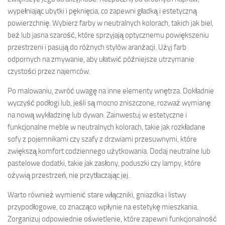
wypełniając ubytki i pęknięcia, co zapewni gładką i estetyczną
powierzchnię. Wybierz farby w neutralnych kolorach, takich jak biel,
beż lub jasna szarość, które sprzyjają optycznemu powiększeniu
przestrzeni i pasują do różnych stylów aranżacji. Użyj farb
odpornych na zmywanie, aby ułatwić późniejsze utrzymanie
czystości przez najemców.
Po malowaniu, zwróć uwagę na inne elementy wnętrza. Dokładnie
wyczyść podłogi lub, jeśli są mocno zniszczone, rozważ wymianę
na nową wykładzinę lub dywan. Zainwestuj w estetyczne i
funkcjonalne meble w neutralnych kolorach, takie jak rozkładane
sofy z pojemnikami czy szafy z drzwiami przesuwnymi, które
zwiększą komfort codziennego użytkowania. Dodaj neutralne lub
pastelowe dodatki, takie jak zasłony, poduszki czy lampy, które
ożywią przestrzeń, nie przytłaczając jej.
Warto również wymienić stare włączniki, gniazdka i listwy
przypodłogowe, co znacząco wpłynie na estetykę mieszkania.
Zorganizuj odpowiednie oświetlenie, które zapewni funkcjonalność