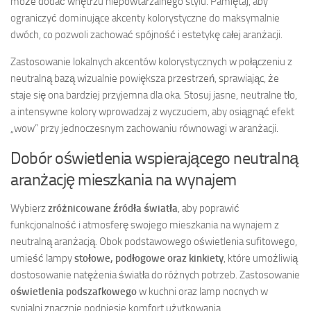
może dodać wnętrzu niepowtarzalnego stylu. Pamiętaj, aby
ograniczyć dominujące akcenty kolorystyczne do maksymalnie
dwóch, co pozwoli zachować spójność i estetykę całej aranżacji.
Zastosowanie lokalnych akcentów kolorystycznych w połączeniu z
neutralną bazą wizualnie powiększa przestrzeń, sprawiając, że
staje się ona bardziej przyjemna dla oka. Stosuj jasne, neutralne tło,
a intensywne kolory wprowadzaj z wyczuciem, aby osiągnąć efekt
„wow” przy jednoczesnym zachowaniu równowagi w aranżacji.
Dobór oświetlenia wspierającego neutralną
aranżację mieszkania na wynajem
Wybierz
zróżnicowane źródła światła
, aby poprawić
funkcjonalność i atmosferę swojego mieszkania na wynajem z
neutralną aranżacją. Obok podstawowego oświetlenia sufitowego,
umieść lampy
stołowe, podłogowe oraz kinkiety
, które umożliwią
dostosowanie natężenia światła do różnych potrzeb. Zastosowanie
oświetlenia podszafkowego
w kuchni oraz lamp nocnych w
sypialni znacznie podniesie komfort użytkowania.