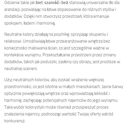
Odcienie takie jak
biel
,
szarość
i
beż
stanowią uniwersalne tło dla
aranżacji, pozwalając na łatwe dopasowanie do różnych stylów i
dodatków. Dzięki nim stworzysz przestrzeń, która emanuje
spokojem, ładem i harmonią.
Neutralne kolory działają na psychikę, sprzyjając skupieniu i
relaksowi. Umożliwiają łatwe przearanżowanie wnętrza bez
konieczności malowania ścian, co jest szczególnie ważne w
kontekście wynajmu. Przekształcanie przestrzeni przez zmiany
dodatków, takich jak poduszki, zasłony czy obrazy, jest prostsze w
neutralnej scenerii.
Użyj neutralnych kolorów, aby zyskać wrażenie większej
przestronności, co jest istotne w małych mieszkaniach. Jasne barwy
optycznie powiększają wnętrze oraz wprowadzają lekkość i
harmonię, zachęcając potencjalnych najemców do jego wynajmu.
Taka wybór kolorystyki może również przyspieszyć proces
znalezienia najemcy, podnosząc wartość Twojej oferty wśród
konkurencji.