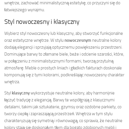
wnętrze, zachować minimalistyczną estetykę, co przyczyni się do
łatwiejszego wynajmu.
Styl nowoczesny i klasyczny
Wybierz styl nowoczesny lub klasyczny, aby stworzyć funkcjonalne
oraz estetyczne wnętrze. W stylu
nowoczesnym
neutralne kolory
dodają elegancji i sprzyjają optycznemu powiększeniu przestrzeni.
Dominujące barwy to złamane biele, beże i odcienie szarości, które,
w połączeniu z minimalistycznymi formami, tworzą przytulną
atmosferę. Meble o prostych liniach i gładkich fakturach doskonale
komponują się z tymi kolorami, podkreślając nowoczesny charakter
wnętrza.
Styl
klasyczny
wykorzystuje neutralne kolory, aby harmonijnie
łączyć tradycję z elegancją. Barwy te współgrają z klasycznymi
detalami, takimi jak sztukaterie, gzymsy oraz ozdobne parkiety, co
tworzy ciepłą i zapraszającą przestrzeń. Wnętrza w tym stylu
charakteryzują się symetrią i równowagą, co sprawia, że neutralne
kolory stają się doskonałym tłem dla bogato zdobionych mebli i