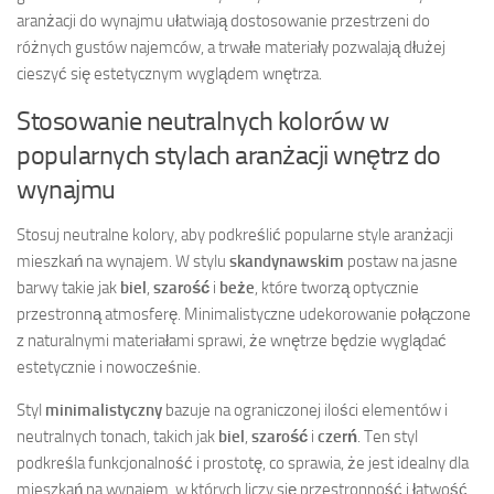
aranżacji do wynajmu ułatwiają dostosowanie przestrzeni do
różnych gustów najemców, a trwałe materiały pozwalają dłużej
cieszyć się estetycznym wyglądem wnętrza.
Stosowanie neutralnych kolorów w
popularnych stylach aranżacji wnętrz do
wynajmu
Stosuj neutralne kolory, aby podkreślić popularne style aranżacji
mieszkań na wynajem. W stylu
skandynawskim
postaw na jasne
barwy takie jak
biel
,
szarość
i
beże
, które tworzą optycznie
przestronną atmosferę. Minimalistyczne udekorowanie połączone
z naturalnymi materiałami sprawi, że wnętrze będzie wyglądać
estetycznie i nowocześnie.
Styl
minimalistyczny
bazuje na ograniczonej ilości elementów i
neutralnych tonach, takich jak
biel
,
szarość
i
czerń
. Ten styl
podkreśla funkcjonalność i prostotę, co sprawia, że jest idealny dla
mieszkań na wynajem, w których liczy się przestronność i łatwość