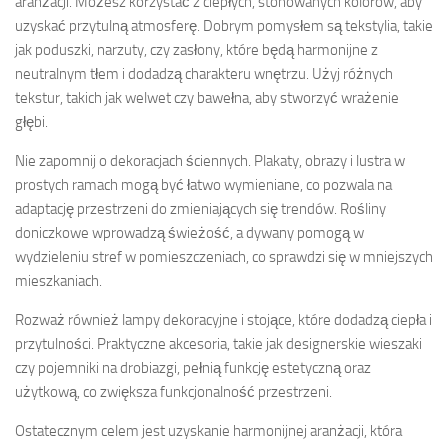
aranżacji. Możesz korzystać z ciepłych, stonowanych kolorów, aby
uzyskać przytulną atmosferę. Dobrym pomysłem są tekstylia, takie
jak poduszki, narzuty, czy zasłony, które będą harmonijne z
neutralnym tłem i dodadzą charakteru wnętrzu. Użyj różnych
tekstur, takich jak welwet czy bawełna, aby stworzyć wrażenie
głębi.
Nie zapomnij o dekoracjach ściennych. Plakaty, obrazy i lustra w
prostych ramach mogą być łatwo wymieniane, co pozwala na
adaptację przestrzeni do zmieniających się trendów. Rośliny
doniczkowe wprowadzą świeżość, a dywany pomogą w
wydzieleniu stref w pomieszczeniach, co sprawdzi się w mniejszych
mieszkaniach.
Rozważ również lampy dekoracyjne i stojące, które dodadzą ciepła i
przytulności. Praktyczne akcesoria, takie jak designerskie wieszaki
czy pojemniki na drobiazgi, pełnią funkcję estetyczną oraz
użytkową, co zwiększa funkcjonalność przestrzeni.
Ostatecznym celem jest uzyskanie harmonijnej aranżacji, która