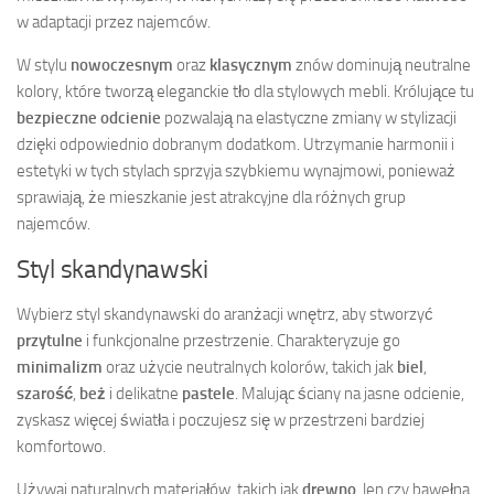
w adaptacji przez najemców.
W stylu
nowoczesnym
oraz
klasycznym
znów dominują neutralne
kolory, które tworzą eleganckie tło dla stylowych mebli. Królujące tu
bezpieczne odcienie
pozwalają na elastyczne zmiany w stylizacji
dzięki odpowiednio dobranym dodatkom. Utrzymanie harmonii i
estetyki w tych stylach sprzyja szybkiemu wynajmowi, ponieważ
sprawiają, że mieszkanie jest atrakcyjne dla różnych grup
najemców.
Styl skandynawski
Wybierz styl skandynawski do aranżacji wnętrz, aby stworzyć
przytulne
i funkcjonalne przestrzenie. Charakteryzuje go
minimalizm
oraz użycie neutralnych kolorów, takich jak
biel
,
szarość
,
beż
i delikatne
pastele
. Malując ściany na jasne odcienie,
zyskasz więcej światła i poczujesz się w przestrzeni bardziej
komfortowo.
Używaj naturalnych materiałów, takich jak
drewno
, len czy bawełna,