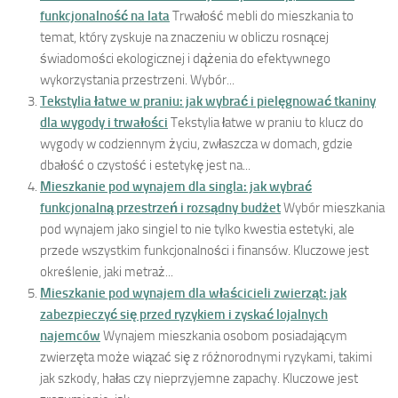
funkcjonalność na lata
Trwałość mebli do mieszkania to
temat, który zyskuje na znaczeniu w obliczu rosnącej
świadomości ekologicznej i dążenia do efektywnego
wykorzystania przestrzeni. Wybór...
Tekstylia łatwe w praniu: jak wybrać i pielęgnować tkaniny
dla wygody i trwałości
Tekstylia łatwe w praniu to klucz do
wygody w codziennym życiu, zwłaszcza w domach, gdzie
dbałość o czystość i estetykę jest na...
Mieszkanie pod wynajem dla singla: jak wybrać
funkcjonalną przestrzeń i rozsądny budżet
Wybór mieszkania
pod wynajem jako singiel to nie tylko kwestia estetyki, ale
przede wszystkim funkcjonalności i finansów. Kluczowe jest
określenie, jaki metraż...
Mieszkanie pod wynajem dla właścicieli zwierząt: jak
zabezpieczyć się przed ryzykiem i zyskać lojalnych
najemców
Wynajem mieszkania osobom posiadającym
zwierzęta może wiązać się z różnorodnymi ryzykami, takimi
jak szkody, hałas czy nieprzyjemne zapachy. Kluczowe jest