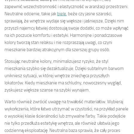
zapewnić wszechstronność i elastyczność w aranżacji przestrzeni.
Neutralne odcienie, takie jak
biele
, beże czy jasne szarości,
sprawiają, że wnętrze wydaje się większe i jaśniejsze. Dzięki nim
przyszli najemcy łatwiej dostosują swoje dodatki, co może wpłynąć
na ich poczucie komfortu i estetyki. Harmonijne i ponadczasowe
kolory tworzą stan relaksu i nie rozpraszają uwagi, co czyni
mieszkanie bardziej atrakcyjnym dla szerszej grupy osób.
Stosując neutralne kolory, minimalizujesz ryzyko, że styl
mieszkania szybko się dezaktualizuje. Dzięki subtelnym barwom
unikniesz sytuacji, w której wnętrze zniechęca przyszłych
lokatorów. Kiedy mieszkanie ma schludny, nowoczesny wygląd,
zyskujesz większe szanse na szybki wynajem.
Warto również zwrócić uwagę na trwałość materiałów. Wybieraj
wykończenia, które łatwo utrzymać w czystości, na przykład panele
o wysokiej klasie ścieralności lub zmywalne farby. Takie podejście
nie tylko przedłuża estetykę wnętrza, ale również ułatwia jego
codzienną eksploatację. Neutralna baza sprawia, że cały proces