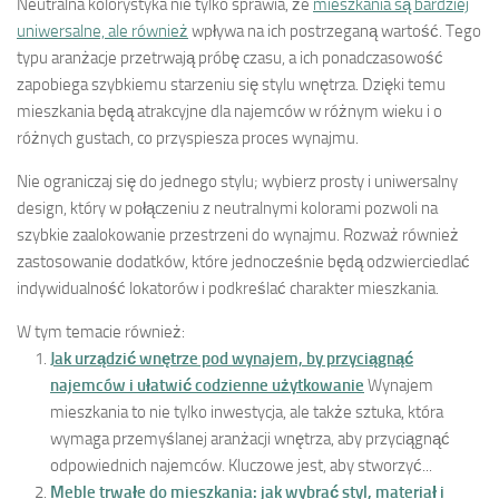
Neutralna kolorystyka nie tylko sprawia, że
mieszkania są bardziej
uniwersalne, ale również
wpływa na ich postrzeganą wartość. Tego
typu aranżacje przetrwają próbę czasu, a ich ponadczasowość
zapobiega szybkiemu starzeniu się stylu wnętrza. Dzięki temu
mieszkania będą atrakcyjne dla najemców w różnym wieku i o
różnych gustach, co przyspiesza proces wynajmu.
Nie ograniczaj się do jednego stylu; wybierz prosty i uniwersalny
design, który w połączeniu z neutralnymi kolorami pozwoli na
szybkie zaalokowanie przestrzeni do wynajmu. Rozważ również
zastosowanie dodatków, które jednocześnie będą odzwierciedlać
indywidualność lokatorów i podkreślać charakter mieszkania.
W tym temacie również:
Jak urządzić wnętrze pod wynajem, by przyciągnąć
najemców i ułatwić codzienne użytkowanie
Wynajem
mieszkania to nie tylko inwestycja, ale także sztuka, która
wymaga przemyślanej aranżacji wnętrza, aby przyciągnąć
odpowiednich najemców. Kluczowe jest, aby stworzyć...
Meble trwałe do mieszkania: jak wybrać styl, materiał i