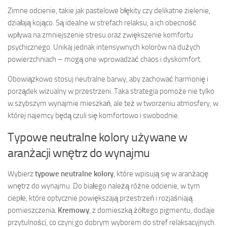
Zimne odcienie, takie jak pastelowe błękity czy delikatne zielenie,
działają kojąco. Są idealne w strefach relaksu, a ich obecność
wpływa na zmniejszenie stresu oraz zwiększenie komfortu
psychicznego. Unikaj jednak intensywnych kolorów na dużych
powierzchniach – mogą one wprowadzać chaos i dyskomfort.
Obowiązkowo stosuj neutralne barwy, aby zachować harmonię i
porządek wizualny w przestrzeni. Taka strategia pomoże nie tylko
w szybszym wynajmie mieszkań, ale też w tworzeniu atmosfery, w
której najemcy będą czuli się komfortowo i swobodnie.
Typowe neutralne kolory używane w
aranżacji wnętrz do wynajmu
Wybierz
typowe neutralne kolory
, które wpisują się w aranżację
wnętrz do wynajmu. Do białego należą różne odcienie, w tym
ciepłe, które optycznie powiększają przestrzeń i rozjaśniają
pomieszczenia.
Kremowy
, z domieszką żółtego pigmentu, dodaje
przytulności, co czyni go dobrym wyborem do stref relaksacyjnych.