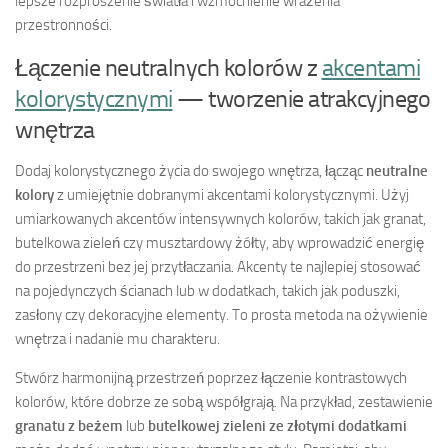
lepsze rozproszenie światła i wzmocnienie wrażenia
przestronności.
Łączenie neutralnych kolorów z
akcentami
kolorystycznymi
— tworzenie atrakcyjnego
wnętrza
Dodaj kolorystycznego życia do swojego wnętrza, łącząc
neutralne
kolory
z umiejętnie dobranymi akcentami kolorystycznymi. Użyj
umiarkowanych akcentów intensywnych kolorów, takich jak granat,
butelkowa zieleń czy musztardowy żółty, aby wprowadzić energię
do przestrzeni bez jej przytłaczania. Akcenty te najlepiej stosować
na pojedynczych ścianach lub w dodatkach, takich jak poduszki,
zasłony czy dekoracyjne elementy. To prosta metoda na ożywienie
wnętrza i nadanie mu charakteru.
Stwórz harmonijną przestrzeń poprzez łączenie kontrastowych
kolorów, które dobrze ze sobą współgrają. Na przykład, zestawienie
granatu z beżem
lub
butelkowej zieleni ze złotymi dodatkami