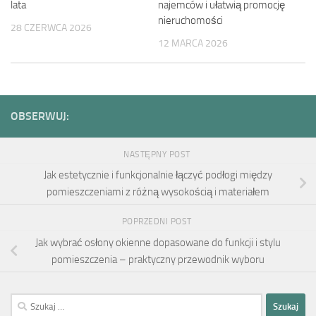
lata
najemców i ułatwią promocję
nieruchomości
28 CZERWCA 2026
12 MARCA 2026
OBSERWUJ:
NASTĘPNY POST
Jak estetycznie i funkcjonalnie łączyć podłogi między
pomieszczeniami z różną wysokością i materiałem
POPRZEDNI POST
Jak wybrać osłony okienne dopasowane do funkcji i stylu
pomieszczenia – praktyczny przewodnik wyboru
Szukaj: