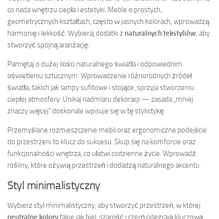
co nada wnętrzu ciepła i estetyki. Meble o prostych,
geometrycznych kształtach, często w jasnych kolorach, wprowadzą
harmonię i lekkość. Wybieraj dodatki z
naturalnych tekstyliów
, aby
stworzyć spójną aranżację.
Pamiętaj o dużej ilości naturalnego światła i odpowiednim
oświetleniu sztucznym. Wprowadzenie różnorodnych źródeł
światła, takich jak lampy sufitowe i stojące, sprzyja stworzeniu
ciepłej atmosfery. Unikaj nadmiaru dekoracji — zasada „mniej
znaczy więcej” doskonale wpisuje się w tę stylistykę.
Przemyślane rozmieszczenie mebli oraz ergonomiczne podejście
do przestrzeni to klucz do sukcesu. Skup się na komforcie oraz
funkcjonalności wnętrza, co ułatwi codzienne życie. Wprowadź
rośliny, które ożywią przestrzeń i dodadzą naturalnego akcentu.
Styl minimalistyczny
Wybierz styl minimalistyczny, aby stworzyć przestrzeń, w której
neutralne kolory
takie jak biel, szarość i czerń odegrają kluczową