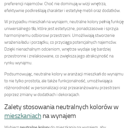
preferencji najemców. Choć nie dominują w wizji wnętrza,
efektywnie podkreślają charakter i estetykę mebli oraz dodatków.
W przypadku mieszkań na wynajem, neutralne kolory pełnią funkcję
uniwersalnego tła, które jest estetyczne, ponadczasowe i sprzyja
harmonijnemu odbiorowi przestrzeni. Umożliwiają stworzenie
wrażenia ładu i porządku, co przyciąga potencjalnych najemców.
Dzięki nienachalnym odcieniom, wnętrze wydaje się bardziej
przestronne i zrelaksowane, co zwiększa jego atrakcyjność na
rynku wynajmu.
Podsumowując, neutralne kolory w aranżacji mieszkań do wynajmu
to nie tylko prostota, ale także funkcjonalność, umożliwiająca
różnorodność w personalizacji oraz przearanżowaniu przestrzeni
poprzez zmiany w dodatkach i dekoracjach.
Zalety stosowania neutralnych kolorów w
mieszkaniach
na wynajem
Wybierz
neutralne kolory
do mieszkania na wynajem, aby