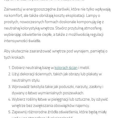
Zainwestuj w energooszczędne żarówki, które nie tylko wpływają
na komfort, ale także obniżają koszty eksploatacji. Lampy o
prostych, nowoczesnych formach doskonale komponują się z
neutralną kolorystyką wnętrza. Stwórz przytulną atmosferę,
wybierając oświetlenie ciepłe, a także z możliwością regulacji
intensywności światła.
Aby skutecznie zaaranżować wnętrze pod wynajem, pamiętaj o
tych krokach:
Dobierz neutralną bazę w
kolorach ścian
i mebli.
Użyj dekoracji ściennych, takich jak obrazy lub plakaty w
neutralnym stylu.
Wprowadź tekstylia takie jak poduszki, narzuty, zasłony i
dywany o łatwo wymienialnych poszewkach.
Wybierz rośliny łatwe w pielęgnacji lub sztuczne, by ożywić
wnętrze bez zwiększania obowiązków najemcy.
Zapewnij różnorodne źródła oświetlenia, które będą miały