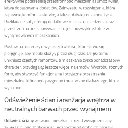
efektywnie podkreślają przestronność mieszkania i umożliwiają
łatwe dopasowanie dodatków. Zainwestuj w rozwiązania, które
zapewnią komfort i estetykę, a także ułatwią codzienne życie.
Rozkładane sofy oferują dodatkowe miejsca do siedzenia oraz
przestrzeń na przechowywanie, co jest niezwykle istotne w
wynajmowanych mieszkaniach.
Postaw na materiały o wysokiej trwałości, które łatwo się
pielęgnuje, aby meble służyły przez długi czas. Dzięki temu
unikniesz częstych remontów, a mieszkanie zyska ponadczasowy
charakter, przyciągając jeszcze więcej najemców. Wypróbuj różnych
form, aby stworzyć funkcjonalne i przyjazne przestrzenie
mieszkalne, które będą wygodne i praktyczne dla każdego, kto je
wynajmie.
Odświeżenie ścian i aranżacja wnętrza w
neutralnych barwach przed wynajmem
Odśwież ściany
w swoim mieszkaniu przed wynajmem, aby
zwiększyć jego atrakcyjność. Rozpocznij od drobnych napraw,