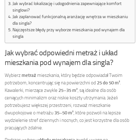
Jak wybrać lokalizację i udogodnienia zapewniające komfort
singlowi?
Jak zaplanować funkcjonalną aranżację wnętrza w mieszkaniu
dla singla?
Najczęstsze błędy przy wyborze mieszkania pod wynajem dla
singla
Jak wybrać odpowiedni metraż i układ
mieszkania pod wynajem dla singla?
Wybierz
metraż
mieszkania, który będzie odpowiadał Twoim
potrzebom, koncentrując się na powierzchni od
25 do 50 m²
.
Kawalerki, mierzące zwykle
25–35 m²
, są idealne dla osób
ceniących minimalizm oraz niskie koszty utrzymania. Jeżeli
potrzebujesz większej przestrzeni, rozważ mieszkanie
dwupokojowe o metrażu
35–50 m²
, które pozwoli na lepsze
wydzielenie stref dziennych i nocnych, co jest korzystne dla osób
pracujących zdalnie.
Podczas wyboru
układu mieszkania
zwróć uwagę na