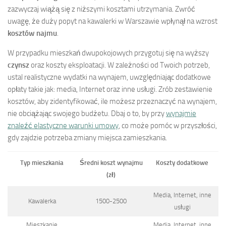
zazwyczaj wiążą się z niższymi kosztami utrzymania. Zwróć
uwagę, że duży popyt na kawalerki w Warszawie wpłynął na wzrost
kosztów najmu
.
W przypadku mieszkań dwupokojowych przygotuj się na wyższy
czynsz
oraz koszty eksploatacji. W zależności od Twoich potrzeb,
ustal realistyczne wydatki na wynajem, uwzględniając dodatkowe
opłaty takie jak: media, Internet oraz inne usługi. Zrób zestawienie
kosztów, aby zidentyfikować, ile możesz przeznaczyć na wynajem,
nie obciążając swojego budżetu. Dbaj o to, by przy
wynajmie
znaleźć elastyczne warunki umowy
, co może pomóc w przyszłości,
gdy zajdzie potrzeba zmiany miejsca zamieszkania.
Typ mieszkania
Średni koszt wynajmu
Koszty dodatkowe
(zł)
Media, Internet, inne
Kawalerka
1500-2500
usługi
Mieszkanie
Media, Internet, inne