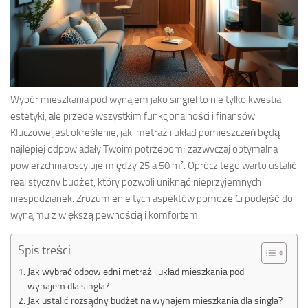
Wybór mieszkania pod wynajem jako singiel to nie tylko kwestia
estetyki, ale przede wszystkim funkcjonalności i finansów.
Kluczowe jest określenie, jaki metraż i układ pomieszczeń będą
najlepiej odpowiadały Twoim potrzebom; zazwyczaj optymalna
powierzchnia oscyluje między 25 a 50 m². Oprócz tego warto ustalić
realistyczny budżet, który pozwoli uniknąć nieprzyjemnych
niespodzianek. Zrozumienie tych aspektów pomoże Ci podejść do
wynajmu z większą pewnością i komfortem.
Spis treści
Jak wybrać odpowiedni metraż i układ mieszkania pod
wynajem dla singla?
Jak ustalić rozsądny budżet na wynajem mieszkania dla singla?