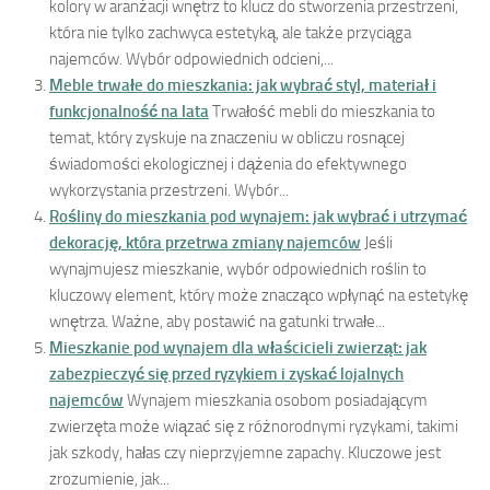
kolory w aranżacji wnętrz to klucz do stworzenia przestrzeni,
która nie tylko zachwyca estetyką, ale także przyciąga
najemców. Wybór odpowiednich odcieni,...
Meble trwałe do mieszkania: jak wybrać styl, materiał i
funkcjonalność na lata
Trwałość mebli do mieszkania to
temat, który zyskuje na znaczeniu w obliczu rosnącej
świadomości ekologicznej i dążenia do efektywnego
wykorzystania przestrzeni. Wybór...
Rośliny do mieszkania pod wynajem: jak wybrać i utrzymać
dekorację, która przetrwa zmiany najemców
Jeśli
wynajmujesz mieszkanie, wybór odpowiednich roślin to
kluczowy element, który może znacząco wpłynąć na estetykę
wnętrza. Ważne, aby postawić na gatunki trwałe...
Mieszkanie pod wynajem dla właścicieli zwierząt: jak
zabezpieczyć się przed ryzykiem i zyskać lojalnych
najemców
Wynajem mieszkania osobom posiadającym
zwierzęta może wiązać się z różnorodnymi ryzykami, takimi
jak szkody, hałas czy nieprzyjemne zapachy. Kluczowe jest
zrozumienie, jak...