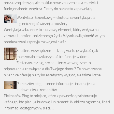
prozaiczną decyzją, ale ma kluczowe znaczenie dla estetyki i
funkcjonalności wnętrza. Firany do parapetu zapewniają …
Wentylator łazienkowy – skuteczna wentylacja dla
higienicznej i świeżej atmosfery
Wentylacja w łazience to kluczowy element, który wpływa na
zdrowie i komfort codziennego życia. Wysoka wilgotność w tym
pomieszczeniu sprzyja rozwojowi pleśni …
Shutters wewnętrzne — kiedy warto je wybrać i jak
maksymalnie wykorzystać ich funkcje w domu
Zastanawiasz się, czy shuttersy wewnętrzne to
odpowiednie rozwiązanie dla Twojego domu? Te nowoczesne
okiennice oferują nie tylko estetyczny wygląd, ale także liczne …
Piekoszów blog – cenne informacje i inspiracje dla
budownictwa i remontów
Piekoszów Blog to miejsce, które z pewnością zainteresuje
każdego, kto planuje budowę lub remont. W obliczu ogromnej ilości
informacji dostępnych w sieci, …