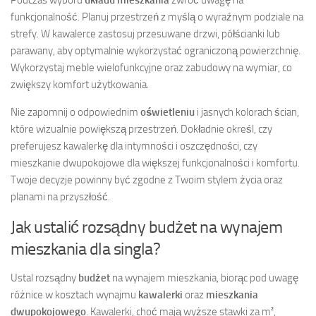
funkcjonalność. Planuj przestrzeń z myślą o wyraźnym podziale na
strefy. W kawalerce zastosuj przesuwane drzwi, półścianki lub
parawany, aby optymalnie wykorzystać ograniczoną powierzchnię.
Wykorzystaj meble wielofunkcyjne oraz zabudowy na wymiar, co
zwiększy komfort użytkowania.
Nie zapomnij o odpowiednim
oświetleniu
i jasnych kolorach ścian,
które wizualnie powiększą przestrzeń. Dokładnie określ, czy
preferujesz kawalerkę dla intymności i oszczędności, czy
mieszkanie dwupokojowe dla większej funkcjonalności i komfortu.
Twoje decyzje powinny być zgodne z Twoim stylem życia oraz
planami na przyszłość.
Jak ustalić rozsądny budżet na wynajem
mieszkania dla singla?
Ustal rozsądny
budżet
na wynajem mieszkania, biorąc pod uwagę
różnice w kosztach wynajmu
kawalerki
oraz
mieszkania
dwupokojowego
. Kawalerki, choć mają wyższe stawki za m²,