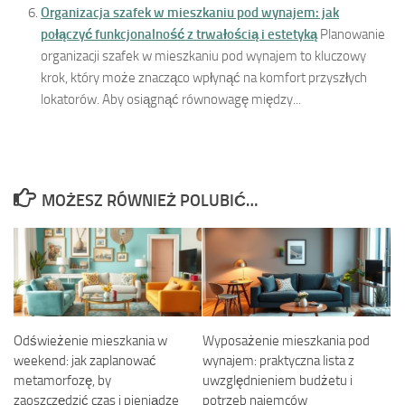
Organizacja szafek w mieszkaniu pod wynajem: jak
połączyć funkcjonalność z trwałością i estetyką
Planowanie
organizacji szafek w mieszkaniu pod wynajem to kluczowy
krok, który może znacząco wpłynąć na komfort przyszłych
lokatorów. Aby osiągnąć równowagę między...
MOŻESZ RÓWNIEŻ POLUBIĆ…
Odświeżenie mieszkania w
Wyposażenie mieszkania pod
weekend: jak zaplanować
wynajem: praktyczna lista z
metamorfozę, by
uwzględnieniem budżetu i
zaoszczędzić czas i pieniądze
potrzeb najemców