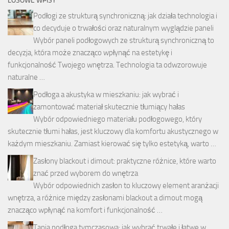
LOSOWE WPISY
Podłogi ze strukturą synchroniczną: jak działa technologia i
co decyduje o trwałości oraz naturalnym wyglądzie paneli
Wybór paneli podłogowych ze strukturą synchroniczną to
decyzja, która może znacząco wpłynąć na estetykę i
funkcjonalność Twojego wnętrza. Technologia ta odwzorowuje
naturalne …
Podłoga a akustyka w mieszkaniu: jak wybrać i
zamontować materiał skutecznie tłumiący hałas
Wybór odpowiedniego materiału podłogowego, który
skutecznie tłumi hałas, jest kluczowy dla komfortu akustycznego w
każdym mieszkaniu. Zamiast kierować się tylko estetyką, warto …
Zasłony blackout i dimout: praktyczne różnice, które warto
znać przed wyborem do wnętrza
Wybór odpowiednich zasłon to kluczowy element aranżacji
wnętrza, a różnice między zasłonami blackout a dimout mogą
znacząco wpłynąć na komfort i funkcjonalność …
Tania podłoga tymczasowa: jak wybrać trwałe i łatwe w