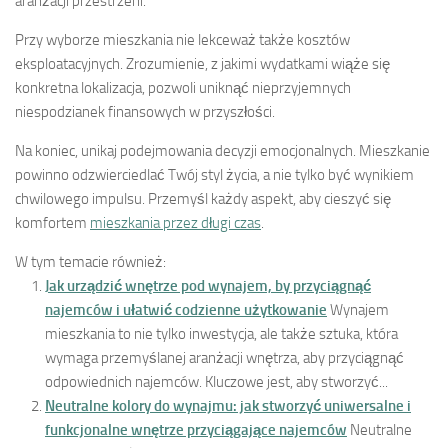
aranżacji przestrzeni.
Przy wyborze mieszkania nie lekceważ także kosztów
eksploatacyjnych. Zrozumienie, z jakimi wydatkami wiąże się
konkretna lokalizacja, pozwoli uniknąć nieprzyjemnych
niespodzianek finansowych w przyszłości.
Na koniec, unikaj podejmowania decyzji emocjonalnych. Mieszkanie
powinno odzwierciedlać Twój styl życia, a nie tylko być wynikiem
chwilowego impulsu. Przemyśl każdy aspekt, aby cieszyć się
komfortem
mieszkania przez długi czas
.
W tym temacie również:
Jak urządzić wnętrze pod wynajem, by przyciągnąć
najemców i ułatwić codzienne użytkowanie
Wynajem
mieszkania to nie tylko inwestycja, ale także sztuka, która
wymaga przemyślanej aranżacji wnętrza, aby przyciągnąć
odpowiednich najemców. Kluczowe jest, aby stworzyć...
Neutralne kolory do wynajmu: jak stworzyć uniwersalne i
funkcjonalne wnętrze przyciągające najemców
Neutralne