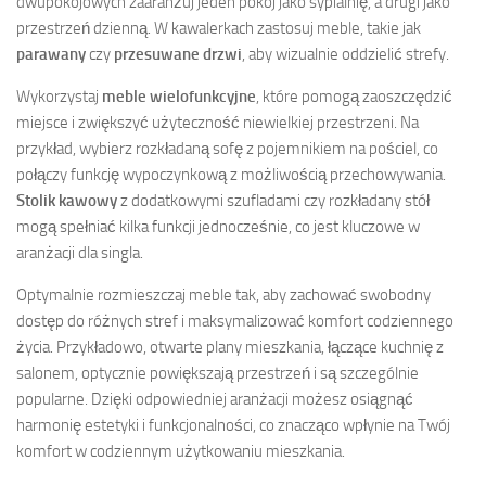
dwupokojowych zaaranżuj jeden pokój jako sypialnię, a drugi jako
przestrzeń dzienną. W kawalerkach zastosuj meble, takie jak
parawany
czy
przesuwane drzwi
, aby wizualnie oddzielić strefy.
Wykorzystaj
meble wielofunkcyjne
, które pomogą zaoszczędzić
miejsce i zwiększyć użyteczność niewielkiej przestrzeni. Na
przykład, wybierz rozkładaną sofę z pojemnikiem na pościel, co
połączy funkcję wypoczynkową z możliwością przechowywania.
Stolik kawowy
z dodatkowymi szufladami czy rozkładany stół
mogą spełniać kilka funkcji jednocześnie, co jest kluczowe w
aranżacji dla singla.
Optymalnie rozmieszczaj meble tak, aby zachować swobodny
dostęp do różnych stref i maksymalizować komfort codziennego
życia. Przykładowo, otwarte plany mieszkania, łączące kuchnię z
salonem, optycznie powiększają przestrzeń i są szczególnie
popularne. Dzięki odpowiedniej aranżacji możesz osiągnąć
harmonię estetyki i funkcjonalności, co znacząco wpłynie na Twój
komfort w codziennym użytkowaniu mieszkania.