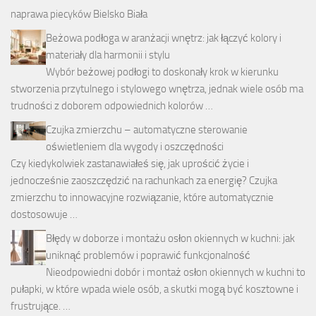
naprawa piecyków Bielsko Biała
Beżowa podłoga w aranżacji wnętrz: jak łączyć kolory i
materiały dla harmonii i stylu
Wybór beżowej podłogi to doskonały krok w kierunku
stworzenia przytulnego i stylowego wnętrza, jednak wiele osób ma
trudności z doborem odpowiednich kolorów …
Czujka zmierzchu – automatyczne sterowanie
oświetleniem dla wygody i oszczędności
Czy kiedykolwiek zastanawiałeś się, jak uprościć życie i
jednocześnie zaoszczędzić na rachunkach za energię? Czujka
zmierzchu to innowacyjne rozwiązanie, które automatycznie
dostosowuje …
Błędy w doborze i montażu osłon okiennych w kuchni: jak
uniknąć problemów i poprawić funkcjonalność
Nieodpowiedni dobór i montaż osłon okiennych w kuchni to
pułapki, w które wpada wiele osób, a skutki mogą być kosztowne i
frustrujące. …