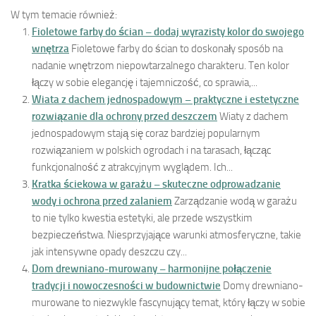
W tym temacie również:
Fioletowe farby do ścian – dodaj wyrazisty kolor do swojego
wnętrza
Fioletowe farby do ścian to doskonały sposób na
nadanie wnętrzom niepowtarzalnego charakteru. Ten kolor
łączy w sobie elegancję i tajemniczość, co sprawia,...
Wiata z dachem jednospadowym – praktyczne i estetyczne
rozwiązanie dla ochrony przed deszczem
Wiaty z dachem
jednospadowym stają się coraz bardziej popularnym
rozwiązaniem w polskich ogrodach i na tarasach, łącząc
funkcjonalność z atrakcyjnym wyglądem. Ich...
Kratka ściekowa w garażu – skuteczne odprowadzanie
wody i ochrona przed zalaniem
Zarządzanie wodą w garażu
to nie tylko kwestia estetyki, ale przede wszystkim
bezpieczeństwa. Niesprzyjające warunki atmosferyczne, takie
jak intensywne opady deszczu czy...
Dom drewniano-murowany – harmonijne połączenie
tradycji i nowoczesności w budownictwie
Domy drewniano-
murowane to niezwykle fascynujący temat, który łączy w sobie