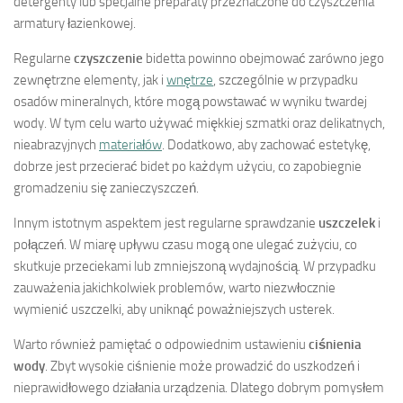
detergenty lub specjalne preparaty przeznaczone do czyszczenia
armatury łazienkowej.
Regularne
czyszczenie
bidetta powinno obejmować zarówno jego
zewnętrzne elementy, jak i
wnętrze
, szczególnie w przypadku
osadów mineralnych, które mogą powstawać w wyniku twardej
wody. W tym celu warto używać miękkiej szmatki oraz delikatnych,
nieabrazyjnych
materiałów
. Dodatkowo, aby zachować estetykę,
dobrze jest przecierać bidet po każdym użyciu, co zapobiegnie
gromadzeniu się zanieczyszczeń.
Innym istotnym aspektem jest regularne sprawdzanie
uszczelek
i
połączeń. W miarę upływu czasu mogą one ulegać zużyciu, co
skutkuje przeciekami lub zmniejszoną wydajnością. W przypadku
zauważenia jakichkolwiek problemów, warto niezwłocznie
wymienić uszczelki, aby uniknąć poważniejszych usterek.
Warto również pamiętać o odpowiednim ustawieniu
ciśnienia
wody
. Zbyt wysokie ciśnienie może prowadzić do uszkodzeń i
nieprawidłowego działania urządzenia. Dlatego dobrym pomysłem