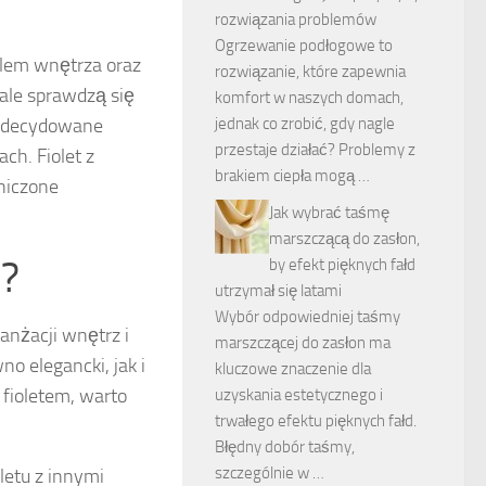
rozwiązania problemów
Ogrzewanie podłogowe to
ylem wnętrza oraz
rozwiązanie, które zapewnia
ale sprawdzą się
komfort w naszych domach,
jednak co zrobić, gdy nagle
 zdecydowane
przestaje działać? Problemy z
ch. Fiolet z
brakiem ciepła mogą …
niczone
Jak wybrać taśmę
marszczącą do zasłon,
i?
by efekt pięknych fałd
utrzymał się latami
Wybór odpowiedniej taśmy
ranżacji wnętrz i
marszczącej do zasłon ma
o elegancki, jak i
kluczowe znaczenie dla
fioletem, warto
uzyskania estetycznego i
trwałego efektu pięknych fałd.
Błędny dobór taśmy,
szczególnie w …
letu z innymi