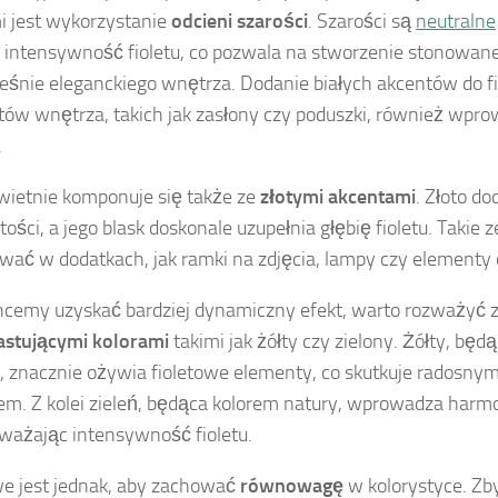
i jest wykorzystanie
odcieni szarości
. Szarości są
neutralne
 intensywność fioletu, co pozwala na stworzenie stonowane
eśnie eleganckiego wnętrza. Dodanie białych akcentów do f
ów wnętrza, takich jak zasłony czy poduszki, również wpro
.
świetnie komponuje się także ze
złotymi akcentami
. Złoto do
tości, a jego blask doskonale uzupełnia głębię fioletu. Taki
wać w dodatkach, jak ramki na zdjęcia, lampy czy elementy 
chcemy uzyskać bardziej dynamiczny efekt, warto rozważyć z
astującymi kolorami
takimi jak żółty czy zielony. Żółty, będ
, znacznie ożywia fioletowe elementy, co skutkuje radosny
m. Z kolei zieleń, będąca kolorem natury, wprowadza harmon
ażając intensywność fioletu.
e jest jednak, aby zachować
równowagę
w kolorystyce. Zb