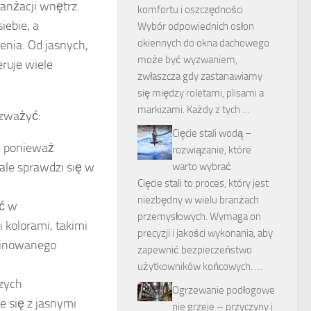
ranżacji wnętrz.
komfortu i oszczędności
iebie, a
Wybór odpowiednich osłon
okiennych do okna dachowego
nia. Od jasnych,
może być wyzwaniem,
eruje wiele
zwłaszcza gdy zastanawiamy
się między roletami, plisami a
markizami. Każdy z tych …
ozważyć:
Cięcie stali wodą –
ń, ponieważ
rozwiązanie, które
ale sprawdzi się w
warto wybrać
Cięcie stali to proces, który jest
niezbędny w wielu branżach
ać w
przemysłowych. Wymaga on
kolorami, takimi
precyzji i jakości wykonania, aby
afinowanego
zapewnić bezpieczeństwo
użytkowników końcowych. …
szych
Ogrzewanie podłogowe
 się z jasnymi
nie grzeje – przyczyny i