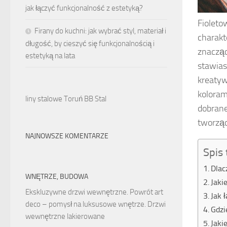
jak łączyć funkcjonalność z estetyką?
Fioleto
Firany do kuchni: jak wybrać styl, materiał i
charakt
długość, by cieszyć się funkcjonalnością i
znacząc
estetyką na lata
stawias
kreatyw
koloram
liny stalowe Toruń BB Stal
dobrane
tworząc
NAJNOWSZE KOMENTARZE
Spis 
Dlac
WNĘTRZE, BUDOWA
Jaki
Ekskluzywne drzwi wewnętrzne. Powrót art
Jak 
deco – pomysł na luksusowe wnętrze. Drzwi
Gdzi
wewnętrzne lakierowane
Jaki