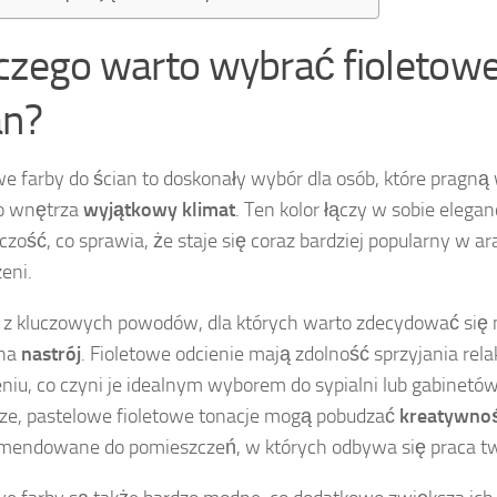
czego warto wybrać fioletowe
an?
we farby do ścian to doskonały wybór dla osób, które pragn
o wnętrza
wyjątkowy klimat
. Ten kolor łączy w sobie elegan
czość, co sprawia, że staje się coraz bardziej popularny w ar
eni.
z kluczowych powodów, dla których warto zdecydować się na 
na
nastrój
. Fioletowe odcienie mają zdolność sprzyjania rela
niu, co czyni je idealnym wyborem do sypialni lub gabinetów.
sze, pastelowe fioletowe tonacje mogą pobudzać
kreatywno
mendowane do pomieszczeń, w których odbywa się praca tw