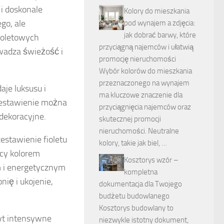
i doskonale
Kolory do mieszkania
go, ale
pod wynajem a zdjęcia:
jak dobrać barwy, które
ioletowych
przyciągną najemców i ułatwią
wadza świeżość i
promocję nieruchomości
Wybór kolorów do mieszkania
przeznaczonego na wynajem
daje luksusu i
ma kluczowe znaczenie dla
e zestawienie można
przyciągnięcia najemców oraz
dekoracyjne.
skutecznej promocji
nieruchomości. Neutralne
estawienie fioletu
kolory, takie jak biel, …
ący kolorem
Kosztorys wzór –
m i energetycznym
kompletna
ię i ukojenie,
dokumentacja dla Twojego
budżetu budowlanego
Kosztorys budowlany to
yt intensywne
niezwykle istotny dokument,