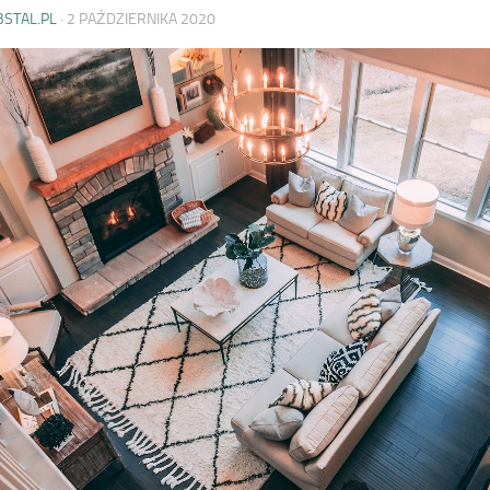
BSTAL.PL
·
2 PAŹDZIERNIKA 2020