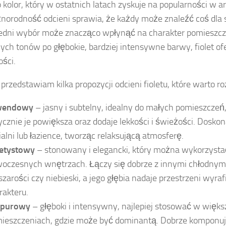
to kolor, który w ostatnich latach zyskuje na popularności w a
żnorodność odcieni sprawia, że każdy może znaleźć coś dla s
dni wybór może znacząco wpłynąć na charakter pomieszcze
nych tonów po głębokie, bardziej intensywne barwy, fiolet of
ści.
 przedstawiam kilka propozycji odcieni fioletu, które warto r
wendowy
– jasny i subtelny, idealny do małych pomieszcze
ycznie je powiększa oraz dodaje lekkości i świeżości. Doskon
ialni lub łazience, tworząc relaksującą atmosferę.
etystowy
– stonowany i elegancki, który można wykorzyst
oczesnych wnętrzach. Łączy się dobrze z innymi chłodnymi 
 szarości czy niebieski, a jego głębia nadaje przestrzeni wyr
rakteru.
rpurowy
– głęboki i intensywny, najlepiej stosować w więk
ieszczeniach, gdzie może być dominantą. Dobrze komponuje