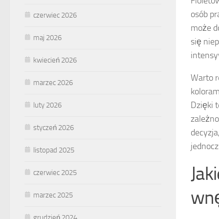
Fioleto
osób pr
czerwiec 2026
może do
maj 2026
się nie
intensy
kwiecień 2026
Warto r
marzec 2026
koloram
Dzięki 
luty 2026
zależno
styczeń 2026
decyzja
jednoc
listopad 2025
Jak
czerwiec 2025
wnę
marzec 2025
grudzień 2024