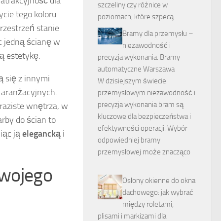
atrakcyjność dla
szczeliny czy różnice w
cie tego koloru
poziomach, które szpecą …
przestrzeń stanie
Bramy dla przemysłu –
c jedną ścianę w
niezawodność i
ą estetykę.
precyzja wykonania. Bramy
automatyczne Warszawa
 się z innymi
W dzisiejszym świecie
i aranżacyjnych.
przemysłowym niezawodność i
precyzja wykonania bram są
raziste wnętrza, w
kluczowe dla bezpieczeństwa i
arby do ścian to
efektywności operacji. Wybór
iąc ją
elegancką
i
odpowiedniej bramy
przemysłowej może znacząco
…
swojego
Osłony okienne do okna
dachowego: jak wybrać
między roletami,
plisami i markizami dla