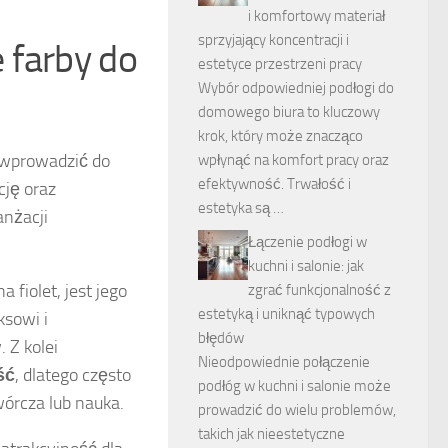
i komfortowy materiał
sprzyjający koncentracji i
 farby do
estetyce przestrzeni pracy
Wybór odpowiedniej podłogi do
domowego biura to kluczowy
krok, który może znacząco
ą wprowadzić do
wpłynąć na komfort pracy oraz
efektywność. Trwałość i
cję oraz
estetyka są …
anżacji
Łączenie podłogi w
kuchni i salonie: jak
fiolet, jest jego
zgrać funkcjonalność z
estetyką i uniknąć typowych
ksowi i
błędów
 Z kolei
Nieodpowiednie połączenie
ść
, dlatego często
podłóg w kuchni i salonie może
órcza lub nauka.
prowadzić do wielu problemów,
takich jak nieestetyczne