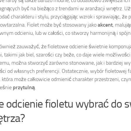
we farby są także bardzo modne, co dodatkowo zwiększa ich 
agnących być na bieżąco z trendami w aranżacji wnętrz. Uży
dać charakteru i stylu, przyciągając wzrok i sprawiając, że 
powtarzalna. Fiolet może być stosowany jako
akcent
, malują
wnym odcieniu, lub w całości, co stworzy harmonijną i spójn
ównież zauważyć, że fioletowe odcienie świetnie komponują
i, takimi jak biel, szarości czy beże, co daje wiele możliwośc
temu, można stworzyć zarówno stonowane, jak i bardziej wy
ści od własnych preferencji. Ostatecznie, wybór fioletowej f
, która może całkowicie odmienić charakter przestrzeni, czyn
ześnie
przytulną
.
ie odcienie fioletu wybrać do 
trza?