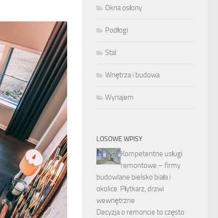
Okna osłony
Podłogi
Stal
Wnętrza i budowa
Wynajem
LOSOWE WPISY
Kompetentne usługi
remontowe – firmy
budowlane bielsko biała i
okolice. Płytkarz, drzwi
wewnętrzne
Decyzja o remoncie to często