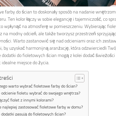
we farby do ścian to doskonały sposób na nadanie wnętrzo
eru. Ten kolor łączy w sobie elegancję i tajemniczość, co sp
o wpłynąć na atmosferę w pomieszczeniu. Wybierając fiolet,
z na modny odcień, ale także tworzysz przestrzeń sprzyjając
ności. Warto zastanowić się nad odcieniami oraz ich zesta
i, by uzyskać harmonijną aranżację, która odzwierciedli Tw
 dodatki do fioletowych ścian mogą z kolei dodać świeżości
 idealne miejsce do życia.
treści
zego warto wybrać fioletowe farby do ścian?
e odcienie fioletu wybrać do swojego wnętrza?
łączyć fiolet z innymi kolorami?
e najlepiej zastosować fioletowe farby w domu?
e dodatki pasują do fioletowych ścian?