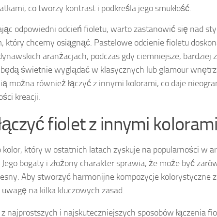
atkami, co tworzy kontrast i podkreśla jego smukłość.
jąc odpowiedni odcień fioletu, warto zastanowić się nad st
, który chcemy osiągnąć. Pastelowe odcienie fioletu doskon
ynawskich aranżacjach, podczas gdy ciemniejsze, bardziej
 będą świetnie wyglądać w klasycznych lub glamour wnętrza
ią można również łączyć z innymi kolorami, co daje nieogra
ści kreacji.
 łączyć fiolet z innymi koloram
to kolor, który w ostatnich latach zyskuje na popularności w a
 Jego bogaty i złożony charakter sprawia, że może być zarówn
sny. Aby stworzyć harmonijne kompozycje kolorystyczne z 
 uwagę na kilka kluczowych zasad.
z najprostszych i najskuteczniejszych sposobów łączenia fio