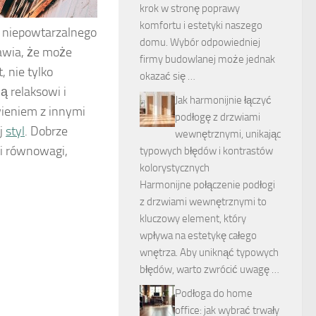
krok w stronę poprawy
komfortu i estetyki naszego
m niepowtarzalnego
domu. Wybór odpowiedniej
rawia, że może
firmy budowlanej może jednak
 nie tylko
okazać się …
ą relaksowi i
Jak harmonijnie łączyć
wieniem z innymi
podłogę z drzwiami
ój
styl
. Dobrze
wewnętrznymi, unikając
 i równowagi,
typowych błędów i kontrastów
kolorystycznych
Harmonijne połączenie podłogi
z drzwiami wewnętrznymi to
kluczowy element, który
wpływa na estetykę całego
wnętrza. Aby uniknąć typowych
błędów, warto zwrócić uwagę …
Podłoga do home
office: jak wybrać trwały