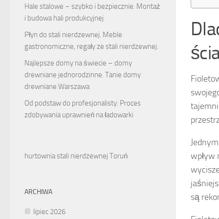
Hale stalowe – szybko i bezpiecznie. Montaż
i budowa hali produkcyjnej
Dla
Płyn do stali nierdzewnej. Meble
ści
gastronomiczne, regały ze stali nierdzewnej.
Najlepsze domy na świecie – domy
drewniane jednorodzinne. Tanie domy
Fioleto
drewniane Warszawa
swojeg
Od podstaw do profesjonalisty: Proces
tajemni
zdobywania uprawnień na ładowarki
przestrz
Jednym 
wpływ 
hurtownia stali nierdzewnej Toruń
wycisze
jaśniej
ARCHIWA
są reko
lipiec 2026