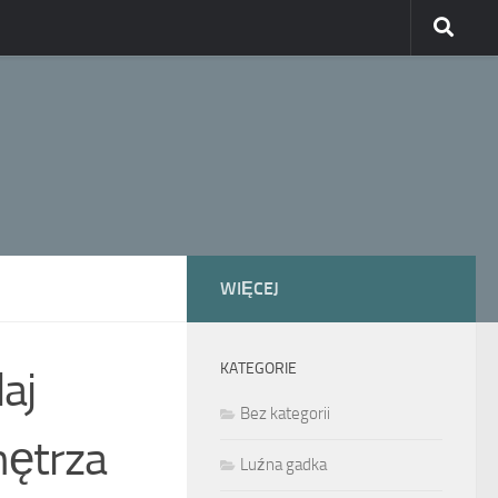
WIĘCEJ
KATEGORIE
aj
Bez kategorii
nętrza
Luźna gadka