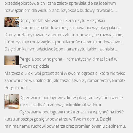
przedsiębiorców, a ich liczne zalety sprawiają, że są idealnym
rozwiązaniem dla wielu branż. Szybkość budowy, trwałość …
Domy prefabrykowane z keramzytu – szybka i
ekonomiczna budowa przy zachowaniu wysokiej jakości
Domy prefabrykowane z keramzytu to innowacyjne rozwiązanie,
które zyskuje coraz większą popularność na rynku budowlanym.
Dzięki unikalnym właściwościom keramzytu, takim jak niska …
Pergola pod winogrona – romantyczny klimat i cień w
Twoim ogrodzie
Marzysz o urokliwej przestrzeni w swoim ogrodzie, która nie tylko
zapewni cień w upalne dni, ale także stworzy romantyczny klimat?
Pergola pod …
Ogrzewanie podłogowe a kurz: jak ograniczyć unoszenie
kurzu i zadbać o zdrowy mikroklimat w domu
Ogrzewanie podłogowe może znacznie wpłynąć na ilość
kurzu unoszącego się w powietrzu w Twoim domu. Dzięki
minimalnemu ruchowi powietrza oraz promieniowaniu cieplnemu,