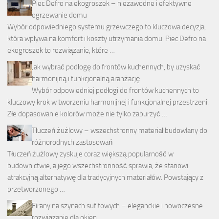
Piec Defro na ekogroszek – niezawodne i efektywne
ogrzewanie domu
Wybór odpowiedniego systemu grzewczego to kluczowa decyzja,
która wpływa na komfort i koszty utrzymania domu. Piec Defro na
ekogroszek to rozwiązanie, które …
Jak wybrać podłogę do frontów kuchennych, by uzyskać
harmonijną i funkcjonalną aranżację
Wybór odpowiedniej podłogi do frontów kuchennych to
kluczowy krok w tworzeniu harmonijnej i funkcjonalnej przestrzeni.
Złe dopasowanie kolorów może nie tylko zaburzyć …
Tłuczeń żużlowy – wszechstronny materiał budowlany do
różnorodnych zastosowań
Tłuczeń żużlowy zyskuje coraz większą popularność w
budownictwie, a jego wszechstronność sprawia, że stanowi
atrakcyjną alternatywę dla tradycyjnych materiałów. Powstający z
przetworzonego …
Firany na szynach sufitowych – eleganckie i nowoczesne
rozwiązanie dla okien