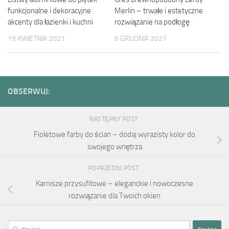
funkcjonalne i dekoracyjne
Merlin – trwałe i estetyczne
akcenty dla łazienki i kuchni
rozwiązanie na podłogę
19 KWIETNIA 2021
6 GRUDNIA 2021
OBSERWUJ:
NASTĘPNY POST
Fioletowe farby do ścian – dodaj wyrazisty kolor do
swojego wnętrza
POPRZEDNI POST
Karnisze przysufitowe – eleganckie i nowoczesne
rozwiązanie dla Twoich okien
Szukaj: