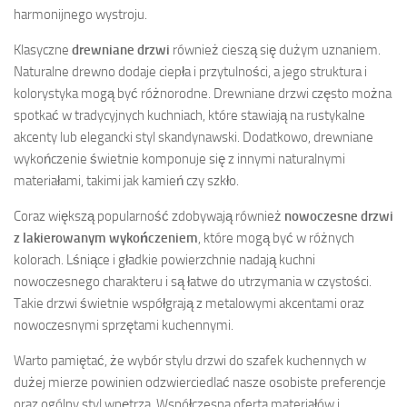
harmonijnego wystroju.
Klasyczne
drewniane drzwi
również cieszą się dużym uznaniem.
Naturalne drewno dodaje ciepła i przytulności, a jego struktura i
kolorystyka mogą być różnorodne. Drewniane drzwi często można
spotkać w tradycyjnych kuchniach, które stawiają na rustykalne
akcenty lub elegancki styl skandynawski. Dodatkowo, drewniane
wykończenie świetnie komponuje się z innymi naturalnymi
materiałami, takimi jak kamień czy szkło.
Coraz większą popularność zdobywają również
nowoczesne drzwi
z lakierowanym wykończeniem
, które mogą być w różnych
kolorach. Lśniące i gładkie powierzchnie nadają kuchni
nowoczesnego charakteru i są łatwe do utrzymania w czystości.
Takie drzwi świetnie współgrają z metalowymi akcentami oraz
nowoczesnymi sprzętami kuchennymi.
Warto pamiętać, że wybór stylu drzwi do szafek kuchennych w
dużej mierze powinien odzwierciedlać nasze osobiste preferencje
oraz ogólny styl wnętrza. Współczesna oferta materiałów i