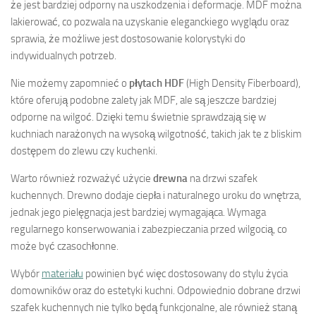
że jest bardziej odporny na uszkodzenia i deformacje. MDF można
lakierować, co pozwala na uzyskanie eleganckiego wyglądu oraz
sprawia, że możliwe jest dostosowanie kolorystyki do
indywidualnych potrzeb.
Nie możemy zapomnieć o
płytach HDF
(High Density Fiberboard),
które oferują podobne zalety jak MDF, ale są jeszcze bardziej
odporne na wilgoć. Dzięki temu świetnie sprawdzają się w
kuchniach narażonych na wysoką wilgotność, takich jak te z bliskim
dostępem do zlewu czy kuchenki.
Warto również rozważyć użycie
drewna
na drzwi szafek
kuchennych. Drewno dodaje ciepła i naturalnego uroku do wnętrza,
jednak jego pielęgnacja jest bardziej wymagająca. Wymaga
regularnego konserwowania i zabezpieczania przed wilgocią, co
może być czasochłonne.
Wybór
materiału
powinien być więc dostosowany do stylu życia
domowników oraz do estetyki kuchni. Odpowiednio dobrane drzwi
szafek kuchennych nie tylko będą funkcjonalne, ale również staną