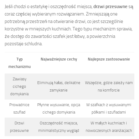
Jeśli chodzi o estetykę i oszczędność miejsca,
drzwi przesuwne
są
coraz częściej wybieranym rozwiązaniem. Zmniejszają one
potrzebną przestrzeń na otwieranie drzwi, co jest szczególnie
korzystne w mniejszych kuchniach. Tego typu mechanizm sprawia,
że dostęp do zawartości szafek jest łatwy, a powierzchnia
pozostaje schludna.
Typ
Najważniejsze cechy
Najlepsze zastosowanie
mechanizmu
Zawiasy
Eliminują hałas, delikatne
Wszędzie, gdzie zależy nam
cichego
zamykanie
na komforcie
domykania
Prowadnice
Płynne wysuwanie, opcja
W szafkach z wysuwanymi
szuflad
cichego domykania
półkami i szufladami
Drzwi
Oszczędność miejsca,
W małych kuchniach i
przesuwne
minimalistyczny wygląd
nowoczesnych aranżacjach