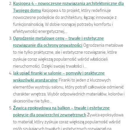
Kasjopea 4 – nowoczesne rozwiązania architektoniczne dla
Twojego domu
Kasjopea 4 to projekt, który redefiniuje
nowoczesne podejście do architektury, łącząc innowacje z
funkcjonalnością. W dobie rosnącej potrzeby komfortu i
efektywności energetycznej,...
Ogrodzenie metalowe ceny – trwałe i estetyczne
rozwiązanie dla ochrony prywatności
Ogrodzenia metalowe
to nie tylko praktyczne, ale i estetyczne rozwiązanie, które
zyskuje coraz większą popularność wśród właścicieli
nieruchomości. Dzięki swojej trwałości i...
Jak upiąć firanki w salonie – pomysły i praktyczne
wskazówki aranżacyjne
Firanki to jeden z kluczowych
elementów wystroju salonu, który potrafi całkowicie odmienić
charakter wnętrza. Wybór odpowiednich materiałów, kolorów i
akcesoriów nie tylko...
Żywica epoksydowa na balkon – trwałe i estetyczne
pokrycie dla powierzchni zewnętrznych
Żywica epoksydowa
to materiał, który zyskuje coraz większą popularność wśród
osób szukających trwałych i estetycznych rozwiązań na