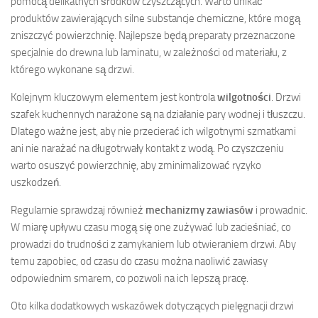
pomocą delikatnych środków czyszczących. Warto unikać
produktów zawierających silne substancje chemiczne, które mogą
zniszczyć powierzchnię. Najlepsze będą preparaty przeznaczone
specjalnie do drewna lub laminatu, w zależności od materiału, z
którego wykonane są drzwi.
Kolejnym kluczowym elementem jest kontrola
wilgotności
. Drzwi
szafek kuchennych narażone są na działanie pary wodnej i tłuszczu.
Dlatego ważne jest, aby nie przecierać ich wilgotnymi szmatkami
ani nie narażać na długotrwały kontakt z wodą. Po czyszczeniu
warto osuszyć powierzchnię, aby zminimalizować ryzyko
uszkodzeń.
Regularnie sprawdzaj również
mechanizmy zawiasów
i prowadnic.
W miarę upływu czasu mogą się one zużywać lub zacieśniać, co
prowadzi do trudności z zamykaniem lub otwieraniem drzwi. Aby
temu zapobiec, od czasu do czasu można naoliwić zawiasy
odpowiednim smarem, co pozwoli na ich lepszą pracę.
Oto kilka dodatkowych wskazówek dotyczących pielęgnacji drzwi