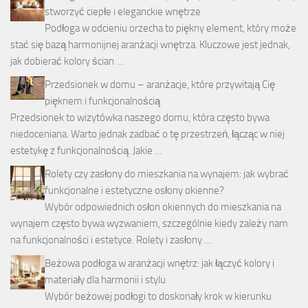
stworzyć ciepłe i eleganckie wnętrze
Podłoga w odcieniu orzecha to piękny element, który może
stać się bazą harmonijnej aranżacji wnętrza. Kluczowe jest jednak,
jak dobierać kolory ścian …
Przedsionek w domu – aranżacje, które przywitają Cię
pięknem i funkcjonalnością
Przedsionek to wizytówka naszego domu, która często bywa
niedoceniana. Warto jednak zadbać o tę przestrzeń, łącząc w niej
estetykę z funkcjonalnością. Jakie …
Rolety czy zasłony do mieszkania na wynajem: jak wybrać
funkcjonalne i estetyczne osłony okienne?
Wybór odpowiednich osłon okiennych do mieszkania na
wynajem często bywa wyzwaniem, szczególnie kiedy zależy nam
na funkcjonalności i estetyce. Rolety i zasłony …
Beżowa podłoga w aranżacji wnętrz: jak łączyć kolory i
materiały dla harmonii i stylu
Wybór beżowej podłogi to doskonały krok w kierunku