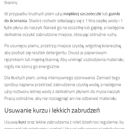
tkaniny.
W przypadku trudnych plam użyj
miękkiej szczoteczki
lub
gumki
do ścierania
. Stwórz roztwór składający się z 1 litra ciepłej wody i 1
łyżki płynu do naczyń. Nanieś go na szczotkę lub gąbkę, a następnie
delikatnie oczyść zabrudzone miejsce, stosując ostrożne ruchy.
Po usunięciu plamy, przetrzyj miejsce czystą, wilgotną ściereczką,
aby pozbyć się resztek detergentu. Osusz je papierowym
ręcznikiem lub miękką tkaniną. Aby uniknąć uszkodzenia materiału,
nigdy nie szoruj go energicznie.
Dla tłustych plam, unikaj intensywnego szorowania. Zamiast tego
spróbuj najpierw przetrzeć zabrudzenie czystą wodą, a następnie
użyj roztworu letniej wody z delikatnym płynem do mycia naczyń.
Pracuj ostrożnie, aby nie rozciągnąć ani nie odbarwić materiału.
Usuwanie kurzu i lekkich zabrudzeń
Usuwaj
kurz
oraz lekkie zabrudzenia z rolet dzień noc regularnie, by
zapewnić ich estetyczny wygląd. Używaj odkurzacza z końcówką ze