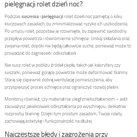
pielęgnacji rolet dzień noc?
Podczas
suszenia
i
pielęgnacji
rolet dzień noc pamiętaj o kilku
kluczowych zasadach, by zminimalizować ryzyko ich uszkodzenia.
Po umyciu rolet, pozostaw je rozwinięte, by zapewnić swobodny
przepływ powietrza i równomierne schnięcie. Unikaj składania oraz
zwijania rolet, dopóki nie będą całkowicie suche, ponieważ może to
prowadzić do zagnieceń i odkształceń.
Nie susz rolet w pobliżu źródeł ciepła, takich jak kaloryfery czy
suszarki, ponieważ gorące powietrze może deformować tkaniny.
Staraj się zapewnić dobrą wentylację pomieszczenia, aby
przyspieszyć proces schnięcia oraz ograniczyć rozwój pleśni.
Monitoruj również, czy materiał nie uległ zniekształceniom – jeśli
zauważysz jakiekolwiek odkształcenia po wyschnięciu, delikatnie
rozprostuj tkaninę. Dzięki tym prostym zasadom, Twoje rolety
zachowają estetykę i funkcjonalność na dłużej.
Najczęstsze błędy i zagrożenia przy