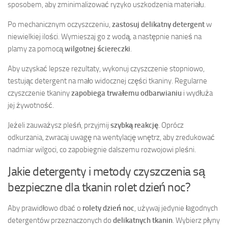
sposobem, aby zminimalizować ryzyko uszkodzenia materiału.
Po mechanicznym oczyszczeniu,
zastosuj delikatny detergent
w
niewielkiej ilości. Wymieszaj go z wodą, a następnie nanieś na
plamy za pomocą
wilgotnej ściereczki
.
Aby uzyskać lepsze rezultaty, wykonuj czyszczenie stopniowo,
testując detergent na mało widocznej części tkaniny. Regularne
czyszczenie tkaniny
zapobiega trwałemu odbarwianiu
i wydłuża
jej żywotność.
Jeżeli zauważysz pleśń, przyjmij
szybką reakcję
. Oprócz
odkurzania, zwracaj uwagę na wentylację wnętrz, aby zredukować
nadmiar wilgoci, co zapobiegnie dalszemu rozwojowi pleśni.
Jakie detergenty i metody czyszczenia są
bezpieczne dla tkanin rolet dzień noc?
Aby prawidłowo dbać o
rolety dzień noc
, używaj jedynie łagodnych
detergentów przeznaczonych do
delikatnych tkanin
. Wybierz płyny