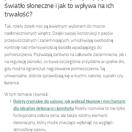
światło słoneczne i jak to wpływa na ich
trwałość?
Tak, rolety dzień-noc są świetnym wyborem do mocno
nasłonecznionych wnętrz. Dzięki swojej konstrukcji z pasów
przepuszczalnych i zaciemniających, umożliwiają swobodną
kontrolę nad intensywnością światła wpadającego do
pomieszczenia. Pozwalają zarówno na całkowite zaciemnienie, jak i
na regulację jasności, co bywa szczególnie przydatne w upalne dni,
gdy można ograniczyć nagrzewanie pomieszczenia. Są
uniwersalne, dobrze sprawdzają się w kuchni, salonie, sypialni czy
łazience.
W tym temacie również:
Rolety rzymskie do salonu: jak wybrać tkaninę i mechanizm
dla idealnej dekoracji i komfortu
Rolety rzymskie to nie tylko
funkcjonalna osłona okna, ale także istotny element
dekoracyjny, który może znacząco wpłynąć na wygląd i
atmosferę salonu....