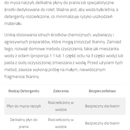
do mycia naczyń, delikatne płyny do prania lub specjalistyczne
środki dedykowane do rolet. Ważne jest, aby woda była letnia, a
detergenty rozcieńczone, co minimalizuje ryzyko uszkodzeń
materiału.
Unikaj stosowania silnych środków chemicznych, wybielaczy i
agresywnych preparatów, które mogą zniszczyć tkaniny. Zamiast
tego, rozważ domowe metody czyszczenia, takie jak mieszanka
wody z octem (proporcja 1:1 lub 1 część octu na 3 części wody) lub
pasta z sody oczyszczonej zmieszana z wodą. Przed użyciem tych
metod, zawsze wykonaj próbę na małym, niewidocznym
fragmencie tkaniny.
Rodzaj Detergentu
Zalecenia
Bezpieczeństwo
Rozcieńczony w
Płyn do mycia naczyń
Bezpieczny dla tkanin
wodzie
Delikatny płyn do
Rozcieńczony w
Bezpieczny dla tkanin
prania
wodzie