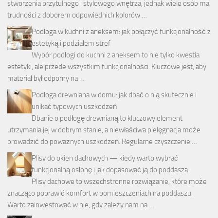
stworzenia przytulnego i stylowego wnętrza, jednak wiele osób ma
trudności z doborem odpowiednich kolorów …
Podłoga w kuchni z aneksem: jak połączyć funkcjonalność z
estetyką i podziałem stref
Wybór podłogi do kuchni z aneksem to nie tylko kwestia
estetyki, ale przede wszystkim funkcjonalności. Kluczowe jest, aby
materiał był odporny na …
Podłoga drewniana w domu: jak dbać o nią skutecznie i
unikać typowych uszkodzeń
Dbanie o podłogę drewnianą to kluczowy element
utrzymania jej w dobrym stanie, a niewłaściwa pielęgnacja może
prowadzić do poważnych uszkodzeń. Regularne czyszczenie …
Plisy do okien dachowych — kiedy warto wybrać
funkcjonalną osłonę i jak dopasować ją do poddasza
Plisy dachowe to wszechstronne rozwiązanie, które może
znacząco poprawić komfort w pomieszczeniach na poddaszu.
Warto zainwestować w nie, gdy zależy nam na …