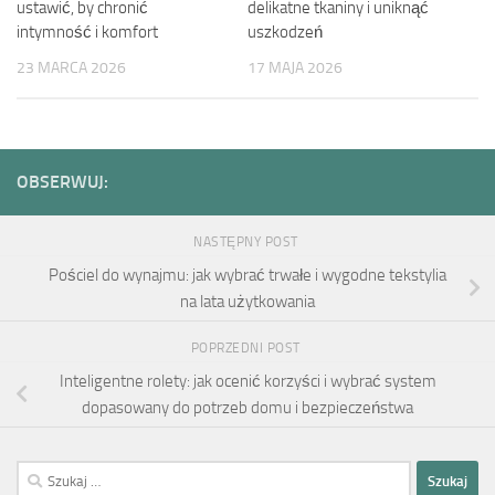
ustawić, by chronić
delikatne tkaniny i uniknąć
intymność i komfort
uszkodzeń
23 MARCA 2026
17 MAJA 2026
OBSERWUJ:
NASTĘPNY POST
Pościel do wynajmu: jak wybrać trwałe i wygodne tekstylia
na lata użytkowania
POPRZEDNI POST
Inteligentne rolety: jak ocenić korzyści i wybrać system
dopasowany do potrzeb domu i bezpieczeństwa
Szukaj: