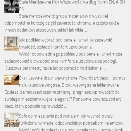
Stale Nierdzewne i Ich Właściwości według Norm EN, AISI i
PN
Stale nierdzewne to grupa materiałów o wysokiej
odporności na korozję dzięki zawartości chromu, a często także
innych dodatków stopowych, takich jak nikiel …
Jaki podkład wybrać pod panele i winyl, by zapewnić
trwałość, izolację i komfort użytkowania
Wybór odpowiedniego podkładu pod panele i winyl może
zadecydować o trwałości oraz komforcie użytkowania podłogi.
Kluczowe parametry, takie jak odporność na ściskanie …
Ekskluzywne drzwi wewnętrzne. Powrót art deco – pomysł
na luksusowe wnętrze. Drzwi wewnętrzne lakierowane
Czujesz, że nadszedł czas na zmianę i pragniesz wprowadzić do
swojego mieszkania więcej elegancji? Ponownie powraca styl art
deco, który pozwala wprowadzić …
Sofa do mieszkania pod wynajem: jak wybrać trwały i
funkcjonalny mebel odpowiadający potrzebom najemców
Wybór sofy do mieszkania pod wynajem to kluczowy krok,