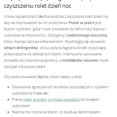
czyszczeniu rolet dzień noc
Unikaj najczęstszych błędów podczas czyszczenia rolet dzień noc,
aby nie doprowadzić do ich zniszczenia.
Pranie w pralce
jest
dużym ryzykiem, gdyż może prowadzić do deformacji tkaniny i
uszkodzenia mechanizmu. Zrezygnuj z
nadmiernego moczenia
,
które również sprzyja odbarwieniom. Wystrzegaj się używania
silnych detergentów
; stosuj jedynie łagodne środki czyszczące
przeznaczone do delikatnych tkanin. Intensywne szorowanie
prowadzi do zniszczenia apretury, a
niedokładne suszenie
może
sprzyjać rozwojowi pleśni.
Oto podsumowanie błędów, które należy unikać:
Stosowanie agresywnych środków czyszczących z ryzykiem
uszkodzenia materiału.
Pranie
rolety w pralce, co może prowadzić
do trwałych
uszkodzeń.
Nadmierne moczenie tkanin, co skutkuje deformacjami.