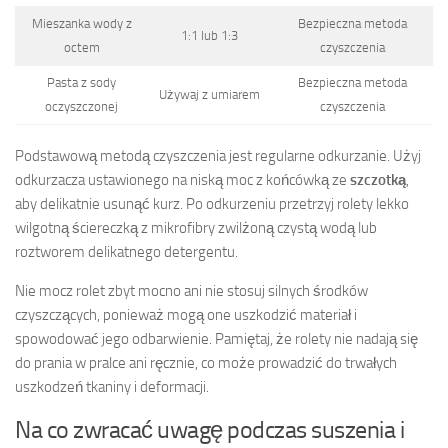
Mieszanka wody z
Bezpieczna metoda
1:1 lub 1:3
octem
czyszczenia
Pasta z sody
Bezpieczna metoda
Używaj z umiarem
oczyszczonej
czyszczenia
Podstawową metodą czyszczenia jest regularne odkurzanie. Użyj
odkurzacza ustawionego na niską moc z końcówką ze
szczotką
,
aby delikatnie usunąć kurz. Po odkurzeniu przetrzyj rolety lekko
wilgotną ściereczką z mikrofibry zwilżoną czystą wodą lub
roztworem delikatnego detergentu.
Nie mocz rolet zbyt mocno ani nie stosuj silnych środków
czyszczących, ponieważ mogą one uszkodzić materiał i
spowodować jego odbarwienie. Pamiętaj, że rolety nie nadają się
do prania w pralce ani ręcznie, co może prowadzić do trwałych
uszkodzeń tkaniny i deformacji.
Na co zwracać uwagę podczas suszenia i