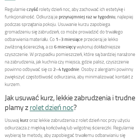
Regularnie
czyść
rolety dzień noc, aby zachować ich estetykę i
funkcjonalność. Odkurzaj je
przynajmniej raz w tygodniu
, najlepiej
podczas sprzątania pokoju. Usuwanie kurzu zapobiega
gromadzeniu się zabrudzeń, co może prowadzić do trwałego
odbarwienia materiału. Co
1–3 miesiące
przecieraj je lekko
zwilżoną ściereczką, a co
6 miesięcy
wykonuj dokładniejsze
czyszczenie. W przypadku pomieszczeń, które są bardziej narażone
na zabrudzenia, jak kuchnia czy miejsca, gdzie palisz, czyszczenie
powinno odbywać się co
2–4 tygodnie
. Osoby z alergiami powinny
zwiększyć częstotliwość odkurzania, aby minimalizować kontakt z
kurzem.
Jak usuwać kurz, lekkie zabrudzenia i trudne
plamy z
rolet dzień noc
?
Usuwaj
kurz
oraz lekkie zabrudzenia z rolet dzień noc przy użyciu
odkurzacza z miękką końcówką lub wilgotnej ściereczki. Regularnie
wybieraj te metody, aby zapobiegać trwałemu odbarwianiu się