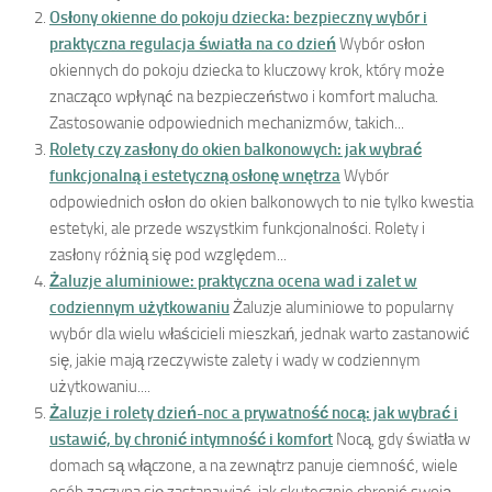
Osłony okienne do pokoju dziecka: bezpieczny wybór i
praktyczna regulacja światła na co dzień
Wybór osłon
okiennych do pokoju dziecka to kluczowy krok, który może
znacząco wpłynąć na bezpieczeństwo i komfort malucha.
Zastosowanie odpowiednich mechanizmów, takich...
Rolety czy zasłony do okien balkonowych: jak wybrać
funkcjonalną i estetyczną osłonę wnętrza
Wybór
odpowiednich osłon do okien balkonowych to nie tylko kwestia
estetyki, ale przede wszystkim funkcjonalności. Rolety i
zasłony różnią się pod względem...
Żaluzje aluminiowe: praktyczna ocena wad i zalet w
codziennym użytkowaniu
Żaluzje aluminiowe to popularny
wybór dla wielu właścicieli mieszkań, jednak warto zastanowić
się, jakie mają rzeczywiste zalety i wady w codziennym
użytkowaniu....
Żaluzje i rolety dzień-noc a prywatność nocą: jak wybrać i
ustawić, by chronić intymność i komfort
Nocą, gdy światła w
domach są włączone, a na zewnątrz panuje ciemność, wiele