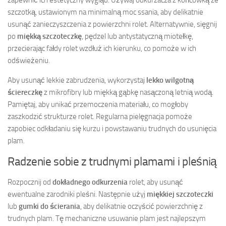
szczotką, ustawionym na minimalną moc ssania, aby delikatnie
usunąć zanieczyszczenia z powierzchni rolet. Alternatywnie, sięgnij
po
miękką szczoteczkę
, pędzel lub antystatyczną miotełkę,
przecierając fałdy rolet wzdłuż ich kierunku, co pomoże w ich
odświeżeniu.
Aby usunąć lekkie zabrudzenia, wykorzystaj
lekko wilgotną
ściereczkę
z mikrofibry lub miękką gąbkę nasączoną letnią wodą.
Pamiętaj, aby unikać przemoczenia materiału, co mogłoby
zaszkodzić strukturze rolet. Regularna pielęgnacja pomoże
zapobiec odkładaniu się kurzu i powstawaniu trudnych do usunięcia
plam.
Radzenie sobie z trudnymi plamami i pleśnią
Rozpocznij od
dokładnego odkurzenia
rolet, aby usunąć
ewentualne zarodniki pleśni. Następnie użyj
miękkiej szczoteczki
lub
gumki do ścierania
, aby delikatnie oczyścić powierzchnię z
trudnych plam. Tę mechaniczne usuwanie plam jest najlepszym