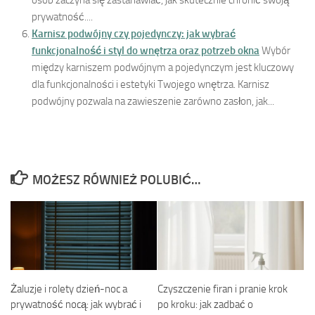
osób zaczyna się zastanawiać, jak skutecznie chronić swoją
prywatność....
Karnisz podwójny czy pojedynczy: jak wybrać
funkcjonalność i styl do wnętrza oraz potrzeb okna
Wybór
między karniszem podwójnym a pojedynczym jest kluczowy
dla funkcjonalności i estetyki Twojego wnętrza. Karnisz
podwójny pozwala na zawieszenie zarówno zasłon, jak...
MOŻESZ RÓWNIEŻ POLUBIĆ…
Żaluzje i rolety dzień-noc a
Czyszczenie firan i pranie krok
prywatność nocą: jak wybrać i
po kroku: jak zadbać o