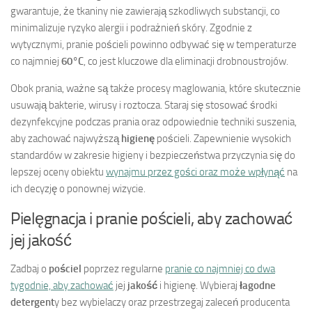
gwarantuje, że tkaniny nie zawierają szkodliwych substancji, co
minimalizuje ryzyko alergii i podrażnień skóry. Zgodnie z
wytycznymi, pranie pościeli powinno odbywać się w temperaturze
co najmniej
60°C
, co jest kluczowe dla eliminacji drobnoustrojów.
Obok prania, ważne są także procesy maglowania, które skutecznie
usuwają bakterie, wirusy i roztocza. Staraj się stosować środki
dezynfekcyjne podczas prania oraz odpowiednie techniki suszenia,
aby zachować najwyższą
higienę
pościeli. Zapewnienie wysokich
standardów w zakresie higieny i bezpieczeństwa przyczynia się do
lepszej oceny obiektu
wynajmu przez gości oraz może wpłynąć
na
ich decyzję o ponownej wizycie.
Pielęgnacja i pranie pościeli, aby zachować
jej jakość
Zadbaj o
pościel
poprzez regularne
pranie co najmniej co dwa
tygodnie, aby zachować
jej
jakość
i higienę. Wybieraj
łagodne
detergent
y bez wybielaczy oraz przestrzegaj zaleceń producenta