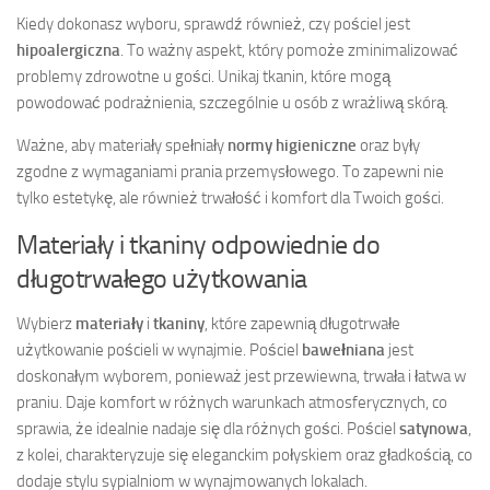
Kiedy dokonasz wyboru, sprawdź również, czy pościel jest
hipoalergiczna
. To ważny aspekt, który pomoże zminimalizować
problemy zdrowotne u gości. Unikaj tkanin, które mogą
powodować podrażnienia, szczególnie u osób z wrażliwą skórą.
Ważne, aby materiały spełniały
normy higieniczne
oraz były
zgodne z wymaganiami prania przemysłowego. To zapewni nie
tylko estetykę, ale również trwałość i komfort dla Twoich gości.
Materiały i tkaniny odpowiednie do
długotrwałego użytkowania
Wybierz
materiały
i
tkaniny
, które zapewnią długotrwałe
użytkowanie pościeli w wynajmie. Pościel
bawełniana
jest
doskonałym wyborem, ponieważ jest przewiewna, trwała i łatwa w
praniu. Daje komfort w różnych warunkach atmosferycznych, co
sprawia, że idealnie nadaje się dla różnych gości. Pościel
satynowa
,
z kolei, charakteryzuje się eleganckim połyskiem oraz gładkością, co
dodaje stylu sypialniom w wynajmowanych lokalach.