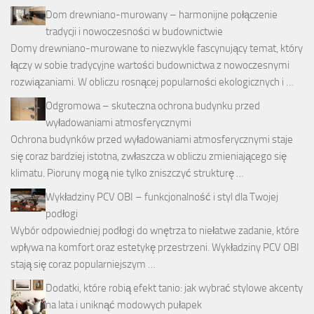
Dom drewniano-murowany – harmonijne połączenie
tradycji i nowoczesności w budownictwie
Domy drewniano-murowane to niezwykle fascynujący temat, który
łączy w sobie tradycyjne wartości budownictwa z nowoczesnymi
rozwiązaniami. W obliczu rosnącej popularności ekologicznych i …
Odgromowa – skuteczna ochrona budynku przed
wyładowaniami atmosferycznymi
Ochrona budynków przed wyładowaniami atmosferycznymi staje
się coraz bardziej istotna, zwłaszcza w obliczu zmieniającego się
klimatu. Pioruny mogą nie tylko zniszczyć strukturę …
Wykładziny PCV OBI – funkcjonalność i styl dla Twojej
podłogi
Wybór odpowiedniej podłogi do wnętrza to niełatwe zadanie, które
wpływa na komfort oraz estetykę przestrzeni. Wykładziny PCV OBI
stają się coraz popularniejszym …
Dodatki, które robią efekt tanio: jak wybrać stylowe akcenty
na lata i uniknąć modowych pułapek