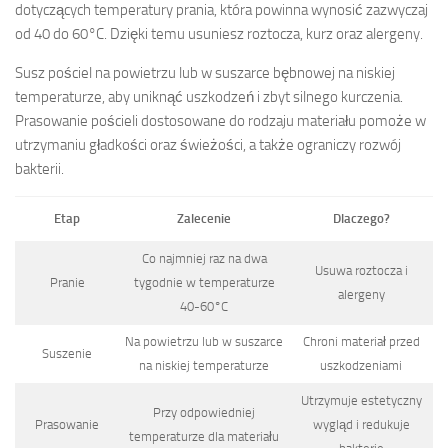
dotyczących temperatury prania, która powinna wynosić zazwyczaj
od 40 do 60°C. Dzięki temu usuniesz roztocza, kurz oraz alergeny.
Susz pościel na powietrzu lub w suszarce bębnowej na niskiej
temperaturze, aby uniknąć uszkodzeń i zbyt silnego kurczenia.
Prasowanie pościeli dostosowane do rodzaju materiału pomoże w
utrzymaniu gładkości oraz świeżości, a także ograniczy rozwój
bakterii.
Etap
Zalecenie
Dlaczego?
Co najmniej raz na dwa
Usuwa roztocza i
Pranie
tygodnie w temperaturze
alergeny
40-60°C
Na powietrzu lub w suszarce
Chroni materiał przed
Suszenie
na niskiej temperaturze
uszkodzeniami
Utrzymuje estetyczny
Przy odpowiedniej
Prasowanie
wygląd i redukuje
temperaturze dla materiału