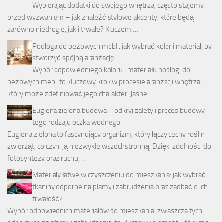
Wybierając dodatki do swojego wnętrza, często stajemy
przed wyzwaniem – jak znaleźć stylowe akcenty, które będą
zarówno niedrogie, jak i trwałe? Kluczem …
Podłoga do beżowych mebli: jak wybrać kolor i materiał, by
stworzyć spójną aranżację
Wybór odpowiedniego koloru i materiału podłogi do
beżowych mebli to kluczowy krok w procesie aranżacji wnętrza,
który może zdefiniować jego charakter. Jasne …
Euglena zielona budowa – odkryj zalety i proces budowy
tego rodzaju oczka wodnego
Euglena zielona to fascynujący organizm, który łączy cechy roślin i
zwierząt, co czyni ją niezwykle wszechstronną. Dzięki zdolności do
fotosyntezy oraz ruchu, …
Materiały łatwe w czyszczeniu do mieszkania: jak wybrać
tkaniny odporne na plamy i zabrudzenia oraz zadbać o ich
trwałość?
Wybór odpowiednich materiałów do mieszkania, zwłaszcza tych