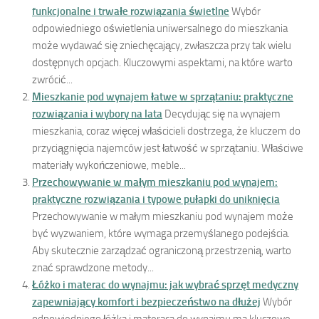
funkcjonalne i trwałe rozwiązania świetlne
Wybór
odpowiedniego oświetlenia uniwersalnego do mieszkania
może wydawać się zniechęcający, zwłaszcza przy tak wielu
dostępnych opcjach. Kluczowymi aspektami, na które warto
zwrócić...
Mieszkanie pod wynajem łatwe w sprzątaniu: praktyczne
rozwiązania i wybory na lata
Decydując się na wynajem
mieszkania, coraz więcej właścicieli dostrzega, że kluczem do
przyciągnięcia najemców jest łatwość w sprzątaniu. Właściwe
materiały wykończeniowe, meble...
Przechowywanie w małym mieszkaniu pod wynajem:
praktyczne rozwiązania i typowe pułapki do uniknięcia
Przechowywanie w małym mieszkaniu pod wynajem może
być wyzwaniem, które wymaga przemyślanego podejścia.
Aby skutecznie zarządzać ograniczoną przestrzenią, warto
znać sprawdzone metody...
Łóżko i materac do wynajmu: jak wybrać sprzęt medyczny
zapewniający komfort i bezpieczeństwo na dłużej
Wybór