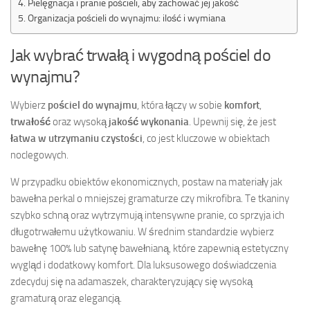
Pielęgnacja i pranie pościeli, aby zachować jej jakość
Organizacja pościeli do wynajmu: ilość i wymiana
Jak wybrać trwałą i wygodną pościel do
wynajmu?
Wybierz
pościel do wynajmu
, która łączy w sobie
komfort
,
trwałość
oraz wysoką
jakość wykonania
. Upewnij się, że jest
łatwa w utrzymaniu czystości
, co jest kluczowe w obiektach
noclegowych.
W przypadku obiektów ekonomicznych, postaw na materiały jak
bawełna perkal o mniejszej gramaturze czy mikrofibra. Te tkaniny
szybko schną oraz wytrzymują intensywne pranie, co sprzyja ich
długotrwałemu użytkowaniu. W średnim standardzie wybierz
bawełnę 100% lub satynę bawełnianą, które zapewnią estetyczny
wygląd i dodatkowy komfort. Dla luksusowego doświadczenia
zdecyduj się na adamaszek, charakteryzujący się wysoką
gramaturą oraz elegancją.