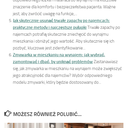
odpowiedniego łóżka i materaca do wynajmu ma kluczowe
znaczenie dla komfortu i bezpieczeństwa pacjenta. Ważne
jest, aby zwrócić uwagę na funkcje,...
Jak skutecznie usunąć trwałe zapachy po najemcach:
praktyczne metody i najczęstsze pułapki
Trwałe zapachy po
najemcach potrafią skutecznie zniechęcić do wynajmu
mieszkania i obniżyć jego wartość. Aby skutecznie się ich
pozbyć, kluczowe jest zidentyfikowanie...
Zmywarka w mieszkaniu na wynajem: jak wybrać,
zamontować i dbać, by uniknąć problemów
Zastanawiasz
się, jak zmywarka w mieszkaniu na wynajem może zwiększyć
jego atrakcyjność dla najemców? Wybór odpowiedniego
modelu zmywarki, który będzie dostosowany do...
MOŻESZ RÓWNIEŻ POLUBIĆ…