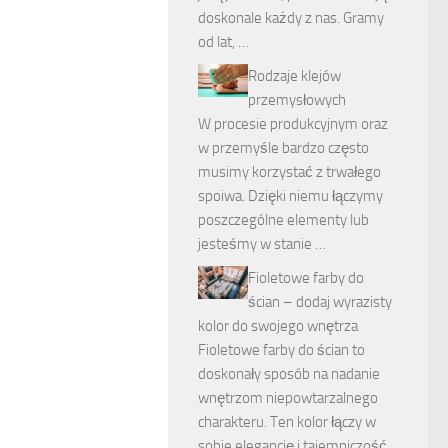
doskonale każdy z nas. Gramy
od lat, …
Rodzaje klejów
przemysłowych
W procesie produkcyjnym oraz
w przemyśle bardzo często
musimy korzystać z trwałego
spoiwa. Dzięki niemu łączymy
poszczególne elementy lub
jesteśmy w stanie …
Fioletowe farby do
ścian – dodaj wyrazisty
kolor do swojego wnętrza
Fioletowe farby do ścian to
doskonały sposób na nadanie
wnętrzom niepowtarzalnego
charakteru. Ten kolor łączy w
sobie elegancję i tajemniczość,