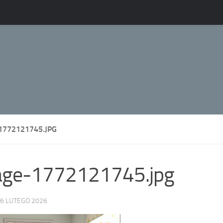
1772121745.JPG
age-1772121745.jpg
6 LUTEGO 2026