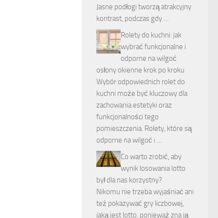
Jasne podłogi tworzą atrakcyjny
kontrast, podczas gdy …
Rolety do kuchni: jak
wybrać funkcjonalne i
odporne na wilgoć
osłony okienne krok po kroku
Wybór odpowiednich rolet do
kuchni może być kluczowy dla
zachowania estetyki oraz
funkcjonalności tego
pomieszczenia. Rolety, które są
odporne na wilgoć i …
Co warto zrobić, aby
wynik losowania lotto
był dla nas korzystny?
Nikomu nie trzeba wyjaśniać ani
też pokazywać gry liczbowej,
jaką jest lotto, ponieważ zna ją