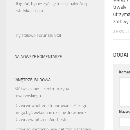
długość, by cieszyć się funkcjonalnością i
trwały i
estetyką na lata
utrzyman
zachwyc
29 KWIET
liny stalowe Toruń BB Stal
DODAJ
NAJNOWSZE KOMENTARZE
Komen
WNĘTRZE, BUDOWA
Stół w salonie – centrum życia
towarzyskiego
Drzwi wewnętrzne fornirowane. Z czego
Nazw
mogą być wykonane okleiny drzwiowe?
Drzwi zewnętrzne Winchester
Drzwi nowoczesne wewnętrzne. Szczegóły