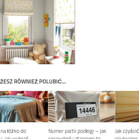
ŻESZ RÓWNIEŻ POLUBIĆ…
 na łóżko do
Numer partii podłogi – jak
Jak czyścić
: jak wybrać
sprawdzić i dlaczego to
skuteczne