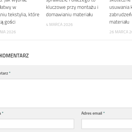
 łatwy w
kluczowe przy montażu i
usuwania k
iu tekstylia, które
domawianiu materiału
zabrudzeń
ą gości
materiału
4 MARCA 2026
NIA 2026
26 MARCA 2
 KOMENTARZ
tarz
*
a
*
Adres email
*