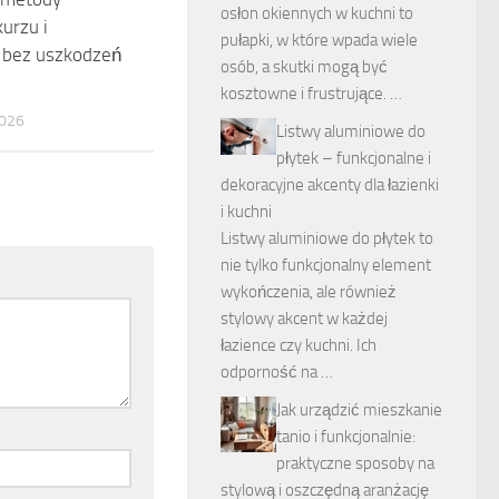
osłon okiennych w kuchni to
urzu i
pułapki, w które wpada wiele
 bez uszkodzeń
osób, a skutki mogą być
kosztowne i frustrujące. …
026
Listwy aluminiowe do
płytek – funkcjonalne i
dekoracyjne akcenty dla łazienki
i kuchni
Listwy aluminiowe do płytek to
nie tylko funkcjonalny element
wykończenia, ale również
stylowy akcent w każdej
łazience czy kuchni. Ich
odporność na …
Jak urządzić mieszkanie
tanio i funkcjonalnie:
praktyczne sposoby na
stylową i oszczędną aranżację