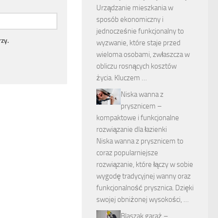
Urządzanie mieszkania w
sposób ekonomiczny i
jednocześnie funkcjonalny to
zy.
wyzwanie, które staje przed
wieloma osobami, zwłaszcza w
obliczu rosnących kosztów
życia. Kluczem …
Niska wanna z
prysznicem –
kompaktowe i funkcjonalne
rozwiązanie dla łazienki
Niska wanna z prysznicem to
coraz popularniejsze
rozwiązanie, które łączy w sobie
wygodę tradycyjnej wanny oraz
funkcjonalność prysznica. Dzięki
swojej obniżonej wysokości, …
Blaszak garaż –