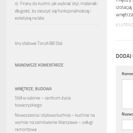
Firany do kuchni: jak wybrać styl, materiał i
izolacją
długość, by cieszyć się funkcjonalnością i
wnętrz
estetyką na lata
6 LUTEG
liny stalowe Toruń BB Stal
DODAJ
NAJNOWSZE KOMENTARZE
Komen
WNĘTRZE, BUDOWA
Stół w salonie – centrum życia
towarzyskiego
Nazw
Nowoczesna i stylowa kuchnia – kuchnie na
wymiar na zamówienie Warszawa – usługi
remontowe