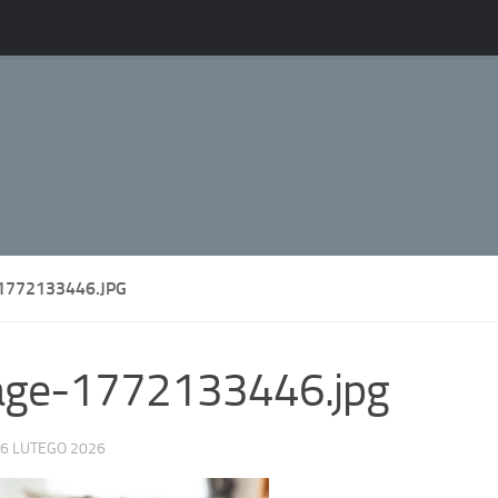
1772133446.JPG
age-1772133446.jpg
6 LUTEGO 2026