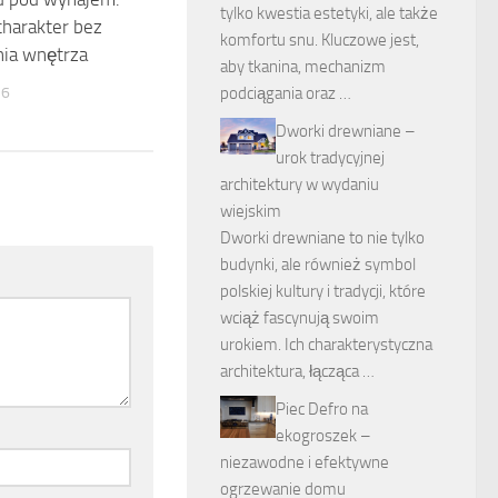
tylko kwestia estetyki, ale także
charakter bez
komfortu snu. Kluczowe jest,
nia wnętrza
aby tkanina, mechanizm
26
podciągania oraz …
Dworki drewniane –
urok tradycyjnej
architektury w wydaniu
wiejskim
Dworki drewniane to nie tylko
budynki, ale również symbol
polskiej kultury i tradycji, które
wciąż fascynują swoim
urokiem. Ich charakterystyczna
architektura, łącząca …
Piec Defro na
ekogroszek –
niezawodne i efektywne
ogrzewanie domu