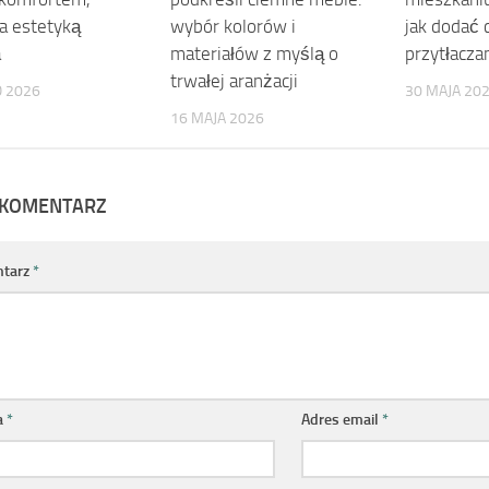
 a estetyką
wybór kolorów i
jak dodać 
a
materiałów z myślą o
przytłacza
trwałej aranżacji
O 2026
30 MAJA 20
16 MAJA 2026
 KOMENTARZ
tarz
*
a
*
Adres email
*