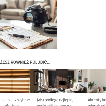
ŻESZ RÓWNIEŻ POLUBIĆ…
 okien: jak wybrać
Jaka podłoga najlepiej
Akcenty ko
 komfortem,
podkreśli ciemne meble:
mieszkani