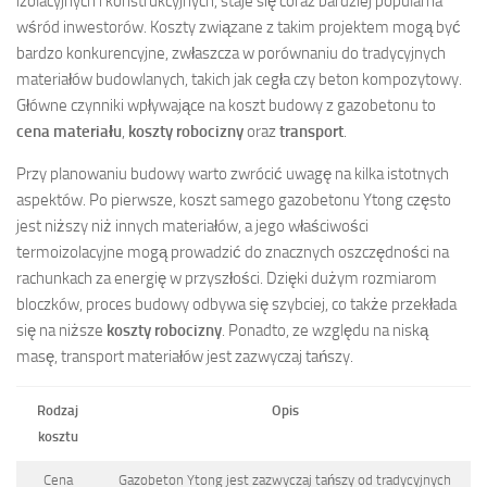
izolacyjnych i konstrukcyjnych, staje się coraz bardziej popularna
wśród inwestorów. Koszty związane z takim projektem mogą być
bardzo konkurencyjne, zwłaszcza w porównaniu do tradycyjnych
materiałów budowlanych, takich jak cegła czy beton kompozytowy.
Główne czynniki wpływające na koszt budowy z gazobetonu to
cena materiału
,
koszty robocizny
oraz
transport
.
Przy planowaniu budowy warto zwrócić uwagę na kilka istotnych
aspektów. Po pierwsze, koszt samego gazobetonu Ytong często
jest niższy niż innych materiałów, a jego właściwości
termoizolacyjne mogą prowadzić do znacznych oszczędności na
rachunkach za energię w przyszłości. Dzięki dużym rozmiarom
bloczków, proces budowy odbywa się szybciej, co także przekłada
się na niższe
koszty robocizny
. Ponadto, ze względu na niską
masę, transport materiałów jest zazwyczaj tańszy.
Rodzaj
Opis
kosztu
Cena
Gazobeton Ytong jest zazwyczaj tańszy od tradycyjnych