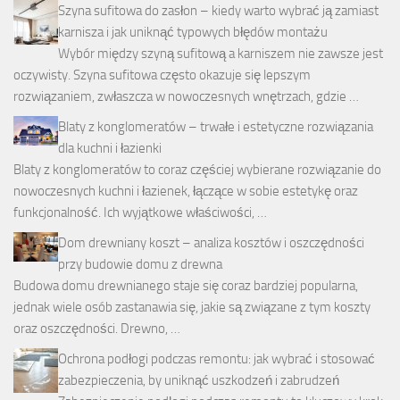
Szyna sufitowa do zasłon – kiedy warto wybrać ją zamiast
karnisza i jak uniknąć typowych błędów montażu
Wybór między szyną sufitową a karniszem nie zawsze jest
oczywisty. Szyna sufitowa często okazuje się lepszym
rozwiązaniem, zwłaszcza w nowoczesnych wnętrzach, gdzie …
Blaty z konglomeratów – trwałe i estetyczne rozwiązania
dla kuchni i łazienki
Blaty z konglomeratów to coraz częściej wybierane rozwiązanie do
nowoczesnych kuchni i łazienek, łączące w sobie estetykę oraz
funkcjonalność. Ich wyjątkowe właściwości, …
Dom drewniany koszt – analiza kosztów i oszczędności
przy budowie domu z drewna
Budowa domu drewnianego staje się coraz bardziej popularna,
jednak wiele osób zastanawia się, jakie są związane z tym koszty
oraz oszczędności. Drewno, …
Ochrona podłogi podczas remontu: jak wybrać i stosować
zabezpieczenia, by uniknąć uszkodzeń i zabrudzeń