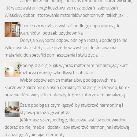
Zabezpieczenie podłogi podczas remontu to kluczowy krok,
który pozwala uniknąć kosztownych uszkodzeń i zabrudzeń.
Właściwy dobór i stosowanie materiałów ochronnych, takich jak …
Panele czy winyl: jak wybrać podłogę dopasowaną do
warunków i potrzeb użytkownika
Decyzja o wyborze odpowiedniego rodzaju podłogi to nie
tylko kwestia estetyki, ale przede wszystkim dostosowania
materiału do specyfiki pomieszczenia i stylu życia. …
Podłogi a alergie: jak wybrać materiał minimalizujący kurz,
roztocza i emisję szkodliwych substancji
Wybór odpowiednich materiałów podłogowych ma
kluczowe znaczenie dla osób cierpiących na alergie. Drewno, korek
oraz niektóre winyle to materiały, które skutecznie minimalizują …
Szara podłoga z czym łączyć, by stworzyć harmonijną i
stylową aranżację wnętrza
Jeśli masz szarą podłogę, kluczowe jest, by odpowiednio
dobrać do niej meble i dodatki, aby stworzyć harmonijną i stylową
aranżację. Wybierając elementy …