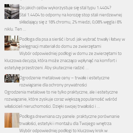
Do jakich celów wykorzystuje się stal typu 1.4404?
Stal 1.4404 to odporny na korozję stop stali nierdzewnej
składający się z 18% chromu, 2% miedzi, 0,08% węgla i 8%
niklu. Ten …
Podłoga dla psa a sierść i brud: jak wybrać trwały i łatwy w
pielęgnacji materiał do domu ze zwierzętami
Wybór odpowiedniej podłogi w domu ze zwierzętami to
kluczowa decyzja, która może znacząco wpłynąć na komfort i
estetykę przestrzeni. Aby skutecznie radzić …
Ogrodzenie metalowe ceny – trwałe i estetyczne
rozwiązanie dla ochrony prywatności
Ogrodzenia metalowe to nie tylko praktyczne, ale i estetyczne
rozwiązanie, które zyskuje coraz większą popularność wśród
właścicieli nieruchomości. Dzięki swojej trwałości i …
Podłoga drewniana czy panele: praktyczne porównanie
trwałości, estetyki i montażu dla Twojego wnętrza
Wybór odpowiedniej podłogi to kluczowy krok w