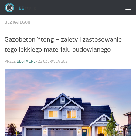
Skip to content
BEZ KATEGORII
Gazobeton Ytong – zalety i zastosowanie
tego lekkiego materiału budowlanego
PRZEZ
BBSTAL.PL
·
22 CZERWCA 2021