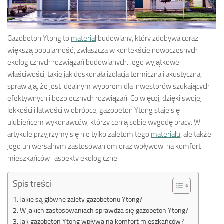
Gazobeton Ytong to
materiał
budowlany, który zdobywa coraz
większą popularność, zwłaszcza w kontekście nowoczesnych i
ekologicznych rozwiązań budowlanych. Jego wyjątkowe
właściwości, takie jak doskonała izolacja termiczna i akustyczna,
sprawiają, że jest idealnym wyborem dla inwestorów szukających
efektywnych i bezpiecznych rozwiązań. Co więcej, dzięki swojej
lekkości i łatwości w obróbce, gazobeton Ytong staje się
ulubieńcem wykonawców, którzy cenią sobie wygodę pracy. W
artykule przyjrzymy się nie tylko zaletom tego
materiału
, ale także
jego uniwersalnym zastosowaniom oraz wpływowi na komfort
mieszkańców i aspekty ekologiczne.
Spis treści
Jakie są główne zalety gazobetonu Ytong?
W jakich zastosowaniach sprawdza się gazobeton Ytong?
Jak gazobeton Ytong wpływa na komfort mieszkańców?