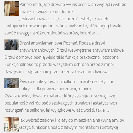
Panele imitujące drewno — jak ocenić ich wygląd i wybrać
trwałe rozwiązanie do domu?
Jeśli zastanawiasz się, jak ocenić estetykę paneli
imitujących drewno i jednocześnie wybrać te, które będą trwałe,
zwróć uwagę na różnorodność wzorów, kolorów …
Drzwi antywłamaniowe Poznań. Rodzaje drzwi
antywłamaniowych. Drzwi wewnętrzne antywłamaniowe
Drzwi domowe pełnią wielorakie funkcje praktyczne i ozdobne.
Funkcjonalność to przede wszystkim ochrona przed zimnej i
dźwiękami, odgradzanie przestrzeni a także możliwość …
Żywica epoksydowa na balkon – trwałe i estetyczne
pokrycie dla powierzchni zewnętrznych
Żywica epoksydowa to materiał, który zyskuje coraz większą
popularność wśród osób szukających trwałych i estetycznych
rozwiązań na balkony. Jej wyjątkowe właściwości, takie …
Jak wybrać zasłony i rolety do mieszkania na wynajem, by
łączyć funkcjonalność z łatwym montażem i estetyką