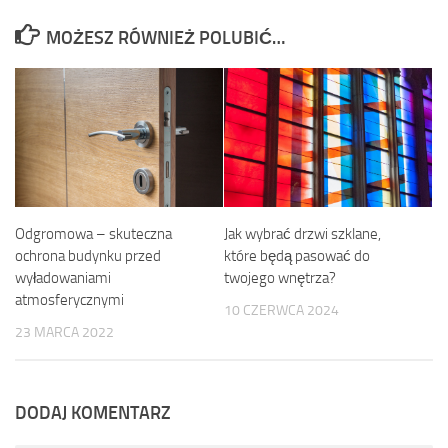
MOŻESZ RÓWNIEŻ POLUBIĆ…
Odgromowa – skuteczna
Jak wybrać drzwi szklane,
ochrona budynku przed
które będą pasować do
wyładowaniami
twojego wnętrza?
atmosferycznymi
10 CZERWCA 2024
23 MARCA 2022
DODAJ KOMENTARZ