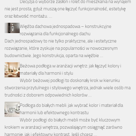
Decyzja o wyborze zasłon i rolet do mieszkania na wynajem
nie jest prosta, gdyż muszą one łączyć funkcjonalność, estetykę
oraz łatwość montażu. …
Więźba dachowa jednospadowa – konstrukcyjne
rozwiązania dla funkcjonalnego dachu
Dach jednospadowy to nie tylko praktyczne, ale i estetyczne
rozwiązanie, które zyskuje na popularności w nowoczesnym
budownictwie. Jego konstrukcja, oparta na więźbie …
Beżowa podłoga w aranżacji wnętrz: jak łączyć kolory i
materiały dla harmonii i stylu
Wybór beżowej podłogi to doskonały krok w kierunku
stworzenia przytulnego i stylowego wnętrza, jednak wiele osób ma
trudności z doborem odpowiednich kolorów …
Podłoga do białych mebli: jak wybrać kolor i materiał dla
harmonii lub efektownego kontrastu
Wybór podłogi do białych mebli może być kluczowym
krokiem w aranżacji wnętrza, pozwalającym osiągnąć zarówno
harmonię, jak i efektowny kontrast. Jeśli chcesz …