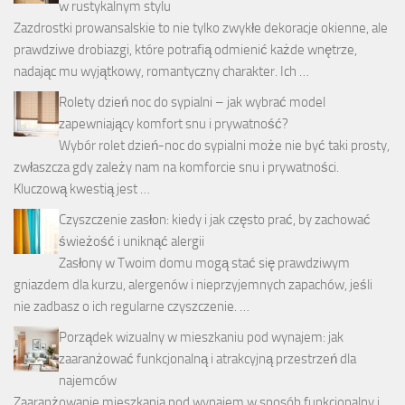
w rustykalnym stylu
Zazdrostki prowansalskie to nie tylko zwykłe dekoracje okienne, ale
prawdziwe drobiazgi, które potrafią odmienić każde wnętrze,
nadając mu wyjątkowy, romantyczny charakter. Ich …
Rolety dzień noc do sypialni – jak wybrać model
zapewniający komfort snu i prywatność?
Wybór rolet dzień-noc do sypialni może nie być taki prosty,
zwłaszcza gdy zależy nam na komforcie snu i prywatności.
Kluczową kwestią jest …
Czyszczenie zasłon: kiedy i jak często prać, by zachować
świeżość i uniknąć alergii
Zasłony w Twoim domu mogą stać się prawdziwym
gniazdem dla kurzu, alergenów i nieprzyjemnych zapachów, jeśli
nie zadbasz o ich regularne czyszczenie. …
Porządek wizualny w mieszkaniu pod wynajem: jak
zaaranżować funkcjonalną i atrakcyjną przestrzeń dla
najemców
Zaaranżowanie mieszkania pod wynajem w sposób funkcjonalny i