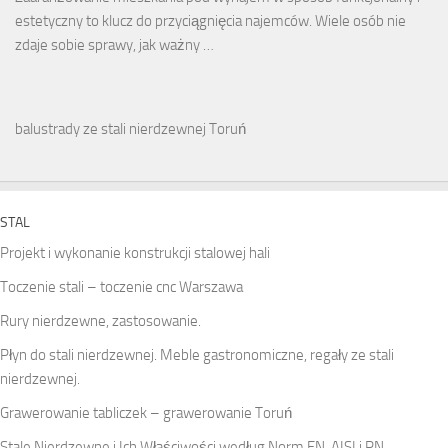
estetyczny to klucz do przyciągnięcia najemców. Wiele osób nie
zdaje sobie sprawy, jak ważny …
balustrady ze stali nierdzewnej Toruń
STAL
Projekt i wykonanie konstrukcji stalowej hali
Toczenie stali – toczenie cnc Warszawa
Rury nierdzewne, zastosowanie.
Płyn do stali nierdzewnej. Meble gastronomiczne, regały ze stali
nierdzewnej.
Grawerowanie tabliczek – grawerowanie Toruń
Stale Nierdzewne i Ich Właściwości według Norm EN, AISI i PN