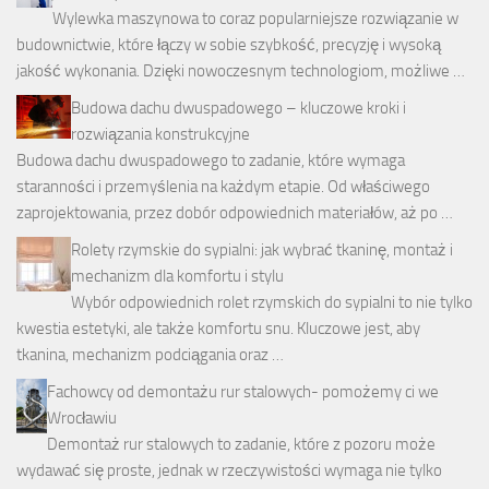
Wylewka maszynowa to coraz popularniejsze rozwiązanie w
budownictwie, które łączy w sobie szybkość, precyzję i wysoką
jakość wykonania. Dzięki nowoczesnym technologiom, możliwe …
Budowa dachu dwuspadowego – kluczowe kroki i
rozwiązania konstrukcyjne
Budowa dachu dwuspadowego to zadanie, które wymaga
staranności i przemyślenia na każdym etapie. Od właściwego
zaprojektowania, przez dobór odpowiednich materiałów, aż po …
Rolety rzymskie do sypialni: jak wybrać tkaninę, montaż i
mechanizm dla komfortu i stylu
Wybór odpowiednich rolet rzymskich do sypialni to nie tylko
kwestia estetyki, ale także komfortu snu. Kluczowe jest, aby
tkanina, mechanizm podciągania oraz …
Fachowcy od demontażu rur stalowych- pomożemy ci we
Wrocławiu
Demontaż rur stalowych to zadanie, które z pozoru może
wydawać się proste, jednak w rzeczywistości wymaga nie tylko