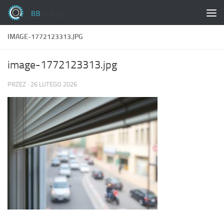
Skip to content
IMAGE-1772123313.JPG
image-1772123313.jpg
PRZEZ
·
26 LUTEGO 2026