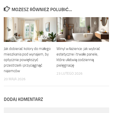
MOŻESZ RÓWNIEŻ POLUBIĆ…
Jak dobierać kolory do małego
Winyl w łazience: jak wybrać
mieszkania pod wynajem, by
estetyczne i trwałe panele,
optycznie powiększyć
które ułatwią codzienną
przestrzeń i przyciągnąć
pielęgnację
najemców
23 LUTEGO 2026
20 MAJA 2026
DODAJ KOMENTARZ