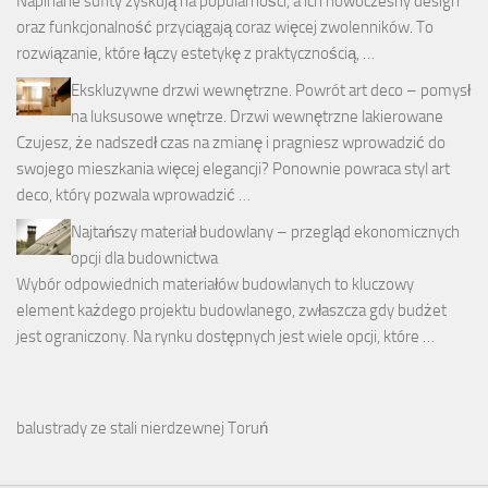
Napinane sufity zyskują na popularności, a ich nowoczesny design
oraz funkcjonalność przyciągają coraz więcej zwolenników. To
rozwiązanie, które łączy estetykę z praktycznością, …
Ekskluzywne drzwi wewnętrzne. Powrót art deco – pomysł
na luksusowe wnętrze. Drzwi wewnętrzne lakierowane
Czujesz, że nadszedł czas na zmianę i pragniesz wprowadzić do
swojego mieszkania więcej elegancji? Ponownie powraca styl art
deco, który pozwala wprowadzić …
Najtańszy materiał budowlany – przegląd ekonomicznych
opcji dla budownictwa
Wybór odpowiednich materiałów budowlanych to kluczowy
element każdego projektu budowlanego, zwłaszcza gdy budżet
jest ograniczony. Na rynku dostępnych jest wiele opcji, które …
balustrady ze stali nierdzewnej Toruń