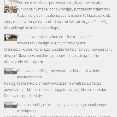
Sofa do mieszkania pod wynajem: jak wybrać trwały i
funkcjonalny mebel odpowiadający potrzebom najemców
Wybór sofy do mieszkania pod wynajem to kluczowy krok,
który może wpłynąć na komfort najemców i atrakcyjność oferty.
Aby uniknąć nietrafionego zakupu, …
Okno horyzontalne w kuchni – funkcjonalność i
nowoczesny design w jednym rozwiązaniu
Marzysz o kuchni, która łączy w sobie funkcjonalność i nowoczesny
design? Okna horyzontalne są odpowiedzią na te potrzeby,
oferując nie tylko lepszą …
Renowacje podłóg – przywracanie blasku i trwałości
powierzchniom
Podłogi to nie tylko element wykończenia wnętrza, ale także
powierzchnie, które z czasem mogą tracić swój blask i estetykę.
Renowacja podłóg staje …
Napinane sufity cena – koszty i zalety tego popularnego
rozwiązania