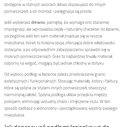
dostępne w różnych wzorach, łatwo dopasujesz do innych
pomieszczeń, a ich montaż i pielęgnacja są proste.
Jeśli wybierasz
drewno
, pamiętaj, że wymaga ono starannej
impregnacji, ale wprowadza ciepły i naturalny charakter do łazienki,
szczególnie jeśli ten sam materiał znajduje się w reszcie
mieszkania. Korek to kolejna opcja, oferująca dobre właściwości
izolacyjne, a po odpowiednim zabezpieczeniu sprawdzi się w
mokrych pomieszczeniach. Gres to najbardziej trwały materiał,
odporny na wilgoć, mogący być jednak chłodny w dotyku.
Od wyboru podłogi w łazience zależy przekraczanie granic
estetycznych i funkcjonalnych. Stosując materiały, kolory i faktury,
które są spójne ze stylami innych pomieszczeń, stworzysz
harmonijną całość. Spójna podłoga ułatwi przejścia między
pokojami, eliminując wizualny chaos i zmęczenie oczu. W ten
sposób zadbasz o jednorodny i uporządkowany wystrój swojego
mieszkania.