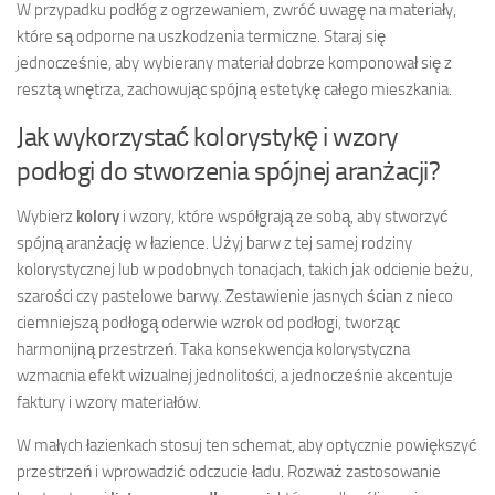
W przypadku podłóg z ogrzewaniem, zwróć uwagę na materiały,
które są odporne na uszkodzenia termiczne. Staraj się
jednocześnie, aby wybierany materiał dobrze komponował się z
resztą wnętrza, zachowując spójną estetykę całego mieszkania.
Jak wykorzystać kolorystykę i wzory
podłogi do stworzenia spójnej aranżacji?
Wybierz
kolory
i wzory, które współgrają ze sobą, aby stworzyć
spójną aranżację w łazience. Użyj barw z tej samej rodziny
kolorystycznej lub w podobnych tonacjach, takich jak odcienie beżu,
szarości czy pastelowe barwy. Zestawienie jasnych ścian z nieco
ciemniejszą podłogą oderwie wzrok od podłogi, tworząc
harmonijną przestrzeń. Taka konsekwencja kolorystyczna
wzmacnia efekt wizualnej jednolitości, a jednocześnie akcentuje
faktury i wzory materiałów.
W małych łazienkach stosuj ten schemat, aby optycznie powiększyć
przestrzeń i wprowadzić odczucie ładu. Rozważ zastosowanie