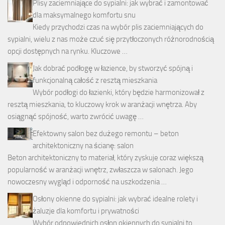
Plisy zaciemniające do sypialni: jak wybrać i zamontować
dla maksymalnego komfortu snu
Kiedy przychodzi czas na wybór plis zaciemniających do
sypialni, wielu z nas może czuć się przytłoczonych różnorodnością
opcji dostępnych na rynku. Kluczowe …
Jak dobrać podłogę w łazience, by stworzyć spójną i
funkcjonalną całość z resztą mieszkania
Wybór podłogi do łazienki, który będzie harmonizował z
resztą mieszkania, to kluczowy krok w aranżacji wnętrza. Aby
osiągnąć spójność, warto zwrócić uwagę …
Efektowny salon bez dużego remontu – beton
architektoniczny na ścianę: salon
Beton architektoniczny to materiał, który zyskuje coraz większą
popularność w aranżacji wnętrz, zwłaszcza w salonach. Jego
nowoczesny wygląd i odporność na uszkodzenia …
Osłony okienne do sypialni: jak wybrać idealne rolety i
żaluzje dla komfortu i prywatności
Wybór odpowiednich osłon okiennych do sypialni to