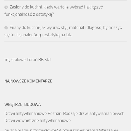
Zasłony do kuchni: kiedy warto je wybrać i jak łączyć
funkcjonalność z estetyką?
Firany do kuchni: jak wybrać styl, materiał i długość, by cieszyć
się funkcjonalnością i estetyką na lata
liny stalowe Toruń BB Stal
NAJNOWSZE KOMENTARZE
WNĘTRZE, BUDOWA
Drzwi antywłamaniowe Poznań. Rodzaje drzwi antywłamaniowych.
Drzwi wewnętrzne antywłamaniowe
Awaria bramy przemysłowej? Wezwij serwis bram z Warszawy