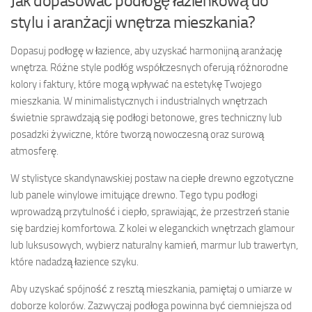
Jak dopasować podłogę łazienkową do
stylu i aranżacji wnętrza mieszkania?
Dopasuj podłogę w łazience, aby uzyskać harmonijną aranżację
wnętrza. Różne style podłóg współczesnych oferują różnorodne
kolory i faktury, które mogą wpływać na estetykę Twojego
mieszkania. W minimalistycznych i industrialnych wnętrzach
świetnie sprawdzają się podłogi betonowe, gres techniczny lub
posadzki żywiczne, które tworzą nowoczesną oraz surową
atmosferę.
W stylistyce skandynawskiej postaw na ciepłe drewno egzotyczne
lub panele winylowe imitujące drewno. Tego typu podłogi
wprowadzą przytulność i ciepło, sprawiając, że przestrzeń stanie
się bardziej komfortowa. Z kolei w eleganckich wnętrzach glamour
lub luksusowych, wybierz naturalny kamień, marmur lub trawertyn,
które nadadzą łazience szyku.
Aby uzyskać spójność z resztą mieszkania, pamiętaj o umiarze w
doborze kolorów. Zazwyczaj podłoga powinna być ciemniejsza od