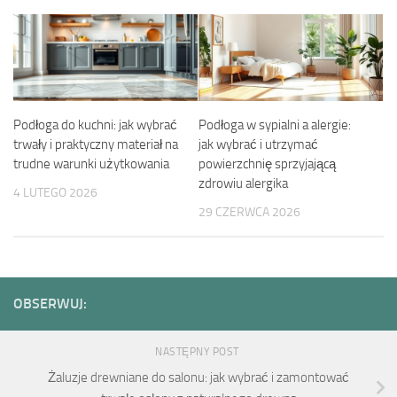
Podłoga do kuchni: jak wybrać
Podłoga w sypialni a alergie:
trwały i praktyczny materiał na
jak wybrać i utrzymać
trudne warunki użytkowania
powierzchnię sprzyjającą
zdrowiu alergika
4 LUTEGO 2026
29 CZERWCA 2026
OBSERWUJ:
NASTĘPNY POST
Żaluzje drewniane do salonu: jak wybrać i zamontować