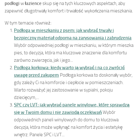
podłogi
w
łazience
skup się na tych kluczowych aspektach, aby
zapewnić długotrwały komfort i trwałość wykończenia mieszkania.
W tym temacie również:
Podłoga w mieszkaniu z psem: jak wybrać trwały i
bezpieczny materiał odporna na zarysowania i zabrudzenia
Wybór odpowiedniej podłogi w mieszkaniu, w którym mieszka
pies, to decyzja, która ma kluczowe znaczenie dla komfortu
zarówno zwierzęcia, jak i jego...
Podłoga korkowa: kiedy warto ją wybrać i na co zwrócić
uwagę przed zakupem
Podłoga korkowa to doskonały wybór,
gdy zależy Ci na komforcie i ciepłocie w pomieszczeniach.
Warto rozważyć jej zastosowanie w sypialni, pokoju
dziecięcym,...
SPC czy LVT: jak wybrać panele winylowe, które sprawdzą
się w Twoim domu i nie zawiodą oczekiwań
Wybór
odpowiednich paneli winylowych do domu to kluczowa
decyzja, która może wpłynąć na komfort życia i estetykę
wnętrz. Panele SPC i LVT...