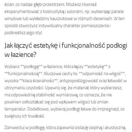
ścian, co nadaje głębi przestrzeni. Możesz również
eksperymentować z kolorystyką i wzorami, np. wybierając panele
winylowe lub wykładziny kauczukowe w różnych deseniach. W ten
sposób stworzysz indywidualny charakter pomieszczenia i
podkreślisz jego styl.
Jak łączyć estetykę i funkcjonalność podłogi
w łazience?
Wybierz **podłogę** w łazience, która łączy **estetykę** z
**funkcjonalnością**. Kluczowe cechy to: **odporność na wilgoć**,
wysoka **klasa ścieralności**, antypopoślizgowość oraz łatwość w
utrzymaniu czystości. Upewnij się, że materiał, który wybierzesz,
ma odpowiednią stabilność wymiarową, co oznacza, że nie
powinien odkształcać się pod wpływem wilgoci lub zmian
temperatur. Dodatkowo, wybieraj podłogi łatwe do impregnacji, co
zwiększy ich trwałość.
Zainwestuj w podłogę, która zapewnia izolację cieplną i akustyczną.