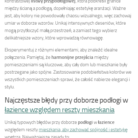
kontrastowej
listwy przypodłogowej
, która podkreśli granice
między ścianą a podłogą, dopełniając estetykę aranżacji. Ważne
jest, aby kolory nie powodowały chaosu wizualnego, więc zachowaj
umiar w doborze wzorów. Unikaj intensywnych deseniów, które
mogą przytłoczyć małą przestrzeń, a zamiast tego wybierz
delikatniejsze wzory, które wprowadzą równowagę.
Eksperymentuj z różnymi elementami, aby znaleźć idealne
połączenia. Pamiętaj, że
harmonijne przejścia
między
pomieszczeniami są kluczowe, aby cały dom lub mieszkanie były
postrzegane jako spójne. Zastosowanie podobieństwa kolorów we
wszystkich pomieszczeniach sprawi, że całość nabierze elegancji i
stylu.
Najczęstsze błędy przy doborze podłogi w
łazience względem reszty mieszkania
Unikaj typowych błędów przy doborze
podłogi
w
łazience
względem reszty
mieszkania, aby zachować spójność i estetykę
wnętrza. Najważniejsze zasady to: