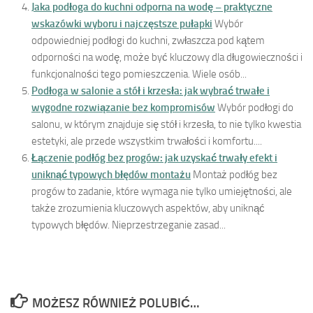
Jaka podłoga do kuchni odporna na wodę – praktyczne
wskazówki wyboru i najczęstsze pułapki
Wybór
odpowiedniej podłogi do kuchni, zwłaszcza pod kątem
odporności na wodę, może być kluczowy dla długowieczności i
funkcjonalności tego pomieszczenia. Wiele osób...
Podłoga w salonie a stół i krzesła: jak wybrać trwałe i
wygodne rozwiązanie bez kompromisów
Wybór podłogi do
salonu, w którym znajduje się stół i krzesła, to nie tylko kwestia
estetyki, ale przede wszystkim trwałości i komfortu....
Łączenie podłóg bez progów: jak uzyskać trwały efekt i
uniknąć typowych błędów montażu
Montaż podłóg bez
progów to zadanie, które wymaga nie tylko umiejętności, ale
także zrozumienia kluczowych aspektów, aby uniknąć
typowych błędów. Nieprzestrzeganie zasad...
MOŻESZ RÓWNIEŻ POLUBIĆ…