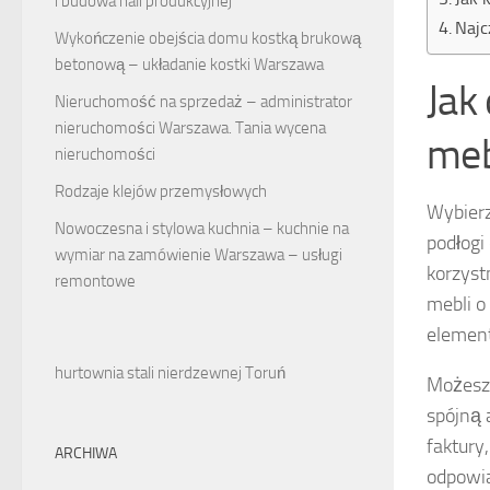
i budowa hali produkcyjnej
Najc
Wykończenie obejścia domu kostką brukową
betonową – układanie kostki Warszawa
Jak
Nieruchomość na sprzedaż – administrator
nieruchomości Warszawa. Tania wycena
meb
nieruchomości
Rodzaje klejów przemysłowych
Wybier
Nowoczesna i stylowa kuchnia – kuchnie na
podłogi
wymiar na zamówienie Warszawa – usługi
korzyst
remontowe
mebli o
elemen
hurtownia stali nierdzewnej Toruń
Możesz 
spójną 
faktury
ARCHIWA
odpowia