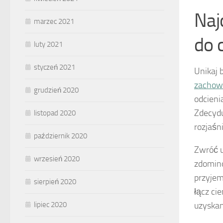
Naj
marzec 2021
do 
luty 2021
styczeń 2021
Unikaj 
zachow
grudzień 2020
odcieni
Zdecyduj
listopad 2020
rozjaśn
październik 2020
Zwróć u
wrzesień 2020
zdomino
przyjem
sierpień 2020
łącz ci
uzyskan
lipiec 2020