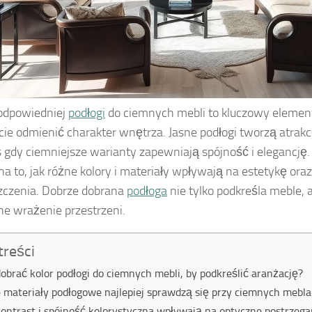
odpowiedniej
podłogi
do ciemnych mebli to kluczowy elemen
cie odmienić charakter wnętrza. Jasne podłogi tworzą atrakc
 gdy ciemniejsze warianty zapewniają spójność i elegancję
a to, jak różne kolory i materiały wpływają na estetykę ora
czenia. Dobrze dobrana
podłoga
nie tylko podkreśla meble, 
ne wrażenie przestrzeni.
treści
dobrać kolor podłogi do ciemnych mebli, by podkreślić aranżację?
e materiały podłogowe najlepiej sprawdzą się przy ciemnych mebl
kontrast i spójność kolorystyczna wpływają na optyczne postrzeg