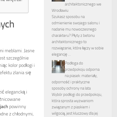
architektonicznego we
Wrocławiu
Szukasz sposobu na
nych
odmienienie swojego salonu i
nadanie mu nowoczesnego
charakteru? Płyty z betonu
architektonicznego to
rozwiązanie, które łączy w sobie
ymi meblami. Jasne
elegancję …
est szczególnie
Podłoga do
ąc kolor podłogi i
przedpokoju odporna
efektu zlania się
na piasek: materiały,
odporność i praktyczne
sposoby ochrony na lata
ć elegancką i
Wybór podłogi do przedpokoju,
óżnicowane
która sprosta wyzwaniom
jach
powinny
związanym z piaskiem i
łodne z chłodnymi,
wilgocią, jest kluczowy dla jej