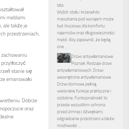
lata
kształtował
Wybór stołu i krzeseł do
nymi meblami
mieszkania pod wynajem może
 ale także je
być kluczowy dla komfortu
najemców oraz długowieczności
ch przestrzeniach,
mebli. Aby zapewnić, że będą
one …
w zachowaniu
Drzwi antywłamaniowe
 przytłoczyć
Poznań. Rodzaje drzwi
antywłamaniowych. Drzwi
rzeń stanie się
wewnętrzne antywłamaniowe
trze emanowało
Drzwi domowe pełnią
wielorakie funkcje praktyczne i
ozdobne. Funkcjonalność to
świetleniu. Dobrze
przede wszystkim ochrona
mopoczucie oraz
przed zimnej i dźwiękami,
idealne
odgradzanie przestrzeni a także
możliwość …