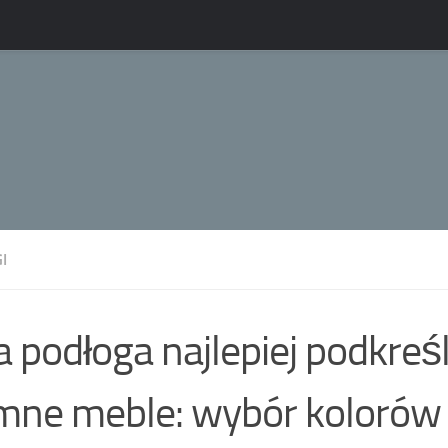
I
a podłoga najlepiej podkreśl
mne meble: wybór kolorów 