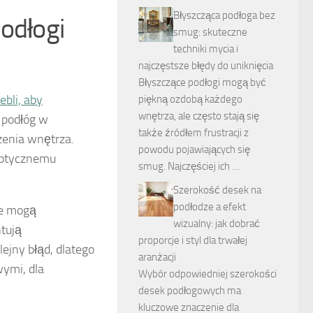
Błyszcząca podłoga bez
odłogi
smug: skuteczne
techniki mycia i
najczęstsze błędy do uniknięcia
Błyszczące podłogi mogą być
bli, aby
piękną ozdobą każdego
wnętrza, ale często stają się
 podłóg w
także źródłem frustracji z
czenia wnętrza.
powodu pojawiających się
 optycznemu
smug. Najczęściej ich …
Szerokość desek na
podłodze a efekt
re mogą
wizualny: jak dobrać
tują
proporcje i styl dla trwałej
ejny błąd, dlatego
aranżacji
wymi, dla
Wybór odpowiedniej szerokości
desek podłogowych ma
kluczowe znaczenie dla