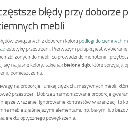
częstsze błędy przy doborze p
ciemnych mebli
błędów związanych z doborem koloru
podłogi do ciemnych me
ać
estetykę przestrzeni. Pierwszym pułapką jest wybieranie
ach zbliżonych do mebli, co prowadzi do monotonii i przytło
 się na jasne kolory, takie jak
bielony dąb
, które sprzyjają
ieniu pomieszczenia.
wagę na proporcje i unikaj ciężkich, masywnych mebli, któ
wać przestrzeń. Dobrze zharmonizowane proporcje gwaran
niejsze wrażenie. Ignorowanie kontrastów w aranżacji to kol
emne meble z jaśniejszymi elementami, np. białymi lub beżo
ia efektu optycznego powiększenia.