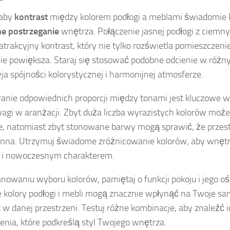
 aby
kontrast
między kolorem podłogi a meblami świadomie 
e postrzeganie
wnętrza. Połączenie jasnej podłogi z ciem
atrakcyjny kontrast, który nie tylko rozświetla pomieszczenie,
ie powiększa. Staraj się stosować podobne odcienie w różny
yja spójności kolorystycznej i harmonijnej atmosferze.
nie odpowiednich proporcji między tonami jest kluczowe 
gi w aranżacji. Zbyt duża liczba wyrazistych kolorów może
, natomiast zbyt stonowane barwy mogą sprawić, że przest
nna. Utrzymuj świadome zróżnicowanie kolorów, aby wnę
 i nowoczesnym charakterem.
anowaniu wyboru kolorów, pamiętaj o funkcji pokoju i jego o
 kolory podłogi i mebli mogą znacznie wpłynąć na Twoje sa
 w danej przestrzeni. Testuj różne kombinacje, aby znaleźć 
enia, które podkreślą styl Twojego wnętrza.