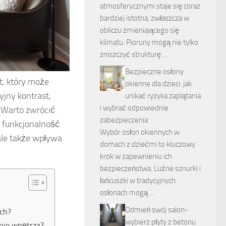
atmosferycznymi staje się coraz
bardziej istotna, zwłaszcza w
obliczu zmieniającego się
klimatu. Pioruny mogą nie tylko
zniszczyć strukturę …
Bezpieczne osłony
t, który może
okienne dla dzieci: jak
yjny kontrast,
unikać ryzyka zaplątania
i wybrać odpowiednie
. Warto zwrócić
zabezpieczenia
z funkcjonalność
Wybór osłon okiennych w
ale także wpływa
domach z dziećmi to kluczowy
krok w zapewnieniu ich
bezpieczeństwa. Luźne sznurki i
łańcuszki w tradycyjnych
osłonach mogą …
Odmień swój salon-
ach?
wybierz płyty z betonu
anie wnętrza?