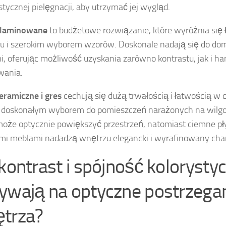
istycznej pielęgnacji, aby utrzymać jej wygląd.
 laminowane
to budżetowe rozwiązanie, które wyróżnia się 
u i szerokim wyborem wzorów. Doskonale nadają się do d
, oferując możliwość uzyskania zarówno kontrastu, jak i h
wania.
ceramiczne i gres
cechują się dużą trwałością i łatwością w 
e doskonałym wyborem do pomieszczeń narażonych na wilgo
może optycznie powiększyć przestrzeń, natomiast ciemne pły
i meblami nadadzą wnętrzu elegancki i wyrafinowany char
 kontrast i spójność kolorysty
ywają na optyczne postrzega
trza?