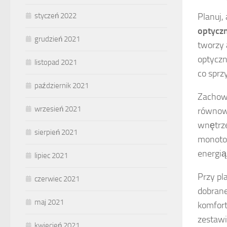
Planuj,
styczeń 2022
optyczn
grudzień 2021
tworzy 
optyczn
listopad 2021
co sprz
październik 2021
Zachowa
wrzesień 2021
równowa
wnętrze
sierpień 2021
monoto
energią
lipiec 2021
Przy pl
czerwiec 2021
dobrane
maj 2021
komfort
zestawi
kwiecień 2021