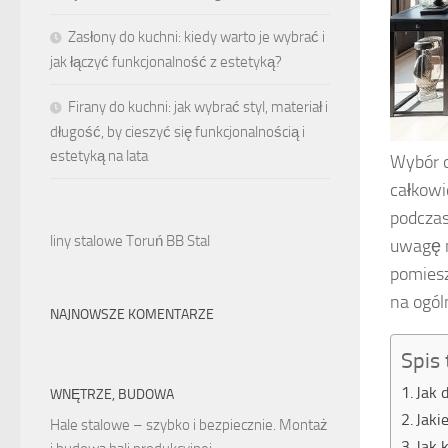
Zasłony do kuchni: kiedy warto je wybrać i
jak łączyć funkcjonalność z estetyką?
Firany do kuchni: jak wybrać styl, materiał i
długość, by cieszyć się funkcjonalnością i
estetyką na lata
Wybór 
całkowi
podczas
liny stalowe Toruń BB Stal
uwagę n
pomiesz
na ogól
NAJNOWSZE KOMENTARZE
Spis 
Jak 
WNĘTRZE, BUDOWA
Jaki
Hale stalowe – szybko i bezpiecznie. Montaż
Jak 