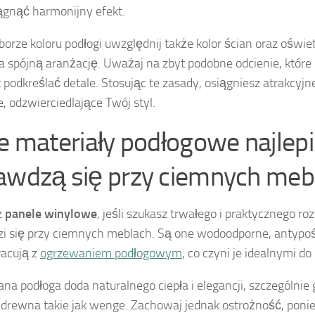
ągnąć harmonijny efekt.
borze koloru podłogi uwzględnij także kolor ścian oraz oświet
a spójną aranżację. Uważaj na zbyt podobne odcienie, które
 podkreślać detale. Stosując te zasady, osiągniesz atrakcyjn
, odzwierciedlające Twój styl.
ie materiały podłogowe najlepi
awdzą się przy ciemnych meb
z
panele winylowe
, jeśli szukasz trwałego i praktycznego ro
i się przy ciemnych meblach. Są one wodoodporne, antypoś
acują z
ogrzewaniem podłogowym
, co czyni je idealnymi do 
na podłoga doda naturalnego ciepła i elegancji, szczególnie
 drewna takie jak wenge. Zachowaj jednak ostrożność, po