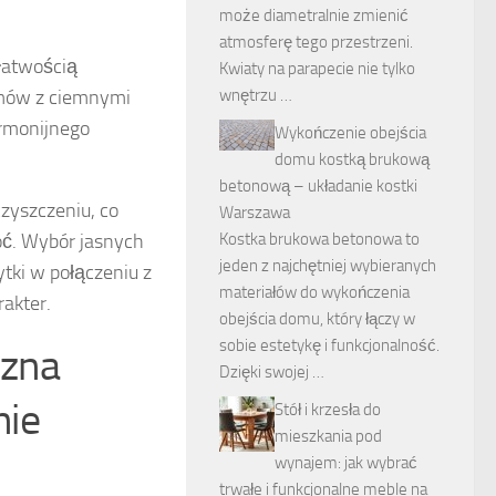
może diametralnie zmienić
atmosferę tego przestrzeni.
łatwością
Kwiaty na parapecie nie tylko
omów z ciemnymi
wnętrzu …
armonijnego
Wykończenie obejścia
domu kostką brukową
betonową – układanie kostki
czyszczeniu, co
Warszawa
ć. Wybór jasnych
Kostka brukowa betonowa to
jeden z najchętniej wybieranych
tki w połączeniu z
materiałów do wykończenia
akter.
obejścia domu, który łączy w
sobie estetykę i funkcjonalność.
czna
Dzięki swojej …
nie
Stół i krzesła do
mieszkania pod
wynajem: jak wybrać
trwałe i funkcjonalne meble na