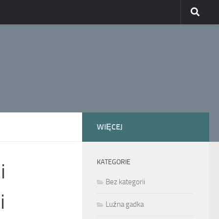
WIĘCEJ
KATEGORIE
i
Bez kategorii
i
Luźna gadka