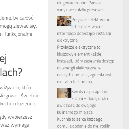
długowieczności. Panele
winylowe i płytki gresowe …
lenie, by całość
Przyłącze elektryczne
 mogą zlewać się,
schemat – ważne
e i funkcjonalne
informacje dotyczące instalacji
elektrycznej
Przyłącze elektryczne to
ej
kluczowy element każdej
instalacji, który zapewnia dostęp
do energii elektrycznej w
lach?
naszych domach. Jego rola jest
nie tylko techniczna, …
związania, które
Kwiaty na parapet do
lizgowe i świetnie
kuchni – dodaj urok i
kuchni i łazienek.
świeżość do swojego
kulinarnego miejsca
 gdy wybierzesz
Kuchnia to serce każdego
nieważ wymaga
domu, a dodanie do niej roślin