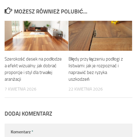
MOŻESZ RÓWNIEŻ POLUBIĆ…
Szerokość desek na podłodze
Błędy przy łączeniu podłogi z
a efekt wizualny: jak dobrać
listwami: jak je rozpoznać i
proporcje i styl dla trwałej
naprawić bez ryzyka
aranżacji
uszkodzeń
7 KWIETNIA 2026
22 KWIETNIA 2026
DODAJ KOMENTARZ
Komentarz
*