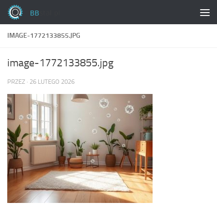
Skip to content
IMAGE-1772133855.JPG
image-1772133855.jpg
PRZEZ
·
26 LUTEGO 2026