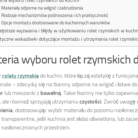
eria wyboru rolet rzymskich do kuchni
Materiały odporne na wilgoć i zabrudzenia
Rodzaje mechanizmów podnoszenia i ich praktyczność
Opcje montażu dostosowane do kuchennych warunków
zęstsze wyzwania i błędy w użytkowaniu rolet rzymskich w kuchn
tyczne wskazówki dotyczące montażu i utrzymania rolet rzymski
teria wyboru rolet rzymskich 
z
rolety rzymskie
do kuchni, które łączą estetykę z funkcjona
riale – zdecyduj się na tkaniny odporne na wilgoć i łatwe do
er
lub mieszanki z
bawełną
. Takie tkaniny nie tylko zapewni
, ale również sprzyjają utrzymaniu
czystości
. Zwróć uwagę 
ienia
, dostosowując wybór materiału do poziomu nasłonecz
 transparentne, jeśli kuchnia jest słabo oświetlona, lub zaci
j nasłonecznionych przestrzeni.