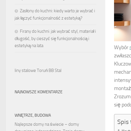
Zasłony do kuchni: kiedy warto je wybrać i
jak łączyć funkcjonalność z estetyką?
Firany do kuchni: jak wybrać styl, materiał i
długość, by cieszyć się funkcjonalnością i
estetyką na lata
Wybór
zwłaszc
Kluczow
liny stalowe Toruń BB Stal
mechani
intensy
montażu
NAJNOWSZE KOMENTARZE
Zrozumi
się pod
WNĘTRZE, BUDOWA
Spis 
Najlepsze domy na świecie – domy