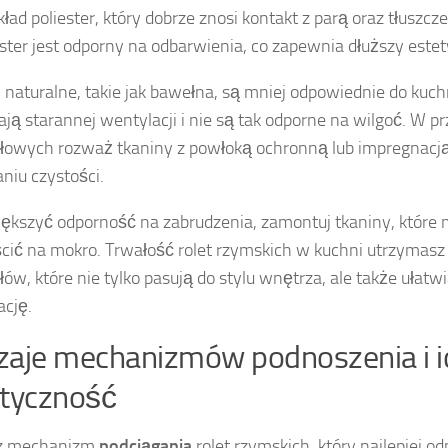
kład poliester, który dobrze znosi kontakt z parą oraz tłusz
ester jest odporny na odbarwienia, co zapewnia dłuższy este
 naturalne, takie jak bawełna, są mniej odpowiednie do kuc
ą starannej wentylacji i nie są tak odporne na wilgoć. W pr
łowych rozważ tkaniny z powłoką ochronną lub impregnacją,
niu czystości.
ększyć odporność na zabrudzenia, zamontuj tkaniny, które
ścić na mokro. Trwałość rolet rzymskich w kuchni utrzymasz
łów, które nie tylko pasują do stylu wnętrza, ale także ułatw
ację.
aje mechanizmów podnoszenia i i
tyczność
z mechanizm
podciągania
rolet rzymskich, który najlepiej 