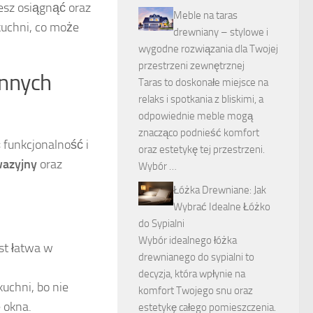
esz osiągnąć oraz
Meble na taras
kuchni, co może
drewniany – stylowe i
wygodne rozwiązania dla Twojej
przestrzeni zewnętrznej
nnych
Taras to doskonałe miejsce na
relaks i spotkania z bliskimi, a
odpowiednie meble mogą
znacząco podnieść komfort
 funkcjonalność i
oraz estetykę tej przestrzeni.
wazyjny
oraz
Wybór …
Łóżka Drewniane: Jak
Wybrać Idealne Łóżko
do Sypialni
Wybór idealnego łóżka
est łatwa w
drewnianego do sypialni to
decyzja, która wpłynie na
uchni, bo nie
komfort Twojego snu oraz
 okna.
estetykę całego pomieszczenia.