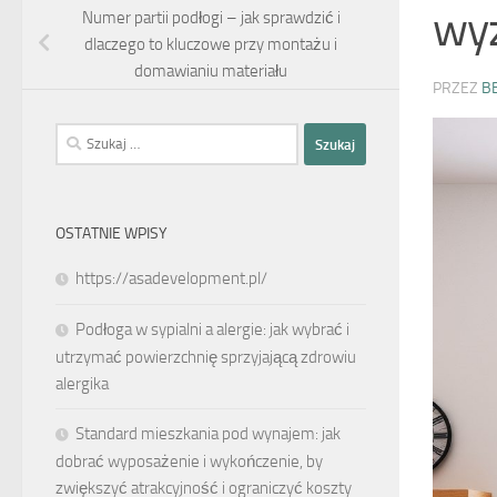
wy
Numer partii podłogi – jak sprawdzić i
dlaczego to kluczowe przy montażu i
domawianiu materiału
PRZEZ
B
Szukaj:
OSTATNIE WPISY
https://asadevelopment.pl/
Podłoga w sypialni a alergie: jak wybrać i
utrzymać powierzchnię sprzyjającą zdrowiu
alergika
Standard mieszkania pod wynajem: jak
dobrać wyposażenie i wykończenie, by
zwiększyć atrakcyjność i ograniczyć koszty