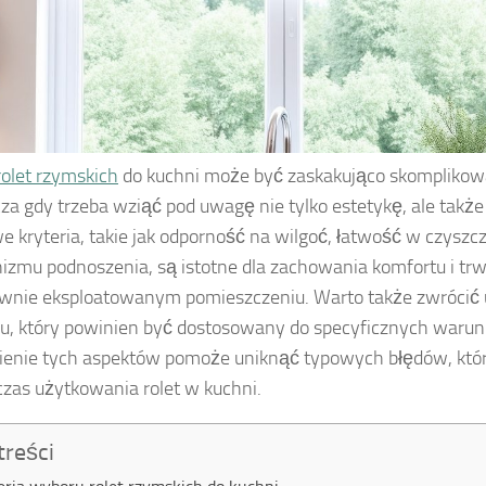
rolet rzymskich
do kuchni może być zaskakująco skompliko
za gdy trzeba wziąć pod uwagę nie tylko estetykę, ale także
e kryteria, takie jak odporność na wilgoć, łatwość w czyszcz
zmu podnoszenia, są istotne dla zachowania komfortu i tr
wnie eksploatowanym pomieszczeniu. Warto także zwrócić
, który powinien być dostosowany do specyficznych waru
enie tych aspektów pomoże uniknąć typowych błędów, któ
czas użytkowania rolet w kuchni.
treści