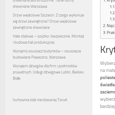
Kryt
drewniane jednorodzinne. Tanie domy
drewniane Warszawa
Drzwi wejściowe Szczecin. Z czego wykonuje
się drzwi zewnętrzne? Drzwi wejściowe
Najc
zewnętrzne drewniane
Prak
Hale stalowe – szybko i bezpiecznie. Montaż
i budowa hali produkcyjnej
Kry
Wynajmij osuszacz budynków – osuszacze
budowlane Piaseczno, Warszawa
Wybier
Wynajem dźwigów dla firm i podmiotów
na mate
prywatnych. Usługi dźwigowe Lublin, Bielsko
poliest
Biała
światła
zaciemn
wybierz
hurtownia stali nierdzewnej Toruń
bardzie