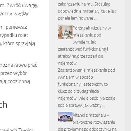
zakończeniu najmu. Stosując
czem. Zwróć uwagę,
odpowiednie materiały, takie jak
tyczny wygląd.
panele laminowane …
hni, ponieważ
Porządek wizualny w
zypadku rolet
mieszkaniu pod
wynajem: jak
 które sprzyjają
zaaranżować funkcjonalną i
atrakcyjną przestrzeń dla
najemców
 można łatwo prać
Zaaranżowanie mieszkania pod
 przez wybór
wynajem w sposób
iają codzienną
funkcjonalny i estetyczny to
klucz do przyciągnięcia
najemców. Wiele osób nie zdaje
ch
sobie sprawy, jak ważny …
Altanki z materiału –
praktyczne rozwiązanie
dla przyjemnego odpoczynku na
odpowiada Twoim