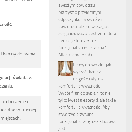
świeżym powietrzu
Marzysz o przyjemnym
odpoczynku na świeżym
czność
powietrzu, ale nie wiesz, jak
zorganizować przestrzeń, która
będzie jednocześnie
funkcjonalna i estetyczna?
tkaniny do prania.
Altanki z materiału …
Firany do sypialni: jak
wybrać tkaniny,
gulacji światła
w
długość i styl dla
czeniu.
komfortu i prywatności
Wybór firan do sypialni to nie
tylko kwestia estetyki, ale także
podnoszenie i
komfortu i prywatności. Aby
 idealne w trudniej
stworzyć przytulne i
miejscach.
funkcjonalne wnętrze, kluczowe
jest …