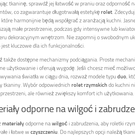
jąc tkaninę, sprawdź jej łatwość w praniu oraz odporność n
ntów, co zagwarantuje długotrwałą estetykę
rolet
. Zdecyduj
 które harmonijnie będą współgrać z aranżacją kuchni. Jasne
zają małe przestrzenie, podczas gdy intensywne lub kwiat
eru dekoracyjnym wnętrzom. Nie zapomnij o swobodnym ukła
o jest kluczowe dla ich funkcjonalności.
 także dostępne mechanizmy podciągania. Proste mechani
ne użytkowanie i oferują wygodę. Jeśli chcesz mieć możliw
wywania światła w ciągu dnia, rozważ modele typu
duo
, kt
y tkaniny. Wybór odpowiednich
rolet rzymskich
do kuchni ni
przestrzeni, ale również zwiększy komfort ich użytkowania.
riały odporne na wilgoć i zabrudze
z
materiały
odporne na
wilgoć
i zabrudzenia, aby roletki rz
wałe i łatwe w
czyszczeniu
. Do najlepszych opcji należą tkan