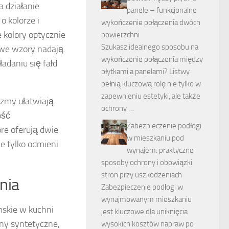
a działanie
panele – funkcjonalne
 o kolorze i
wykończenie połączenia dwóch
 kolory optycznie
powierzchni
Szukasz idealnego sposobu na
owe wzory nadają
wykończenie połączenia między
daniu się fałd
płytkami a panelami? Listwy
pełnią kluczową rolę nie tylko w
zapewnieniu estetyki, ale także
zmy ułatwiają
ochrony …
ość
Zabezpieczenie podłogi
óre oferują dwie
w mieszkaniu pod
e tylko odmieni
wynajem: praktyczne
sposoby ochrony i obowiązki
stron przy uszkodzeniach
nia
Zabezpieczenie podłogi w
wynajmowanym mieszkaniu
ymskie w kuchni
jest kluczowe dla uniknięcia
iny syntetyczne,
wysokich kosztów napraw po