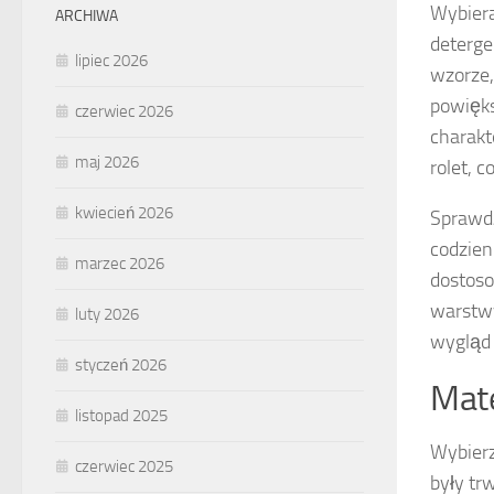
Wybiera
ARCHIWA
deterge
lipiec 2026
wzorze,
powięks
czerwiec 2026
charakt
maj 2026
rolet, c
kwiecień 2026
Sprawdź
codzien
marzec 2026
dostoso
warstw
luty 2026
wygląd 
styczeń 2026
Mate
listopad 2025
Wybier
czerwiec 2025
były tr