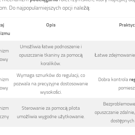
om. Do najpopularniejszych opcji należą:
aj
Opis
Prakty
izmu
Umożliwia łatwe podnoszenie i
nizm
opuszczanie tkaniny za pomocą
Łatwe zdejmowanie 
kowy
koralików.
Wymaga sznurków do regulacji, co
nizm
Dobra kontrola
re
pozwala na precyzyjne dostosowanie
kowy
pomiesz
wysokości.
Bezproblemowe 
nizm
Sterowanie za pomocą pilota
opuszczanie zdalnie,
yczny
umożliwia wygodne użytkowanie.
dostępnych 