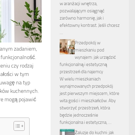
w aranżacji wnętrza,
pozwalającym osiągnąć
zarówno harmonię, jak i
efektowny kontrast. Jeśli chcesz
…
Przedpokój w
wanym zadaniem,
mieszkaniu pod
 funkcjonalność.
wynajem: jak urządzić
funkcjonalną i estetyczną
eniu czy rodzaj
przestrzeń dla najemcy
wałości w tym
W wielu mieszkaniach
 uwagę na typ
wynajmowanych przedpokój
nków kuchennych.
jest pierwszym miejscem, które
re mogą pojawić
wita gości i mieszkańców. Aby
stworzyć przestrzeń, która
będzie jednocześnie
funkcjonalna i estetyczna, …
Żaluzje do kuchni: jak