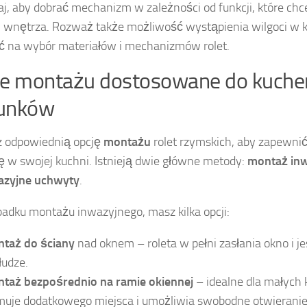
j, aby dobrać mechanizm w zależności od funkcji, które chc
i wnętrza. Rozważ także możliwość wystąpienia wilgoci w 
 na wybór materiałów i mechanizmów rolet.
je montażu dostosowane do kuche
unków
z odpowiednią opcję
montażu
rolet rzymskich, aby zapewnić
ę w swojej kuchni. Istnieją dwie główne metody:
montaż in
azyjne uchwyty
.
adku montażu inwazyjnego, masz kilka opcji:
taż do ściany
nad oknem – roleta w pełni zasłania okno i j
łudze.
taż bezpośrednio na ramie okiennej
– idealne dla małych k
muje dodatkowego miejsca i umożliwia swobodne otwieranie