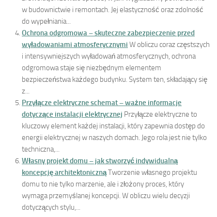
w budownictwie i remontach. Jej elastyczność oraz zdolność
do wypełniania...
Ochrona odgromowa – skuteczne zabezpieczenie przed
wyładowaniami atmosferycznymi
W obliczu coraz częstszych
i intensywniejszych wyładowań atmosferycznych, ochrona
odgromowa staje się niezbędnym elementem
bezpieczeństwa każdego budynku. System ten, składający się
z...
Przyłącze elektryczne schemat – ważne informacje
dotyczące instalacji elektrycznej
Przyłącze elektryczne to
kluczowy element każdej instalacji, który zapewnia dostęp do
energii elektrycznej w naszych domach. Jego rola jest nie tylko
techniczna,...
Własny projekt domu – jak stworzyć indywidualną
koncepcję architektoniczną
Tworzenie własnego projektu
domu to nie tylko marzenie, ale i złożony proces, który
wymaga przemyślanej koncepcji. W obliczu wielu decyzji
dotyczących stylu,...