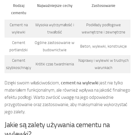
Rodzaj
Najważniejsze cechy
Zastosowanie
cementu
Cement na
Wysoka wytrzymałość i
Podkłady podłogowe
wylewki
trwałość
wewnętrzne i zewnętrzne
Cement
Ogólne zastosowanie w
Beton, wylewki, konstrukcje
portlandzki
budownictwie
Cement
Naprawy i wylewki w trudnych
Krótki czas twardnienia
szybkoschnący
warunkach
Dzięki swoim właściwościom,
cement na wylewki
jest nie tylko
materiałem funkcjonalnym, ale również wpływa na jakość finalnego
efektu podłogi. Warto zwrócić uwagę na jego odpowiednie
przygotowanie oraz zastosowanie, aby maksymalnie wykorzystać
jego zalety.
Jakie są zalety używania cementu na
wylewki?