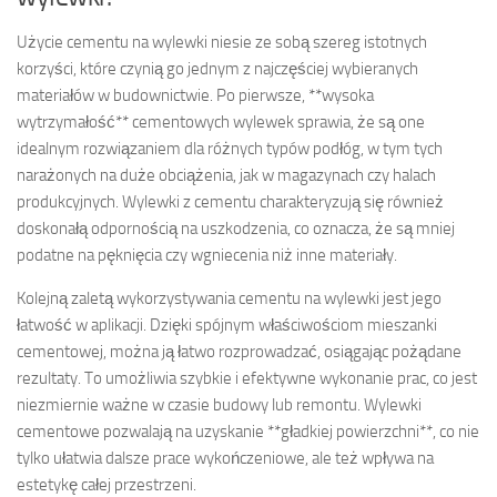
Użycie cementu na wylewki niesie ze sobą szereg istotnych
korzyści, które czynią go jednym z najczęściej wybieranych
materiałów w budownictwie. Po pierwsze, **wysoka
wytrzymałość** cementowych wylewek sprawia, że są one
idealnym rozwiązaniem dla różnych typów podłóg, w tym tych
narażonych na duże obciążenia, jak w magazynach czy halach
produkcyjnych. Wylewki z cementu charakteryzują się również
doskonałą odpornością na uszkodzenia, co oznacza, że są mniej
podatne na pęknięcia czy wgniecenia niż inne materiały.
Kolejną zaletą wykorzystywania cementu na wylewki jest jego
łatwość w aplikacji. Dzięki spójnym właściwościom mieszanki
cementowej, można ją łatwo rozprowadzać, osiągając pożądane
rezultaty. To umożliwia szybkie i efektywne wykonanie prac, co jest
niezmiernie ważne w czasie budowy lub remontu. Wylewki
cementowe pozwalają na uzyskanie **gładkiej powierzchni**, co nie
tylko ułatwia dalsze prace wykończeniowe, ale też wpływa na
estetykę całej przestrzeni.