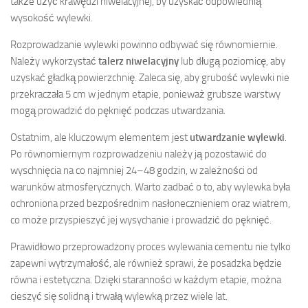
także użyć krawędzi niwelacyjnej, by uzyskać odpowiednią
wysokość wylewki.
Rozprowadzanie wylewki powinno odbywać się równomiernie.
Należy wykorzystać
talerz niwelacyjny
lub długą poziomicę, aby
uzyskać gładką powierzchnię. Zaleca się, aby grubość wylewki nie
przekraczała 5 cm w jednym etapie, ponieważ grubsze warstwy
mogą prowadzić do pęknięć podczas utwardzania.
Ostatnim, ale kluczowym elementem jest
utwardzanie wylewki
.
Po równomiernym rozprowadzeniu należy ją pozostawić do
wyschnięcia na co najmniej 24–48 godzin, w zależności od
warunków atmosferycznych. Warto zadbać o to, aby wylewka była
ochroniona przed bezpośrednim nasłonecznieniem oraz wiatrem,
co może przyspieszyć jej wysychanie i prowadzić do pęknięć.
Prawidłowo przeprowadzony proces wylewania cementu nie tylko
zapewni wytrzymałość, ale również sprawi, że posadzka będzie
równa i estetyczna. Dzięki staranności w każdym etapie, można
cieszyć się solidną i trwałą wylewką przez wiele lat.