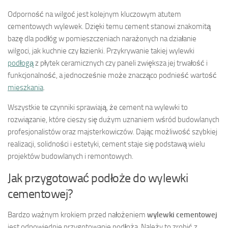
Odporność na wilgoć jest kolejnym kluczowym atutem
cementowych wylewek. Dzięki temu cement stanowi znakomitą
bazę dla podłóg w pomieszczeniach narażonych na działanie
wilgoci, jak kuchnie czy łazienki. Przykrywanie takiej wylewki
podłogą
z płytek ceramicznych czy paneli zwiększa jej trwałość i
funkcjonalność, a jednocześnie może znacząco podnieść wartość
mieszkania
.
Wszystkie te czynniki sprawiają, że cement na wylewki to
rozwiązanie, które cieszy się dużym uznaniem wśród budowlanych
profesjonalistów oraz majsterkowiczów. Dając możliwość szybkiej
realizacji, solidności i estetyki, cement staje się podstawą wielu
projektów budowlanych i remontowych.
Jak przygotować podłoże do wylewki
cementowej?
Bardzo ważnym krokiem przed nałożeniem
wylewki cementowej
jest odpowiednie przygotowanie podłoża. Należy to zrobić z