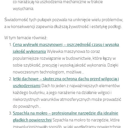
co naraża ją na uszkodzenia mechaniczne w trakcie
wysychania.
Świadomość tych pułapek pozwala na uniknięcie wielu problemów,
a w konsekwencji zapewnia dłuższą żywotność i estetykę podłogi.
W tym temacie również:
Cena wylewki maszynowej – oszczędność czasu i wysoka
jakość wykonania
Wylewka maszynowa to coraz
popularniejsze rozwiązanie w budownictwie, które łączy w
sobie szybkość, precyzję i wysoką jakość wykonania. Dzięki
nowoczesnym technologiom, możliwe...
Jetki dachowe – skuteczna ochrona dachu przed wilgocią i
uszkodzeniami
Dach to jeden z najważniejszych elementów
każdego budynku, a jego narażenie na działanie wilgoci i
niekorzystnych warunków atmosferycznych może prowadzić
do poważnych...
Szpachla na mokro – profesjonalne narzędzie dla idealnie
gładkich powierzchni
Szpachla na mokro to narzędzie, które
zrewolucjonizowało sposób, w jaki wygładzamy powierzchnie