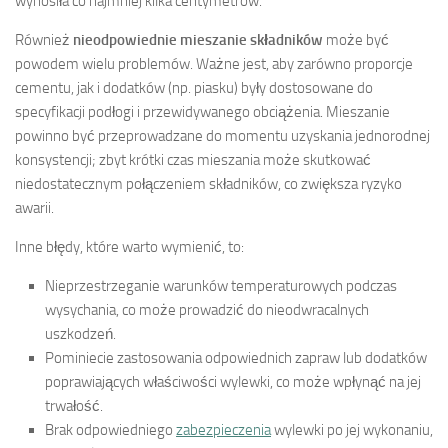
wynosiła co najmniej kilka centymetrów.
Również
nieodpowiednie mieszanie składników
może być
powodem wielu problemów. Ważne jest, aby zarówno proporcje
cementu, jak i dodatków (np. piasku) były dostosowane do
specyfikacji podłogi i przewidywanego obciążenia. Mieszanie
powinno być przeprowadzane do momentu uzyskania jednorodnej
konsystencji; zbyt krótki czas mieszania może skutkować
niedostatecznym połączeniem składników, co zwiększa ryzyko
awarii.
Inne błędy, które warto wymienić, to:
Nieprzestrzeganie warunków temperaturowych podczas
wysychania, co może prowadzić do nieodwracalnych
uszkodzeń.
Pominiecie zastosowania odpowiednich zapraw lub dodatków
poprawiających właściwości wylewki, co może wpłynąć na jej
trwałość.
Brak odpowiedniego
zabezpieczenia
wylewki po jej wykonaniu,