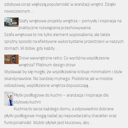
zdobywa coraz większą popularność w aranżacji wnętrz. Dzięki
nowoczesnym …
Szafy wnękowe projekty wnętrza – pomysły i inspiracje na
praktyczne rozwiązania przechowywania
Szafa wnękowa to nie tylko element wyposażenia, ale także
sprytny sposób na efektywne wykorzystanie przestrzeni w naszych
domach. W dobie, gdy każdy …
Drzwi wewnętrzne retro. Co wyróżnia współczesne
wnętrza? Platinum design drzwi
Wydawać by się mogło, że współcześnie króluje minimalizm i style
skandynawskie. Nic bardziej mylnego. Podobnie jak w modzie
odzieżowej, współczesne wnętrza dopuszczają …
Płytki podłogowe do kuchni – aranżacja i inspiracje dla
stylowej kuchni
Kuchnia to serce każdego domu, a odpowiednio dobrane
płytki podłogowe mogą nadać jej niepowtarzalny charakter oraz
funkcjonalność. Wybór płytek jest kluczowy, aby …