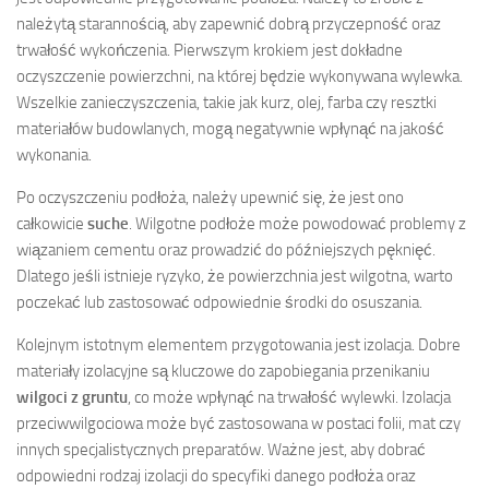
należytą starannością, aby zapewnić dobrą przyczepność oraz
trwałość wykończenia. Pierwszym krokiem jest dokładne
oczyszczenie powierzchni, na której będzie wykonywana wylewka.
Wszelkie zanieczyszczenia, takie jak kurz, olej, farba czy resztki
materiałów budowlanych, mogą negatywnie wpłynąć na jakość
wykonania.
Po oczyszczeniu podłoża, należy upewnić się, że jest ono
całkowicie
suche
. Wilgotne podłoże może powodować problemy z
wiązaniem cementu oraz prowadzić do późniejszych pęknięć.
Dlatego jeśli istnieje ryzyko, że powierzchnia jest wilgotna, warto
poczekać lub zastosować odpowiednie środki do osuszania.
Kolejnym istotnym elementem przygotowania jest izolacja. Dobre
materiały izolacyjne są kluczowe do zapobiegania przenikaniu
wilgoci z gruntu
, co może wpłynąć na trwałość wylewki. Izolacja
przeciwwilgociowa może być zastosowana w postaci folii, mat czy
innych specjalistycznych preparatów. Ważne jest, aby dobrać
odpowiedni rodzaj izolacji do specyfiki danego podłoża oraz