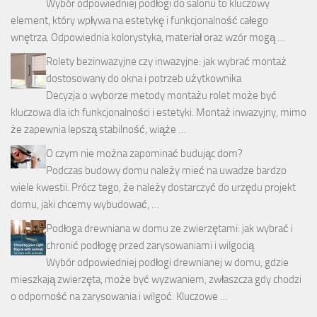
Wybór odpowiedniej podłogi do salonu to kluczowy
element, który wpływa na estetykę i funkcjonalność całego
wnętrza. Odpowiednia kolorystyka, materiał oraz wzór mogą …
Rolety bezinwazyjne czy inwazyjne: jak wybrać montaż
dostosowany do okna i potrzeb użytkownika
Decyzja o wyborze metody montażu rolet może być
kluczowa dla ich funkcjonalności i estetyki. Montaż inwazyjny, mimo
że zapewnia lepszą stabilność, wiąże …
O czym nie można zapominać budując dom?
Podczas budowy domu należy mieć na uwadze bardzo
wiele kwestii. Prócz tego, że należy dostarczyć do urzędu projekt
domu, jaki chcemy wybudować, …
Podłoga drewniana w domu ze zwierzętami: jak wybrać i
chronić podłogę przed zarysowaniami i wilgocią
Wybór odpowiedniej podłogi drewnianej w domu, gdzie
mieszkają zwierzęta, może być wyzwaniem, zwłaszcza gdy chodzi
o odporność na zarysowania i wilgoć. Kluczowe …