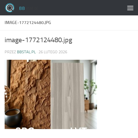
Skip to content
IMAGE-1772124480.JPG
image-1772124480.jpg
PRZEZ
BBSTAL.PL
·
26 LUTEGO 2026