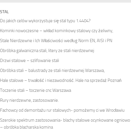
STAL
Do jakich celów wykorzystuje się stal typu 1.4404?
Kominki nowoczesne – wkład kominkowy stalowy czy żeliwny,
Stale Nierdzewne i Ich Właściwości według Norm EN, AISI i PN
Obróbka galwaniczna stali, litery ze stali nierdzewnej
Drzwi stalowe – szlifowanie stali
Obróbka stali – balustrady ze stali nierdzewnej Warszawa,
Hale stalowe – trwałość i niezawodność. Hale na sprzedaż Poznań
Toczenie stali – toczenie cnc Warszawa
Rury nierdzewne, zastosowanie.
Fachowcy od demontażu rur stalowych- pomożemy ci we Wrocławiu
Szerokie spektrum zastosowania- blachy stalowe ocynkowane ogniowo
– obróbka blacharska komina