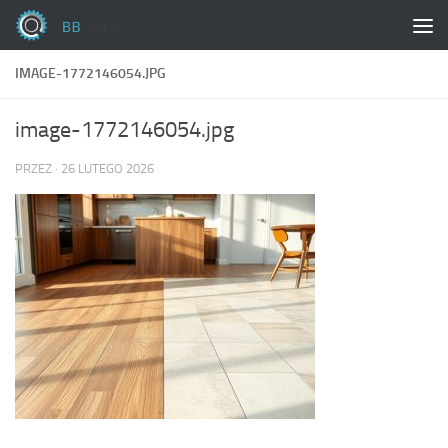
Skip to content
IMAGE-1772146054.JPG
image-1772146054.jpg
PRZEZ
·
26 LUTEGO 2026