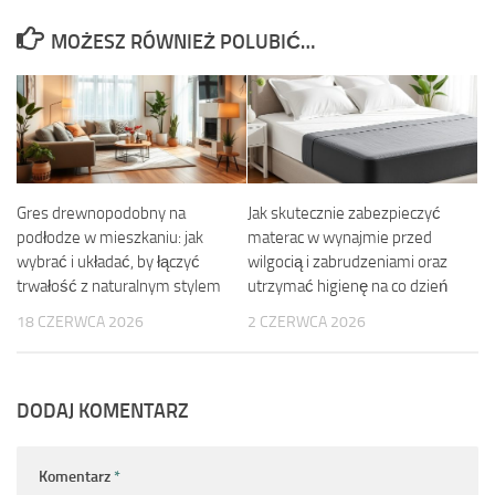
MOŻESZ RÓWNIEŻ POLUBIĆ…
Gres drewnopodobny na
Jak skutecznie zabezpieczyć
podłodze w mieszkaniu: jak
materac w wynajmie przed
wybrać i układać, by łączyć
wilgocią i zabrudzeniami oraz
trwałość z naturalnym stylem
utrzymać higienę na co dzień
18 CZERWCA 2026
2 CZERWCA 2026
DODAJ KOMENTARZ
Komentarz
*