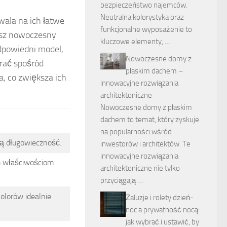
bezpieczeństwo najemców.
Neutralna kolorystyka oraz
zwala na ich łatwe
funkcjonalne wyposażenie to
esz nowoczesny
kluczowe elementy, …
odpowiedni model,
Nowoczesne domy z
rać spośród
płaskim dachem –
, co zwiększa ich
innowacyjne rozwiązania
architektoniczne
Nowoczesne domy z płaskim
dachem to temat, który zyskuje
na popularności wśród
ją długowieczność.
inwestorów i architektów. Te
innowacyjne rozwiązania
m właściwościom
architektoniczne nie tylko
przyciągają …
olorów idealnie
Żaluzje i rolety dzień-
noc a prywatność nocą:
jak wybrać i ustawić, by