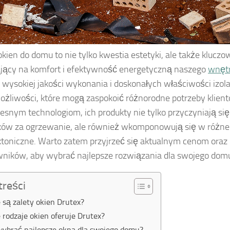
kien do domu to nie tylko kwestia estetyki, ale także klucz
ący na komfort i efektywność energetyczną naszego
wnęt
 wysokiej jakości wykonania i doskonałych właściwości izola
ożliwości, które mogą zaspokoić różnorodne potrzeby klient
snym technologiom, ich produkty nie tylko przyczyniają się
ów za ogrzewanie, ale również wkomponowują się w różne 
ktoniczne. Warto zatem przyjrzeć się aktualnym cenom oraz
ników, aby wybrać najlepsze rozwiązania dla swojego dom
treści
e są zalety okien Drutex?
e rodzaje okien oferuje Drutex?
wybrać najlepsze okna dla swojego domu?