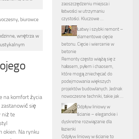
zaoszczędzeniu miejsca i
łatwości w utrzymaniu
czystości. Kluczowe …
oczesny, biurowce
Łatwy i szybki remont –
dzinne, wnętrza w
diamentowe cięcie
betonu. Cięcie i wiercenie w
 rustykalnym
betonie
Remonty często wiążą się z
wojego
hałasem, pyłem i chaosem,
które mogą zniechęcać do
podejmowania większych
projektów budowlanych. Jednak
nowoczesne techniki, takie jak …
e na komfort życia
 zastanowić się
Odpływ liniowy w
niż te
ścianie – eleganckie i
dyskretne rozwiązanie dla
tyl
łazienki
 okien. Na rynku
Odpływ liniowy w ścianie to