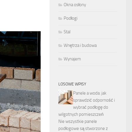
Okna osłony
Podłogi
Stal
Wnętrza i budowa
Wynajem
LOSOWE WPISY
Panele a woda: jak
sprawdzić odporność i
wybrać podłogę do
wilgotnych pomieszczeń
Nie wszystkie panele
podłogowe są stworzone z