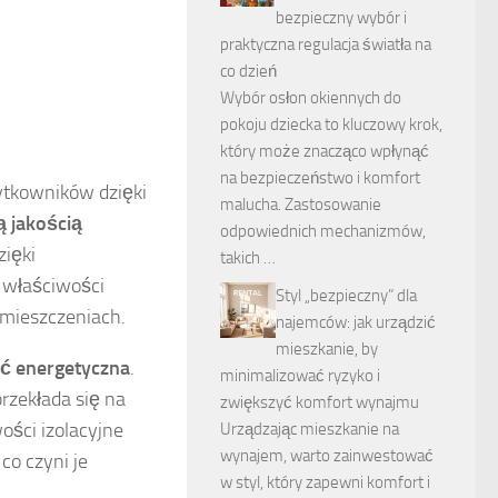
bezpieczny wybór i
praktyczna regulacja światła na
co dzień
Wybór osłon okiennych do
pokoju dziecka to kluczowy krok,
który może znacząco wpłynąć
na bezpieczeństwo i komfort
ytkowników dzięki
malucha. Zastosowanie
 jakością
odpowiednich mechanizmów,
zięki
takich …
 właściwości
Styl „bezpieczny” dla
omieszczeniach.
najemców: jak urządzić
mieszkanie, by
ć energetyczna
.
minimalizować ryzyko i
rzekłada się na
zwiększyć komfort wynajmu
ści izolacyjne
Urządzając mieszkanie na
wynajem, warto zainwestować
co czyni je
w styl, który zapewni komfort i