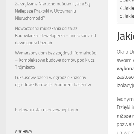
Zarządzanie Nieruchomościami: Jakie Są
Jaki
Najlepsze Praktyki w Utrzymaniu
Jaki
Nieruchomości?
Nowoczesne mieszkania od zaraz.
Jak
Budowlanka i deweloperka – mieszkania od
dewelopera Poznań
Okna Dr
Wymarzony dom bez zbędnych formalności
swoim w
– Kompleksowa budowa domów pod klucz
Trójmiasto
wykona
zastoso
Luksusowy basen w ogrodzie -baseny
ogrodowe Katowice. Producent basenów
izolacy
Jednym 
Dzięki 
hurtownia stali nierdzewnej Toruń
niższe 
pozwala
ARCHIWA
uniwers