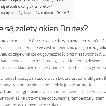
e są aktualne ceny okien Drutex?
e są opinie użytkowników o oknach Drutex?
ie są zalety okien Drutex?
utex to produkt, który cieszy się dużym uznaniem wśród uż
ielu zaletom. Przede wszystkim wyróżniają się one
wysoką
nia
, co zapewnia ich długowieczność oraz niezawodność. D
waniu nowoczesnych technologii, okna te oferują doskonałe
jne, co jest kluczowe dla utrzymania komfortu cieplnego w p
z najważniejszych atutów okien Drutex jest ich
efektywnoś
innowacyjnym rozwiązaniom, redukują one straty ciepła, co p
rachunki za ogrzewanie
w sezonie zimowym. Dobre właściwo
ją również na utrzymanie odpowiedniej temperatury latem, 
alnym rozwiązaniem przez cały rok.