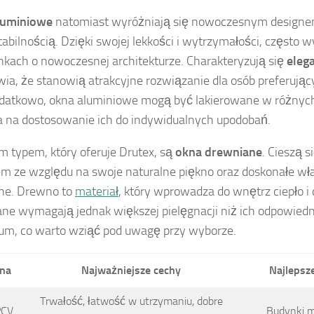
luminiowe
natomiast wyróżniają się nowoczesnym designe
tabilnością. Dzięki swojej lekkości i wytrzymałości, często
kach o nowoczesnej architekturze. Charakteryzują się
eleg
wia, że stanowią atrakcyjne rozwiązanie dla osób preferuj
odatkowo, okna aluminiowe mogą być lakierowane w różnych
 na dostosowanie ich do indywidualnych upodobań.
m typem, który oferuje Drutex, są
okna drewniane
. Cieszą 
m ze względu na swoje naturalne piękno oraz doskonałe wł
jne. Drewno to
materiał
, który wprowadza do wnętrz ciepło i
ne wymagają jednak większej pielęgnacji niż ich odpowiedn
um, co warto wziąć pod uwagę przy wyborze.
kna
Najważniejsze cechy
Najlepsz
Trwałość, łatwość w utrzymaniu, dobre
PCV
Budynki m