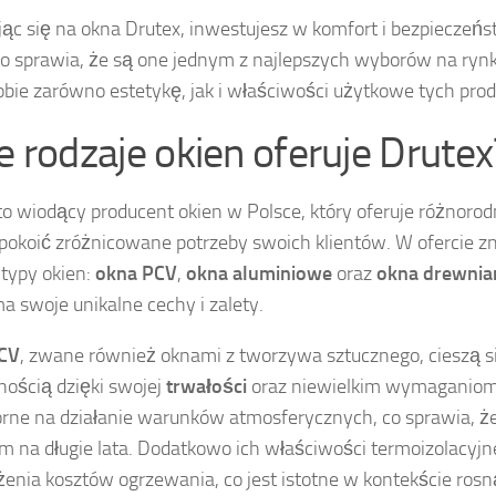
ąc się na okna Drutex, inwestujesz w komfort i bezpieczeń
o sprawia, że są one jednym z najlepszych wyborów na ryn
obie zarówno estetykę, jak i właściwości użytkowe tych pro
ie rodzaje okien oferuje Drutex
to wiodący producent okien w Polsce, który oferuje różnorod
pokoić zróżnicowane potrzeby swoich klientów. W ofercie z
typy okien:
okna PCV
,
okna aluminiowe
oraz
okna drewnia
a swoje unikalne cechy i zalety.
CV
, zwane również oknami z tworzywa sztucznego, cieszą s
nością dzięki swojej
trwałości
oraz niewielkim wymaganiom
rne na działanie warunków atmosferycznych, co sprawia, ż
 na długie lata. Dodatkowo ich właściwości termoizolacyjne
żenia kosztów ogrzewania, co jest istotne w kontekście rosn