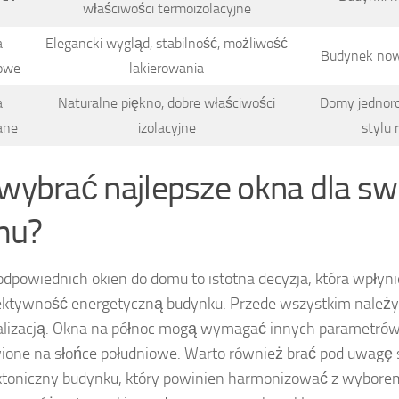
właściwości termoizolacyjne
a
Elegancki wygląd, stabilność, możliwość
Budynek now
iowe
lakierowania
a
Naturalne piękno, dobre właściwości
Domy jednoro
ane
izolacyjne
stylu
 wybrać najlepsze okna dla s
mu?
dpowiednich okien do domu to istotna decyzja, która wpłyni
ektywność energetyczną budynku. Przede wszystkim należy
alizacją. Okna na północ mogą wymagać innych parametrów 
one na słońce południowe. Warto również brać pod uwagę s
ktoniczny budynku, który powinien harmonizować z wyborem