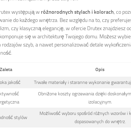
rutex występują w
różnorodnych stylach i kolorach
, co po
anie do każdego wnętrza. Bez względu na to, czy preferuj
izm, czy klasyczną elegancję, w ofercie Drutex znajdziesz 
komponuje się w architekturę Twojego domu. Możesz wybie
 rodzajów szyb, a nawet personalizować detale wykończenia
jność.
Zaleta
Opis
oka jakość
Trwałe materiały i staranne wykonanie gwarantu
ktywność
Obniżone koszty ogrzewania dzięki doskonały
rgetyczna
izolacyjnym.
Możliwość wyboru spośród różnych wzorów i k
odność stylów
dopasowanych do wnętrz.