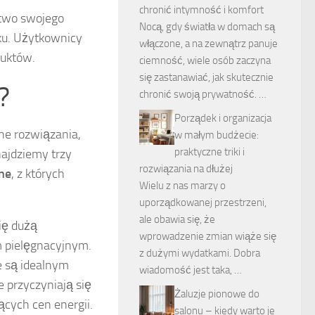
chronić intymność i komfort
stwo swojego
Nocą, gdy światła w domach są
ku. Użytkownicy
włączone, a na zewnątrz panuje
duktów.
ciemność, wiele osób zaczyna
się zastanawiać, jak skutecznie
?
chronić swoją prywatność. …
Porządek i organizacja
ne rozwiązania,
w małym budżecie:
praktyczne triki i
najdziemy trzy
rozwiązania na dłużej
ne
, z których
Wielu z nas marzy o
uporządkowanej przestrzeni,
ale obawia się, że
ię dużą
wprowadzenie zmian wiąże się
 pielęgnacyjnym.
z dużymi wydatkami. Dobra
e są idealnym
wiadomość jest taka, …
 przyczyniają się
Żaluzje pionowe do
ących cen energii.
salonu – kiedy warto je