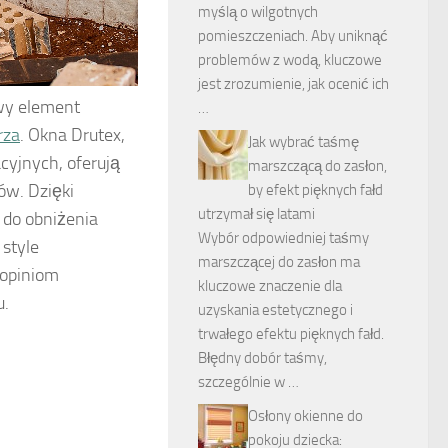
myślą o wilgotnych
pomieszczeniach. Aby uniknąć
problemów z wodą, kluczowe
jest zrozumienie, jak ocenić ich
owy element
…
rza
. Okna Drutex,
Jak wybrać taśmę
cyjnych, oferują
marszczącą do zasłon,
ów. Dzięki
by efekt pięknych fałd
utrzymał się latami
 do obniżenia
Wybór odpowiedniej taśmy
style
marszczącej do zasłon ma
 opiniom
kluczowe znaczenie dla
u.
uzyskania estetycznego i
trwałego efektu pięknych fałd.
Błędny dobór taśmy,
szczególnie w …
Osłony okienne do
pokoju dziecka: