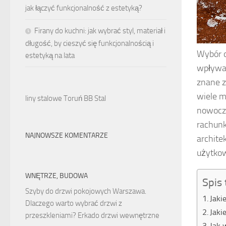
jak łączyć funkcjonalność z estetyką?
Firany do kuchni: jak wybrać styl, materiał i
długość, by cieszyć się funkcjonalnością i
Wybór o
estetyką na lata
wpływaj
znane z
wiele m
liny stalowe Toruń BB Stal
nowocze
rachunk
NAJNOWSZE KOMENTARZE
archite
użytkow
WNĘTRZE, BUDOWA
Spis 
Szyby do drzwi pokojowych Warszawa.
Jaki
Dlaczego warto wybrać drzwi z
Jaki
przeszkleniami? Erkado drzwi wewnętrzne
Jak 