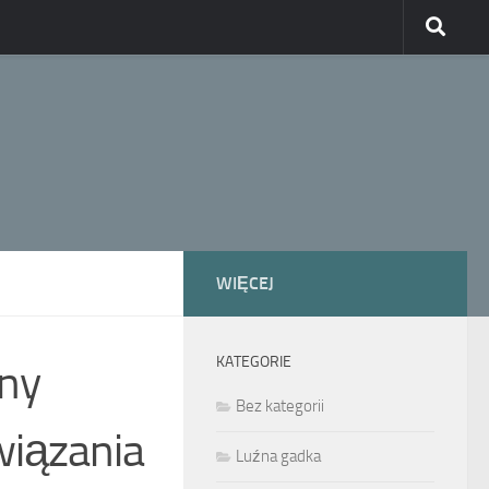
WIĘCEJ
KATEGORIE
lny
Bez kategorii
wiązania
Luźna gadka