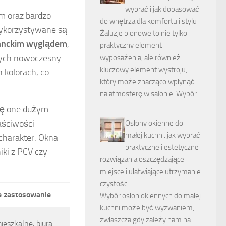
wybrać i jak dopasować
m oraz bardzo
do wnętrza dla komfortu i stylu
 wykorzystywane są
Żaluzje pionowe to nie tylko
anckim wyglądem
,
praktyczny element
ących nowoczesny
wyposażenia, ale również
kluczowy element wystroju,
 kolorach, co
który może znacząco wpłynąć
na atmosferę w salonie. Wybór
…
się one dużym
aściwości
Osłony okienne do
małej kuchni: jak wybrać
 charakter. Okna
praktyczne i estetyczne
iki z PCV czy
rozwiązania oszczędzające
miejsce i ułatwiające utrzymanie
czystości
e zastosowanie
Wybór osłon okiennych do małej
kuchni może być wyzwaniem,
zwłaszcza gdy zależy nam na
ieszkalne, biura