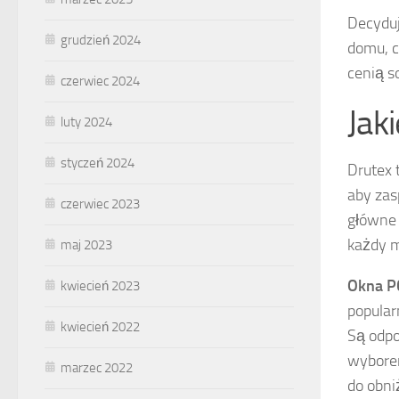
Decyduj
grudzień 2024
domu, c
cenią s
czerwiec 2024
Jak
luty 2024
styczeń 2024
Drutex 
aby zas
czerwiec 2023
główne 
każdy m
maj 2023
Okna P
kwiecień 2023
popular
kwiecień 2022
Są odpo
wyborem
marzec 2022
do obni