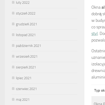
luty 2022
Okna
a
styczeń 2022
dobrą s
w budyn
grudzień 2021
co spra
styl
. D
listopad 2021
pozwala
październik 2021
Ostatni
wrzesień 2021
uznanie
izolacy
sierpień 2021
drewnia
alumini
lipiec 2021
czerwiec 2021
Typ o
maj 2021
Okna 