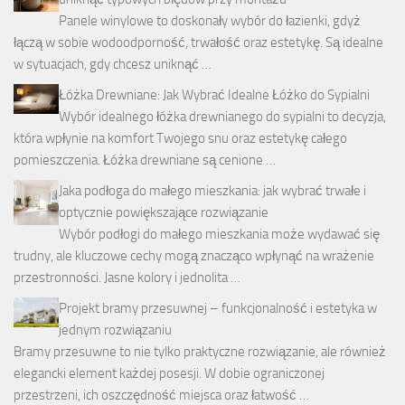
Panele winylowe to doskonały wybór do łazienki, gdyż
łączą w sobie wodoodporność, trwałość oraz estetykę. Są idealne
w sytuacjach, gdy chcesz uniknąć …
Łóżka Drewniane: Jak Wybrać Idealne Łóżko do Sypialni
Wybór idealnego łóżka drewnianego do sypialni to decyzja,
która wpłynie na komfort Twojego snu oraz estetykę całego
pomieszczenia. Łóżka drewniane są cenione …
Jaka podłoga do małego mieszkania: jak wybrać trwałe i
optycznie powiększające rozwiązanie
Wybór podłogi do małego mieszkania może wydawać się
trudny, ale kluczowe cechy mogą znacząco wpłynąć na wrażenie
przestronności. Jasne kolory i jednolita …
Projekt bramy przesuwnej – funkcjonalność i estetyka w
jednym rozwiązaniu
Bramy przesuwne to nie tylko praktyczne rozwiązanie, ale również
elegancki element każdej posesji. W dobie ograniczonej
przestrzeni, ich oszczędność miejsca oraz łatwość …