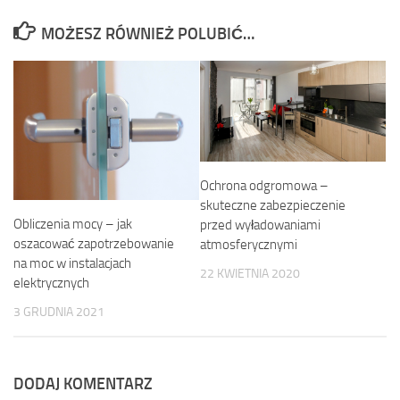
MOŻESZ RÓWNIEŻ POLUBIĆ…
Ochrona odgromowa –
skuteczne zabezpieczenie
Obliczenia mocy – jak
przed wyładowaniami
oszacować zapotrzebowanie
atmosferycznymi
na moc w instalacjach
22 KWIETNIA 2020
elektrycznych
3 GRUDNIA 2021
DODAJ KOMENTARZ