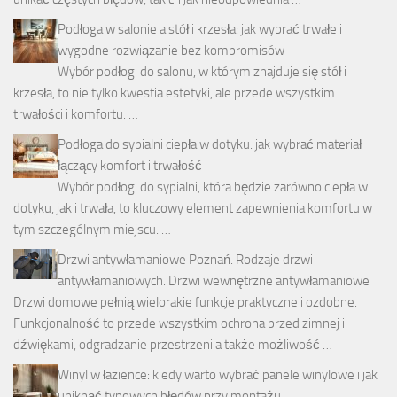
Podłoga w salonie a stół i krzesła: jak wybrać trwałe i
wygodne rozwiązanie bez kompromisów
Wybór podłogi do salonu, w którym znajduje się stół i
krzesła, to nie tylko kwestia estetyki, ale przede wszystkim
trwałości i komfortu. …
Podłoga do sypialni ciepła w dotyku: jak wybrać materiał
łączący komfort i trwałość
Wybór podłogi do sypialni, która będzie zarówno ciepła w
dotyku, jak i trwała, to kluczowy element zapewnienia komfortu w
tym szczególnym miejscu. …
Drzwi antywłamaniowe Poznań. Rodzaje drzwi
antywłamaniowych. Drzwi wewnętrzne antywłamaniowe
Drzwi domowe pełnią wielorakie funkcje praktyczne i ozdobne.
Funkcjonalność to przede wszystkim ochrona przed zimnej i
dźwiękami, odgradzanie przestrzeni a także możliwość …
Winyl w łazience: kiedy warto wybrać panele winylowe i jak
uniknąć typowych błędów przy montażu