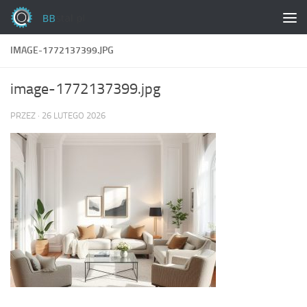
Skip to content
IMAGE-1772137399.JPG
image-1772137399.jpg
PRZEZ
·
26 LUTEGO 2026