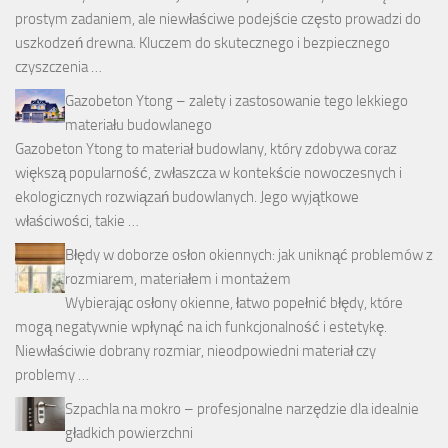
prostym zadaniem, ale niewłaściwe podejście często prowadzi do
uszkodzeń drewna. Kluczem do skutecznego i bezpiecznego
czyszczenia …
Gazobeton Ytong – zalety i zastosowanie tego lekkiego
materiału budowlanego
Gazobeton Ytong to materiał budowlany, który zdobywa coraz
większą popularność, zwłaszcza w kontekście nowoczesnych i
ekologicznych rozwiązań budowlanych. Jego wyjątkowe
właściwości, takie …
Błędy w doborze osłon okiennych: jak uniknąć problemów z
rozmiarem, materiałem i montażem
Wybierając osłony okienne, łatwo popełnić błędy, które
mogą negatywnie wpłynąć na ich funkcjonalność i estetykę.
Niewłaściwie dobrany rozmiar, nieodpowiedni materiał czy
problemy …
Szpachla na mokro – profesjonalne narzędzie dla idealnie
gładkich powierzchni