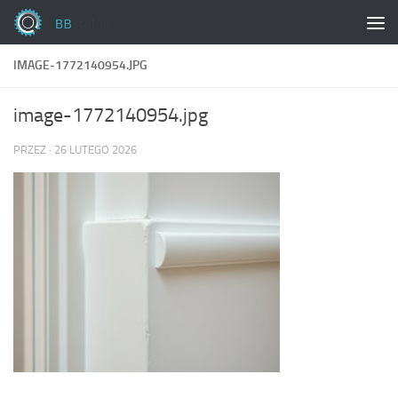
Skip to content
IMAGE-1772140954.JPG
image-1772140954.jpg
PRZEZ
·
26 LUTEGO 2026