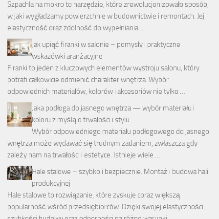
Szpachla na mokro to narzędzie, które zrewolucjonizowało sposób,
w jaki wygładzamy powierzchnie w budownictwie i remontach. Jej
elastyczność oraz zdolność do wypełniania …
Jak upiąć firanki w salonie – pomysły i praktyczne
wskazówki aranżacyjne
Firanki to jeden z kluczowych elementów wystroju salonu, który
potrafi całkowicie odmienić charakter wnętrza. Wybór
odpowiednich materiałów, kolorów i akcesoriów nie tylko …
Jaka podłoga do jasnego wnętrza — wybór materiału i
koloru z myślą o trwałości i stylu
Wybór odpowiedniego materiału podłogowego do jasnego
wnętrza może wydawać się trudnym zadaniem, zwłaszcza gdy
zależy nam na trwałości i estetyce. Istnieje wiele …
Hale stalowe – szybko i bezpiecznie. Montaż i budowa hali
produkcyjnej
Hale stalowe to rozwiązanie, które zyskuje coraz większą
popularność wśród przedsiębiorców. Dzięki swojej elastyczności,
szybkości budowy oraz odporności na różne warunki