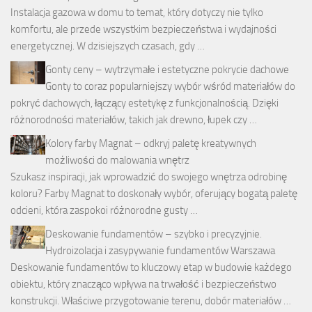
Instalacja gazowa w domu to temat, który dotyczy nie tylko
komfortu, ale przede wszystkim bezpieczeństwa i wydajności
energetycznej. W dzisiejszych czasach, gdy …
Gonty ceny – wytrzymałe i estetyczne pokrycie dachowe
Gonty to coraz popularniejszy wybór wśród materiałów do
pokryć dachowych, łączący estetykę z funkcjonalnością. Dzięki
różnorodności materiałów, takich jak drewno, łupek czy …
Kolory farby Magnat – odkryj paletę kreatywnych
możliwości do malowania wnętrz
Szukasz inspiracji, jak wprowadzić do swojego wnętrza odrobinę
koloru? Farby Magnat to doskonały wybór, oferujący bogatą paletę
odcieni, która zaspokoi różnorodne gusty …
Deskowanie fundamentów – szybko i precyzyjnie.
Hydroizolacja i zasypywanie fundamentów Warszawa
Deskowanie fundamentów to kluczowy etap w budowie każdego
obiektu, który znacząco wpływa na trwałość i bezpieczeństwo
konstrukcji. Właściwe przygotowanie terenu, dobór materiałów …