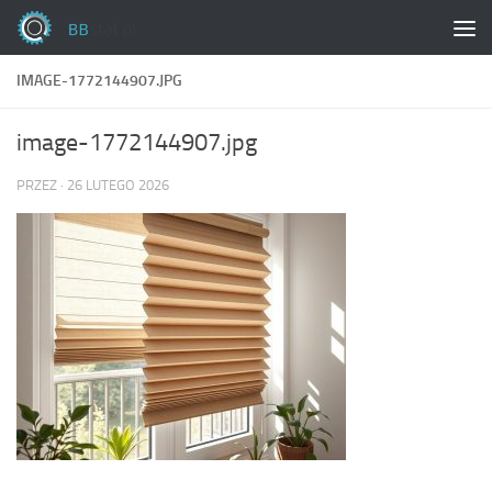
Skip to content
IMAGE-1772144907.JPG
image-1772144907.jpg
PRZEZ
·
26 LUTEGO 2026