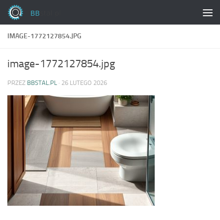
Skip to content
IMAGE-1772127854.JPG
image-1772127854.jpg
PRZEZ
BBSTAL.PL
·
26 LUTEGO 2026