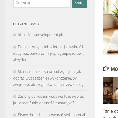
Szukaj:
OSTATNIE WPISY
https://asadevelopment.pl/
Podłoga w sypialni a alergie: jak wybrać i
utrzymać powierzchnię sprzyjającą zdrowiu
alergika
MO
Standard mieszkania pod wynajem: jak
dobrać wyposażenie i wykończenie, by
zwiększyć atrakcyjność i ograniczyć koszty
Zasłony do kuchni: kiedy warto je wybrać i
jak łączyć funkcjonalność z estetyką?
Tanie d
Firany do kuchni: jak wybrać styl, materiał i
mieszka