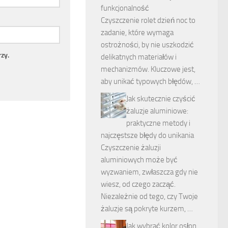
funkcjonalność
Czyszczenie rolet dzień noc to
zadanie, które wymaga
ostrożności, by nie uszkodzić
zy.
delikatnych materiałów i
mechanizmów. Kluczowe jest,
aby unikać typowych błędów, …
Jak skutecznie czyścić
żaluzje aluminiowe:
praktyczne metody i
najczęstsze błędy do unikania
Czyszczenie żaluzji
aluminiowych może być
wyzwaniem, zwłaszcza gdy nie
wiesz, od czego zacząć.
Niezależnie od tego, czy Twoje
żaluzje są pokryte kurzem, …
Jak wybrać kolor osłon