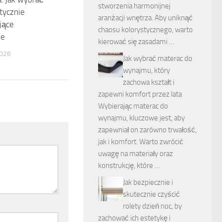
stworzenia harmonijnej
ptycznie
aranżacji wnętrza. Aby uniknąć
jące
chaosu kolorystycznego, warto
ie
kierować się zasadami …
026
Jak wybrać materac do
wynajmu, który
zachowa kształt i
zapewni komfort przez lata
Wybierając materac do
wynajmu, kluczowe jest, aby
zapewniał on zarówno trwałość,
jak i komfort. Warto zwrócić
uwagę na materiały oraz
konstrukcję, które …
Jak bezpiecznie i
skutecznie czyścić
rolety dzień noc, by
zachować ich estetykę i