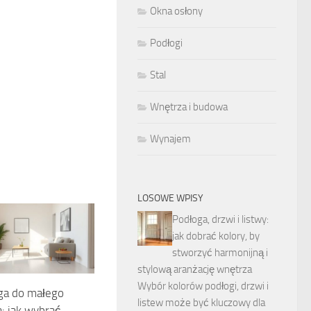
Okna osłony
Podłogi
Stal
Wnętrza i budowa
Wynajem
LOSOWE WPISY
Podłoga, drzwi i listwy:
jak dobrać kolory, by
stworzyć harmonijną i
stylową aranżację wnętrza
Wybór kolorów podłogi, drzwi i
ga do małego
listew może być kluczowy dla
: jak wybrać