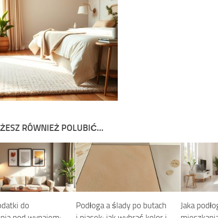
ŻESZ RÓWNIEŻ POLUBIĆ…
odatki do
Podłoga a ślady po butach
Jaka podło
nia pod wynajem:
i piasek: jak wybrać kolor i
mieszkania