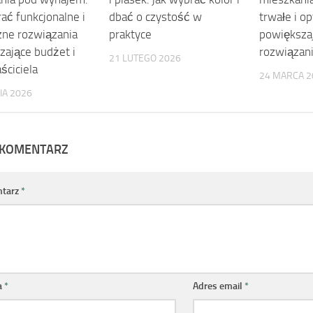
ać funkcjonalne i
dbać o czystość w
trwałe i o
zne rozwiązania
praktyce
powiększa
zające budżet i
rozwiązan
21 LUTEGO 2026
ściciela
24 MARCA 2
IA 2026
 KOMENTARZ
tarz
*
a
*
Adres email
*