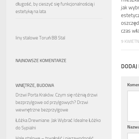
długość, by cieszyć się funkcjonalnością i
jak wybr
estetyką na lata
estetyc
oszczęd
czas wła
liny stalowe Toruń BB Stal
9 KWIETN
NAJNOWSZE KOMENTARZE
DODAJ
Komen
WNĘTRZE, BUDOWA
Drzwi Porta Kraków. Czym się różnią drzwi
bezprzylgowe od przylgowych? Drzwi
wewnętrzne bezprzylgowe
Łóżka Drewniane: Jak Wybrać Idealne Łóżko
Nazw
do Sypialni
Hale stalowe – trwałość i niezawodność.