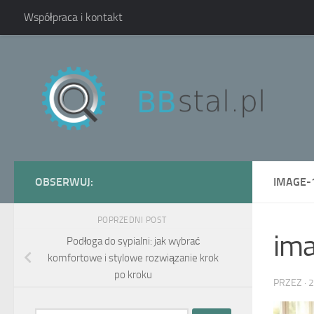
Współpraca i kontakt
Skip to content
OBSERWUJ:
IMAGE-
POPRZEDNI POST
im
Podłoga do sypialni: jak wybrać
komfortowe i stylowe rozwiązanie krok
po kroku
PRZEZ
·
2