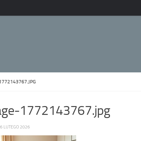
1772143767.JPG
age-1772143767.jpg
6 LUTEGO 2026