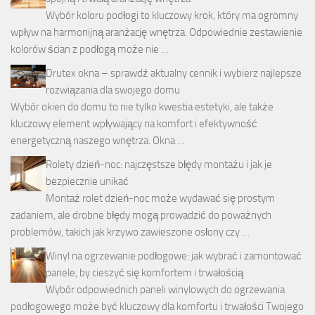
Wybór koloru podłogi to kluczowy krok, który ma ogromny
wpływ na harmonijną aranżację wnętrza. Odpowiednie zestawienie
kolorów ścian z podłogą może nie …
Drutex okna – sprawdź aktualny cennik i wybierz najlepsze
rozwiązania dla swojego domu
Wybór okien do domu to nie tylko kwestia estetyki, ale także
kluczowy element wpływający na komfort i efektywność
energetyczną naszego wnętrza. Okna …
Rolety dzień-noc: najczęstsze błędy montażu i jak je
bezpiecznie unikać
Montaż rolet dzień-noc może wydawać się prostym
zadaniem, ale drobne błędy mogą prowadzić do poważnych
problemów, takich jak krzywo zawieszone osłony czy …
Winyl na ogrzewanie podłogowe: jak wybrać i zamontować
panele, by cieszyć się komfortem i trwałością
Wybór odpowiednich paneli winylowych do ogrzewania
podłogowego może być kluczowy dla komfortu i trwałości Twojego