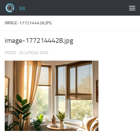
Skip to content
IMAGE-1772144428.JPG
image-1772144428.jpg
PRZEZ
·
26 LUTEGO 2026