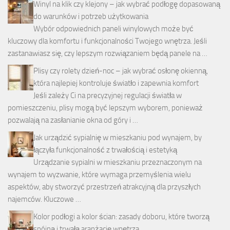
Winyl na klik czy klejony – jak wybrać podłogę dopasowaną
do warunków i potrzeb użytkowania
Wybór odpowiednich paneli winylowych może być
kluczowy dla komfortu i funkcjonalności Twojego wnętrza. Jeśli
zastanawiasz się, czy lepszym rozwiązaniem będą panele na …
Plisy czy rolety dzień-noc – jak wybrać osłonę okienną,
która najlepiej kontroluje światło i zapewnia komfort
Jeśli zależy Ci na precyzyjnej regulacji światła w
pomieszczeniu, plisy mogą być lepszym wyborem, ponieważ
pozwalają na zasłanianie okna od góry i …
Jak urządzić sypialnię w mieszkaniu pod wynajem, by
łączyła funkcjonalność z trwałością i estetyką
Urządzanie sypialni w mieszkaniu przeznaczonym na
wynajem to wyzwanie, które wymaga przemyślenia wielu
aspektów, aby stworzyć przestrzeń atrakcyjną dla przyszłych
najemców. Kluczowe …
Kolor podłogi a kolor ścian: zasady doboru, które tworzą
spójną i trwałą aranżację wnętrza