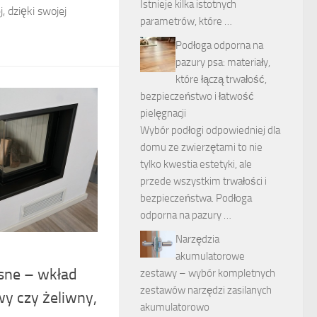
Istnieje kilka istotnych
j, dzięki swojej
parametrów, które …
Podłoga odporna na
pazury psa: materiały,
które łączą trwałość,
bezpieczeństwo i łatwość
pielęgnacji
Wybór podłogi odpowiedniej dla
domu ze zwierzętami to nie
tylko kwestia estetyki, ale
przede wszystkim trwałości i
bezpieczeństwa. Podłoga
odporna na pazury …
Narzędzia
akumulatorowe
sne – wkład
zestawy – wybór kompletnych
zestawów narzędzi zasilanych
y czy żeliwny,
akumulatorowo