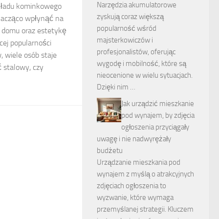
Narzędzia akumulatorowe
kładu kominkowego
zyskują coraz większą
znacząco wpłynąć na
popularność wśród
 domu oraz estetykę
majsterkowiczów i
cej popularności
profesjonalistów, oferując
wiele osób staje
wygodę i mobilność, które są
 stalowy, czy
nieocenione w wielu sytuacjach.
Dzięki nim …
Jak urządzić mieszkanie
pod wynajem, by zdjęcia
ogłoszenia przyciągały
uwagę i nie nadwyrężały
budżetu
Urządzanie mieszkania pod
wynajem z myślą o atrakcyjnych
zdjęciach ogłoszenia to
wyzwanie, które wymaga
przemyślanej strategii. Kluczem