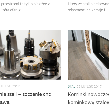
 przestrzeni to tylko niektóre z
Litery ze stali nierdzewne
 które oferują....
odporności na korozję i...
 LUTEGO 2017
STAL
22 LUTEGO 2017
ie stali – toczenie cnc
Kominki nowocze
zawa
kominkowy stalow