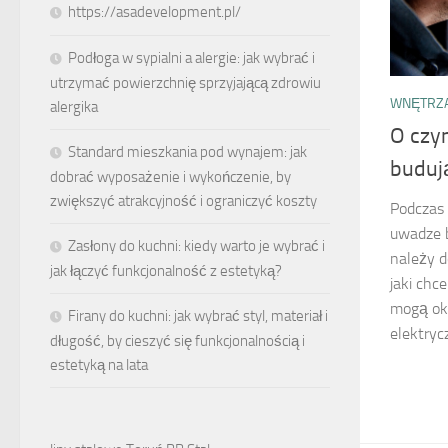
https://asadevelopment.pl/
Podłoga w sypialni a alergie: jak wybrać i
utrzymać powierzchnię sprzyjającą zdrowiu
WNĘTRZA
alergika
O czy
Standard mieszkania pod wynajem: jak
buduj
dobrać wyposażenie i wykończenie, by
zwiększyć atrakcyjność i ograniczyć koszty
Podczas
uwadze b
Zasłony do kuchni: kiedy warto je wybrać i
należy d
jak łączyć funkcjonalność z estetyką?
jaki chc
mogą oka
Firany do kuchni: jak wybrać styl, materiał i
elektrycz
długość, by cieszyć się funkcjonalnością i
estetyką na lata