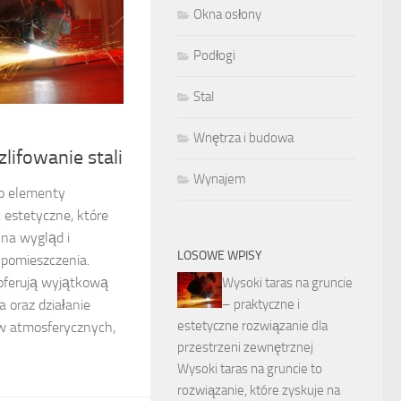
Okna osłony
Podłogi
Stal
Wnętrza i budowa
lifowanie stali
Wynajem
ko elementy
 estetyczne, które
na wygląd i
LOSOWE WPISY
pomieszczenia.
 oferują wyjątkową
Wysoki taras na gruncie
– praktyczne i
 oraz działanie
estetyczne rozwiązanie dla
w atmosferycznych,
przestrzeni zewnętrznej
Wysoki taras na gruncie to
rozwiązanie, które zyskuje na