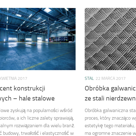
KWIETNIA 2017
STAL
22 MARCA 2017
cent konstrukcji
Obróbka galwaniczn
wych – hale stalowe
ze stali nierdzewn
lowe zyskują na popularności wśród
Obróbka galwaniczna stal
iorców, a ich liczne zalety sprawiają,
proces, który znacząco w
ealnym rozwiązaniem dla wielu branż.
estetykę tego materiału,
 budowy, trwałość i elastyczność w
ma ogromne znaczenie w 