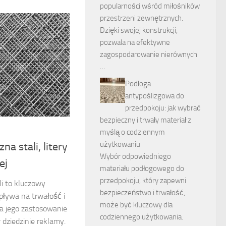
popularności wśród miłośników
przestrzeni zewnętrznych.
Dzięki swojej konstrukcji,
pozwala na efektywne
zagospodarowanie nierównych
…
Podłoga
antypoślizgowa do
przedpokoju: jak wybrać
bezpieczny i trwały materiał z
myślą o codziennym
użytkowaniu
a stali, litery
Wybór odpowiedniego
ej
materiału podłogowego do
przedpokoju, który zapewni
i to kluczowy
bezpieczeństwo i trwałość,
pływa na trwałość i
może być kluczowy dla
 a jego zastosowanie
codziennego użytkowania.
dziedzinie reklamy.