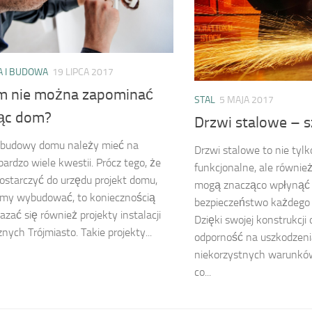
 I BUDOWA
19 LIPCA 2017
m nie można zapominać
STAL
5 MAJA 2017
ąc dom?
Drzwi stalowe – sz
 budowy domu należy mieć na
Drzwi stalowe to nie tyl
ardzo wiele kwestii. Prócz tego, że
funkcjonalne, ale również
ostarczyć do urzędu projekt domu,
mogą znacząco wpłynąć 
emy wybudować, to koniecznością
bezpieczeństwo każdego 
zać się również projekty instalacji
Dzięki swojej konstrukcji
nych Trójmiasto. Takie projekty...
odporność na uszkodzenia
niekorzystnych warunkó
co...