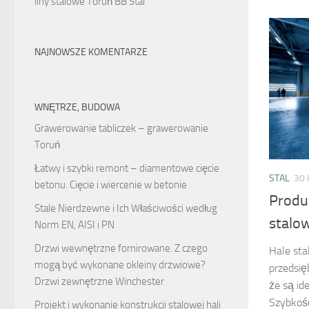
liny stalowe Toruń BB Stal
NAJNOWSZE KOMENTARZE
WNĘTRZE, BUDOWA
Grawerowanie tabliczek – grawerowanie
Toruń
Łatwy i szybki remont – diamentowe cięcie
STAL
30 
betonu. Cięcie i wiercenie w betonie
Produ
Stale Nierdzewne i Ich Właściwości według
stalo
Norm EN, AISI i PN
Drzwi wewnętrzne fornirowane. Z czego
Hale sta
mogą być wykonane okleiny drzwiowe?
przedsięb
Drzwi zewnętrzne Winchester
że są id
Szybkość
Projekt i wykonanie konstrukcji stalowej hali