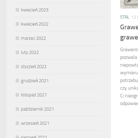
kwiecień 2023
STAL
12
kwiecień 2022
Grawe
grawe
marzec 2022
Grawerow
luty 2022
pozwala
niepowta
styczeń 2022
wymiaru.
potrzebuj
grudzień 2021
czy unik
listopad 2021
Ci nieog
odpowied
październik 2021
wrzesień 2021
sierpień 2021