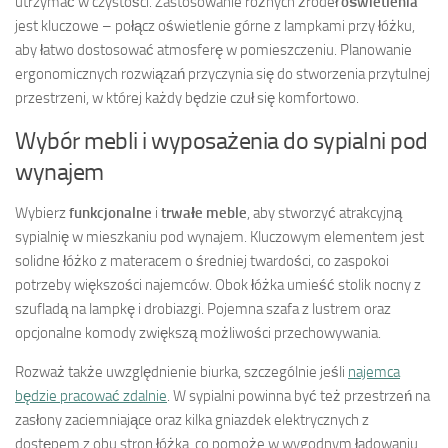
utrzymać w czystości. Zastosowanie różnych źródeł
oświetlenia
jest kluczowe – połącz oświetlenie górne z lampkami przy łóżku,
aby łatwo dostosować atmosferę w pomieszczeniu. Planowanie
ergonomicznych rozwiązań przyczynia się do stworzenia przytulnej
przestrzeni, w której każdy będzie czuł się komfortowo.
Wybór mebli i wyposażenia do sypialni pod
wynajem
Wybierz
funkcjonalne
i
trwałe meble
, aby stworzyć atrakcyjną
sypialnię w mieszkaniu pod wynajem. Kluczowym elementem jest
solidne łóżko z materacem o średniej twardości, co zaspokoi
potrzeby większości najemców. Obok łóżka umieść stolik nocny z
szufladą na lampkę i drobiazgi. Pojemna szafa z lustrem oraz
opcjonalne komody zwiększą możliwości przechowywania.
Rozważ także uwzględnienie biurka, szczególnie jeśli
najemca
będzie pracować zdalnie
. W sypialni powinna być też przestrzeń na
zasłony zaciemniające oraz kilka gniazdek elektrycznych z
dostępem z obu stron łóżka, co pomoże w wygodnym ładowaniu