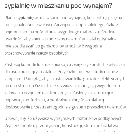
sypialnię w mieszkaniu pod wynajem?
Planuj
sypialnię
w mieszkaniu pod wynajem, koncentrując się na
funkcjonalności i trwałości. Zacznij od zakupu solidnego łóżka z
pojemnikiem na pościel oraz wygodnego materaca o średniej
twardości, aby spełniało potrzeby najemców. Ustal optymalne
miejsce dla
szaf
lub garderob, by umożliwić wygodne
przechowywanie rzeczy osobistych.
Zastosuj komodę lub małe biurko, co zwiększy komfort, zwłaszcza
dla osób pracujących zdalnie. Przy łóżku umieść stoliki nocne z
lampkami. Pamiętaj, aby zainstalować kilka gniazdek elektrycznych
po obu stronach łóżka. Takie rozwiązania sprzyjają wygodnemu
ładowaniu urządzeń elektronicznych. Zasłony zaciemniające
poprawią komfort snu, a neutralne kolory ścian ułatwią
dostosowanie przestrzeni zgodnie z gustem przyszłych najemców.
Upewnij się, że używasz wytrzymałych materiałów podłogowych.
Wybierz meble o przemyślanej konstrukcji, które można łatwo