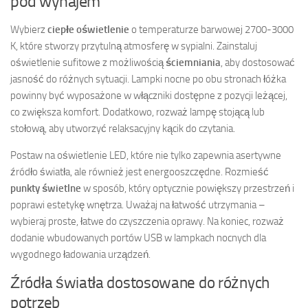
pod wynajem
Wybierz
ciepłe oświetlenie
o temperaturze barwowej 2700-3000
K, które stworzy przytulną atmosferę w sypialni. Zainstaluj
oświetlenie sufitowe z możliwością
ściemniania
, aby dostosować
jasność do różnych sytuacji. Lampki nocne po obu stronach łóżka
powinny być wyposażone w włączniki dostępne z pozycji leżącej,
co zwiększa komfort. Dodatkowo, rozważ lampę stojącą lub
stołową, aby utworzyć relaksacyjny kącik do czytania.
Postaw na oświetlenie LED, które nie tylko zapewnia asertywne
źródło światła, ale również jest energooszczędne. Rozmieść
punkty świetlne
w sposób, który optycznie powiększy przestrzeń i
poprawi estetykę wnętrza. Uważaj na łatwość utrzymania –
wybieraj proste, łatwe do czyszczenia oprawy. Na koniec, rozważ
dodanie wbudowanych portów USB w lampkach nocnych dla
wygodnego ładowania urządzeń.
Źródła światła dostosowane do różnych
potrzeb