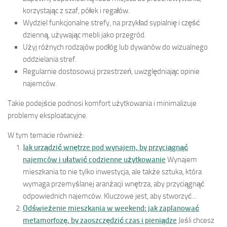
korzystając z szaf, półek i regałów.
Wydziel funkcjonalne strefy, na przykład sypialnię i część
dzienną, używając mebli jako przegród.
Użyj różnych rodzajów podłóg lub dywanów do wizualnego
oddzielania stref.
Regularnie dostosowuj przestrzeń, uwzględniając opinie
najemców.
Takie podejście podnosi komfort użytkowania i minimalizuje
problemy eksploatacyjne.
W tym temacie również:
Jak urządzić wnętrze pod wynajem, by przyciągnąć
najemców i ułatwić codzienne użytkowanie
Wynajem
mieszkania to nie tylko inwestycja, ale także sztuka, która
wymaga przemyślanej aranżacji wnętrza, aby przyciągnąć
odpowiednich najemców. Kluczowe jest, aby stworzyć...
Odświeżenie mieszkania w weekend: jak zaplanować
metamorfozę, by zaoszczędzić czas i pieniądze
Jeśli chcesz