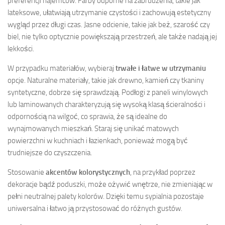
preferencji najemców. Farby odporne na zabrudzenia, takie jak
lateksowe, ułatwiają utrzymanie czystości i zachowują estetyczny
wygląd przez długi czas. Jasne odcienie, takie jak beż, szarość czy
biel, nie tylko optycznie powiększają przestrzeń, ale także nadają jej
lekkości.
W przypadku materiałów, wybieraj
trwałe i łatwe w utrzymaniu
opcje. Naturalne materiały, takie jak drewno, kamień czy tkaniny
syntetyczne, dobrze się sprawdzają. Podłogi z paneli winylowych
lub laminowanych charakteryzują się wysoką klasą ścieralności i
odpornością na wilgoć, co sprawia, że są idealne do
wynajmowanych mieszkań. Staraj się unikać matowych
powierzchni w kuchniach i łazienkach, ponieważ mogą być
trudniejsze do czyszczenia.
Stosowanie
akcentów kolorystycznych
, na przykład poprzez
dekoracje bądź poduszki, może ożywić wnętrze, nie zmieniając w
pełni neutralnej palety kolorów. Dzięki temu sypialnia pozostaje
uniwersalna i łatwo ją przystosować do różnych gustów.