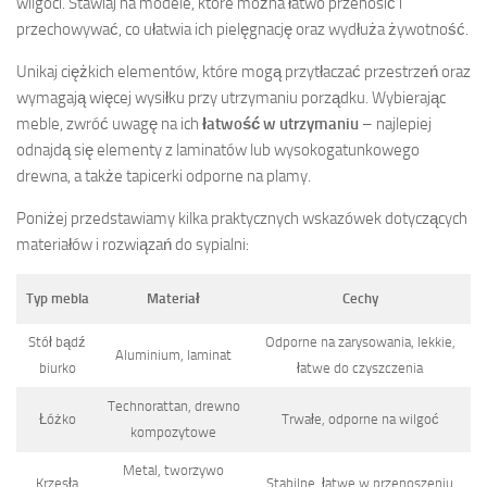
wilgoci. Stawiaj na modele, które można łatwo przenosić i
przechowywać, co ułatwia ich pielęgnację oraz wydłuża żywotność.
Unikaj ciężkich elementów, które mogą przytłaczać przestrzeń oraz
wymagają więcej wysiłku przy utrzymaniu porządku. Wybierając
meble, zwróć uwagę na ich
łatwość w utrzymaniu
– najlepiej
odnajdą się elementy z laminatów lub wysokogatunkowego
drewna, a także tapicerki odporne na plamy.
Poniżej przedstawiamy kilka praktycznych wskazówek dotyczących
materiałów i rozwiązań do sypialni:
Typ mebla
Materiał
Cechy
Stół bądź
Odporne na zarysowania, lekkie,
Aluminium, laminat
biurko
łatwe do czyszczenia
Technorattan, drewno
Łóżko
Trwałe, odporne na wilgoć
kompozytowe
Metal, tworzywo
Krzesła
Stabilne, łatwe w przenoszeniu