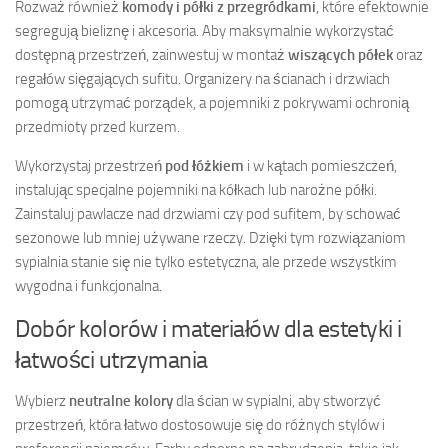
Rozważ również
komody i półki z przegródkami
, które efektownie
segregują bieliznę i akcesoria. Aby maksymalnie wykorzystać
dostępną przestrzeń, zainwestuj w montaż
wiszących półek
oraz
regałów sięgających sufitu. Organizery na ścianach i drzwiach
pomogą utrzymać porządek, a pojemniki z pokrywami ochronią
przedmioty przed kurzem.
Wykorzystaj przestrzeń
pod łóżkiem
i w kątach pomieszczeń,
instalując specjalne pojemniki na kółkach lub narożne półki.
Zainstaluj pawlacze nad drzwiami czy pod sufitem, by schować
sezonowe lub mniej używane rzeczy. Dzięki tym rozwiązaniom
sypialnia stanie się nie tylko estetyczna, ale przede wszystkim
wygodna i funkcjonalna.
Dobór kolorów i materiałów dla estetyki i
łatwości utrzymania
Wybierz
neutralne kolory
dla ścian w sypialni, aby stworzyć
przestrzeń, która łatwo dostosowuje się do różnych stylów i