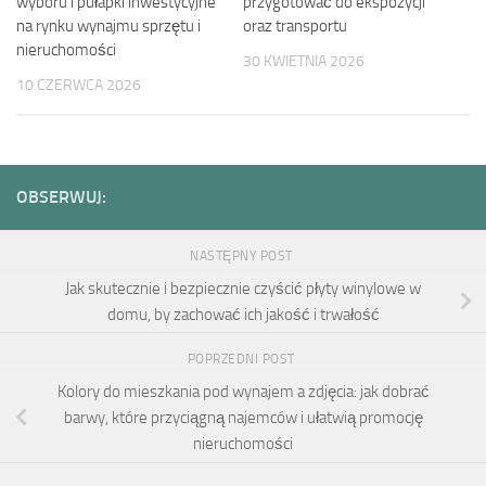
wyboru i pułapki inwestycyjne
przygotować do ekspozycji
na rynku wynajmu sprzętu i
oraz transportu
nieruchomości
30 KWIETNIA 2026
10 CZERWCA 2026
OBSERWUJ:
NASTĘPNY POST
Jak skutecznie i bezpiecznie czyścić płyty winylowe w
domu, by zachować ich jakość i trwałość
POPRZEDNI POST
Kolory do mieszkania pod wynajem a zdjęcia: jak dobrać
barwy, które przyciągną najemców i ułatwią promocję
nieruchomości