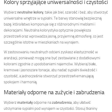
Kolory sprzyjające uniwersalności i czystości
Wybierz
neutralne kolory
, takie jak biel, szarość i beż, aby stworzyć
uniwersalne wnętrze w sypialni. Te barwy stanowią bezpieczną
bazę, która łatwo komponuje się z różnorodnymi meblami i
dekoracjami. Neutralna kolorystyka optycznie powiększa
przestrzeń oraz wprowadza jasną, przyjemną atmosferę, co jest
szczególnie istotne w mieszkaniach na wynajem.
W zastosowaniu neutralnych odcieni zyskasz elastyczność w
aranżacji, ponieważ mogą one być zestawiane z dodatkowymi
kolorami zgodnie z upodobaniami najemców. Wybieraj białe,
kremowe i jasnoszare tonacje, aby nadać sypialni świeżość i
czystość, a jednocześnie stworzyć przestrzeń emanującą
spokojem i harmonią.
Materiały odporne na zużycie i zabrudzenia
Wybierz
materiały
odporne na
zabrudzenia
, aby ułatwić
utrzymanie sypialni pod wynajem w czystości. Stosuj tkaniny