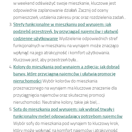
w weekend odświeżyć swoje mieszkanie, kluczowe jest
odpowiednie zaplanowanie działań. Zacznij od oceny
pomieszczeń, ustalenia zakresu prac oraz rozdzielenia zadań...
Strefy funkcjonalne w mieszkaniu pod wynajem: jak
podzielić przestrzeń, by przyciągać najemców i ułatwić
codzienne użytkowanie
Wydzielenie odpowiednich stref
funkcjonalnych w mieszkaniu na wynajem może znacząco
wpłynąć na jego atrakcyjność i komfort użytkowania.
Kluczowe jest, aby przestrzeń była...
Kolory do mieszkania pod wynajem a zdjęcia: jak dobrać
barwy, które przyciągną najemców i ułatwią promocję
nieruchomości
Wybór kolorów do mieszkania
przeznaczonego na wynajem ma kluczowe znaczenie dla
przyciągnięcia najemców oraz skutecznej promocji
nieruchomości. Neutralne kolory, takie jak biel,...
Sofa do mieszkania pod wynajem: jak wybrać trwały i
funkcjonalny mebel odpowiadający potrzebom najemców
Wybór sofy do mieszkania pod wynajem to kluczowy krok,
który może wpłynąć na komfort najemców i atrakcyjność