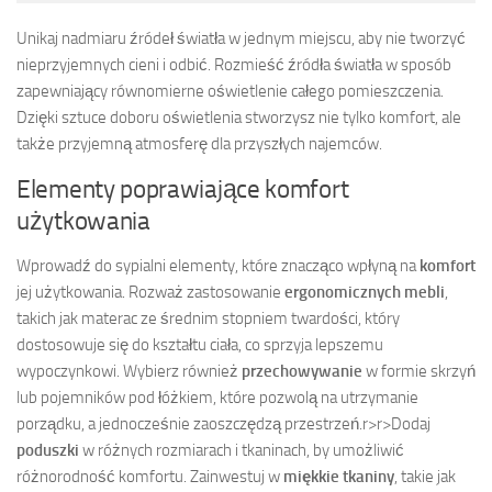
Unikaj nadmiaru źródeł światła w jednym miejscu, aby nie tworzyć
nieprzyjemnych cieni i odbić. Rozmieść źródła światła w sposób
zapewniający równomierne oświetlenie całego pomieszczenia.
Dzięki sztuce doboru oświetlenia stworzysz nie tylko komfort, ale
także przyjemną atmosferę dla przyszłych najemców.
Elementy poprawiające komfort
użytkowania
Wprowadź do sypialni elementy, które znacząco wpłyną na
komfort
jej użytkowania. Rozważ zastosowanie
ergonomicznych mebli
,
takich jak materac ze średnim stopniem twardości, który
dostosowuje się do kształtu ciała, co sprzyja lepszemu
wypoczynkowi. Wybierz również
przechowywanie
w formie skrzyń
lub pojemników pod łóżkiem, które pozwolą na utrzymanie
porządku, a jednocześnie zaoszczędzą przestrzeń.
r>
r>Dodaj
poduszki
w różnych rozmiarach i tkaninach, by umożliwić
różnorodność komfortu. Zainwestuj w
miękkie tkaniny
, takie jak