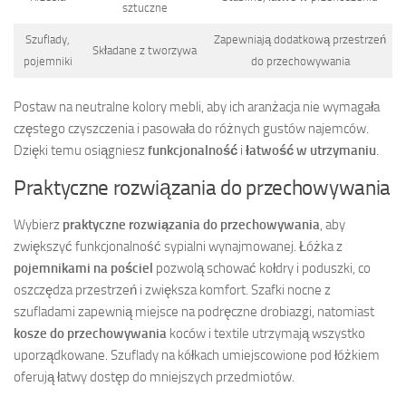
sztuczne
Szuflady,
Zapewniają dodatkową przestrzeń
Składane z tworzywa
pojemniki
do przechowywania
Postaw na neutralne kolory mebli, aby ich aranżacja nie wymagała
częstego czyszczenia i pasowała do różnych gustów najemców.
Dzięki temu osiągniesz
funkcjonalność
i
łatwość w utrzymaniu
.
Praktyczne rozwiązania do przechowywania
Wybierz
praktyczne rozwiązania do przechowywania
, aby
zwiększyć funkcjonalność sypialni wynajmowanej. Łóżka z
pojemnikami na pościel
pozwolą schować kołdry i poduszki, co
oszczędza przestrzeń i zwiększa komfort. Szafki nocne z
szufladami zapewnią miejsce na podręczne drobiazgi, natomiast
kosze do przechowywania
koców i textile utrzymają wszystko
uporządkowane. Szuflady na kółkach umiejscowione pod łóżkiem
oferują łatwy dostęp do mniejszych przedmiotów.