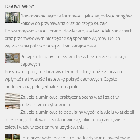
LOSOWE WPISY
Nowoczesne wyroby formowe – jakie są rodzaje oringów i
kołków do przypawania oraz do czego służą?
Do wykonywania wielu prac budowlanych, ale też i elektronicznych
oraz przemysłowych niezbędne są specjalne wyroby. Do ich
wytwarzania potrzebne są wulkanizacyjne pasy …
Posypka do papy – niezawodne zabezpieczenie pokryć
papowych
Posypka do papy to kluczowy element, który może znacząco
wpłynąć na trwałość i estetykę pokryć dachowych. Często
niedoceniana, pełni jednak istotną rolę …
Żaluzje aluminiowe: praktyczna ocena wad i zalet w
codziennym użytkowaniu
Żaluzje aluminiowe to popularny wybór dla wielu właścicieli
mieszkań, jednak warto zastanowić się, jakie mają rzeczywiste
zalety i wady w codziennym użytkowaniu. …
Folie przeciwsłoneczne na okna: kiedy warto inwestować i