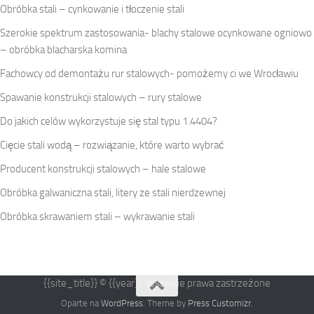
Obróbka stali – cynkowanie i tłoczenie stali
Szerokie spektrum zastosowania- blachy stalowe ocynkowane ogniowo
– obróbka blacharska komina
Fachowcy od demontażu rur stalowych- pomożemy ci we Wrocławiu
Spawanie konstrukcji stalowych – rury stalowe
Do jakich celów wykorzystuje się stal typu 1.4404?
Cięcie stali wodą – rozwiązanie, które warto wybrać
Producent konstrukcji stalowych – hale stalowe
Obróbka galwaniczna stali, litery ze stali nierdzewnej
Obróbka skrawaniem stali – wykrawanie stali
{{site_title}} © {{year}}. Wszelkie prawa zastrzeżone
Oparte na
WordPress
. Theme by
Press Customizr
.