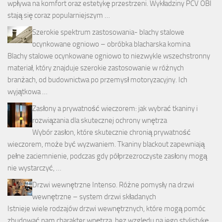
wpływa na komfort oraz estetykę przestrzeni. Wykładziny PCV OBI
stają się coraz popularniejszym …
Szerokie spektrum zastosowania- blachy stalowe
ocynkowane ogniowo – obróbka blacharska komina
Blachy stalowe ocynkowane ogniowo to niezwykle wszechstronny
materiał, który znajduje szerokie zastosowanie w różnych
branżach, od budownictwa po przemysł motoryzacyjny. Ich
wyjątkowa …
Zasłony a prywatność wieczorem: jak wybrać tkaniny i
rozwiązania dla skutecznej ochrony wnętrza
Wybór zasłon, które skutecznie chronią prywatność
wieczorem, może być wyzwaniem. Tkaniny blackout zapewniają
pełne zaciemnienie, podczas gdy półprzezroczyste zasłony mogą
nie wystarczyć, …
Drzwi wewnętrzne Intenso. Różne pomysły na drzwi
wewnętrzne – system drzwi składanych
Istnieje wiele rodzajów drzwi wewnętrznych, które mogą pomóc
zbudować nam charakter wnętrza, bez względu na jego stylistykę.