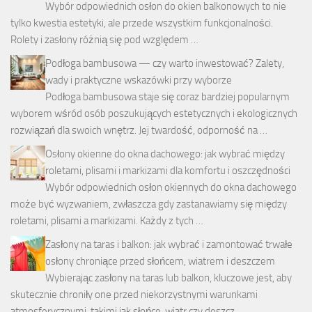
Wybór odpowiednich osłon do okien balkonowych to nie
tylko kwestia estetyki, ale przede wszystkim funkcjonalności.
Rolety i zasłony różnią się pod względem …
Podłoga bambusowa — czy warto inwestować? Zalety,
wady i praktyczne wskazówki przy wyborze
Podłoga bambusowa staje się coraz bardziej popularnym
wyborem wśród osób poszukujących estetycznych i ekologicznych
rozwiązań dla swoich wnętrz. Jej twardość, odporność na …
Osłony okienne do okna dachowego: jak wybrać między
roletami, plisami i markizami dla komfortu i oszczędności
Wybór odpowiednich osłon okiennych do okna dachowego
może być wyzwaniem, zwłaszcza gdy zastanawiamy się między
roletami, plisami a markizami. Każdy z tych …
Zasłony na taras i balkon: jak wybrać i zamontować trwałe
osłony chroniące przed słońcem, wiatrem i deszczem
Wybierając zasłony na taras lub balkon, kluczowe jest, aby
skutecznie chroniły one przed niekorzystnymi warunkami
atmosferycznymi, takimi jak słońce, wiatr czy deszcz. …