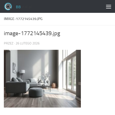
Skip to content
IMAGE-1772145439.JPG
image-1772145439.jpg
PRZEZ
·
26 LUTEGO 2026