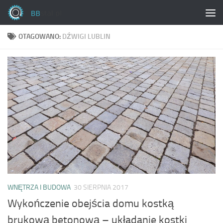
Skip to content
OTAGOWANO:
DŹWIGI LUBLIN
WNĘTRZA I BUDOWA
30 SIERPNIA 2017
Wykończenie obejścia domu kostką
brukową betonową – układanie kostki