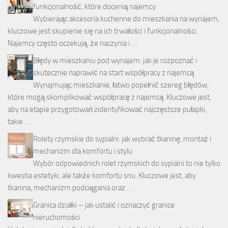
funkcjonalność, które docenią najemcy
Wybierając akcesoria kuchenne do mieszkania na wynajem,
kluczowe jest skupienie się na ich trwałości i funkcjonalności.
Najemcy często oczekują, że naczynia i …
Błędy w mieszkaniu pod wynajem: jak je rozpoznać i
skutecznie naprawić na start współpracy z najemcą
Wynajmując mieszkanie, łatwo popełnić szereg błędów,
które mogą skomplikować współpracę z najemcą. Kluczowe jest,
aby na etapie przygotowań zidentyfikować najczęstsze pułapki,
takie …
Rolety rzymskie do sypialni: jak wybrać tkaninę, montaż i
mechanizm dla komfortu i stylu
Wybór odpowiednich rolet rzymskich do sypialni to nie tylko
kwestia estetyki, ale także komfortu snu. Kluczowe jest, aby
tkanina, mechanizm podciągania oraz …
Granica działki – jak ustalić i oznaczyć granice
nieruchomości