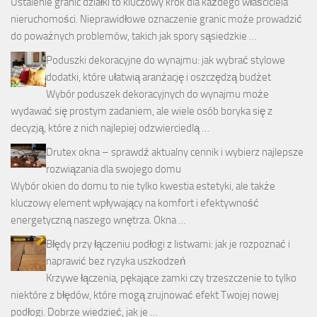
Ustalenie granic działki to kluczowy krok dla każdego właściciela
nieruchomości. Nieprawidłowe oznaczenie granic może prowadzić
do poważnych problemów, takich jak spory sąsiedzkie …
Poduszki dekoracyjne do wynajmu: jak wybrać stylowe
dodatki, które ułatwią aranżację i oszczędzą budżet
Wybór poduszek dekoracyjnych do wynajmu może
wydawać się prostym zadaniem, ale wiele osób boryka się z
decyzją, które z nich najlepiej odzwierciedlą …
Drutex okna – sprawdź aktualny cennik i wybierz najlepsze
rozwiązania dla swojego domu
Wybór okien do domu to nie tylko kwestia estetyki, ale także
kluczowy element wpływający na komfort i efektywność
energetyczną naszego wnętrza. Okna …
Błędy przy łączeniu podłogi z listwami: jak je rozpoznać i
naprawić bez ryzyka uszkodzeń
Krzywe łączenia, pękające zamki czy trzeszczenie to tylko
niektóre z błędów, które mogą zrujnować efekt Twojej nowej
podłogi. Dobrze wiedzieć, jak je …